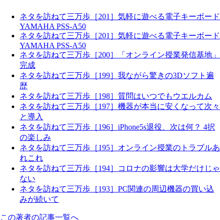
ネタを訪ねて三万歩［201］気軽に遊べる電子キーボード
YAMAHA PSS-A50
ネタを訪ねて三万歩［201］気軽に遊べる電子キーボード
YAMAHA PSS-A50
ネタを訪ねて三万歩［200］「オンライン授業発信基地」
完成
ネタを訪ねて三万歩［199］我ながら驚きの3Dソフト遍
歴
ネタを訪ねて三万歩［198］質問はいつでもウエルカム
ネタを訪ねて三万歩［197］機器が本当に安くなって次々
と導入
ネタを訪ねて三万歩［196］iPhone5s退役、次は何？ 4択
の楽しみ
ネタを訪ねて三万歩［195］オンライン授業のトラブルあ
れこれ
ネタを訪ねて三万歩［194］コロナの影響は大学だけじゃ
ない
ネタを訪ねて三万歩［193］PC関連の周辺機器の買い込
みが続いて
この著者の記事一覧へ