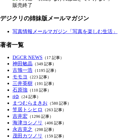
販売終了
デジクリの姉妹版メールマガジン
写真情報メールマガジン「写真を楽しむ生活」
著者一覧
DGCR NEWS
（17 記事）
神田敏晶
（349 記事）
古籏一浩
（1195 記事）
モモヨ
（223 記事）
三井英樹
（191 記事）
石原強
（110 記事）
rゆ
（24 記事）
まつむらまきお
（580 記事）
笠居トシヒロ
（263 記事）
吉井宏
（1296 記事）
海津ヨシノリ
（406 記事）
永吉克之
（298 記事）
茂田カツノリ
（159 記事）