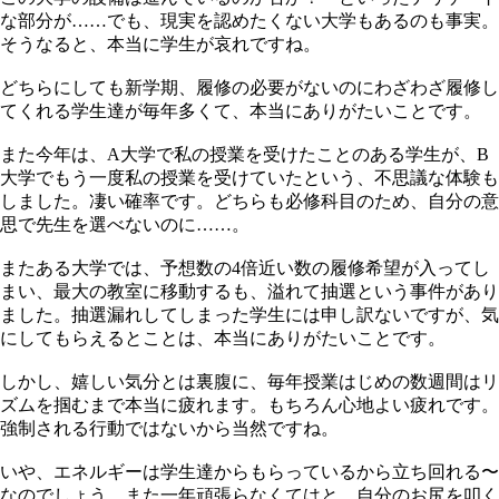
な部分が……でも、現実を認めたくない大学もあるのも事実。
そうなると、本当に学生が哀れですね。
どちらにしても新学期、履修の必要がないのにわざわざ履修し
てくれる学生達が毎年多くて、本当にありがたいことです。
また今年は、A大学で私の授業を受けたことのある学生が、B
大学でもう一度私の授業を受けていたという、不思議な体験も
しました。凄い確率です。どちらも必修科目のため、自分の意
思で先生を選べないのに……。
またある大学では、予想数の4倍近い数の履修希望が入ってし
まい、最大の教室に移動するも、溢れて抽選という事件があり
ました。抽選漏れしてしまった学生には申し訳ないですが、気
にしてもらえるとことは、本当にありがたいことです。
しかし、嬉しい気分とは裏腹に、毎年授業はじめの数週間はリ
ズムを掴むまで本当に疲れます。もちろん心地よい疲れです。
強制される行動ではないから当然ですね。
いや、エネルギーは学生達からもらっているから立ち回れる〜
なのでしょう。また一年頑張らなくてはと、自分のお尻を叩く