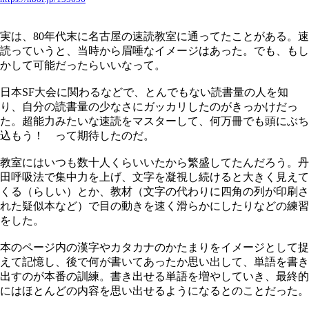
実は、80年代末に名古屋の速読教室に通ってたことがある。速
読っていうと、当時から眉唾なイメージはあった。でも、もし
かして可能だったらいいなって。
日本SF大会に関わるなどで、とんでもない読書量の人を知
り、自分の読書量の少なさにガッカリしたのがきっかけだっ
た。超能力みたいな速読をマスターして、何万冊でも頭にぶち
込もう！ って期待したのだ。
教室にはいつも数十人くらいいたから繁盛してたんだろう。丹
田呼吸法で集中力を上げ、文字を凝視し続けると大きく見えて
くる（らしい）とか、教材（文字の代わりに四角の列が印刷さ
れた疑似本など）で目の動きを速く滑らかにしたりなどの練習
をした。
本のページ内の漢字やカタカナのかたまりをイメージとして捉
えて記憶し、後で何が書いてあったか思い出して、単語を書き
出すのが本番の訓練。書き出せる単語を増やしていき、最終的
にはほとんどの内容を思い出せるようになるとのことだった。