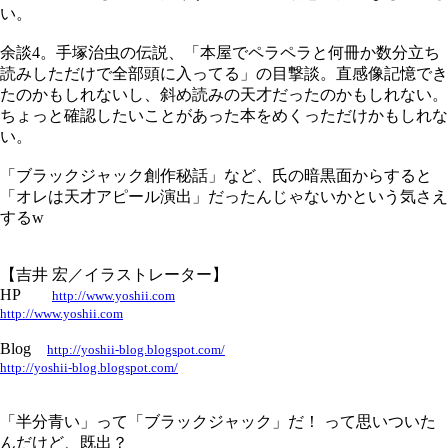
い。
余談4。手塚治虫の伝説、「本屋でペラペラと何冊か数分立ち
読みしただけで全部頭に入ってる」の目撃談。直感像記憶でき
たのかもしれないし、斜め読みの天才だったのかもしれない。
ちょっと確認したいことがあった本をめくっただけかもしれな
い。
「ブラックジャック創作秘話」など、氏の暗黒面からすると
「オレは天才アピール演出」だったんじゃないかという気さえ
するw
【吉井 宏／イラストレーター】
HP
http://www.yoshii.com
http://www.yoshii.com
Blog
http://yoshii-blog.blogspot.com/
http://yoshii-blog.blogspot.com/
「半分青い」って「ブラックジャック」だ！ って思いついた
んだけど、既出？