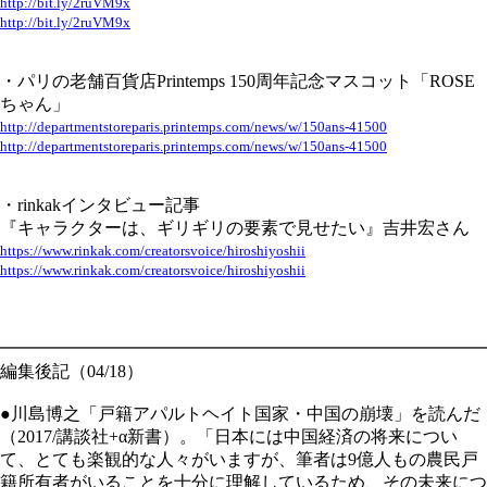
http://bit.ly/2ruVM9x
http://bit.ly/2ruVM9x
・パリの老舗百貨店Printemps 150周年記念マスコット「ROSE
ちゃん」
http://departmentstoreparis.printemps.com/news/w/150ans-41500
http://departmentstoreparis.printemps.com/news/w/150ans-41500
・rinkakインタビュー記事
『キャラクターは、ギリギリの要素で見せたい』吉井宏さん
https://www.rinkak.com/creatorsvoice/hiroshiyoshii
https://www.rinkak.com/creatorsvoice/hiroshiyoshii
━━━━━━━━━━━━━━━━━━━━━━━━━━━━
編集後記（04/18）
●川島博之「戸籍アパルトヘイト国家・中国の崩壊」を読んだ
（2017/講談社+α新書）。「日本には中国経済の将来につい
て、とても楽観的な人々がいますが、筆者は9億人もの農民戸
籍所有者がいることを十分に理解しているため、その未来につ