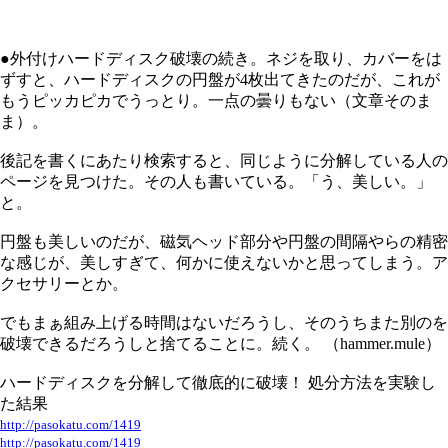
●外付けハードディスク破壊の続き。ネジを取り、カバーをは
ずすと、ハードディスクの円盤が4枚出てきたのだが、これが
もうピッカピカでうっとり。一点の曇りもない（文章そのま
ま）。
後記を書くにあたり検索すると、同じように分解している人の
ページを見つけた。その人も書いている。「う、美しい。」
と。
円盤も美しいのだが、磁気ヘッド部分や円盤の間隔やらの精密
な感じが、美しすぎて、何かに使えないかと思ってしまう。ア
クセサリーとか。
でもまぁ組み上げる時間はないだろうし、そのうちまた別のを
破壊できるだろうしと捨てることに。続く。 （hammer.mule）
ハードディスクを分解して徹底的に破壊！ 処分方法を実験し
た結果
http://pasokatu.com/1419
http://pasokatu.com/1419