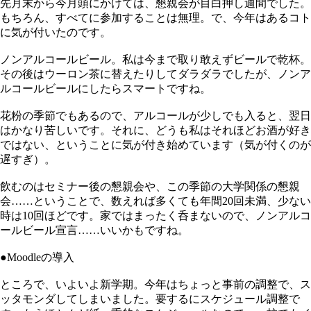
先月末から今月頭にかけては、懇親会が目白押し週間でした。
もちろん、すべてに参加することは無理。で、今年はあるコト
に気が付いたのです。
ノンアルコールビール。私は今まで取り敢えずビールで乾杯。
その後はウーロン茶に替えたりしてダラダラでしたが、ノンア
ルコールビールにしたらスマートですね。
花粉の季節でもあるので、アルコールが少しでも入ると、翌日
はかなり苦しいです。それに、どうも私はそれほどお酒が好き
ではない、ということに気が付き始めています（気が付くのが
遅すぎ）。
飲むのはセミナー後の懇親会や、この季節の大学関係の懇親
会……ということで、数えれば多くても年間20回未満、少ない
時は10回ほどです。家ではまったく呑まないので、ノンアルコ
ールビール宣言……いいかもですね。
●Moodleの導入
ところで、いよいよ新学期。今年はちょっと事前の調整で、ス
ッタモンダしてしまいました。要するにスケジュール調整で