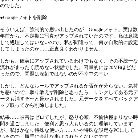
のでした。
●Googleフォトを削除
そういえば、強制的で思い出したのが、Googleフォト。実は数
年前から、不定期に写真がアップされていたのです。私は意識
して処理してはいないので、私が間違って、何か自動的に設定
してしまったのか……正直良くわかりません。
しかも、確実にアップされているわけでもなく、その不統一な
流れがまったく読めない状態でした。容量的には20MBほどだ
ったので、問題は深刻ではないのが不幸中の幸い。
しかし、どんなルールでアップされるか否かが分らない。気持
ち悪いので、取り敢えず削除と思ったら、リンクしてある元デ
ータも消すぞ〜と脅かされました。元データをすべてバックア
ップ取ってから削除しました。
結果……被害はゼロでしたが、怒り心頭、不愉快極まりない時
間を過ごしました。便利と思う人もいるのは理解しています
が、私はかなり特殊な使い方……いや特殊な設定をPCにして
いるので、勝手に余計な事はされたくないのです。