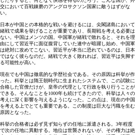
したりすると、何となく快感を得るのだろう。こんな国が、外
交において百戦錬磨のアングロサクソン国家に敵うはずがな
い。
日本が中国との本格的な戦いを避けるには、尖閣諸島において
緒戦で成果を挙げることが重要であり、長期戦を考える必要は
ない。中国はメンツの国。中国軍が緒戦で敗れると、それを理
由にして習近平に面従腹背していた連中が暗躍し始め、中国軍
は絶対に攻めてこない。習近平が本当に恐れているのは、日本
ではなく彼らなのだ。緒戦で大きく敗れれば、習近平は失脚す
る可能性が高い。
現在でも中国は徹底的な学歴社会である。その原因は科挙が作
った。科挙とは隋王朝時代に生まれたシステムで、この試験に
合格した官僚だけが、皇帝の代理として行政を執り行うことが
できる。そんなことを1000年も続けてきたので、科挙は人々の
考えに深く影響を与えるようになった。この点は、現在の中国
を考える上でとても重要である。この制度は巨大な汚職を生む
原因となった。
科挙の合格者は必ず見ず知らずの任地に派遣される。3年程度
で次の任地に異動する。地位は世襲されないが、その権力は絶