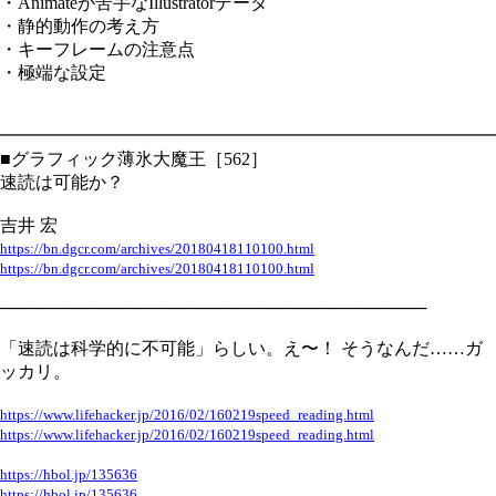
・Animateが苦手なIllustratorデータ
・静的動作の考え方
・キーフレームの注意点
・極端な設定
━━━━━━━━━━━━━━━━━━━━━━━━━━━━
■グラフィック薄氷大魔王［562］
速読は可能か？
吉井 宏
https://bn.dgcr.com/archives/20180418110100.html
https://bn.dgcr.com/archives/20180418110100.html
───────────────────────────────────
「速読は科学的に不可能」らしい。え〜！ そうなんだ……ガ
ッカリ。
https://www.lifehacker.jp/2016/02/160219speed_reading.html
https://www.lifehacker.jp/2016/02/160219speed_reading.html
https://hbol.jp/135636
https://hbol.jp/135636