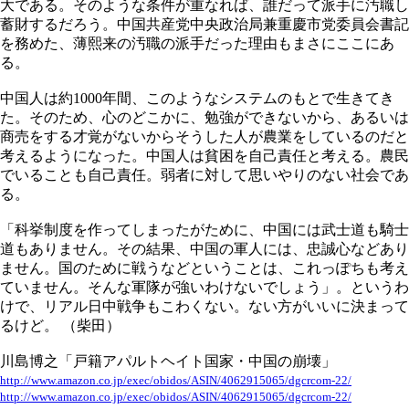
大である。そのような条件が重なれば、誰だって派手に汚職し
蓄財するだろう。中国共産党中央政治局兼重慶市党委員会書記
を務めた、薄熙来の汚職の派手だった理由もまさにここにあ
る。
中国人は約1000年間、このようなシステムのもとで生きてき
た。そのため、心のどこかに、勉強ができないから、あるいは
商売をする才覚がないからそうした人が農業をしているのだと
考えるようになった。中国人は貧困を自己責任と考える。農民
でいることも自己責任。弱者に対して思いやりのない社会であ
る。
「科挙制度を作ってしまったがために、中国には武士道も騎士
道もありません。その結果、中国の軍人には、忠誠心などあり
ません。国のために戦うなどということは、これっぽちも考え
ていません。そんな軍隊が強いわけないでしょう」。というわ
けで、リアル日中戦争もこわくない。ない方がいいに決まって
るけど。 （柴田）
川島博之「戸籍アパルトヘイト国家・中国の崩壊」
http://www.amazon.co.jp/exec/obidos/ASIN/4062915065/dgcrcom-22/
http://www.amazon.co.jp/exec/obidos/ASIN/4062915065/dgcrcom-22/