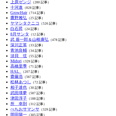
上原ゼンジ
（280 記事）
十河進
（828 記事）
GrowHair
（714 記事）
鷹野雅弘
（25 記事）
ヤマシタクニコ
（526 記事）
白石昇
（24 記事）
8月サンタ
（12 記事）
武 盾一郎＆山根康弘
（478 記事）
深川正英
（33 記事）
青池良輔
（34 記事）
須貝 弦
（55 記事）
Midori
（329 記事）
高橋里季
（71 記事）
HAL_
（207 記事）
齋藤浩
（567 記事）
松林あつし
（72 記事）
相子達也
（30 記事）
武田瑛夢
（587 記事）
津田淳子
（188 記事）
所 幸則
（312 記事）
べちおサマンサ
（329 記事）
岡田陽一
（305 記事）