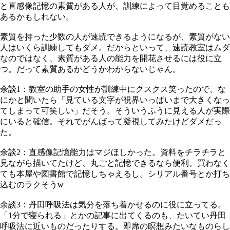
と直感像記憶の素質がある人が、訓練によって目覚めることも
あるかもしれない。
素質を持った少数の人が速読できるようになるが、素質がない
人はいくら訓練してもダメ。だからといって、速読教室はムダ
なのではなく、素質がある人の能力を開花させるには役に立
つ。だって素質あるかどうかわからないじゃん。
余談1：教室の助手の女性が訓練中にクスクス笑ったので、な
にかと聞いたら「見ている文字が視界いっぱいまで大きくなっ
てしまって可笑しい」だそう。そういうふうに見える人が実際
にいると確信。それでがんばって凝視してみたけどダメだっ
た。
余談2：直感像記憶能力はマジほしかった。資料をチラチラと
見ながら描いてたけど、丸ごと記憶できるなら便利。買わなく
ても本屋や図書館で記憶しちゃえるし。シリアル番号とか打ち
込むのラクそうw
余談3：丹田呼吸法は気分を落ち着かせるのに役に立ってる。
「1分で寝られる」とかの記事に出てくるのも、たいてい丹田
呼吸法に近いものだったりする。即席の瞑想みたいなものらし