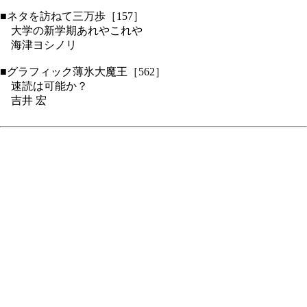
■ネタを訪ねて三万歩［157］
大学の新学期あれやこれや
海津ヨシノリ
■グラフィック薄氷大魔王［562］
速読は可能か？
吉井 宏