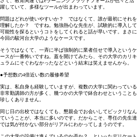
さて、教育関連ではeラーニングプラットフォームが色々と活
躍していて、多様なツールが出まわっています。
問題はどれが使いやすいか？ ではなくて、誰が最初にそれを
理解したか？ ですね。勉強熱心な先生が、試験的に導入して
可能性を探るというコトをしてくれると話が早いです。まさに
今回の駿河台大学のようなケースです。
そうではなくて、一斉に半ば強制的に業者任せで導入というケ
ースが一番怖いですね。蓋を開けてみたら、その大学のカリキ
ュラムにそぐわなかったなどという結末は笑えませんから。
●予想数の4倍近い数の履修希望
実は、私自身も経験していますが、複数の大学に関わっている
非常勤講師の方が多く、幾つかの大学で鉢合わせということも
珍しくありません。
同じ日の出校ではなくても、懇親会でお会いしてビックリなん
ていうことが、本当に多いのです。だからこそ、専任の先生達
では気が付かない部分がリアルにわかってしまうのです。
この大学の設備は進んでいるのか否か？ といったデリケート