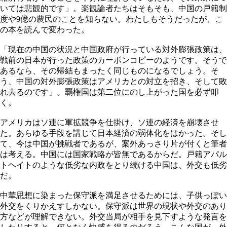
いては悲観的です」。楽観論者たちはそもそも、中国の戸籍制
度や9億の農民のことを知らない。わたしもそうだったが、こ
の本を読んで変わった。
「現在の中国の状況と中国政府が行っている対外膨張政策は、
戦前の日本が行った政策のカーボンコピーのようです。そうで
あるなら、その帰結もまったく同じものになるでしょう。そ
う、中国の対外膨張政策はアメリカとの対立を招き、そして敗
れ去るのです」。覇権国は第二位にのし上がった国を必ず叩
く。
アメリカはソ連に軍拡競争を仕掛け、ソ連の経済を崩壊させ
た。あらゆる手段を講じて日本経済の弱体化をはかった。そし
て、今は中国が挑戦者であるが、案外あっさり片が付くと筆者
は考える。中国には国家戦略が皆無であるからだ。戸籍アパル
トヘイトのような低劣な内政をとり続ける中国は、外交も低劣
だ。
中華思想に染まった保守派を満足させるためには、子供っぽい
外交をくりかえすしかない。保守派は世界の現状や外交のあり
方などが理解できない。外交当局が相手を見下すような発言を