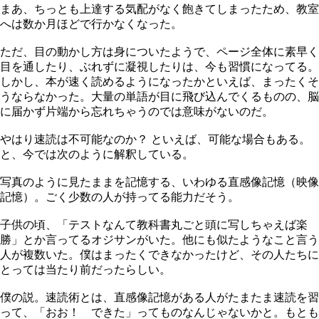
まあ、ちっとも上達する気配がなく飽きてしまったため、教室
へは数か月ほどで行かなくなった。
ただ、目の動かし方は身についたようで、ページ全体に素早く
目を通したり、ぶれずに凝視したりは、今も習慣になってる。
しかし、本が速く読めるようになったかといえば、まったくそ
うならなかった。大量の単語が目に飛び込んでくるものの、脳
に届かず片端から忘れちゃうのでは意味がないのだ。
やはり速読は不可能なのか？ といえば、可能な場合もある。
と、今では次のように解釈している。
写真のように見たままを記憶する、いわゆる直感像記憶（映像
記憶）。ごく少数の人が持ってる能力だそう。
子供の頃、「テストなんて教科書丸ごと頭に写しちゃえば楽
勝」とか言ってるオジサンがいた。他にも似たようなこと言う
人が複数いた。僕はまったくできなかったけど、その人たちに
とっては当たり前だったらしい。
僕の説。速読術とは、直感像記憶がある人がたまたま速読を習
って、「おお！ できた」ってものなんじゃないかと。もとも