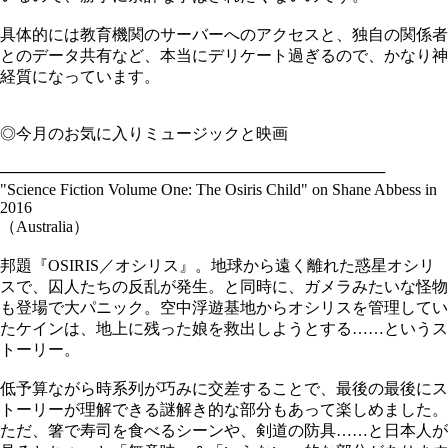
具体的には教育機関のサーバーへのアクセスと、独自の関係者
とのデータ共有など、本当にデリケート過ぎるので、かなり神
経質になっています。
◎今月のお気に入りミュージックと映画
───────────────────────────────────
"Science Fiction Volume One: The Osiris Child" on Shane Abbess in
2016
（Australia）
邦題『OSIRIS／オシリス』。地球から遠く離れた惑星オシリ
スで、囚人たちの反乱が発生。と同時に、ガメラみたいな怪物
も登場で大パニック。空中浮遊基地からオシリスを管理してい
たケインは、地上に残った娘を救出しようとする……というス
トーリー。
低予算ながら時系列が巧みに交差することで、最後の最後にス
トーリーが理解できる謎解き的な部分もあって楽しめました。
ただ、箸で寿司を食べるシーンや、剣道の防具……と日本人が