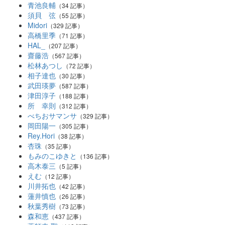
青池良輔
（34 記事）
須貝 弦
（55 記事）
Midori
（329 記事）
高橋里季
（71 記事）
HAL_
（207 記事）
齋藤浩
（567 記事）
松林あつし
（72 記事）
相子達也
（30 記事）
武田瑛夢
（587 記事）
津田淳子
（188 記事）
所 幸則
（312 記事）
べちおサマンサ
（329 記事）
岡田陽一
（305 記事）
Rey.Hori
（38 記事）
杏珠
（35 記事）
もみのこゆきと
（136 記事）
高木泰三
（5 記事）
えむ
（12 記事）
川井拓也
（42 記事）
蓮井慎也
（26 記事）
秋葉秀樹
（73 記事）
森和恵
（437 記事）