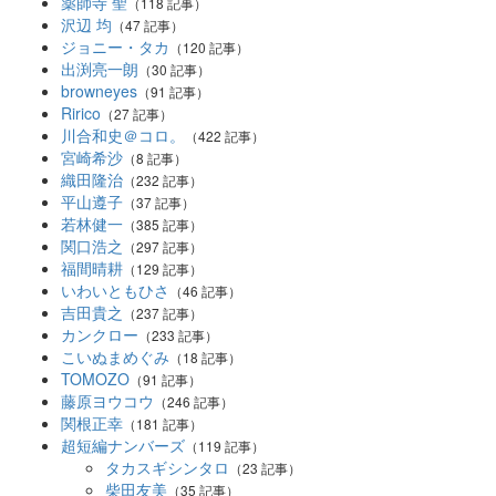
薬師寺 聖
（118 記事）
沢辺 均
（47 記事）
ジョニー・タカ
（120 記事）
出渕亮一朗
（30 記事）
browneyes
（91 記事）
Ririco
（27 記事）
川合和史＠コロ。
（422 記事）
宮崎希沙
（8 記事）
織田隆治
（232 記事）
平山遵子
（37 記事）
若林健一
（385 記事）
関口浩之
（297 記事）
福間晴耕
（129 記事）
いわいともひさ
（46 記事）
吉田貴之
（237 記事）
カンクロー
（233 記事）
こいぬまめぐみ
（18 記事）
TOMOZO
（91 記事）
藤原ヨウコウ
（246 記事）
関根正幸
（181 記事）
超短編ナンバーズ
（119 記事）
タカスギシンタロ
（23 記事）
柴田友美
（35 記事）