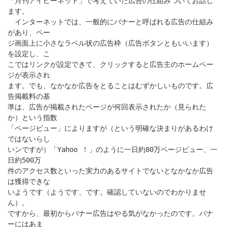
「月刊アイピーネット」で考えていた広告の仕組みついてお話し
ます。
インターネットでは、一般的にバナーと呼ばれる広告の仕組み
があり、ペー
ジ画面上に小さなラベル状の広告枠（広告ボタンともいいます）
を設定し、こ
こではリンクが設定できて、クリックすると広告主のホームペー
ジが表示され
ます。でも、なかなか広告をとることはむずかしいものです。広
告掲載料の基
準は、広告が掲載されたページが何回表示されたか（見られた
か）という指数
「ページビュー」によりますが（という明確な決まりがあるわけ
ではないらし
いンですが）「Yahoo ！」のように一日約80万ページビュー、一
日約500万
件のアクセス数といった実力のあるサイトでないとなかなか広告
は獲得できな
いようです（ようです、です。確認していないのでわかりませ
ん）。
ですから、最初からバナー広告はやる気がなかったのです。バナ
ーにはあま