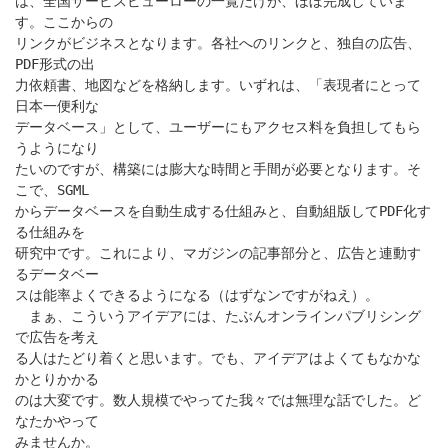
は、全国サービスビューローの一覧だけが、ほぼ完成していま
す。ここからの
リンクがビジネスとなります。各社へのリンクと、独自の広告、
PDF形式の出
力依頼書、地図などを格納します。いずれは、「表現者にとって
日本一便利な
データベース」として、ユーザーにもアクセス料を負担してもら
うようになり
たいのですが、構築には膨大な時間と手間が必要となります。そ
こで、SGML
からデータベースを自動生成する仕組みと、自動組版してPDF化す
る仕組みを
研究中です。これにより、マガジンの記事部分と、広告と連動す
るデータベー
スは能率よくできるようになる（はずなンですがねえ）。
まぁ、こういうアイデアには、たぶんオンラインパブリシング
で広告を考え
る人はたどり着くと思います。でも、アイデアはよくてもなかな
かとりかかる
のは大変です。数人規模でやってた我々では無理な話でした。ど
なたかやって
みませんか。