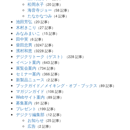
松岡永子
（20 記事）
海音寺ジョー
（58 記事）
たなかなつみ
（4 記事）
池田芳弘
（20 記事）
木村きこり
（27 記事）
みなみまいこ
（15 記事）
田中実
（6 記事）
柴田忠男
（3247 記事）
濱村和恵
（3228 記事）
デジクリトーク（ゲスト）
（228 記事）
イベント案内
（643 記事）
展覧会案内
（734 記事）
セミナー案内
（366 記事）
新製品ニュース
（2 記事）
ブックガイド／メイキング・オブ・ブックス
（89 記事）
マガジンガイド
（106 記事）
Webサイト案内
（89 記事）
募集案内
（91 記事）
プレゼント
（199 記事）
デジクリ編集部
（12 記事）
お知らせ
（25 記事）
広告
（2 記事）