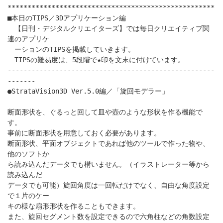
****************************************************
■本日のTIPS／3Dアプリケーション編
【日刊・デジタルクリエイターズ】では毎日クリエイティブ関
連のアプリケ
ーションのTIPSを掲載していきます。
TIPSの難易度は、5段階で★印を文末に付けています。
----------------------------------------------------
-------
●StrataVision3D Ver.5.0編／「旋回モデラー」
断面形状を、ぐるっと回して皿や壺のような形状を作る機能で
す。
事前に断面形状を用意しておく必要があります。
断面形状、平面オブジェクトであれば他のツールで作った物や、
他のソフトか
ら読み込んだデータでも構いません。（イラストレーター等から
読み込んだ
データでも可能）旋回角度は一回転だけでなく、自由な角度設定
で１片のケー
キの様な扇形形状を作ることもできます。
また、旋回セグメント数を設定できるので六角柱などの角数設定