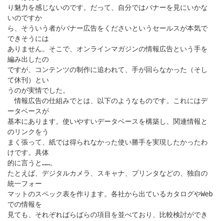
り魅力を感じないのです。だって、自分ではバナーを見にいかな
いのですか
ら、そういう者がバナー広告をくださいというセールスが本気で
できそうには
ありません。そこで、オンラインマガジンの情報広告という手を
編み出したの
ですが、コンテンツの制作に追われて、手が回らなかった（そし
て休刊）とい
うのが実情でした。
情報広告の仕組みでとは、以下のようなものです。これにはデ
ータベースが
基本にあります。使いやすいデータベースを構築し、関連情報と
のリンクをう
まく張って、紙では得られなかった使い勝手を実現したかったわ
けです。具体
的に言うと……。
たとえば、デジタルカメラ、スキャナ、プリンタなどの、独自の
統一フォー
マットのスペック表を作ります。各社から出ているカタログやWeb
での情報を
見ても、それぞればらばらの項目を並べており、比較検討ができ