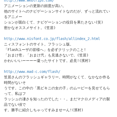
http://www.webtrips.com/
アニメーションの更新の頻度が高い。
他のサイトへのナビゲーションサイトなのだが、ずっと流れてい
るアニメー
ションが面白くて、ナビゲーションの役目を果たさない(笑)
密かなオススメサイト。(笠居)
http://www.nisfont.co.jp/flash/allindex_2.html
ニィスフォントのサイト。フラッシュ版。
「Flashユーザの皆様へ」を必ずクリックのこと!
「おまけ壱」「おまけ弐」も見逃さないで。(笠居)
かわいいいーーーー凝ったサイトです。必見!(濱村)
http://www.mad-c.com/flash/
笠居さんのフラッシュギャラリー。時間がなくて、なかなか作る
時間がないそ
うです。この中の「黒ビキニの女の子」のムービーを見せてもら
って、私はフ
ラッシュの凄さを知ったのでした・・。まだマクロメディアの製
品でない頃で
す。勝手に紹介しちゃってすみませーん!(濱村)