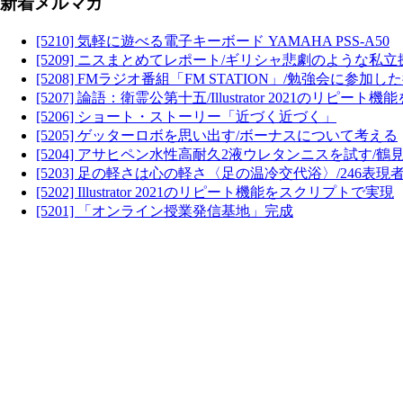
新着メルマガ
[5210] 気軽に遊べる電子キーボード YAMAHA PSS-A50
[5209] ニスまとめてレポート/ギリシャ悲劇のような私
[5208] FMラジオ番組「FM STATION」/勉強会に参加し
[5207] 論語：衛霊公第十五/Illustrator 2021のリピ
[5206] ショート・ストーリー「近づく近づく」
[5205] ゲッターロボを思い出す/ボーナスについて考える
[5204] アサヒペン水性高耐久2液ウレタンニスを試す/鶴
[5203] 足の軽さは心の軽さ〈足の温冷交代浴〉/246表
[5202] Illustrator 2021のリピート機能をスクリプトで実現
[5201] 「オンライン授業発信基地」完成