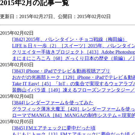
2015年2月の記事一覧
更新日：
2015年02月27日
、公開日：2015年02月02日
2015年02月02日
[3842] 2015年、バレンタイン・チョコ戦線（梅田編）
LIFE is 日々一歩（2）［スイーツ］2015年、バレ
クリエイター手抜きプロジェクト［413］Adobe Photo
まにまにころころ［68］ざっくり日本の歴史（前編）／川合和史＠
2015年02月03日
[3843] iPhone・iPadでテレビ＆動画視聴アプリ
おかだの光画部トーク［129］iPhone・iPadでテレビ
Take IT Easy!［45］「IoT」の集合で実現するウェアラ
装飾山イバラ道［149］凍えるフローズンファンタジー
2015年02月04日
[3844] レンダーファームを使ってみた
グラフィック薄氷大魔王［420］レンダーファームを使
ローマでMANGA［84］MANGAの制作システム＝現実的合
2015年02月05日
[3845] FMエアチェックに夢中だった頃
もじもじトーク［13］FMエアチェックに夢中だった頃