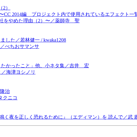
（2）
s CS6〜CC 2014編 プロジェクト内で使用されているエフェク
会社をやめた理由（2）〜／薬師寺 聖
した／若林健一 / kwaka1208
ト／べちおサマンサ
にやりたかったこと」他、小ネタ集／吉井 宏
ザと／海津ヨシノリ
田隆治
タクニコ
鳴く夜を正しく恐れるために』（エディマン）を 読んで／武 