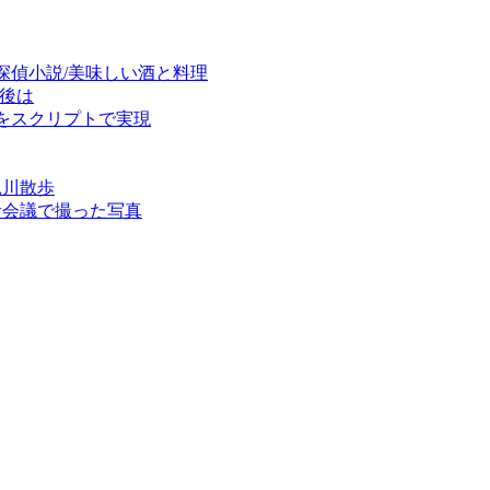
立探偵小説/美味しい酒と料理
た後は
ート機能をスクリプトで実現
見川散歩
現者会議で撮った写真