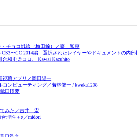
ンタイン・チョコ戦線（梅田編）／森 和恵
shop CS3〜CC 2014編 選択されたレイヤーやドキュメント
コロ。 Kawai Kazuhito
＆動画視聴アプリ／岡田陽一
ブルコンピューティング／若林健一 / kwaka1208
／武田瑛夢
ってみた／吉井 宏
理性＋α／midori
／関口浩之