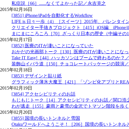
私症説［66］......なくてよかった記／永吉克之
2015年02月16日
[3851] iPhone/iPadを自動化するWorkflow
LIFE is 日々一歩（4）［スイーツ］2015年、バレ
クリエイター手抜きプロジェクト［415］iOS編 iPhone/i
まにまにころころ［70］ざっくり日本の歴史（中編その1）／川合
2015年02月17日
[3852] 医療のITが凄いことになっていた
おかだの光画部トーク［130］医療のITが凄いことにな
Take IT Easy!［44］ハッカソンはブームで終わるのか？／若林
装飾山イバラ道［150］チョコレートパッケージの競演
2015年02月18日
[3853] デザインと貼り紙
グラフィック薄氷大魔王［421］「ゾンビ化アプリとREAL
2015年02月19日
[3854] アクセシビリティのお話
もじもじトーク［14］アクセシビリティのお話／関口浩
わが逃走［155］豪雨と豪雪の金沢でトマソン階段を歩
2015年02月20日
[3855] 国境の長いトンネルと雪国
Otakuワールドへようこそ！［206］国境の長いトンネルと雪