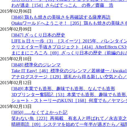
わが逃走［154］さらばてっこん の巻／齋藤 浩
2015年02月06日
[3846] 鶏もも焼きの美味さを再確認する薩摩再訪
Otakuワールドへようこそ！［205］鶏もも焼きの美味さを
2015年02月09日
[3847] ざっくり日本の歴史
LIFE is 日々一歩（3）［スイーツ］2015年、バレ
クリエイター手抜きプロジェクト［414］AfterEffect
まにまにころころ［69］ざっくり日本の歴史（前編のおさらい）
2015年02月10日
[3848] 標準化のジレンマ
Take IT Easy!［46］標準化のジレンマ／若林健一 / kwaka1
アナログステージ［129］巡礼から得る新しい空気と心
2015年02月12日
[3849] 本業でも造形、趣味でも造形、なんでも造形
3Dプリンター奮闘記［53］本業でも造形、趣味でも造
ショート・ストーリーのKUNI［168］何度でも／ヤマシ
2015年02月13日
[3850] ......なくてよかった記
笑わない魚［223］再掲載 有名人と呼ばれて／永吉克之
晴耕雨読［09］システマを始めて一年半が過ぎたら／福