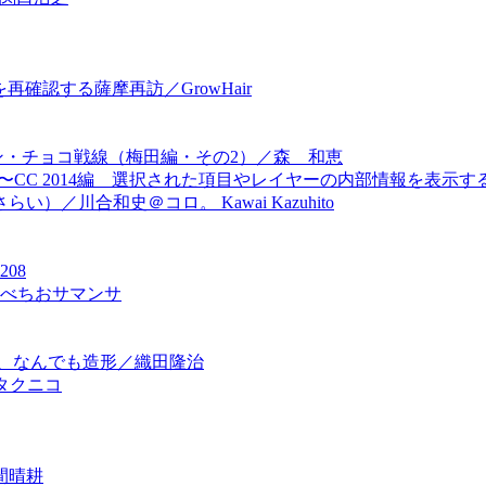
再確認する薩摩再訪／GrowHair
ンタイン・チョコ戦線（梅田編・その2）／森 和恵
s CS3〜CC 2014編 選択された項目やレイヤーの内部情報を表示
／川合和史＠コロ。 Kawai Kazuhito
208
／べちおサマンサ
形、なんでも造形／織田隆治
タクニコ
間晴耕