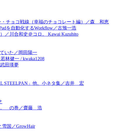
ンタイン・チョコ戦線（幸福のチョコレート編）／森 和恵
Padを自動化するWorkflow／古籏一浩
和史＠コロ。 Kawai Kazuhito
っていた／岡田陽一
健一 / kwaka1208
／武田瑛夢
 STEELPAN」他、小ネタ集／吉井 宏
之
く。 の巻／齋藤 浩
国／GrowHair