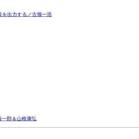
ト一覧を出力する／古籏一浩
盾一郎＆山根康弘