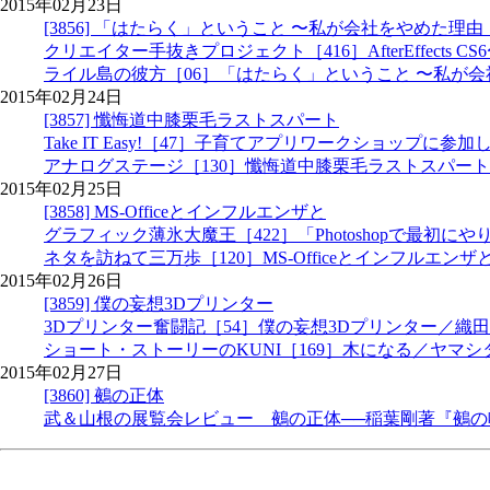
2015年02月23日
[3856] 「はたらく」ということ 〜私が会社をやめた理由
クリエイター手抜きプロジェクト［416］AfterEffect
ライル島の彼方［06］「はたらく」ということ 〜私が
2015年02月24日
[3857] 懺悔道中膝栗毛ラストスパート
Take IT Easy!［47］子育てアプリワークショップに参加しま
アナログステージ［130］懺悔道中膝栗毛ラストスパー
2015年02月25日
[3858] MS-Officeとインフルエンザと
グラフィック薄氷大魔王［422］「Photoshopで最初
ネタを訪ねて三万歩［120］MS-Officeとインフルエン
2015年02月26日
[3859] 僕の妄想3Dプリンター
3Dプリンター奮闘記［54］僕の妄想3Dプリンター／織
ショート・ストーリーのKUNI［169］木になる／ヤマシ
2015年02月27日
[3860] 鵺の正体
武＆山根の展覧会レビュー 鵺の正体──稲葉剛著『鵺の