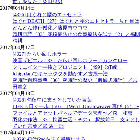
世」を見た／柴田忠男
2017年04月14日
[4326] はぐれと腰のエトセトラ
はぐれDEATH［27］はぐれと腰のエトセトラ 見た目は
どんどん修行僧化／藤原ヨウコウ
晴耕雨読［33］花粉症防止の食事療法を試す（2）／福間
晴耕
2017年04月17日
[4327] たらい回しホラー
映画ザビエル［33］たらい回しホラー／カンクロー
クリエイター手抜きプロジェクト［499］IoT編
IchigoJamでキャラクタを動かす／古籏一浩
腕時計百科事典［36］腕時計の歴史（機械式時計）／吉
田貴之
2017年04月18日
[4328] 勾留中に支えとしていた言葉
LIFE is 日々一歩（50）［Web］Dreamweaver 再び（5）〜
ファイルとアセットパネルでデータ管理〜／森 和恵
羽化の作法［37］拘留生活・その5 釈放前日 支えとし
ていた言葉／武 盾一郎
2017年04月19日
[4329] 初代iPadを歩く書庫にする