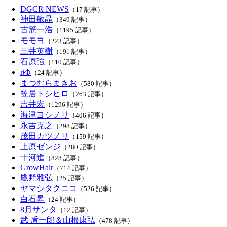
DGCR NEWS
（17 記事）
神田敏晶
（349 記事）
古籏一浩
（1195 記事）
モモヨ
（223 記事）
三井英樹
（191 記事）
石原強
（110 記事）
rゆ
（24 記事）
まつむらまきお
（580 記事）
笠居トシヒロ
（263 記事）
吉井宏
（1296 記事）
海津ヨシノリ
（406 記事）
永吉克之
（298 記事）
茂田カツノリ
（159 記事）
上原ゼンジ
（280 記事）
十河進
（828 記事）
GrowHair
（714 記事）
鷹野雅弘
（25 記事）
ヤマシタクニコ
（526 記事）
白石昇
（24 記事）
8月サンタ
（12 記事）
武 盾一郎＆山根康弘
（478 記事）