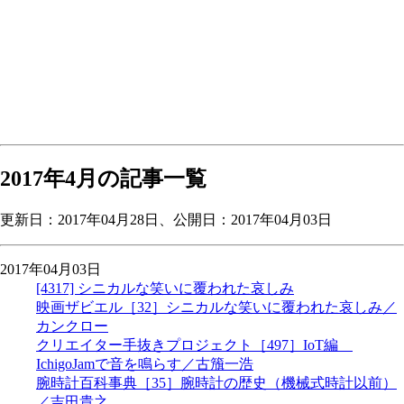
2017年4月の記事一覧
更新日：
2017年04月28日
、公開日：2017年04月03日
2017年04月03日
[4317] シニカルな笑いに覆われた哀しみ
映画ザビエル［32］シニカルな笑いに覆われた哀しみ／
カンクロー
クリエイター手抜きプロジェクト［497］IoT編
IchigoJamで音を鳴らす／古籏一浩
腕時計百科事典［35］腕時計の歴史（機械式時計以前）
／吉田貴之