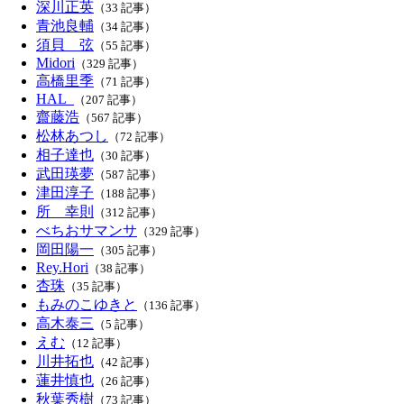
深川正英
（33 記事）
青池良輔
（34 記事）
須貝 弦
（55 記事）
Midori
（329 記事）
高橋里季
（71 記事）
HAL_
（207 記事）
齋藤浩
（567 記事）
松林あつし
（72 記事）
相子達也
（30 記事）
武田瑛夢
（587 記事）
津田淳子
（188 記事）
所 幸則
（312 記事）
べちおサマンサ
（329 記事）
岡田陽一
（305 記事）
Rey.Hori
（38 記事）
杏珠
（35 記事）
もみのこゆきと
（136 記事）
高木泰三
（5 記事）
えむ
（12 記事）
川井拓也
（42 記事）
蓮井慎也
（26 記事）
秋葉秀樹
（73 記事）