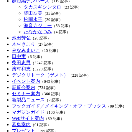
超短編ナンバーズ
（119 記事）
タカスギシンタロ
（23 記事）
柴田友美
（35 記事）
松岡永子
（20 記事）
海音寺ジョー
（58 記事）
たなかなつみ
（4 記事）
池田芳弘
（20 記事）
木村きこり
（27 記事）
みなみまいこ
（15 記事）
田中実
（6 記事）
柴田忠男
（3247 記事）
濱村和恵
（3228 記事）
デジクリトーク（ゲスト）
（228 記事）
イベント案内
（643 記事）
展覧会案内
（734 記事）
セミナー案内
（366 記事）
新製品ニュース
（2 記事）
ブックガイド／メイキング・オブ・ブックス
（89 記事）
マガジンガイド
（106 記事）
Webサイト案内
（89 記事）
募集案内
（91 記事）
プレゼント
（199 記事）