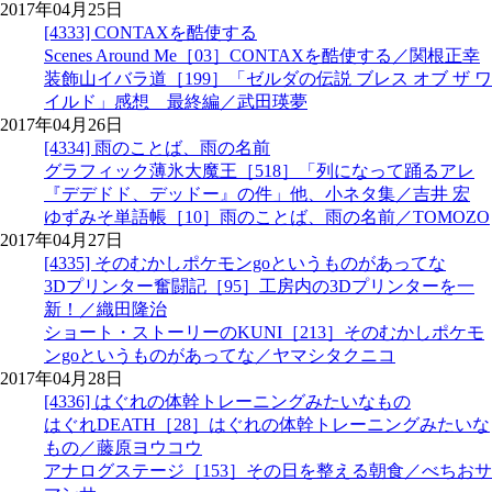
2017年04月25日
[4333] CONTAXを酷使する
Scenes Around Me［03］CONTAXを酷使する／関根正幸
装飾山イバラ道［199］「ゼルダの伝説 ブレス オブ ザ ワ
イルド」感想 最終編／武田瑛夢
2017年04月26日
[4334] 雨のことば、雨の名前
グラフィック薄氷大魔王［518］「列になって踊るアレ
『デデドド、デッドー』の件」他、小ネタ集／吉井 宏
ゆずみそ単語帳［10］雨のことば、雨の名前／TOMOZO
2017年04月27日
[4335] そのむかしポケモンgoというものがあってな
3Dプリンター奮闘記［95］工房内の3Dプリンターを一
新！／織田隆治
ショート・ストーリーのKUNI［213］そのむかしポケモ
ンgoというものがあってな／ヤマシタクニコ
2017年04月28日
[4336] はぐれの体幹トレーニングみたいなもの
はぐれDEATH［28］はぐれの体幹トレーニングみたいな
もの／藤原ヨウコウ
アナログステージ［153］その日を整える朝食／べちおサ