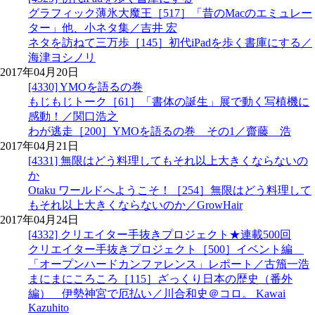
グラフィック薄氷大魔王［517］「昔のMacのエミュレー
ター」他、小ネタ集／吉井 宏
ネタを訪ねて三万歩［145］初代iPadを歩く書庫にする／
海津ヨシノリ
2017年04月20日
[4330] YMOを語るの巻
もじもじトーク［61］「書体の誕生」展で動く写植機に
感動！／関口浩之
わが逃走［200］YMOを語るの巻 その1／齋藤 浩
2017年04月21日
[4331] 無限はどう料理してもそれ以上大きくならないの
か
Otaku ワールドへようこそ！［254］無限はどう料理して
もそれ以上大きくならないのか／GrowHair
2017年04月24日
[4332] クリエイター手抜きプロジェクト★連載500回
クリエイター手抜きプロジェクト［500］イベント編
「オープンハードカンファレンス」レポート／古籏一浩
まにまにころころ［115］ざっくり日本の歴史（番外
編） 伊勢神宮で厄払い／川合和史＠コロ。 Kawai
Kazuhito