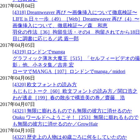
2017年04月04日
[4318] Dreamweaver 再び 〜画像挿入について徹底検証〜
LIFE is 日々一歩（49）［Web］Dreamweaver 再び（4）〜
画像挿入について、徹底検証〜／森 和恵
羽化の作法［36］拘留生活・その4 拘留されてから18日
目に調書に応じる／武 盾一郎
2017年04月05日
[4319] ロンドンでmanga
グラフィック薄氷大魔王［515］「セルフィービデオの撮
影」他、小ネタ集／吉井 宏
ローマでMANGA［107］ロンドンでmanga／midori
2017年04月06日
[4320] 欧文フォントの読み方
もじもじトーク［60］欧文フォントの読み方／関口浩之
わが逃走［199］春の散歩で構造美の巻／齋藤 浩
2017年04月07日
[4321] 無限に膨れるものでも無限の彼方に消せるのか
Otaku ワールドへようこそ！［253］無限に膨れるもので
も無限の彼方に消せるのか／GrowHair
2017年04月10日
[4322] 歴史上の人物は40歳ごろに何をしていたのか