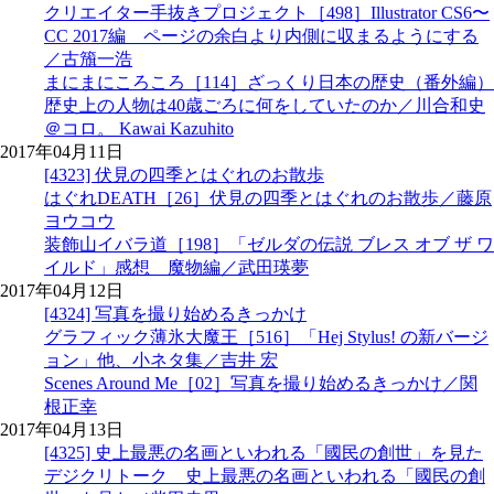
クリエイター手抜きプロジェクト［498］Illustrator CS6〜
CC 2017編 ページの余白より内側に収まるようにする
／古籏一浩
まにまにころころ［114］ざっくり日本の歴史（番外編）
歴史上の人物は40歳ごろに何をしていたのか／川合和史
＠コロ。 Kawai Kazuhito
2017年04月11日
[4323] 伏見の四季とはぐれのお散歩
はぐれDEATH［26］伏見の四季とはぐれのお散歩／藤原
ヨウコウ
装飾山イバラ道［198］「ゼルダの伝説 ブレス オブ ザ ワ
イルド」感想 魔物編／武田瑛夢
2017年04月12日
[4324] 写真を撮り始めるきっかけ
グラフィック薄氷大魔王［516］「Hej Stylus! の新バージ
ョン」他、小ネタ集／吉井 宏
Scenes Around Me［02］写真を撮り始めるきっかけ／関
根正幸
2017年04月13日
[4325] 史上最悪の名画といわれる「國民の創世」を見た
デジクリトーク 史上最悪の名画といわれる「國民の創