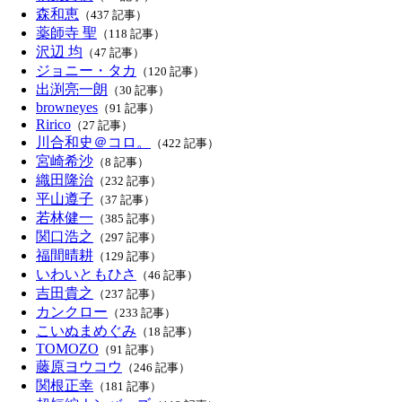
森和恵
（437 記事）
薬師寺 聖
（118 記事）
沢辺 均
（47 記事）
ジョニー・タカ
（120 記事）
出渕亮一朗
（30 記事）
browneyes
（91 記事）
Ririco
（27 記事）
川合和史＠コロ。
（422 記事）
宮崎希沙
（8 記事）
織田隆治
（232 記事）
平山遵子
（37 記事）
若林健一
（385 記事）
関口浩之
（297 記事）
福間晴耕
（129 記事）
いわいともひさ
（46 記事）
吉田貴之
（237 記事）
カンクロー
（233 記事）
こいぬまめぐみ
（18 記事）
TOMOZO
（91 記事）
藤原ヨウコウ
（246 記事）
関根正幸
（181 記事）