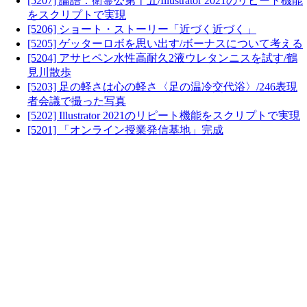
[5207] 論語：衛霊公第十五/Illustrator 2021のリピート機能
をスクリプトで実現
[5206] ショート・ストーリー「近づく近づく」
[5205] ゲッターロボを思い出す/ボーナスについて考える
[5204] アサヒペン水性高耐久2液ウレタンニスを試す/鶴
見川散歩
[5203] 足の軽さは心の軽さ〈足の温冷交代浴〉/246表現
者会議で撮った写真
[5202] Illustrator 2021のリピート機能をスクリプトで実現
[5201] 「オンライン授業発信基地」完成