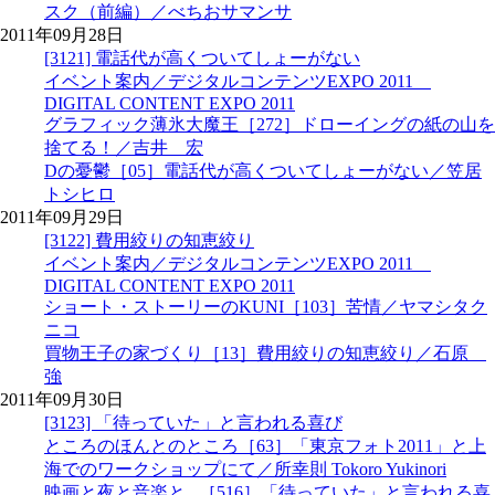
スク（前編）／べちおサマンサ
2011年09月28日
[3121] 電話代が高くついてしょーがない
イベント案内／デジタルコンテンツEXPO 2011
DIGITAL CONTENT EXPO 2011
グラフィック薄氷大魔王［272］ドローイングの紙の山を
捨てる！／吉井 宏
Dの憂鬱［05］電話代が高くついてしょーがない／笠居
トシヒロ
2011年09月29日
[3122] 費用絞りの知恵絞り
イベント案内／デジタルコンテンツEXPO 2011
DIGITAL CONTENT EXPO 2011
ショート・ストーリーのKUNI［103］苦情／ヤマシタク
ニコ
買物王子の家づくり［13］費用絞りの知恵絞り／石原
強
2011年09月30日
[3123] 「待っていた」と言われる喜び
ところのほんとのところ［63］「東京フォト2011」と上
海でのワークショップにて／所幸則 Tokoro Yukinori
映画と夜と音楽と...［516］「待っていた」と言われる喜