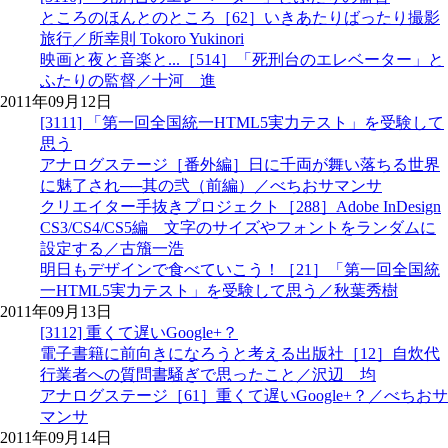
ところのほんとのところ［62］いきあたりばったり撮影
旅行／所幸則 Tokoro Yukinori
映画と夜と音楽と...［514］「死刑台のエレベーター」と
ふたりの監督／十河 進
2011年09月12日
[3111] 「第一回全国統一HTML5実力テスト」を受験して
思う
アナログステージ［番外編］日に千両が舞い落ちる世界
に魅了され──其の弐（前編）／べちおサマンサ
クリエイター手抜きプロジェクト［288］Adobe InDesign
CS3/CS4/CS5編 文字のサイズやフォントをランダムに
設定する／古籏一浩
明日もデザインで食べていこう！［21］「第一回全国統
一HTML5実力テスト」を受験して思う／秋葉秀樹
2011年09月13日
[3112] 重くて遅いGoogle+？
電子書籍に前向きになろうと考える出版社［12］自炊代
行業者への質問書騒ぎで思ったこと／沢辺 均
アナログステージ［61］重くて遅いGoogle+？／べちおサ
マンサ
2011年09月14日