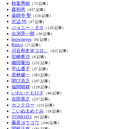
秋葉秀樹
（73 記事）
森和恵
（437 記事）
薬師寺 聖
（118 記事）
沢辺 均
（47 記事）
ジョニー・タカ
（120 記事）
出渕亮一朗
（30 記事）
browneyes
（91 記事）
Ririco
（27 記事）
川合和史＠コロ。
（422 記事）
宮崎希沙
（8 記事）
織田隆治
（232 記事）
平山遵子
（37 記事）
若林健一
（385 記事）
関口浩之
（297 記事）
福間晴耕
（129 記事）
いわいともひさ
（46 記事）
吉田貴之
（237 記事）
カンクロー
（233 記事）
こいぬまめぐみ
（18 記事）
TOMOZO
（91 記事）
藤原ヨウコウ
（246 記事）
関根正幸
（181 記事）