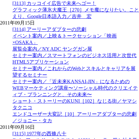
[3113] カッコイイ広告で未来へゴー！
グラフィック薄氷大魔王［270］メモ魔になりたい。こと
えり、Google日本語入力／吉井 宏
2011年09月15日
[3114] アーリーアダプターの悲劇
イベント案内／上映＆トークセッション「映画
×OSAKA」
展覧会案内／NY ADC ヤングガン展
セミナー案内／スマートフォンのビジネス活用と次世代
HTML5アプリケーション
セミナー案内／これからのWebとスキルとキャリアを展
望するセミナー
セミナー案内／「近未来KANSAI-JIN」になるための
WEBマーケティング講座〜ソーシャル時代のクリエイテ
ィブ・プランニングと、その未来〜
ショート・ストーリーのKUNI［102］なじる街／ヤマシ
タクニコ
エンドユーザー大変記［10］アーリーアダプターの悲劇
／ジョニー・タカ
2011年09月16日
[3115] 1977年の西條八十