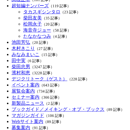
超短編ナンバーズ
（119 記事）
タカスギシンタロ
（23 記事）
柴田友美
（35 記事）
松岡永子
（20 記事）
海音寺ジョー
（58 記事）
たなかなつみ
（4 記事）
池田芳弘
（20 記事）
木村きこり
（27 記事）
みなみまいこ
（15 記事）
田中実
（6 記事）
柴田忠男
（3247 記事）
濱村和恵
（3228 記事）
デジクリトーク（ゲスト）
（228 記事）
イベント案内
（643 記事）
展覧会案内
（734 記事）
セミナー案内
（366 記事）
新製品ニュース
（2 記事）
ブックガイド／メイキング・オブ・ブックス
（89 記事）
マガジンガイド
（106 記事）
Webサイト案内
（89 記事）
募集案内
（91 記事）