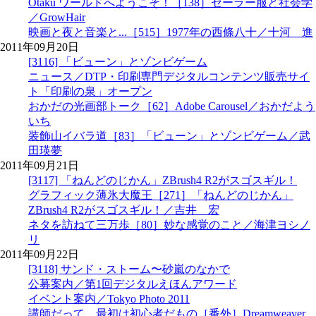
Otaku ワールドへようこそ！［138］セーラー服と社会学
／GrowHair
映画と夜と音楽と...［515］1977年の西條八十／十河 進
2011年09月20日
[3116] 「ビューン」とゾンビゲーム
ニュース／DTP・印刷専門デジタルコンテンツ販売サイ
ト「印刷の泉」オープン
おかだの光画部トーク［62］Adobe Carousel／おかだよう
いち
装飾山イバラ道［83］「ビューン」とゾンビゲーム／武
田瑛夢
2011年09月21日
[3117] 「ねんどのじかん」ZBrush4 R2がスゴスギル！
グラフィック薄氷大魔王［271］「ねんどのじかん」
ZBrush4 R2がスゴスギル！／吉井 宏
ネタを訪ねて三万歩［80］妙な感覚のこと／海津ヨシノ
リ
2011年09月22日
[3118] サンド・ストーム〜砂嵐のなかで
公募案内／第1回デジタルえほんアワード
イベント案内／Tokyo Photo 2011
講師だって、最初は初心者だもの［番外］Dreamweaver