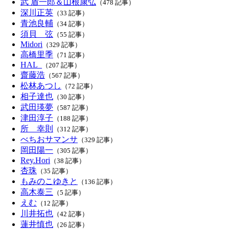
武 盾一郎＆山根康弘
（478 記事）
深川正英
（33 記事）
青池良輔
（34 記事）
須貝 弦
（55 記事）
Midori
（329 記事）
高橋里季
（71 記事）
HAL_
（207 記事）
齋藤浩
（567 記事）
松林あつし
（72 記事）
相子達也
（30 記事）
武田瑛夢
（587 記事）
津田淳子
（188 記事）
所 幸則
（312 記事）
べちおサマンサ
（329 記事）
岡田陽一
（305 記事）
Rey.Hori
（38 記事）
杏珠
（35 記事）
もみのこゆきと
（136 記事）
高木泰三
（5 記事）
えむ
（12 記事）
川井拓也
（42 記事）
蓮井慎也
（26 記事）