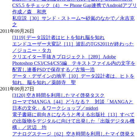
CS5.5 をチェック（4） 〜 Phone Gap連携でAndroidアプリ
作成／森 和恵
私症説［30］サンド・ストーム〜砂嵐のなかで／永吉克
之
2011年09月26日
[3119] データ設計者はヒトを知れ脳を知れ
エンドユーザー大変記［11］波乱のTGS2011が終わった
／ジョニー・タカ
クリエイター手抜きプロジェクト［289］Adobe
Photoshop CS3/CS4/CS5編 テキストファイル内の文字を
配置し連番PSDで保存する／古籏一浩
データ・デザインの地平［10］データ設計者は、ヒトを
知れ、脳を知れ／薬師寺 聖
2011年09月27日
[3120] 空き時間を利用したマイ啓発タスク
ローマでMANGA［44］どうなる？ 対談「MANGAと
日本の文化」＆ワークショップ／midori
電子書籍に前向きになろうと考える出版社［13］すべて
の出版物をデジタルに向けて出発した「出版デジタル機
構」／沢辺 均
アナログステージ［62］空き時間を利用したマイ啓発タ