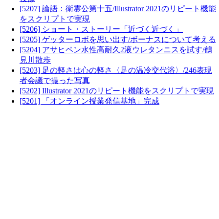
[5207] 論語：衛霊公第十五/Illustrator 2021のリピート機能
をスクリプトで実現
[5206] ショート・ストーリー「近づく近づく」
[5205] ゲッターロボを思い出す/ボーナスについて考える
[5204] アサヒペン水性高耐久2液ウレタンニスを試す/鶴
見川散歩
[5203] 足の軽さは心の軽さ〈足の温冷交代浴〉/246表現
者会議で撮った写真
[5202] Illustrator 2021のリピート機能をスクリプトで実現
[5201] 「オンライン授業発信基地」完成