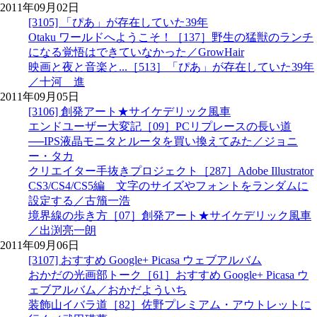
2011年09月02日
[3105] 「ぴあ」が存在していた39年
Otaku ワールドへようこそ！［137］野生の猛獣のランチ
になる覚悟はできていなかった／GrowHair
映画と夜と音楽と...［513］「ぴあ」が存在していた39年
／十河 進
2011年09月05日
[3106] 創発アート★サイケデリック風車
エンドユーザー大変記［09］PCリプレースの長い道
──IPS液晶モニタとルータを買い換えてみた／ジョニ
ー・タカ
クリエイター手抜きプロジェクト［287］Adobe Illustrator
CS3/CS4/CS5編 文字のサイズやフォントをランダムに
設定する／古籏一浩
境界線の歩き方［07］創発アート★サイケデリック風車
／出渕亮一朗
2011年09月06日
[3107] おすすめ Google+ Picasa ウェブアルバム
おかだの光画部トーク［61］おすすめ Google+ Picasa ウ
ェブアルバム／おかだよういち
装飾山イバラ道［82］佐野プレミアム・アウトレットに