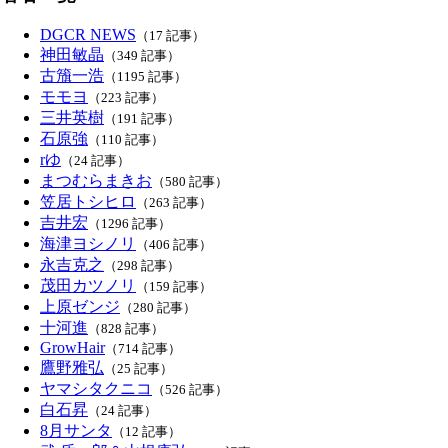
DGCR NEWS
（17 記事）
神田敏晶
（349 記事）
古籏一浩
（1195 記事）
モモヨ
（223 記事）
三井英樹
（191 記事）
石原強
（110 記事）
rゆ
（24 記事）
まつむらまきお
（580 記事）
笠居トシヒロ
（263 記事）
吉井宏
（1296 記事）
海津ヨシノリ
（406 記事）
永吉克之
（298 記事）
茂田カツノリ
（159 記事）
上原ゼンジ
（280 記事）
十河進
（828 記事）
GrowHair
（714 記事）
鷹野雅弘
（25 記事）
ヤマシタクニコ
（526 記事）
白石昇
（24 記事）
8月サンタ
（12 記事）