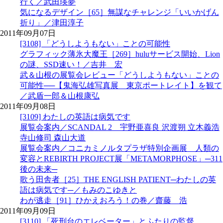
行く／武田瑛夢
気になるデザイン［65］無謀なチャレンジ「いいかげん
折り」／津田淳子
2011年09月07日
[3108] 「どうしようもない」ことの可能性
グラフィック薄氷大魔王［269］huluサービス開始、Lion
の謎、SSD速い！／吉井 宏
武＆山根の展覧会レビュー「どうしようもない」ことの
可能性──【鬼海弘雄写真展 東京ポートレイト】を観て
／武盾一郎＆山根康弘
2011年09月08日
[3109] わたしの英語は病気です
展覧会案内／SCANDAL 2 宇野亜喜良 沢渡朔 立木義浩
寺山修司 森山大道
展覧会案内／コニカミノルタプラザ特別企画展 人類の
変容とREBIRTH PROJECT展「METAMORPHOSE」─311
後の未来─
歌う田舎者［25］THE ENGLISH PATIENT─わたしの英
語は病気です─／もみのこゆきと
わが逃走［91］ひかえおろう！の巻／齋藤 浩
2011年09月09日
[3110] 「死刑台のエレベーター」とふたりの監督