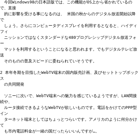
今回Windows98の日本語版では、この機能がOS上から省かれているの
で、直接
的に影響を受ける事になるのは、 米国の秋からのデジタル放送開始以降
で
しょう。さらにコンピュータディスプレイを利用するとなると、ハイディ
フィ
ニッションではなくスタンダードな480プログレシッブデジタル放送フォ
ー
マットを利用するということになると思われます。でもデジタルテレビ放
送
そのものの普及スピードに委ねられていそうです。
2 本年冬期を目指したWebTV端末の国内販売計画、及びセットトップボック
ス
の共同開発
ソニーに次いで、WebTV端末への魅力を感じているようですが、LAN間接
続や、
ルータ接続できるようなWebTVが欲しいものです。電話をかけてのPPP型
イン
ターネット端末としてはちょっとつらいです。アメリカのように何分かけ
て
も市内電話料金が一緒の国だったらいいんですが…。