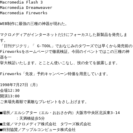
Macromedia Flash 3
Macromedia Dreamweaver
Macromedia Fireworks
WEB制作に最強の三種の神器が現れた。
マクロメディアがインターネットだけにフォーカスした新製品を発売しま
す。
「日刊デジクリ」「 G-TOOL」でおなじみのタワーズでは早くから発売前の
Fireworksをホームページで徹底検証。今回のイベントではこの三種の神
器を一
挙大検証いたします。とことん使いこなし、技の全てを披露します。
Fireworks「先攻」予約キャンペーン特価を用意しています。
1998年7月27日（月）
会場12:30
開演13:00
ご来場先着順で素敵なプレゼントをさし上げます。
■場所／エルシアター（エル・おおさか内）大阪市中央区北浜東3-14
：天満橋徒歩5分
■主催／マクロメディア株式会社 タワーズ株式会社
■特別協賛／アップルコンピュータ株式会社