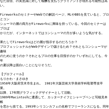
なた自信、の美意識に対して報酬を支払うクライアントが現れる可能性は高
い。
FireworksのセミナーやWebでの解説ページ、MLやBBSを見ていると、プロ
とコン
シューマの層の両方がFireworksに興味を持っている。今回のセミナーは
プロば
かりだが、インターネットではコンシューマの方が多いような気がする。
果たしてFireworksはどの層が指示するのだろうか？
プロフェッショナルがWebデザインで儲けるため？それともコンシューマが
趣味
のために使うのか？それともプロの仕事を目指すのか？いずれにしても、今
年
の夏以降は面白いことになりそうだ。
【プロフィール】
もりかわ・まさゆき
1958年大阪府茨木市生まれ。 1981年大阪芸術大学美術学科彫塑専攻卒
業。
以降、17年間グラフィックデザイナーとして活動。
1989年Macintoshに遭遇して、カッターナイフとシャープペンと写植見本
帳
を窓から捨てる。1993年シリコンカフェの名称でフリーランスになる。同年