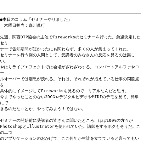
●本日のコラム「セミナーやりました」
木曜日担当：森川眞行
先週、関西DTP協会の主催でFireworksのセミナーを行った。急遽決定した
セミ
ナーで告知期間が短かったにも関わらず、多くの人が集まってくれた。
セミナーを行う側の人間として、受講者のみなさんの反応を見るのは楽し
い。
やはりライブエフェクトでは会場がざわざわする。コンバートアルファやロ
ー
ルオーバーでは溜息が洩れる。それは、それぞれが抱えている仕事の問題点
を
具体的にイメージしてFireworksを見るので、リアルなんだと思う。
今までやったことのない3DCGやデジタルビデオやMIDIのデモを見て、簡単
にで
きるのだな～とか、やってみよう！ではない。
セミナーの開始前に受講者の皆さんに聞いたところ、ほぼ100%の方々が
PhotoshopとIllustratorを使われていた。講師をするボクもそうだ。こ
の二つ
のアプリケーションのおかげで、ここ何年か生計を立てていると言ってもい