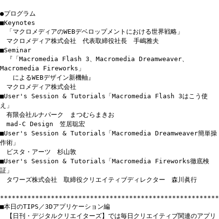
●プログラム
■Keynotes
「マクロメディアのWEBデベロップメントにおける世界戦略」
マクロメディア株式会社 代表取締役社長 手嶋雅夫
■Seminar
『「Macromedia Flash 3、Macromedia Dreamweaver、
Macromedia Fireworks」
によるWEBデザイン新機軸』
マクロメディア株式会社
■User's Session & Tutorials「Macromedia Flash 3はこう使
え」
有限会社ルナパーク まつむらまきお
mad-C Design 笠居聡宏
■User's Session & Tutorials「Macromedia Dreamweaver簡単操
作術」
ビスタ・アーツ 杉山敦
■User's Session & Tutorials「Macromedia Fireworks徹底検
証」
タワーズ株式会社 取締役クリエイティブディレクター 森川眞行
********************************************************
■本日のTIPS／3Dアプリケーション編
【日刊・デジタルクリエイターズ】では毎日クリエイティブ関連のアプリ