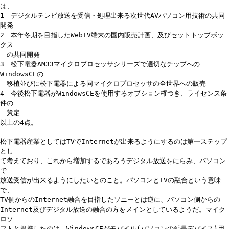
は、
1 デジタルテレビ放送を受信・処理出来る次世代AVパソコン用技術の共同
開発
2 本年冬期を目指したWebTV端末の国内販売計画、及びセットトップボッ
クス
の共同開発
3 松下電器AM33マイクロプロセッサシリーズで適切なチップへの
WindowsCEの
移植並びに松下電器による同マイクロプロセッサの全世界への販売
4 今後松下電器がWindowsCEを使用するオプション権つき、ライセンス条
件の
策定
以上の4点。
松下電器産業としてはTVでInternetが出来るようにするのは第一ステップ
とし
て考えており、これから増加するであろうデジタル放送をにらみ、パソコン
で
放送受信が出来るようにしたいとのこと。パソコンとTVの融合という意味
で、
TV側からのInternet融合を目指したソニーとは逆に、パソコン側からの
Internet及びデジタル放送の融合の方をメインとしているようだ。マイク
ロソ
フトと提携したのは、WindowsCEがモバイル(パソコンの延長デバイス)用