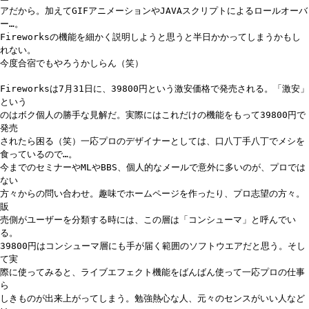
アだから。加えてGIFアニメーションやJAVAスクリプトによるロールオーバ
ー…。
Fireworksの機能を細かく説明しようと思うと半日かかってしまうかもし
れない。
今度合宿でもやろうかしらん（笑）
Fireworksは7月31日に、39800円という激安価格で発売される。「激安」
という
のはボク個人の勝手な見解だ。実際にはこれだけの機能をもって39800円で
発売
されたら困る（笑）一応プロのデザイナーとしては、口八丁手八丁でメシを
食っているので…。
今までのセミナーやMLやBBS、個人的なメールで意外に多いのが、プロでは
ない
方々からの問い合わせ。趣味でホームページを作ったり、プロ志望の方々。
販
売側がユーザーを分類する時には、この層は「コンシューマ」と呼んでい
る。
39800円はコンシューマ層にも手が届く範囲のソフトウエアだと思う。そし
て実
際に使ってみると、ライブエフェクト機能をばんばん使って一応プロの仕事
ら
しきものが出来上がってしまう。勉強熱心な人、元々のセンスがいい人など