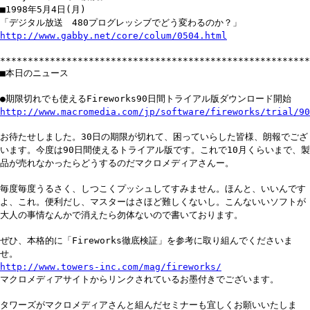
■1998年5月4日(月)
「デジタル放送 480プログレッシブでどう変わるのか？」
http://www.gabby.net/core/colum/0504.html
********************************************************
■本日のニュース
●期限切れでも使えるFireworks90日間トライアル版ダウンロード開始
http://www.macromedia.com/jp/software/fireworks/trial/90
お待たせしました。30日の期限が切れて、困っていらした皆様、朗報でござ
います。今度は90日間使えるトライアル版です。これで10月くらいまで、製
品が売れなかったらどうするのだマクロメディアさんー。
毎度毎度うるさく、しつこくプッシュしてすみません。ほんと、いいんです
よ、これ。便利だし、マスターはさほど難しくないし。こんないいソフトが
大人の事情なんかで消えたら勿体ないので書いております。
ぜひ、本格的に「Fireworks徹底検証」を参考に取り組んでくださいま
せ。
http://www.towers-inc.com/mag/fireworks/
マクロメディアサイトからリンクされているお墨付きでございます。
タワーズがマクロメディアさんと組んだセミナーも宜しくお願いいたしま