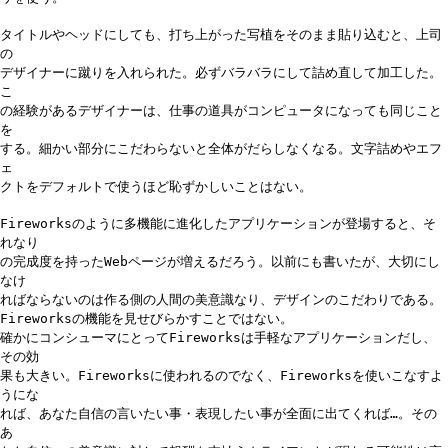
タイトルやヘッドにしても、打ち上がった写植をそのまま貼り込むと、上司
の
デザイナーに蹴りを入れられた。必ずバラバラにして詰め直して加工した。
こ
の経験があるデザイナーは、仕事の道具がコンピュータになっても同じこと
を
する。細かい部分にこだわらないと全体がだらしなくなる。文字詰めやエフ
ェ
クトをデフォルトで使うほど恥ずかしいことはない。
Fireworksのように多機能に進化したアプリケーションが登場すると、そ
れなり
の完成度を持ったWebページが増えるだろう。以前にも書いたが、大切にし
なけ
ればならないのは作る側の人間の美意識なり、デザインのこだわりである。
Fireworksの機能を見せびらかすことではない。
確かにコンシューマにとってFireworksは手軽なアプリケーションだし、
その効
果も大きい。Fireworksに使われるのでなく、Fireworksを使いこなすよ
うにな
れば、あなた自信の言いたい事・表現したい事が全面に出てくれば…。その
あ