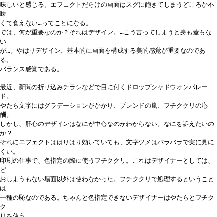
味しいと感じる。エフェクトだらけの画面はスグに飽きてしまうどころか不
味
くて食えない…ってことになる。
では、何が重要なのか？それはデザイン。…こう言ってしまうと身も蓋もな
い
が…。やはりデザイン。基本的に画面を構成する美的感覚が重要なのであ
る。
バランス感覚である。
最近、新聞の折り込みチラシなどで目に付くドロップシャドウオンパレー
ド。
やたら文字にはグラデーションがかかり、ブレンドの嵐、フチククリの応
酬。
しかし、肝心のデザインはなにが中心なのかわからない。なにを訴えたいの
か？
それにエフェクトはばりばり効いていても、文字ツメはバラバラで実に見に
くい。
印刷の仕事で、色指定の際に使うフチククリ。これはデザイナーとしては、
ど
おしようもない場面以外は使わなかった。フチククリで処理するということ
は
一種の恥なのである。ちゃんと色指定できないデザイナーはやたらとフチク
ク
リを使う。