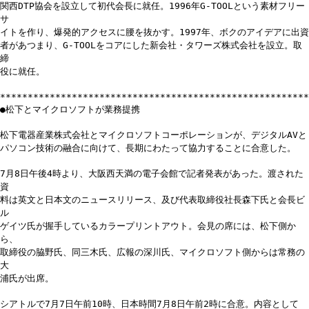
関西DTP協会を設立して初代会長に就任。1996年G-TOOLという素材フリー
サ
イトを作り、爆発的アクセスに腰を抜かす。1997年、ボクのアイデアに出資
者があつまり、G-TOOLをコアにした新会社・タワーズ株式会社を設立。取
締
役に就任。
********************************************************
●松下とマイクロソフトが業務提携
松下電器産業株式会社とマイクロソフトコーポレーションが、デジタルAVと
パソコン技術の融合に向けて、長期にわたって協力することに合意した。
7月8日午後4時より、大阪西天満の電子会館で記者発表があった。渡された
資
料は英文と日本文のニュースリリース、及び代表取締役社長森下氏と会長ビ
ル
ゲイツ氏が握手しているカラープリントアウト。会見の席には、松下側か
ら、
取締役の脇野氏、同三木氏、広報の深川氏、マイクロソフト側からは常務の
大
浦氏が出席。
シアトルで7月7日午前10時、日本時間7月8日午前2時に合意。内容として