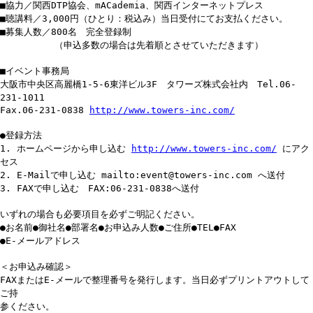
■協力／関西DTP協会、mACademia、関西インターネットプレス
■聴講料／3,000円（ひとり：税込み）当日受付にてお支払ください。
■募集人数／800名 完全登録制
（申込多数の場合は先着順とさせていただきます）
■イベント事務局
大阪市中央区高麗橋1-5-6東洋ビル3F タワーズ株式会社内 Tel.06-
231-1011
Fax.06-231-0838
http://www.towers-inc.com/
●登録方法
1. ホームページから申し込む
http://www.towers-inc.com/
にアク
セス
2. E-Mailで申し込む mailto:event@towers-inc.com へ送付
3. FAXで申し込む FAX:06-231-0838へ送付
いずれの場合も必要項目を必ずご明記ください。
●お名前●御社名●部署名●お申込み人数●ご住所●TEL●FAX
●E-メールアドレス
＜お申込み確認＞
FAXまたはE-メールで整理番号を発行します。当日必ずプリントアウトして
ご持
参ください。