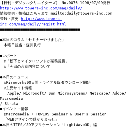
【日刊・デジタルクリエイターズ】 No.0076 1998/07/09発行
http://www.towers-inc.com/mag/daily/
情報提供・投稿はこちらまで mailto:daily@towers-inc.com
登録・変更
http://www.towers-
inc.com/mag/daily/regist.html
■■■■■■■■■■■■■■■■■■■■■■■■■■■■■■■■■■■
●本日のコラム「セミナーやりました」
木曜日担当：森川眞行
●レポート
◎「松下とマイクロソフトが業務提携」
◎「今回の合意内容について」
●本日のニュース
◎Fireworks90日間トライアル版ダウンロード開始
◎主要サイト情報
Apple/ Microsoft/ Sun Microsystems/ Netscape/ Adobe/
Macromedia
/ Strata
●イベント・情報
◎Macromedia + TOWERS Seminar & User's Session
「WEBデザインで儲かりまっせ」
●本日のTIPS／3Dアプリケーション「LightWave3D」編