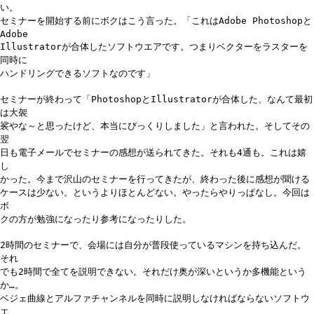
い。
セミナーを開始する前にボクはこう言った。「これはAdobe Photoshopと
Adobe
Illustratorが合体したソフトウエアです。つまりベクターをラスターを
同時に
ハンドリングできるソフトなのです」
セミナーが終わって「PhotoshopとIllustratorが合体した、なんて最初
は大袈
裟やな～と思ったけど、本当にびっくりしました」と言われた。そしてその
翌
日も電子メールでセミナーの感想が送られてきた。それも4通も。これは嬉
し
かった。今まで沢山のセミナーを行ってきたが、終わった後に感想が聞ける
ケースは少ない。というよりほとんどない。やったらやりっぱなし。今回は
ボ
クの方が勉強になったり参考になったりした。
2時間のセミナーで、会場には自分が普段使っているマシンを持ち込んだ。
それ
でも2時間で全てを説明できない。それだけ奥が深いというか多機能という
か…。
ベジェ曲線とアルファチャンネルを同時に説明しなければならないソフトウ
エ