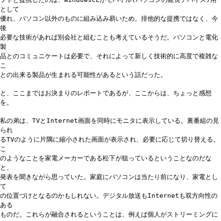
として
優れ、パソコン以外のものに組み込み易いため。排他的な提携ではなく、今
後
必要な技術があれば別会社と組むことも考えているそうだ。パソコンと電化
製
品とのコミュニケートは必要で、それによって新しく技術的に高度で複雑な
こ
との出来る製品が生まれる可能性があるという話だった。
と、ここまではお決まりのレポートであるが、ここからは、ちょっと感想
を。
私の弟は、TVとInternet画面を同時にモニタに表示している。裏番組の見
られ
るTVのように片隅に縮小された画面が表示され、必要に応じて切り替える。
こ
のようなことを家電メーカーである松下が狙っているということなのだな
と、
発表を聞きながら思っていた。家庭にパソコンは当たり前になり、家電とし
て
の位置づけとなるのかもしれない。デジタル放送もInternetも双方向性の
ある
ものだ。これらが融合されるということは、例えば個人がストリーミングに