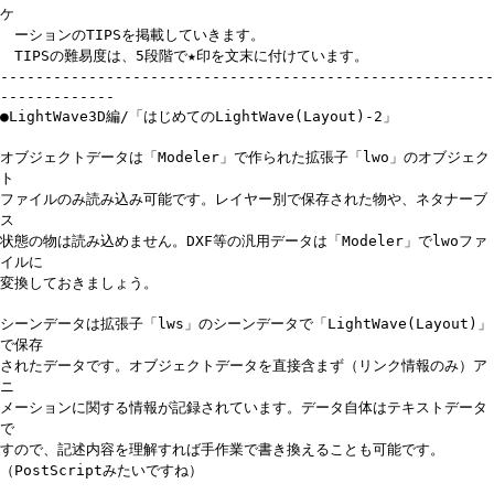
ケ
ーションのTIPSを掲載していきます。
TIPSの難易度は、5段階で★印を文末に付けています。
--------------------------------------------------------
-------------
●LightWave3D編/「はじめてのLightWave(Layout)-2」
オブジェクトデータは「Modeler」で作られた拡張子「lwo」のオブジェク
ト
ファイルのみ読み込み可能です。レイヤー別で保存された物や、ネタナーブ
ス
状態の物は読み込めません。DXF等の汎用データは「Modeler」でlwoファ
イルに
変換しておきましょう。
シーンデータは拡張子「lws」のシーンデータで「LightWave(Layout)」
で保存
されたデータです。オブジェクトデータを直接含まず（リンク情報のみ）ア
ニ
メーションに関する情報が記録されています。データ自体はテキストデータ
で
すので、記述内容を理解すれば手作業で書き換えることも可能です。
（PostScriptみたいですね）