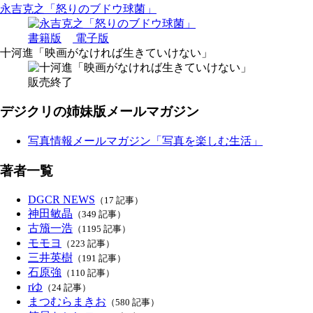
永吉克之「怒りのブドウ球菌」
書籍版
電子版
十河進「映画がなければ生きていけない」
販売終了
デジクリの姉妹版メールマガジン
写真情報メールマガジン「写真を楽しむ生活」
著者一覧
DGCR NEWS
（17 記事）
神田敏晶
（349 記事）
古籏一浩
（1195 記事）
モモヨ
（223 記事）
三井英樹
（191 記事）
石原強
（110 記事）
rゆ
（24 記事）
まつむらまきお
（580 記事）