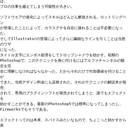
は、
プロの仕事を越えてしまう可能性が大きい。
ソフトウエアの進化によってスキルはどんどん解放される。ロットリングペ
ン
が登場したことによって、カラスグチを自在に操れることは不必要になっ
た。
そしてIllustratorの登場によってさらに繊細なラインを引くことは当然
のワザ
になった。
タイトル文字にエンボス処理をしてドロップシャドウを効かす。初期の
Photoshopで、このテクニックを身に付けるにはアルファチャンネルの観
念を完
全に理解しなければならなかった。だからそれだけで付加価値を付けること
が
できた。当然デザイン料金にも反映された。それがテクニックの解説本が発
売
されて、専用のプラグインソフトが発売されてしまうと、誰でもエフェクト
を
効かすことができる。最新のPhotoshop5では標準になってしまったし、
Fireworksでもそうである。
エフェクトってのは本来、スパイスみたいなもので、ちょこっと効かすから
美