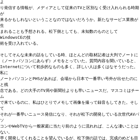
よ
り発信する情報が、メディアとして従来のTVと区別なく受け入れられる時期
が
来るかもしれないということなのではないだろうか。新たなサービス業務が
生
まれることも予想される。松下側としても、未知数のものとして
WindowsCEの技
術を受け入れている。
そしてそんな未来の話をしている時、ほとんどの取材記者は大判でノートに
（ノートパソコンにあらず）メモをとっていた。質問内容を聞いていると、
Internetについて初歩的なものも多く、詳しい人は多くはなそうだった。
私に
ノートパソコンとPHSがあれば、会場から日本で一番早い号外が出せたのに
と残
念である。どの大手のTV局や新聞社よりも早いニュースだ。マスコミはチー
ム
で来ているのに、私はひとりでメモして画像を撮って録音もしてきた。そし
て
それが一番早いニュース発信になり、それが松下の開発している次世代AVパ
ソ
コンやWebTVから一般家庭に当たり前のように流れれば、こんな凄いことは
ない。
早く開発してくれることを望んでいるが、松下側の話では、完成のめども目