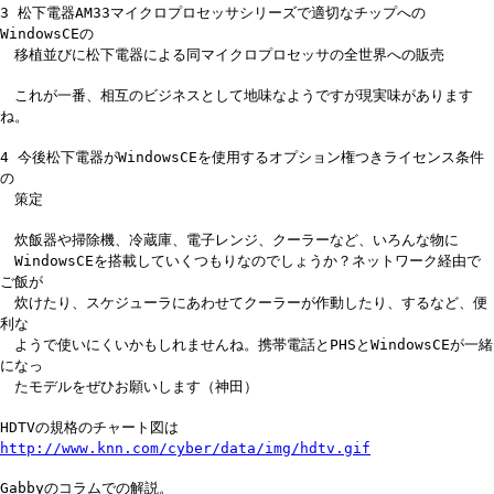
3 松下電器AM33マイクロプロセッサシリーズで適切なチップへの
WindowsCEの
移植並びに松下電器による同マイクロプロセッサの全世界への販売
これが一番、相互のビジネスとして地味なようですが現実味があります
ね。
4 今後松下電器がWindowsCEを使用するオプション権つきライセンス条件
の
策定
炊飯器や掃除機、冷蔵庫、電子レンジ、クーラーなど、いろんな物に
WindowsCEを搭載していくつもりなのでしょうか？ネットワーク経由で
ご飯が
炊けたり、スケジューラにあわせてクーラーが作動したり、するなど、便
利な
ようで使いにくいかもしれませんね。携帯電話とPHSとWindowsCEが一緒
になっ
たモデルをぜひお願いします（神田）
HDTVの規格のチャート図は
http://www.knn.com/cyber/data/img/hdtv.gif
Gabbyのコラムでの解説。