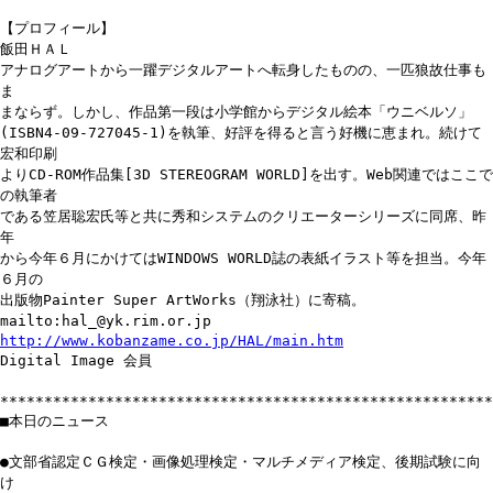
【プロフィール】
飯田ＨＡＬ
アナログアートから一躍デジタルアートへ転身したものの、一匹狼故仕事も
ま
まならず。しかし、作品第一段は小学館からデジタル絵本「ウニベルソ」
(ISBN4-09-727045-1)を執筆、好評を得ると言う好機に恵まれ。続けて
宏和印刷
よりCD-ROM作品集[3D STEREOGRAM WORLD]を出す。Web関連ではここで
の執筆者
である笠居聡宏氏等と共に秀和システムのクリエーターシリーズに同席、昨
年
から今年６月にかけてはWINDOWS WORLD誌の表紙イラスト等を担当。今年
６月の
出版物Painter Super ArtWorks（翔泳社）に寄稿。
mailto:hal_@yk.rim.or.jp
http://www.kobanzame.co.jp/HAL/main.htm
Digital Image 会員
********************************************************
■本日のニュース
●文部省認定ＣＧ検定・画像処理検定・マルチメディア検定、後期試験に向
け