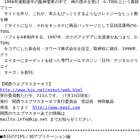
1996年通勤途中の阪神電車の中で、神の啓示を受け、G-TOOLという素材
フリー
サイトを作り、これが、本人もびっくりするようなクレイジーなヒット数
を稼
ぐサイトになり、それをキッカケに商品パッケージとして店頭流通用のG-
TOOL
ソフトを4本制作する。1997年、ボクのアイデアに出資者があつまり、G-
TOOL
をコアにした新会社・タワーズ株式会社を設立。取締役に就任。1998年、
クリ
エイターにターゲットを絞った専門メールマガジン「日刊・デジタルクリ
エイ
ターズ」を創刊。
【関西ウエブマスターオフ】
http://www.kip.net/event/web.html
実行委員数ただ今、713人です。（7月13日現在）
発行 関西ウエブマスターオフ実行委員会 世話役 神田敏晶
発送 まぐまぐ
http://www.mag2.com
関西のウエブマスターあての情報は
mailto:info@kip.net までお知らせください。
********************************************************
■本日のTIPS／3Dアプリケーション編