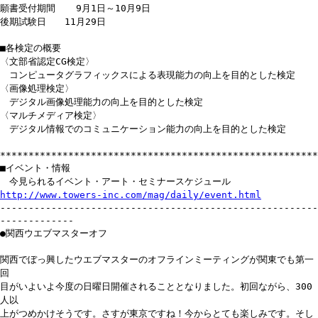
願書受付期間 9月1日～10月9日
後期試験日 11月29日
■各検定の概要
〈文部省認定CG検定〉
コンピュータグラフィックスによる表現能力の向上を目的とした検定
〈画像処理検定〉
デジタル画像処理能力の向上を目的とした検定
〈マルチメディア検定〉
デジタル情報でのコミュニケーション能力の向上を目的とした検定
********************************************************
■イベント・情報
今見られるイベント・アート・セミナースケジュール
http://www.towers-inc.com/mag/daily/event.html
--------------------------------------------------------
-------------
●関西ウエブマスターオフ
関西でぼっ興したウエブマスターのオフラインミーティングが関東でも第一
回
目がいよいよ今度の日曜日開催されることとなりました。初回ながら、300
人以
上がつめかけそうです。さすが東京ですね！今からとても楽しみです。そし