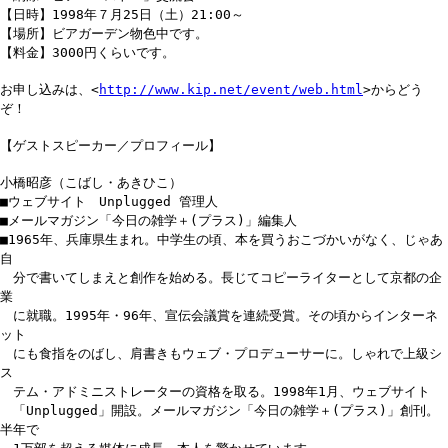
【日時】1998年７月25日（土）21:00～
【場所】ビアガーデン物色中です。
【料金】3000円くらいです。
お申し込みは、<
http://www.kip.net/event/web.html
>からどう
ぞ！
【ゲストスピーカー／プロフィール】
小橋昭彦（こばし・あきひこ）
■ウェブサイト Unplugged 管理人
■メールマガジン「今日の雑学＋(プラス)」編集人
■1965年、兵庫県生まれ。中学生の頃、本を買うおこづかいがなく、じゃあ
自
分で書いてしまえと創作を始める。長じてコピーライターとして京都の企
業
に就職。1995年・96年、宣伝会議賞を連続受賞。その頃からインターネ
ット
にも食指をのばし、肩書きもウェブ・プロデューサーに。しゃれで上級シ
ス
テム・アドミニストレーターの資格を取る。1998年1月、ウェブサイト
「Unplugged」開設。メールマガジン「今日の雑学＋(プラス)」創刊。
半年で