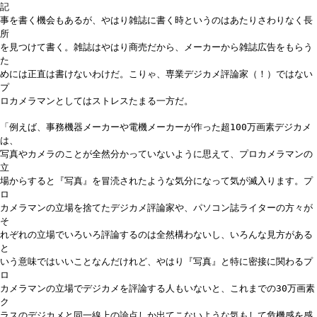
記
事を書く機会もあるが、やはり雑誌に書く時というのはあたりさわりなく長
所
を見つけて書く。雑誌はやはり商売だから、メーカーから雑誌広告をもらう
た
めには正直は書けないわけだ。こりゃ、専業デジカメ評論家（！）ではない
プ
ロカメラマンとしてはストレスたまる一方だ。
「例えば、事務機器メーカーや電機メーカーが作った超100万画素デジカメ
は、
写真やカメラのことが全然分かっていないように思えて、プロカメラマンの
立
場からすると『写真』を冒涜されたような気分になって気が滅入ります。プ
ロ
カメラマンの立場を捨てたデジカメ評論家や、パソコン誌ライターの方々が
そ
れぞれの立場でいろいろ評論するのは全然構わないし、いろんな見方がある
と
いう意味ではいいことなんだけれど、やはり『写真』と特に密接に関わるプ
ロ
カメラマンの立場でデジカメを評論する人もいないと、これまでの30万画素
ク
ラスのデジカメと同一線上の論点しか出てこないような気もして危機感を感