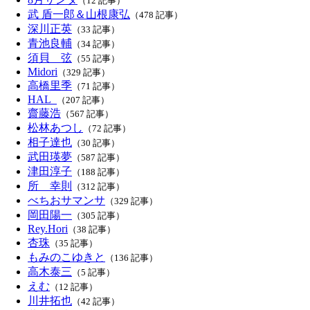
（12 記事）
武 盾一郎＆山根康弘
（478 記事）
深川正英
（33 記事）
青池良輔
（34 記事）
須貝 弦
（55 記事）
Midori
（329 記事）
高橋里季
（71 記事）
HAL_
（207 記事）
齋藤浩
（567 記事）
松林あつし
（72 記事）
相子達也
（30 記事）
武田瑛夢
（587 記事）
津田淳子
（188 記事）
所 幸則
（312 記事）
べちおサマンサ
（329 記事）
岡田陽一
（305 記事）
Rey.Hori
（38 記事）
杏珠
（35 記事）
もみのこゆきと
（136 記事）
高木泰三
（5 記事）
えむ
（12 記事）
川井拓也
（42 記事）