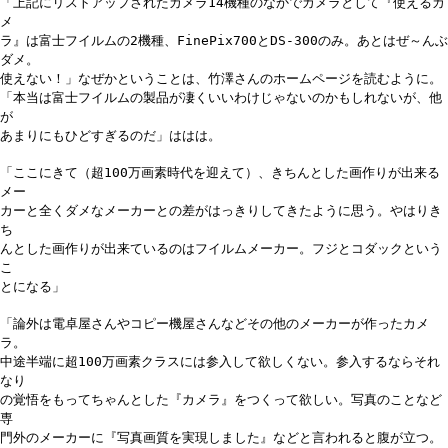
「上記にリストアップされたカメラ14機種のなかでカメラとして『使えるカ
メ
ラ』は富士フイルムの2機種、FinePix700とDS-300のみ。あとはぜ～んぶ
ダメ。
使えない！」なぜかということは、竹澤さんのホームページを読むように。
「本当は富士フイルムの製品が凄くいいわけじゃないのかもしれないが、他
が
あまりにもひどすぎるのだ」ははは。
「ここにきて（超100万画素時代を迎えて）、きちんとした画作りが出来る
メー
カーと全くダメなメーカーとの差がはっきりしてきたように思う。やはりき
ち
んとした画作りが出来ているのはフイルムメーカー。フジとコダックという
こ
とになる」
「論外は電卓屋さんやコピー機屋さんなどその他のメーカーが作ったカメ
ラ。
中途半端に超100万画素クラスには参入して欲しくない。参入するならそれ
なり
の覚悟をもってちゃんとした『カメラ』をつくって欲しい。写真のことなど
専
門外のメーカーに『写真画質を実現しました』などと言われると腹が立つ。