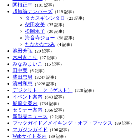
関根正幸
（181 記事）
超短編ナンバーズ
（119 記事）
タカスギシンタロ
（23 記事）
柴田友美
（35 記事）
松岡永子
（20 記事）
海音寺ジョー
（58 記事）
たなかなつみ
（4 記事）
池田芳弘
（20 記事）
木村きこり
（27 記事）
みなみまいこ
（15 記事）
田中実
（6 記事）
柴田忠男
（3247 記事）
濱村和恵
（3228 記事）
デジクリトーク（ゲスト）
（228 記事）
イベント案内
（643 記事）
展覧会案内
（734 記事）
セミナー案内
（366 記事）
新製品ニュース
（2 記事）
ブックガイド／メイキング・オブ・ブックス
（89 記事）
マガジンガイド
（106 記事）
Webサイト案内
（89 記事）