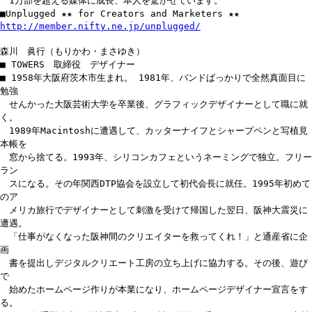
1万部を超える媒体に成長、本人を驚かせています。
■Unplugged ★★ for Creators and Marketers ★★
http://member.nifty.ne.jp/unplugged/
森川 眞行（もりかわ・まさゆき）
■ TOWERS 取締役 デザイナー
■ 1958年大阪府茨木市生まれ。 1981年、バンドばっかりで全然真面目に
勉強
せんかった大阪芸術大学を卒業後、グラフィックデザイナーとして職に就
く。
1989年Macintoshに遭遇して、カッターナイフとシャープペンと写植見
本帳を
窓から捨てる。1993年、シリコンカフェというネーミングで独立。フリー
ラン
スになる。その年関西DTP協会を設立して初代会長に就任。1995年初めて
のア
メリカ旅行でデザイナーとして刺激を受けて帰国した翌日、阪神大震災に
遭遇。
「仕事がなくなった阪神間のクリエイターを救ってくれ！」と通産省に企
画
書を提出しデジタルクリエート工房の立ち上げに協力する。その後、遊び
で
始めたホームページ作りが本業になり、ホームページデザイナー宣言をす
る。