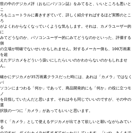
世の中のデジカメ評（おもにパソコン誌）をみてると、いいところも悪いと
こ
ろもニュートラルに書きすぎていて、詳しく紹介すればするほど実際のとこ
ろ
がよくわからなくなっていくような気もします。それは、カメラユーザー的
に
みてどうなのか、パソコンユーザー的にみてどうなのかといった、評価する
側
の立場が明確でないせいかもしれません。対するメーカー側も、100万画素
を超
えたデジカメをどういう扱いにしたらいいのかわからないのかもしれませ
ん。
確かにデジカメが35万画素クラスだった時には、あれは「カメラ」ではなく
パ
ソコンにまつわる「何か」であって、商品開発的にも「何か」の役に立つモ
ノ
を目指していたんだと思います。それは今も同じでいいのですが、その中の
選
択肢の一つに「カメラ」があってもいいと思います。
早く「カメラ」として使えるデジカメが出てきて欲しいと願いながらみてい
る
のですが、ダメなカメラが多すぎてがっかりしています。「いや、あくまで