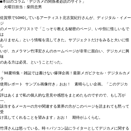
●本日のコラム「デジカメの関係者必読のサイト」
火曜日担当：柴田忠男
佐賀県でSOHOしているアーティスト北古賀紀行さんが、ディジタル・イメー
ジ
のメーリングリストで「こっそり教える秘密のページ、いや別に怪しいもで
は
ありません」という情報を流してきた。サブジェクトだけをみると大いに怪
し
いが、カメラマン竹澤宏さんのホームページが非常に面白い、デジカメに興
味
のある方は必見、ということだった。
「98夏特集・雑誌では書けない爆弾企画！最新メガピクセル・デジタルカメ
ラ
使用レポート サンプル画像付き」おお！ 素晴らしい企画。「このデジカ
メ
評はあくまで私の個人的な意見や感想をまとめたものですので、もし万が
一、
該当するメーカーの方や関連する業界の方がこのページを読まれても黙って
受
け流してくれることを望みます」おお！ 期待がふくらむ。
竹澤さんは怒っている。時々パソコン誌にライターとしてデジカメに関する