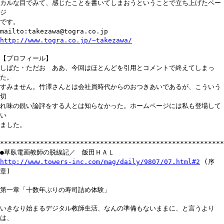
カルな目でみて、感じたことを書いてしまおうということで立ち上げたペー
ジ
です。
mailto:takezawa@togra.co.jp
http://www.togra.co.jp/~takezawa/
【プロフィール】
しばた・ただお ああ、今回はほとんどを引用とコメントで終えてしまっ
た。
すみません。竹澤さんとは会社員時代からのおつきあいであるが、こういう
切
れ味の鋭い論評をする人とは知らなかった。ホームページには私も登場して
い
ました。
********************************************************
●草臥電画教師の脱線記／ 飯田ＨＡＬ
http://www.towers-inc.com/mag/daily/9807/07.html#2
(序
章)
第一章「十数年ぶりの寿司詰め体験」
いきなり始まるデジタル教師生活、なんの準備もないままに、と言うより
は、