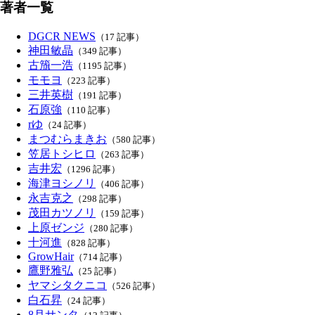
著者一覧
DGCR NEWS
（17 記事）
神田敏晶
（349 記事）
古籏一浩
（1195 記事）
モモヨ
（223 記事）
三井英樹
（191 記事）
石原強
（110 記事）
rゆ
（24 記事）
まつむらまきお
（580 記事）
笠居トシヒロ
（263 記事）
吉井宏
（1296 記事）
海津ヨシノリ
（406 記事）
永吉克之
（298 記事）
茂田カツノリ
（159 記事）
上原ゼンジ
（280 記事）
十河進
（828 記事）
GrowHair
（714 記事）
鷹野雅弘
（25 記事）
ヤマシタクニコ
（526 記事）
白石昇
（24 記事）
8月サンタ