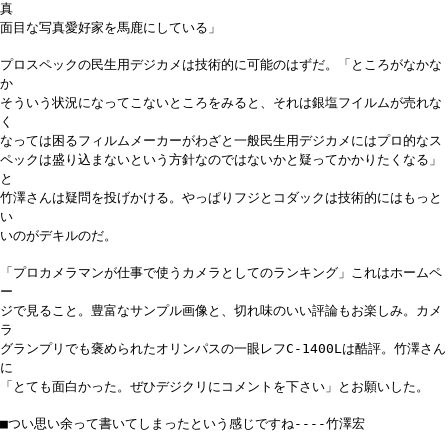
真
面目な写真愛好家を馬鹿にしている」
プロスペックの民生用デジカメは技術的に可能のはずだ。「ところがなかな
か
そういう状況になってこないところをみると、それは銀塩フイルムが売れな
く
なっては困るフィルムメーカーがわざと一般民生用デジカメにはプロ的なス
ペックは盛り込まないという方針なのではないかと疑ってかかりたくなる」
と
竹澤さんは疑問を投げかける。やっぱりフジとコダックは技術的にはもっと
い
いのがデキルのだ。
「プロカメラマンが仕事で使うカメラとしてのランキング」これはホームペ
ー
ジで見ること。豊富なサンプル画像と、切れ味のいい評論もお楽しみ。カメ
ラ
グランプリでも褒められたオリンパスの一眼レフC-1400Lは酷評。竹澤さん
に
「とても面白かった。ぜひデジクリにコメントを下さい」とお願いした。
■つい思い余って書いてしまったという感じですね----竹澤宏