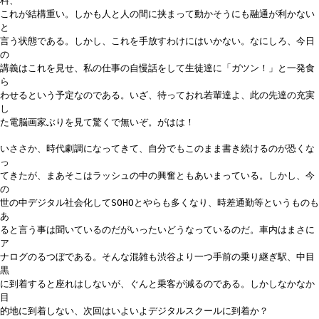
料、
これが結構重い。しかも人と人の間に挟まって動かそうにも融通が利かない
と
言う状態である。しかし、これを手放すわけにはいかない。なにしろ、今日
の
講義はこれを見せ、私の仕事の自慢話をして生徒達に「ガツン！」と一発食
ら
わせるという予定なのである。いざ、待っておれ若輩達よ、此の先達の充実
し
た電脳画家ぶりを見て驚くで無いぞ。がはは！
いささか、時代劇調になってきて、自分でもこのまま書き続けるのが恐くな
っ
てきたが、まあそこはラッシュの中の興奮ともあいまっている。しかし、今
の
世の中デジタル社会化してSOHOとやらも多くなり、時差通勤等というものも
あ
ると言う事は聞いているのだがいったいどうなっているのだ。車内はまさに
ア
ナログのるつぼである。そんな混雑も渋谷より一つ手前の乗り継ぎ駅、中目
黒
に到着すると座れはしないが、ぐんと乗客が減るのである。しかしなかなか
目
的地に到着しない、次回はいよいよデジタルスクールに到着か？