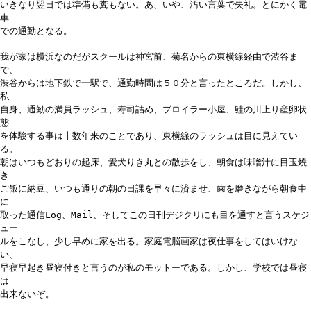
いきなり翌日では準備も糞もない。あ、いや、汚い言葉で失礼。とにかく電
車
での通勤となる。
我が家は横浜なのだがスクールは神宮前、菊名からの東横線経由で渋谷ま
で、
渋谷からは地下鉄で一駅で、通勤時間は５０分と言ったところだ。しかし、
私
自身、通勤の満員ラッシュ、寿司詰め、ブロイラー小屋、鮭の川上り産卵状
態
を体験する事は十数年来のことであり、東横線のラッシュは目に見えてい
る。
朝はいつもどおりの起床、愛犬りき丸との散歩をし、朝食は味噌汁に目玉焼
き
ご飯に納豆、いつも通りの朝の日課を早々に済ませ、歯を磨きながら朝食中
に
取った通信Log、Mail、そしてこの日刊デジクリにも目を通すと言うスケジ
ュー
ルをこなし、少し早めに家を出る。家庭電脳画家は夜仕事をしてはいけな
い、
早寝早起き昼寝付きと言うのが私のモットーである。しかし、学校では昼寝
は
出来ないぞ。