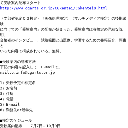
て受験案内配布スタート
http://www.cgarts.or.jp/CGkentei/CGkentei0.html
〈文部省認定ＣＧ検定〉〈画像処理検定〉〈マルチメディア検定〉の後期試
験
に向けての「受験案内」の配布が始まった。受験案内は各検定の詳細な説
明、
合格者のインタビュー、試験範囲と出題例、学習するための書籍紹介、願書
と
いった内容で構成されている。無料。
■受験案内の請求方法
下記の内容を記入して、E-mailで。
mailto:info@cgarts.or.jp
1）受験予定の検定名
2）お名前
3）住所
4）電話
5）E-mail
6）勤務先or通学先
■検定スケジュール
受験案内配布 7月7日～10月9日