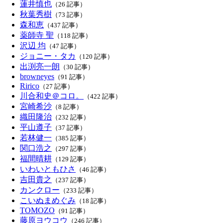
蓮井慎也
（26 記事）
秋葉秀樹
（73 記事）
森和恵
（437 記事）
薬師寺 聖
（118 記事）
沢辺 均
（47 記事）
ジョニー・タカ
（120 記事）
出渕亮一朗
（30 記事）
browneyes
（91 記事）
Ririco
（27 記事）
川合和史＠コロ。
（422 記事）
宮崎希沙
（8 記事）
織田隆治
（232 記事）
平山遵子
（37 記事）
若林健一
（385 記事）
関口浩之
（297 記事）
福間晴耕
（129 記事）
いわいともひさ
（46 記事）
吉田貴之
（237 記事）
カンクロー
（233 記事）
こいぬまめぐみ
（18 記事）
TOMOZO
（91 記事）
藤原ヨウコウ
（246 記事）