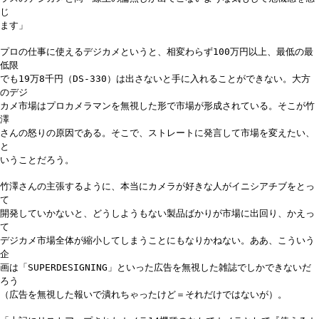
じ
ます」
プロの仕事に使えるデジカメというと、相変わらず100万円以上、最低の最
低限
でも19万8千円（DS-330）は出さないと手に入れることができない。大方
のデジ
カメ市場はプロカメラマンを無視した形で市場が形成されている。そこが竹
澤
さんの怒りの原因である。そこで、ストレートに発言して市場を変えたい、
と
いうことだろう。
竹澤さんの主張するように、本当にカメラが好きな人がイニシアチブをとっ
て
開発していかないと、どうしようもない製品ばかりが市場に出回り、かえっ
て
デジカメ市場全体が縮小してしまうことにもなりかねない。ああ、こういう
企
画は「SUPERDESIGNING」といった広告を無視した雑誌でしかできないだ
ろう
（広告を無視した報いで潰れちゃったけど＝それだけではないが）。