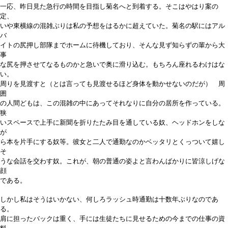
一応、昨日見た急行の時間を目指し菊名へと到着する。そこはやはり案の
定、
いや東横線の混雑ぶりは私の予想をはるかに超えていた。菊名の駅にはアル
バ
イトの尻押し部隊までホームに待機しており、そんな見ず知らずの輩から大
事
な尻を押させてなるものかと急いで奥に滑り込む。もちろん座れるわけはな
い。
周りを見渡すと（とは言っても見渡せるほど身体を動かせないのだが） 周
囲
の人間どもは、この混雑の中にあってそれなりに自分の居所を作っている。
狭
いスペースで上手に新聞を折りたたみ目を通している奴、ヘッドホンをしな
が
ら本を片手にする奴等。彼女と二人で通勤なのかベッタリとくっついて嬉し
そ
うな会話を交わす奴。これが、朝の普通の姿よと言わんばかりに皆涼しげな
顔
である。
しかし私はそうはいかない、何しろラッシュ時通勤は十数年ぶりなのであ
る。
肩に担ったバックは重く、手には生徒たちに見せるための今までの仕事の資