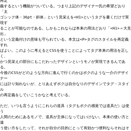
再定
義するという機能がついている。つまり上記のデザイナー氏の希望どおり
「太
ゴシック体・36pt・斜体」という見栄えを<H1>というタグを書くだけで実
現す
ることが可能なのである。しかもこれならば本来の用法どおり「<H1>＝大見
出」
という定義付けの意味も守られている。本文は<P>タグのスタイルを再定義
すれ
ばよい。このように考えるとCSSを使うことによってタグ本来の用法を正し
く、
かつ見栄えの部分にもこだわったデザインというモノが実現できるんであ
る。
今後のCSSがどのような方向に進んで行くのかはボクのような一介のデザイ
ナー
には計り知れないが、とりあえずボクは自分なりのデザインでタグ・スタイ
ル
の再定義をしていこうかなと考えている。
ただ、いつも言うようにこれらの道具（タグもボクの感覚では道具だ）は使
う
人間のためにあるモノで、道具が主体になってはいけない。本来の使い方と
違
う使い方をしたって、それが自分の目的にとって有効かつ便利ならそれはそ