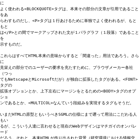
に
よく使われる<BLOCKQUOTE>タグは、本来その部分の文章が引用であること
をあ
らわすものだし、<P>タグは１行あけるために単独でよく使われるが、もと
もと
は</P>との間でマークアップされた文が１パラグラフ（１段落）であること
を
示すものだ。
これらはすべてHTML本来の意味からすると「間違った」用法であろう。さら
に
見栄えの部分でのユーザーの要求を充たすために、ブラウザメーカー各社
（つっ
てもNetscapeとMicrosoftだが）が独自に拡張したタグがある。<FONT>
タグの
拡張オプションとか、上下左右にマージンをとるための<BODY>タグのオプ
ショ
ンであるとか、<MULTICOL>なんていう段組みを実現するタグもそうだ。
いまだHTMLの原型ともいうべきSGMLの仕様にまで遡って用法にこだわる人
もい
るが、こういう人達に言わせると現在のWebデザインはマチガイのオンパレ
ード
だろう。それと、本来HTMLが作り出された背景（研究環境における情報交