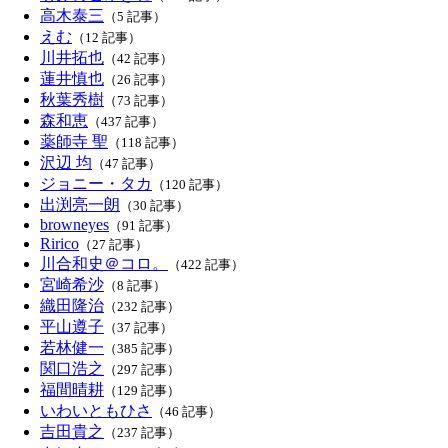
高木泰三
（5 記事）
えむ
（12 記事）
川井拓也
（42 記事）
蓮井慎也
（26 記事）
秋葉秀樹
（73 記事）
森和恵
（437 記事）
薬師寺 聖
（118 記事）
沢辺 均
（47 記事）
ジョニー・タカ
（120 記事）
出渕亮一朗
（30 記事）
browneyes
（91 記事）
Ririco
（27 記事）
川合和史＠コロ。
（422 記事）
宮崎希沙
（8 記事）
織田隆治
（232 記事）
平山遵子
（37 記事）
若林健一
（385 記事）
関口浩之
（297 記事）
福間晴耕
（129 記事）
いわいともひさ
（46 記事）
吉田貴之
（237 記事）