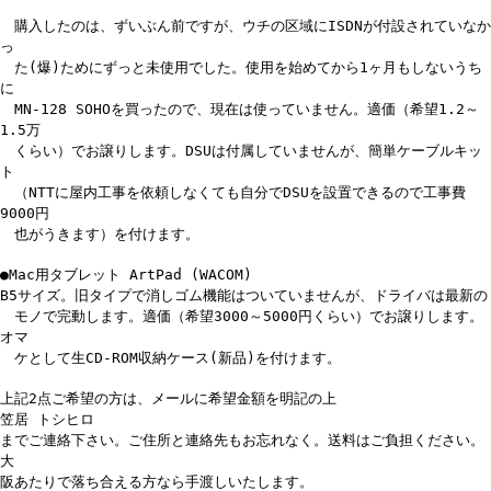
購入したのは、ずいぶん前ですが、ウチの区域にISDNが付設されていなか
っ
た(爆)ためにずっと未使用でした。使用を始めてから1ヶ月もしないうち
に
MN-128 SOHOを買ったので、現在は使っていません。適価（希望1.2～
1.5万
くらい）でお譲りします。DSUは付属していませんが、簡単ケーブルキッ
ト
（NTTに屋内工事を依頼しなくても自分でDSUを設置できるので工事費
9000円
也がうきます）を付けます。
●Mac用タブレット ArtPad (WACOM)
B5サイズ。旧タイプで消しゴム機能はついていませんが、ドライバは最新の
モノで完動します。適価（希望3000～5000円くらい）でお譲りします。
オマ
ケとして生CD-ROM収納ケース(新品)を付けます。
上記2点ご希望の方は、メールに希望金額を明記の上
笠居 トシヒロ
までご連絡下さい。ご住所と連絡先もお忘れなく。送料はご負担ください。
大
阪あたりで落ち合える方なら手渡しいたします。