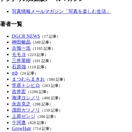
写真情報メールマガジン「写真を楽しむ生活」
著者一覧
DGCR NEWS
（17 記事）
神田敏晶
（349 記事）
古籏一浩
（1195 記事）
モモヨ
（223 記事）
三井英樹
（191 記事）
石原強
（110 記事）
rゆ
（24 記事）
まつむらまきお
（580 記事）
笠居トシヒロ
（263 記事）
吉井宏
（1296 記事）
海津ヨシノリ
（406 記事）
永吉克之
（298 記事）
茂田カツノリ
（159 記事）
上原ゼンジ
（280 記事）
十河進
（828 記事）
GrowHair
（714 記事）