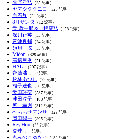
鷹野雅弘
（25 記事）
ヤマシタクニコ
（526 記事）
白石昇
（24 記事）
8月サンタ
（12 記事）
武 盾一郎＆山根康弘
（478 記事）
深川正英
（33 記事）
青池良輔
（34 記事）
須貝 弦
（55 記事）
Midori
（329 記事）
高橋里季
（71 記事）
HAL_
（207 記事）
齋藤浩
（567 記事）
松林あつし
（72 記事）
相子達也
（30 記事）
武田瑛夢
（587 記事）
津田淳子
（188 記事）
所 幸則
（312 記事）
べちおサマンサ
（329 記事）
岡田陽一
（305 記事）
Rey.Hori
（38 記事）
杏珠
（35 記事）
もみのこゆきと
（136 記事）