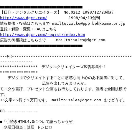
■■■■■■■■■■■■■■■■■■■■■■■■■■■■■■■■■■■
【日刊・デジタルクリエイターズ】 No.0212 1998/12/23発行
http://www.dgcr.com/
1998/04/13創刊
情報提供・投稿はこちらまで mailto:zacke@ppp.bekkoame.or.jp
登録・解除・変更・FAQはこちら
http://www.dgcr.com/regist/index.htm
広告の御相談はこちらまで mailto:sales@dgcr.com
■■■■■■■■■■■■■■■■■■■■■■■■■■■■■■■■■■■
---PR---------------------------------------------------
--------------
**************** デジタルクリエイターズ広告募集中！
****************
デジタルでクリエイトすることに敏感な向上心のある読者に対して、
広告を出してみませんか。
モニタや書評、プレゼント企画もお待ちしております。読者は全国規模で
す。
35文字×５行で２万円です。 mailto:sales@dgcr.com までどうぞ。
------------------------------------------------------
PR--------------
●「引続きHTML4.0について語っちゃうぞ」
水曜日担当：笠居 トシヒロ