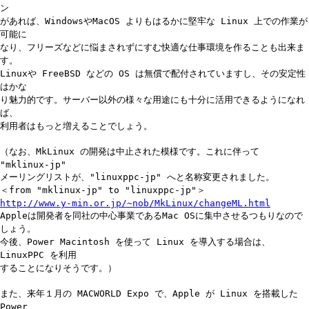
ン
があれば、WindowsやMacOS よりもはるかに堅牢な Linux 上での作業が
可能に
なり、フリーズなどに悩まされずにすむ快適な仕事環境を作ることも出来ま
す。
Linuxや FreeBSD などの OS は無償で配付されていますし、その安定性
はかな
り魅力的です。サーバー以外の様々な用途にも十分に活用できるようになれ
ば、
利用者はもっと増えることでしょう。
（なお、MkLinux の開発は中止された模様です。これに伴って
"mklinux-jp"
メーリングリストが、"linuxppc-jp" へと名称変更されました。
＜from "mklinux-jp" to "linuxppc-jp"＞
http://www.y-min.or.jp/~nob/MkLinux/changeML.html
Appleは開発者を同社の中心事業であるMac OSに集中させるつもりなので
しょう。
今後、Power Macintosh を使って Linux を導入する場合は、
LinuxPPC を利用
することになりそうです。）
また、来年１月の MACWORLD Expo で、Apple が Linux を搭載した
Power