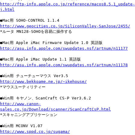
http://ftp-info.apple.co.jp/reference/macos8.5.1_update-
j.html
●Mac用 SOHO-CONTROL 1.1.4
http://www.geocities.co.jp/SiliconValley-SanJose/2455/
*ルータ MN128-SOHOを容易に操作する
●Mac用 Apple iMac Firmware Update 1.0 英語版
http://asu.info.apple.com/swupdates.nsf/artnum/n11177
●Mac用 Apple iMac Update 1.1 英語版
http://asu.info.apple.com/swupdates.nsf/artnum/n11178
●Win用 チューチューマウス Ver3.5
http://www.bekkoame.ne.jp/~ikehouse/
*マウスユーティリティー
●Win用 キヤノン、ScanCraft CS-P Ver3.6.2
http://www.canon-
sales.co.jp/Download/scanner/ScanCraftCsP.html
*スキャニングアプリケーション
●Win用 MCONV V1.07
http://www.sppd.co.jp/sugama/