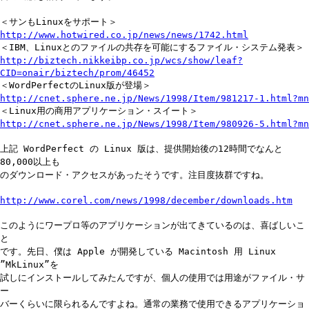
＜サンもLinuxをサポート＞
http://www.hotwired.co.jp/news/news/1742.html
＜IBM、Linuxとのファイルの共存を可能にするファイル・システム発表＞
http://biztech.nikkeibp.co.jp/wcs/show/leaf?
CID=onair/biztech/prom/46452
＜WordPerfectのLinux版が登場＞
http://cnet.sphere.ne.jp/News/1998/Item/981217-1.html?mn
＜Linux用の商用アプリケーション・スイート＞
http://cnet.sphere.ne.jp/News/1998/Item/980926-5.html?mn
上記 WordPerfect の Linux 版は、提供開始後の12時間でなんと
80,000以上も
のダウンロード・アクセスがあったそうです。注目度抜群ですね。
http://www.corel.com/news/1998/december/downloads.htm
このようにワープロ等のアプリケーションが出てきているのは、喜ばしいこ
と
です。先日、僕は Apple が開発している Macintosh 用 Linux
”MkLinux”を
試しにインストールしてみたんですが、個人の使用では用途がファイル・サ
ー
バーくらいに限られるんですよね。通常の業務で使用できるアプリケーショ