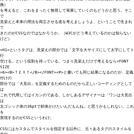
換）
を考えると、これをまったく無視して発展していくのもどうかと思う。そこ
で
見栄えと本来の用法を両立させる道を考えましょうよ、ということで生まれ
て
きたのがCSSなのではなかろうか。（W3Cがどう考えているのかは知らない
けど）
<H1>というタグは、見栄えの部分では「文字を大サイズにして太字にして１
行
空ける」という役割を持っている。つまり見栄えだけで考えるなら<FONT
SIZE
=6><B>ＴＥＸＴ</B></FONT><P>と書いても同じ結果になるのだが、定義
付けの
部分では「大見出」を定義するためのものだから正しいコーディングとして
は
これで代用してはイカンのである。しかしあるデザイナーは「ワシは大見出
は
太ゴシック体の36ptで斜体かけたいんだもんね」と思うかもしれない。これ
を
実現するのがCSSというわけ。
CSSにはカスタムでスタイルを指定する以外に、元々あるタグのスタイルを