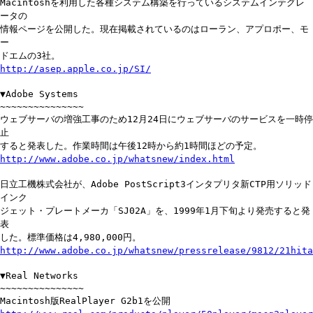
Macintoshを利用した各種システム構築を行っているシステムインテグレ
ータの
情報ページを公開した。現在掲載されているのはローラン、アプロポー、モ
ー
ドエムの3社。
http://asep.apple.co.jp/SI/
▼Adobe Systems
~~~~~~~~~~~~~~~
ウェブサーバの増強工事のため12月24日にウェブサーバのサービスを一時停
止
すると発表した。作業時間は午後12時から約1時間ほどの予定。
http://www.adobe.co.jp/whatsnew/index.html
日立工機株式会社が、Adobe PostScript3インタプリタ新CTP用ソリッド
インク
ジェット・プレートメーカ「SJ02A」を、1999年1月下旬より発売すると発
表
した。標準価格は4,980,000円。
http://www.adobe.co.jp/whatsnew/pressrelease/9812/21hita
▼Real Networks
~~~~~~~~~~~~~~~
Macintosh版RealPlayer G2b1を公開