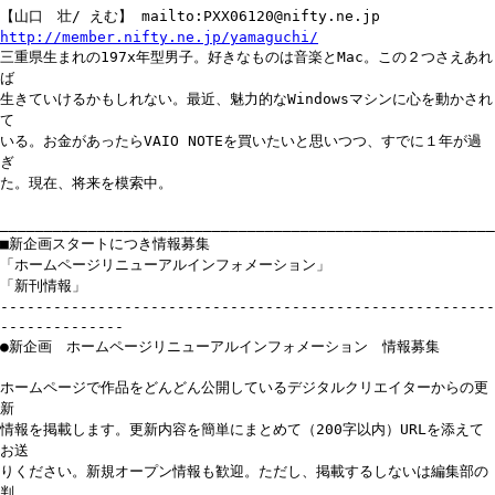
【山口 壮/ えむ】 mailto:PXX06120@nifty.ne.jp
http://member.nifty.ne.jp/yamaguchi/
三重県生まれの197x年型男子。好きなものは音楽とMac。この２つさえあれ
ば
生きていけるかもしれない。最近、魅力的なWindowsマシンに心を動かされ
て
いる。お金があったらVAIO NOTEを買いたいと思いつつ、すでに１年が過
ぎ
た。現在、将来を模索中。
________________________________________________________
■新企画スタートにつき情報募集
「ホームページリニューアルインフォメーション」
「新刊情報」
--------------------------------------------------------
--------------
●新企画 ホームページリニューアルインフォメーション 情報募集
ホームページで作品をどんどん公開しているデジタルクリエイターからの更
新
情報を掲載します。更新内容を簡単にまとめて（200字以内）URLを添えて
お送
りください。新規オープン情報も歓迎。ただし、掲載するしないは編集部の
判