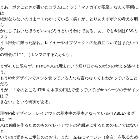
まあ、ボクごときが書いたコラムによって「マチガイが氾濫」なんて事態に
は
絶対ならないのはよーくわかっている（笑）が、とりあえずボクの考えを明
ら
かにしておいたほうがいいだろうというわけである。あ、でも今回はCSSの
スタ
イル部分に限った話ね。レイヤーやオブジェクトの配置についてはまたいつ
か
の機会に(^^;（ホンマにするんかい）。
まず4.0に限らず、HTML本来の用法という切り口からのボクの考えを述べよ
う。
もうWebデザインでメシを食っている人なら言わなくてもわかっていること
だろ
うが、「今のところHTMLを本来の用法で使っていてはWebページのデザイン
はで
きない」という現実がある。
現在Webデザイン・レイアウトの基本中の基本となっている<TABLE>タグ
は、本
来は表組を作るためのものでレイアウトの枠組みにするためのモノではない
と
いうのは皆さんご承知のとおり。また、左右にマージン（余白）を取るため