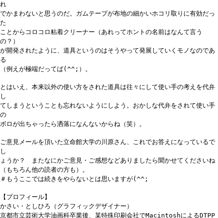
れ
でかまわないと思うのだ。ガムテープが布地の細かいホコリ取りに有効だっ
た
ことからコロコロ粘着クリーナー（あれってホントの名前はなんて言う
の？）
が開発されたように、道具というのはそうやって発展していくモノなのであ
る
（例えが極端だってば(^^;）。
とはいえ、本来以外の使い方をされた道具は往々にして使い手の考えを代弁
し
てしまうということも忘れないようにしよう。おかしな代弁をされて使い手
の
ボロが出ちゃったら洒落になんないからね（笑）。
ご意見メールを頂いた立命館大学の川原さん、これでお答えになっているで
し
ょうか？ またなにかご意見・ご感想などありましたら聞かせてくださいね
（もちろん他の読者の方も）。
＃もうここでは続きをやらないとは思いますが(^^;
【プロフィール】
かさい・としひろ（グラフィックデザイナー）
京都市立芸術大学油画科卒業後、某特殊印刷会社でMacintoshによるDTPP