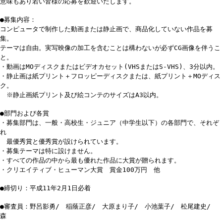
意味もあり若い皆様の応募を歓迎いたします。
●募集内容：
コンピュータで制作した動画または静止画で、商品化していない作品を募
集。
テーマは自由。実写映像の加工を含むことは構わないが必ずCG画像を伴うこ
と。
・動画はMOディスクまたはビデオカセット(VHSまたはS-VHS)、3分以内。
・静止画は紙プリント＋フロッピーディスクまたは、紙プリント＋MOディス
ク。
※静止画紙プリント及び絵コンテのサイズはA3以内。
●部門および各賞
・募集部門は、一般・高校生・ジュニア（中学生以下）の各部門で、それぞ
れ
最優秀賞と優秀賞が設けられています。
・募集テーマは特に設けません。
・すべての作品の中から最も優れた作品に大賞が贈られます。
・クリエイティブ・ヒューマン大賞 賞金100万円 他
●締切り：平成11年2月1日必着
●審査員：野呂影勇/ 稲蔭正彦/ 大原まり子/ 小池葉子/ 松尾建史/
森