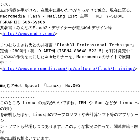
システ
ムの構築を手がける。在職中に書いた本がきっかけで独立、現在に至る。
Macromedia Flash - Mailing List 主宰 NIFTY-SERVE
FGRAPHIC Sub-SysOp
共著書：みんなのFlash2・デザイナーが遊ぶWebデザイン等
<
http://www.mad-c.com/
>
まつむらまきお氏との共著書「Flash3J Professional Technique」
定価：2800円＋税 D-ART刊（ISBN4-88648-523-5）が好評発売中！
この本の作例を元にしたWebセミナーを、Macromediaのサイトで展開
中！！
<
http://www.macromedia.com/jp/software/flash/training/
>
________________________________________________________
■えむのHot Space! 「Linux」 No.005
--------------------------------------------------------
--------------
このところ Linux の元気がいいですね。IBM や Sun などが Linux へ
の対応
を表明したほか、Linux用のワープロソフトや表計算ソフト等のアプリケー
ショ
ン・ソフトも登場しつつあります。このような状況に伴って、関連書籍・解
説
書の出版も相次いでいます。