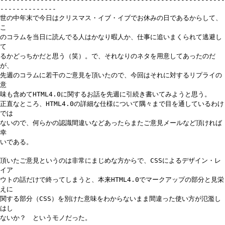
--------------
世の中年末で今日はクリスマス・イブ・イブでお休みの日であるからして、
こ
のコラムを当日に読んでる人はかなり暇人か、仕事に追いまくられて逃避し
て
るかどっちかだと思う（笑）。で、それなりのネタを用意してあったのだ
が、
先週のコラムに若干のご意見を頂いたので、今回はそれに対するリプライの
意
味も含めてHTML4.0に関するお話を先週に引続き書いてみようと思う。
正直なところ、HTML4.0の詳細な仕様について隅々まで目を通しているわけ
では
ないので、何らかの認識間違いなどあったらまたご意見メールなど頂ければ
幸
いである。
頂いたご意見というのは非常にまじめな方からで、CSSによるデザイン・レ
イア
ウトの話だけで終ってしまうと、本来HTML4.0でマークアップの部分と見栄
えに
関する部分（CSS）を別けた意味をわからないまま間違った使い方が氾濫し
はし
ないか？ というモノだった。