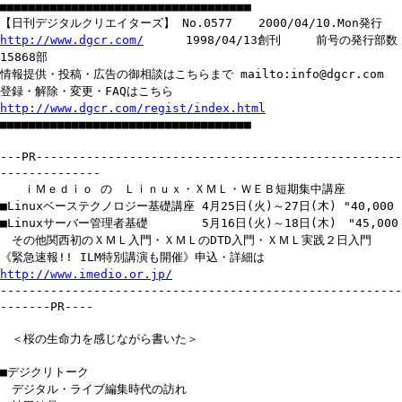
■■■■■■■■■■■■■■■■■■■■■■■■■■■■■■■■■■■
【日刊デジタルクリエイターズ】 No.0577 2000/04/10.Mon発行
http://www.dgcr.com/
1998/04/13創刊 前号の発行部数
15868部
情報提供・投稿・広告の御相談はこちらまで mailto:info@dgcr.com
登録・解除・変更・FAQはこちら
http://www.dgcr.com/regist/index.html
■■■■■■■■■■■■■■■■■■■■■■■■■■■■■■■■■■■
---PR---------------------------------------------------
--------------
ｉＭｅｄｉｏ の Ｌｉｎｕｘ・ＸＭＬ・ＷＥＢ短期集中講座
■Linuxベーステクノロジー基礎講座 4月25日(火)～27日(木) "40,000
■Linuxサーバー管理者基礎 5月16日(火)～18日(木) "45,000
その他関西初のＸＭＬ入門・ＸＭＬのDTD入門・ＸＭＬ実践２日入門
《緊急速報!! ILM特別講演も開催》申込・詳細は
http://www.imedio.or.jp/
--------------------------------------------------------
-------PR----
＜桜の生命力を感じながら書いた＞
■デジクリトーク
デジタル・ライブ編集時代の訪れ