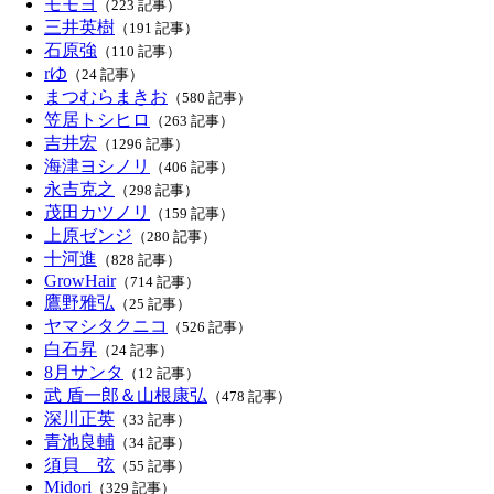
モモヨ
（223 記事）
三井英樹
（191 記事）
石原強
（110 記事）
rゆ
（24 記事）
まつむらまきお
（580 記事）
笠居トシヒロ
（263 記事）
吉井宏
（1296 記事）
海津ヨシノリ
（406 記事）
永吉克之
（298 記事）
茂田カツノリ
（159 記事）
上原ゼンジ
（280 記事）
十河進
（828 記事）
GrowHair
（714 記事）
鷹野雅弘
（25 記事）
ヤマシタクニコ
（526 記事）
白石昇
（24 記事）
8月サンタ
（12 記事）
武 盾一郎＆山根康弘
（478 記事）
深川正英
（33 記事）
青池良輔
（34 記事）
須貝 弦
（55 記事）
Midori
（329 記事）