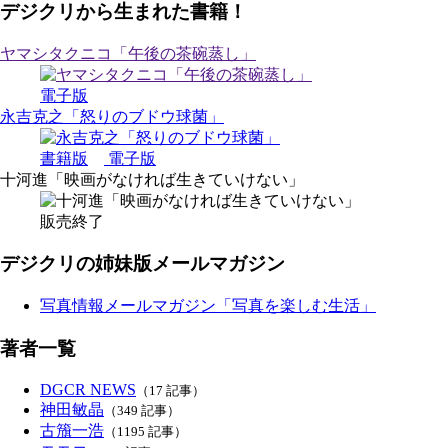
デジクリから生まれた書籍！
ヤマシタクニコ「午後の茶碗蒸し」
電子版
永吉克之「怒りのブドウ球菌」
書籍版
電子版
十河進「映画がなければ生きていけない」
販売終了
デジクリの姉妹版メールマガジン
写真情報メールマガジン「写真を楽しむ生活」
著者一覧
DGCR NEWS
（17 記事）
神田敏晶
（349 記事）
古籏一浩
（1195 記事）