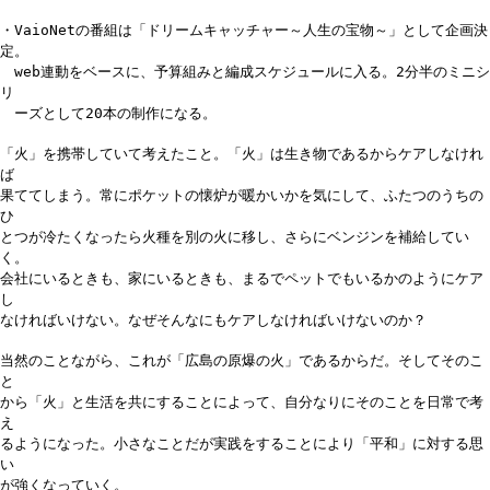
・VaioNetの番組は「ドリームキャッチャー～人生の宝物～」として企画決
定。
web連動をベースに、予算組みと編成スケジュールに入る。2分半のミニシ
リ
ーズとして20本の制作になる。
「火」を携帯していて考えたこと。「火」は生き物であるからケアしなけれ
ば
果ててしまう。常にポケットの懐炉が暖かいかを気にして、ふたつのうちの
ひ
とつが冷たくなったら火種を別の火に移し、さらにベンジンを補給してい
く。
会社にいるときも、家にいるときも、まるでペットでもいるかのようにケア
し
なければいけない。なぜそんなにもケアしなければいけないのか？
当然のことながら、これが「広島の原爆の火」であるからだ。そしてそのこ
と
から「火」と生活を共にすることによって、自分なりにそのことを日常で考
え
るようになった。小さなことだが実践をすることにより「平和」に対する思
い
が強くなっていく。