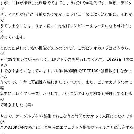
すが、これが撮影した現場でできてしまうだけで画期的です。当然、デジタ
ル
メディアだから当たり前なのですが、コンピュータに取り込む前に、それが
で
きてしまうことは、うまく使いこなせばコンピュータも不要になる可能性さ
え
持っています。
まだまだ試していない機能があるのですが、このビデオカメラはどうやら、
ジ
ャバOSで動いているらしく、IPアドレスを発行してくれて、10BASE-Tでコ
ネク
トできるようになっています。著作権の関係でIEEE1394は搭載されなかっ
たよ
うですが、非常に可能性を感じさせてくれます。また、ビデオカメラなのに
編
集中に、時々フリーズしたりして、パソコンのような機能も発揮してくれる
の
で驚きました（笑）
今まで、ディゾルブをDV編集でおこなうと時間がかかって大変だったのです
が、
このDISKCAMであれば、再生時にエフェクトを撮影ファイルごとに設定する
こ