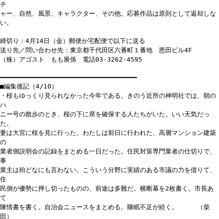
チ
ャー、自然、風景、キャラクター、その他。応募作品は原則として返却しな
い。
締切り：4月14日（金）郵便か宅配便で以下に送る
送り先／問い合わせ先：東京都千代田区六番町１番地 恩田ビル4F
（株）アゴスト もも展係 電話03-3262-4595
━━━━━━━━━━━━━━━━━━━━━━━━━━━━━━━━━━━
■編集後記（4/10）
・桜もゆっくり見られなかった今年である。きのう近所の神明社では、朝の
ハ
ニー号の散歩のとき、桜の下に席を確保する人たちがいた。いい天気だっ
た。
妻は大宮に桜を見に行った。わたしは前日に行われた、高層マンション建築
の
業者側説明会の記録をまとめる一日だった。住民対策専門業者の仕切りで、
事
業主は殆どなにも言わない。こういう分野に実績のある市議の力を借りて、
住
民側が優勢に押し切ったものの、前途は多難だ。横断幕を2枚書く。市長あ
て
陳情書を書く。自治会ニュースをまとめる。睡眠不足が続く。 （柴
田）