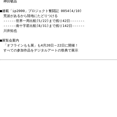
神田敏晶
■連載「ip2000」プロジェクト奮闘記 0054(4/10)
荒波があるから陸地にたどりつける
------世界一周出航(5/22)まで残り42日-------
------南十字星出航(8/31)まで残り142日------
川井拓也
■展覧会案内
「オフラインもも展」も4月20日～22日に開催！
すべての参加作品をデジタルアートの祭典で展示