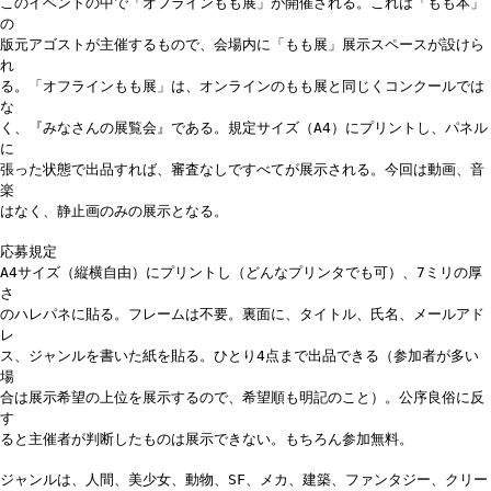
このイベントの中で「オフラインもも展」が開催される。これは「もも本」
の
版元アゴストが主催するもので、会場内に「もも展」展示スペースが設けら
れ
る。「オフラインもも展」は、オンラインのもも展と同じくコンクールでは
な
く、『みなさんの展覧会』である。規定サイズ（A4）にプリントし、パネル
に
張った状態で出品すれば、審査なしですべてが展示される。今回は動画、音
楽
はなく、静止画のみの展示となる。
応募規定
A4サイズ（縦横自由）にプリントし（どんなプリンタでも可）、7ミリの厚
さ
のハレパネに貼る。フレームは不要。裏面に、タイトル、氏名、メールアド
レ
ス、ジャンルを書いた紙を貼る。ひとり4点まで出品できる（参加者が多い
場
合は展示希望の上位を展示するので、希望順も明記のこと）。公序良俗に反
す
ると主催者が判断したものは展示できない。もちろん参加無料。
ジャンルは、人間、美少女、動物、SF、メカ、建築、ファンタジー、クリー