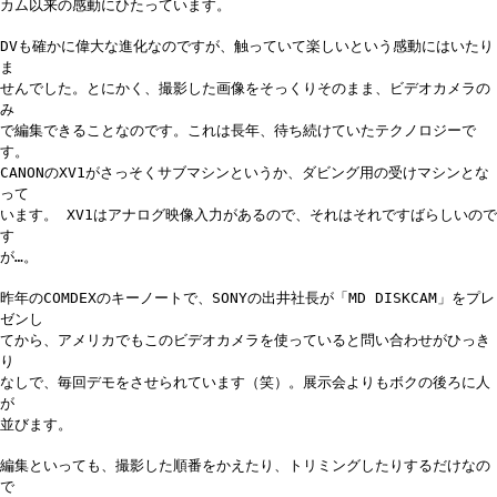
カム以来の感動にひたっています。
DVも確かに偉大な進化なのですが、触っていて楽しいという感動にはいたり
ま
せんでした。とにかく、撮影した画像をそっくりそのまま、ビデオカメラの
み
で編集できることなのです。これは長年、待ち続けていたテクノロジーで
す。
CANONのXV1がさっそくサブマシンというか、ダビング用の受けマシンとな
って
います。 XV1はアナログ映像入力があるので、それはそれですばらしいので
す
が…。
昨年のCOMDEXのキーノートで、SONYの出井社長が「MD DISKCAM」をプレ
ゼンし
てから、アメリカでもこのビデオカメラを使っていると問い合わせがひっき
り
なしで、毎回デモをさせられています（笑）。展示会よりもボクの後ろに人
が
並びます。
編集といっても、撮影した順番をかえたり、トリミングしたりするだけなの
で