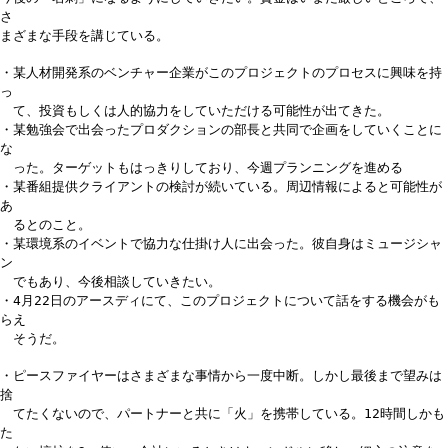
さ
まざまな手段を講じている。
・某人材開発系のベンチャー企業がこのプロジェクトのプロセスに興味を持
っ
て、投資もしくは人的協力をしていただける可能性が出てきた。
・某勉強会で出会ったプロダクションの部長と共同で企画をしていくことに
な
った。ターゲットもはっきりしており、今週プランニングを進める
・某番組提供クライアントの検討が続いている。周辺情報によると可能性が
あ
るとのこと。
・某環境系のイベントで協力な仕掛け人に出会った。彼自身はミュージシャ
ン
でもあり、今後相談していきたい。
・4月22日のアースディにて、このプロジェクトについて話をする機会がも
らえ
そうだ。
・ピースファイヤーはさまざまな事情から一度中断。しかし最後まで望みは
捨
てたくないので、パートナーと共に「火」を携帯している。12時間しかも
た