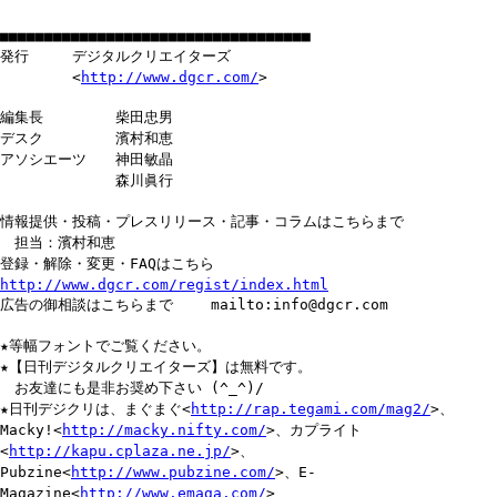
■■■■■■■■■■■■■■■■■■■■■■■■■■■■■■■■■■■
発行 デジタルクリエイターズ
<
http://www.dgcr.com/
>
編集長 柴田忠男
デスク 濱村和恵
アソシエーツ 神田敏晶
森川眞行
情報提供・投稿・プレスリリース・記事・コラムはこちらまで
担当：濱村和恵
登録・解除・変更・FAQはこちら
http://www.dgcr.com/regist/index.html
広告の御相談はこちらまで mailto:info@dgcr.com
★等幅フォントでご覧ください。
★【日刊デジタルクリエイターズ】は無料です。
お友達にも是非お奨め下さい (^_^)/
★日刊デジクリは、まぐまぐ<
http://rap.tegami.com/mag2/
>、
Macky!<
http://macky.nifty.com/
>、カプライト
<
http://kapu.cplaza.ne.jp/
>、
Pubzine<
http://www.pubzine.com/
>、E-
Magazine<
http://www.emaga.com/
>、