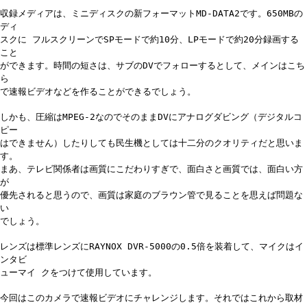
収録メディアは、ミニディスクの新フォーマットMD-DATA2です。650MBの
ディ
スクに フルスクリーンでSPモードで約10分、LPモードで約20分録画する
こと
ができます。時間の短さは、サブのDVでフォローするとして、メインはこち
ら
で速報ビデオなどを作ることができるでしょう。
しかも、圧縮はMPEG-2なのでそのままDVにアナログダビング（デジタルコ
ピー
はできません）したりしても民生機としては十二分のクオリティだと思いま
す。
まあ、テレビ関係者は画質にこだわりすぎで、面白さと画質では、面白い方
が
優先されると思うので、画質は家庭のブラウン管で見ることを思えば問題な
い
でしょう。
レンズは標準レンズにRAYNOX DVR-5000の0.5倍を装着して、マイクはイ
ンタビ
ューマイ クをつけて使用しています。
今回はこのカメラで速報ビデオにチャレンジします。それではこれから取材