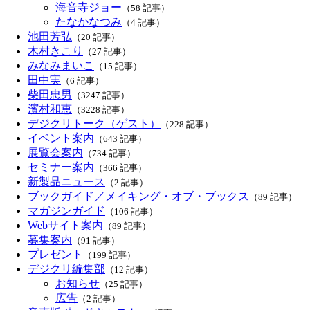
海音寺ジョー
（58 記事）
たなかなつみ
（4 記事）
池田芳弘
（20 記事）
木村きこり
（27 記事）
みなみまいこ
（15 記事）
田中実
（6 記事）
柴田忠男
（3247 記事）
濱村和恵
（3228 記事）
デジクリトーク（ゲスト）
（228 記事）
イベント案内
（643 記事）
展覧会案内
（734 記事）
セミナー案内
（366 記事）
新製品ニュース
（2 記事）
ブックガイド／メイキング・オブ・ブックス
（89 記事）
マガジンガイド
（106 記事）
Webサイト案内
（89 記事）
募集案内
（91 記事）
プレゼント
（199 記事）
デジクリ編集部
（12 記事）
お知らせ
（25 記事）
広告
（2 記事）