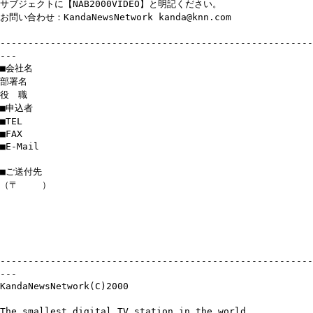
サブジェクトに【NAB2000VIDEO】と明記ください。
お問い合わせ：KandaNewsNetwork kanda@knn.com
--------------------------------------------------------
---
■会社名
部署名
役 職
■申込者
■TEL
■FAX
■E-Mail
■ご送付先
（〒 ）
--------------------------------------------------------
---
KandaNewsNetwork(C)2000
The smallest digital TV station in the world