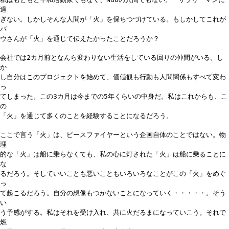
過
ぎない。しかしそんな人間が「火」を保ちつづけている。もしかしてこれが
バ
ウさんが「火」を通じて伝えたかったことだろうか？
会社では2カ月前となんら変わりない生活をしている回りの仲間がいる。し
か
し自分はこのプロジェクトを始めて、価値観も行動も人間関係もすべて変わ
っ
てしまった。この3カ月は今までの5年くらいの中身だ。私はこれからも、こ
の
「火」を通じて多くのことを経験することになるだろう。
ここで言う「火」は、ピースファイヤーという企画自体のことではない。物
理
的な「火」は船に乗らなくても、私の心に灯された「火」は船に乗ることに
な
るだろう。そしていいことも悪いこともいろいろなことがこの「火」をめぐ
っ
て起こるだろう。自分の想像もつかないことになっていく・・・・・。そう
い
う予感がする。私はそれを受け入れ、共に火だるまになっていこう。それで
燃