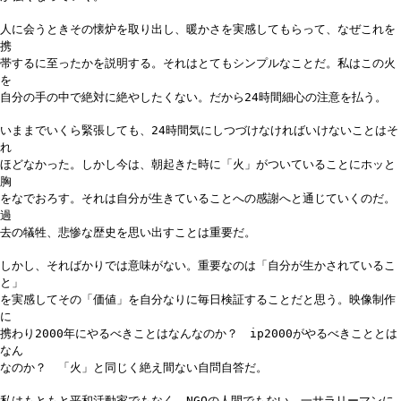
人に会うときその懐炉を取り出し、暖かさを実感してもらって、なぜこれを
携
帯するに至ったかを説明する。それはとてもシンプルなことだ。私はこの火
を
自分の手の中で絶対に絶やしたくない。だから24時間細心の注意を払う。
いままでいくら緊張しても、24時間気にしつづけなければいけないことはそ
れ
ほどなかった。しかし今は、朝起きた時に「火」がついていることにホッと
胸
をなでおろす。それは自分が生きていることへの感謝へと通じていくのだ。
過
去の犠牲、悲惨な歴史を思い出すことは重要だ。
しかし、そればかりでは意味がない。重要なのは「自分が生かされているこ
と」
を実感してその「価値」を自分なりに毎日検証することだと思う。映像制作
に
携わり2000年にやるべきことはなんなのか？ ip2000がやるべきこととは
なん
なのか？ 「火」と同じく絶え間ない自問自答だ。
私はもともと平和活動家でもなく、NGOの人間でもない。一サラリーマンに