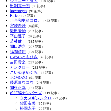
ジョニー・タカ
（120 記事）
出渕亮一朗
（30 記事）
browneyes
（91 記事）
Ririco
（27 記事）
川合和史＠コロ。
（422 記事）
宮崎希沙
（8 記事）
織田隆治
（232 記事）
平山遵子
（37 記事）
若林健一
（385 記事）
関口浩之
（297 記事）
福間晴耕
（129 記事）
いわいともひさ
（46 記事）
吉田貴之
（237 記事）
カンクロー
（233 記事）
こいぬまめぐみ
（18 記事）
TOMOZO
（91 記事）
藤原ヨウコウ
（246 記事）
関根正幸
（181 記事）
超短編ナンバーズ
（119 記事）
タカスギシンタロ
（23 記事）
柴田友美
（35 記事）
松岡永子
（20 記事）