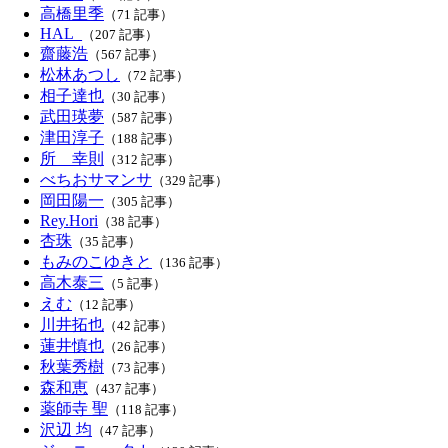
高橋里季
（71 記事）
HAL_
（207 記事）
齋藤浩
（567 記事）
松林あつし
（72 記事）
相子達也
（30 記事）
武田瑛夢
（587 記事）
津田淳子
（188 記事）
所 幸則
（312 記事）
べちおサマンサ
（329 記事）
岡田陽一
（305 記事）
Rey.Hori
（38 記事）
杏珠
（35 記事）
もみのこゆきと
（136 記事）
高木泰三
（5 記事）
えむ
（12 記事）
川井拓也
（42 記事）
蓮井慎也
（26 記事）
秋葉秀樹
（73 記事）
森和恵
（437 記事）
薬師寺 聖
（118 記事）
沢辺 均
（47 記事）