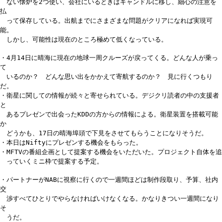
ない懐炉を2つ使い、会社にいるときはキャンドルに移し、細心の注意を
払
って保存している。出航までにさまざまな問題がクリアになれば実現可
能。
しかし、可能性は現在のところ極めて低くなっている。
・4月14日に晴海に現在の地球一周クルーズが戻ってくる。どんな人が乗っ
て
いるのか？ どんな思い出をかかえて寄航するのか？ 見に行くつもり
だ。
・衛星に関しての情報が続々と寄せられている。デジクリ読者の中の支援者
と
あるプレゼンで出会ったKDDの方からの情報による。衛星装置を搭載可能
か
どうかも、17日の晴海埠頭で下見をさせてもらうことになりそうだ。
・本日はNiftyにプレゼンする機会をもらった。
・MFTVの番組企画として提案する機会をいただいた。プロジェクト自体を追
っていくミニ枠で提案する予定。
・パートナーがNABに視察に行くので一週間ほどは制作段取り、予算、社内
交
渉すべてひとりでやらなければいけなくなる。かなりきつい一週間になり
そ
うだ。