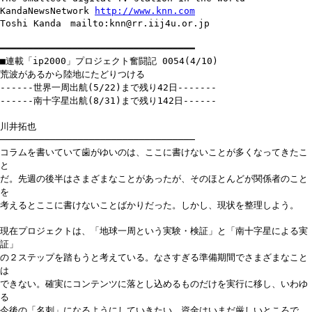
KandaNewsNetwork
http://www.knn.com
Toshi Kanda mailto:knn@rr.iij4u.or.jp
━━━━━━━━━━━━━━━━━━━━━━━━━━━━━━━━━━━
■連載「ip2000」プロジェクト奮闘記 0054(4/10)
荒波があるから陸地にたどりつける
------世界一周出航(5/22)まで残り42日-------
------南十字星出航(8/31)まで残り142日------
川井拓也
───────────────────────────────────
コラムを書いていて歯がゆいのは、ここに書けないことが多くなってきたこ
と
だ。先週の後半はさまざまなことがあったが、そのほとんどが関係者のこと
を
考えるとここに書けないことばかりだった。しかし、現状を整理しよう。
現在プロジェクトは、「地球一周という実験・検証」と「南十字星による実
証」
の２ステップを踏もうと考えている。なさすぎる準備期間でさまざまなこと
は
できない。確実にコンテンツに落とし込めるものだけを実行に移し、いわゆ
る
今後の「名刺」になるようにしていきたい。資金はいまだ厳しいところで、