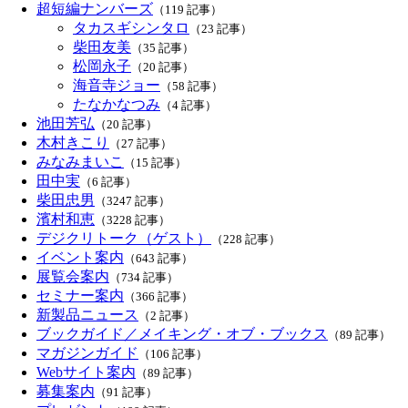
超短編ナンバーズ
（119 記事）
タカスギシンタロ
（23 記事）
柴田友美
（35 記事）
松岡永子
（20 記事）
海音寺ジョー
（58 記事）
たなかなつみ
（4 記事）
池田芳弘
（20 記事）
木村きこり
（27 記事）
みなみまいこ
（15 記事）
田中実
（6 記事）
柴田忠男
（3247 記事）
濱村和恵
（3228 記事）
デジクリトーク（ゲスト）
（228 記事）
イベント案内
（643 記事）
展覧会案内
（734 記事）
セミナー案内
（366 記事）
新製品ニュース
（2 記事）
ブックガイド／メイキング・オブ・ブックス
（89 記事）
マガジンガイド
（106 記事）
Webサイト案内
（89 記事）
募集案内
（91 記事）