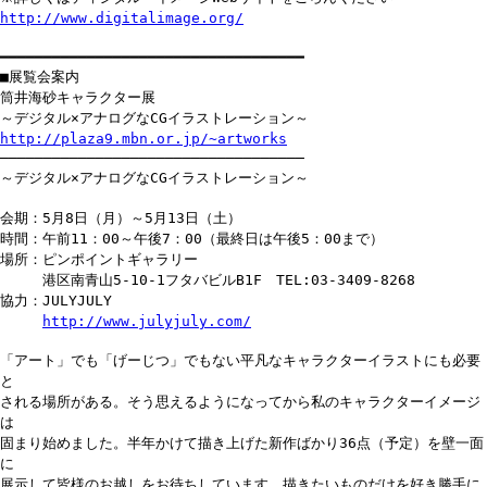
http://www.digitalimage.org/
━━━━━━━━━━━━━━━━━━━━━━━━━━━━━━━━━━━
■展覧会案内
筒井海砂キャラクター展
～デジタル×アナログなCGイラストレーション～
http://plaza9.mbn.or.jp/~artworks
───────────────────────────────────
～デジタル×アナログなCGイラストレーション～
会期：5月8日（月）～5月13日（土）
時間：午前11：00～午後7：00（最終日は午後5：00まで）
場所：ピンポイントギャラリー
港区南青山5-10-1フタバビルB1F TEL:03-3409-8268
協力：JULYJULY
http://www.julyjuly.com/
「アート」でも「げーじつ」でもない平凡なキャラクターイラストにも必要
と
される場所がある。そう思えるようになってから私のキャラクターイメージ
は
固まり始めました。半年かけて描き上げた新作ばかり36点（予定）を壁一面
に
展示して皆様のお越しをお待ちしています。描きたいものだけを好き勝手に