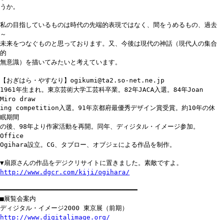
うか。
私の目指しているものは時代の先端的表現ではなく、間をうめるもの、過去
～
未来をつなぐものと思っております。又、今後は現代の神話（現代人の集合
的
無意識）を描いてみたいと考えています。
【おぎはら・やすなり】ogikumi@ta2.so-net.ne.jp
1961年生まれ。東京芸術大学工芸科卒業。82年JACA入選。84年Joan
Miro draw
ing competition入選。91年京都府最優秀デザイン賞受賞。約10年の休
眠期間
の後、98年より作家活動を再開。同年、ディジタル・イメージ参加。
Office
Ogihara設立。CG、タブロー、オブジェによる作品を制作。
▼扇原さんの作品をデジクリサイトに置きました。素敵ですよ。
http://www.dgcr.com/kiji/ogihara/
━━━━━━━━━━━━━━━━━━━━━━━━━━━━━━━━━━━
■展覧会案内
ディジタル・イメージ2000 東京展（前期）
http://www.digitalimage.org/