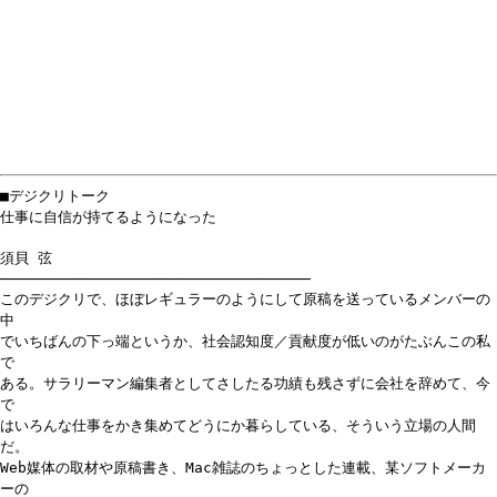
■デジクリトーク
仕事に自信が持てるようになった
須貝 弦
───────────────────────────────────
このデジクリで、ほぼレギュラーのようにして原稿を送っているメンバーの
中
でいちばんの下っ端というか、社会認知度／貢献度が低いのがたぶんこの私
で
ある。サラリーマン編集者としてさしたる功績も残さずに会社を辞めて、今
で
はいろんな仕事をかき集めてどうにか暮らしている、そういう立場の人間
だ。
Web媒体の取材や原稿書き、Mac雑誌のちょっとした連載、某ソフトメーカ
ーの