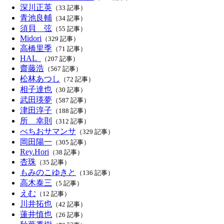
深川正英
（33 記事）
青池良輔
（34 記事）
須貝 弦
（55 記事）
Midori
（329 記事）
高橋里季
（71 記事）
HAL_
（207 記事）
齋藤浩
（567 記事）
松林あつし
（72 記事）
相子達也
（30 記事）
武田瑛夢
（587 記事）
津田淳子
（188 記事）
所 幸則
（312 記事）
べちおサマンサ
（329 記事）
岡田陽一
（305 記事）
Rey.Hori
（38 記事）
杏珠
（35 記事）
もみのこゆきと
（136 記事）
高木泰三
（5 記事）
えむ
（12 記事）
川井拓也
（42 記事）
蓮井慎也
（26 記事）