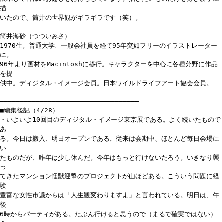
描
いたので、筒井の世界観がギラギラです（笑）。
筒井海砂（つついみさ）
1970生。普通大学、一般会社員を経て95年突如フリーのイラストレーター
に。
96年より画材をMacintoshに移行。キャラクターを中心に各種分野に作品
を提
供中。ディジタル・イメージ会員。日本ワイルドライフアート協会会員。
━━━━━━━━━━━━━━━━━━━━━━━━━━━━━━━━━━━
■編集後記（4/28）
・いよいよ10回目のディジタル・イメージ東京展である。よく続いたもので
あ
る。今日は搬入、明日オープンである。従来は会期中、ほとんど毎日会場に
い
たものだが、昨年は少し休んだ。今年はもっと行けないだろう。いきなり襲
っ
てきたマンション怪獣迎撃のプロジェクトが山ほどある。こういう問題に経
験
豊富な女性市議からは「人生観変わりますよ」と言われている。明日は、午
後
6時からパーティがある。たぶん行けると思うので（まるで確実ではない）