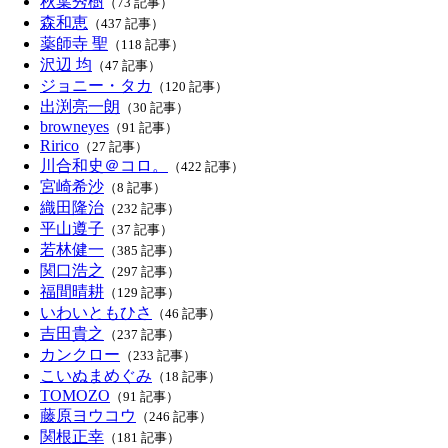
秋葉秀樹
（73 記事）
森和恵
（437 記事）
薬師寺 聖
（118 記事）
沢辺 均
（47 記事）
ジョニー・タカ
（120 記事）
出渕亮一朗
（30 記事）
browneyes
（91 記事）
Ririco
（27 記事）
川合和史＠コロ。
（422 記事）
宮崎希沙
（8 記事）
織田隆治
（232 記事）
平山遵子
（37 記事）
若林健一
（385 記事）
関口浩之
（297 記事）
福間晴耕
（129 記事）
いわいともひさ
（46 記事）
吉田貴之
（237 記事）
カンクロー
（233 記事）
こいぬまめぐみ
（18 記事）
TOMOZO
（91 記事）
藤原ヨウコウ
（246 記事）
関根正幸
（181 記事）