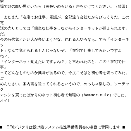
会
場で頭の白い男がいたら（黄色いのもいる）声をかけてください。（柴田）
・またまた「在宅でお仕事」電話が。全部違う会社だからびっくりだ。この
電
話の売りとしては「簡単な仕事をしながらインターネットが覚えられます」
だ。
今の時代覚えたい人が多いようだな。釣れるんやろなぁ。でも「インターネ
ッ
ト」なんて覚えられるもんじゃないぞ。「在宅で仕事してみたいですよ
ね？」
「インターネット覚えたいですよね？」と言われたのと、この「在宅で仕
事」
ってどんなものなのか興味があるので、今度こそはと初心者を装ってみた。
ご
めんなさい。案内書を送ってくれるというので、めっちゃ楽しみ。ソーテッ
ク
マシンを買ったばかりのネット初心者で無職の（hammer.mule）でした。
オイ!
--------------------------------------------------------
--------------
■ 日刊デジクリは投げ銭システム推進準備委員会の趣旨に賛同します ■