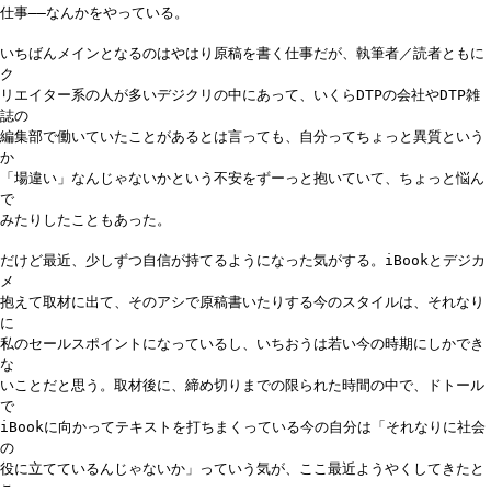
仕事――なんかをやっている。
いちばんメインとなるのはやはり原稿を書く仕事だが、執筆者／読者ともに
ク
リエイター系の人が多いデジクリの中にあって、いくらDTPの会社やDTP雑
誌の
編集部で働いていたことがあるとは言っても、自分ってちょっと異質という
か
「場違い」なんじゃないかという不安をずーっと抱いていて、ちょっと悩ん
で
みたりしたこともあった。
だけど最近、少しずつ自信が持てるようになった気がする。iBookとデジカ
メ
抱えて取材に出て、そのアシで原稿書いたりする今のスタイルは、それなり
に
私のセールスポイントになっているし、いちおうは若い今の時期にしかでき
な
いことだと思う。取材後に、締め切りまでの限られた時間の中で、ドトール
で
iBookに向かってテキストを打ちまくっている今の自分は「それなりに社会
の
役に立てているんじゃないか」っていう気が、ここ最近ようやくしてきたと
こ