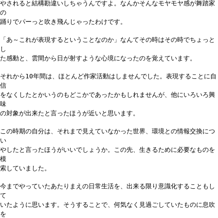
やされると結構勘違いしちゃうんですよ。なんかそんなモヤモヤ感が舞踏家
の
踊りでパーっと吹き飛んじゃったわけです。
「あ～これが表現するということなのか」なんてその時はその時でちょっと
し
た感動と、雲間から日が射すような心境になったのを覚えています。
それから10年間は、ほとんど作家活動はしませんでした。表現することに自
信
をなくしたとかいうのもどこかであったかもしれませんが、他にいろいろ興
味
の対象が出来たと言ったほうが近いと思います。
この時期の自分は、それまで見えていなかった世界、環境との情報交換につ
い
やしたと言ったほうがいいでしょうか。この先、生きるために必要なものを
模
索していました。
今までやっていたあたりまえの日常生活を、出来る限り意識化することもし
て
いたように思います。そうすることで、何気なく見過ごしていたものに息吹
を