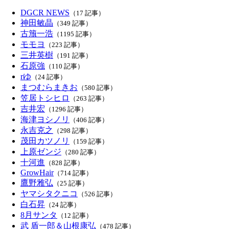
DGCR NEWS
（17 記事）
神田敏晶
（349 記事）
古籏一浩
（1195 記事）
モモヨ
（223 記事）
三井英樹
（191 記事）
石原強
（110 記事）
rゆ
（24 記事）
まつむらまきお
（580 記事）
笠居トシヒロ
（263 記事）
吉井宏
（1296 記事）
海津ヨシノリ
（406 記事）
永吉克之
（298 記事）
茂田カツノリ
（159 記事）
上原ゼンジ
（280 記事）
十河進
（828 記事）
GrowHair
（714 記事）
鷹野雅弘
（25 記事）
ヤマシタクニコ
（526 記事）
白石昇
（24 記事）
8月サンタ
（12 記事）
武 盾一郎＆山根康弘
（478 記事）