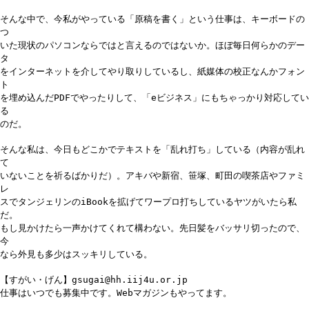
そんな中で、今私がやっている「原稿を書く」という仕事は、キーボードの
つ
いた現状のパソコンならではと言えるのではないか。ほぼ毎日何らかのデー
タ
をインターネットを介してやり取りしているし、紙媒体の校正なんかフォン
ト
を埋め込んだPDFでやったりして、「eビジネス」にもちゃっかり対応してい
る
のだ。
そんな私は、今日もどこかでテキストを「乱れ打ち」している（内容が乱れ
て
いないことを祈るばかりだ）。アキバや新宿、笹塚、町田の喫茶店やファミ
レ
スでタンジェリンのiBookを拡げてワープロ打ちしているヤツがいたら私
だ。
もし見かけたら一声かけてくれて構わない。先日髪をバッサリ切ったので、
今
なら外見も多少はスッキリしている。
【すがい・げん】gsugai@hh.iij4u.or.jp
仕事はいつでも募集中です。Webマガジンもやってます。