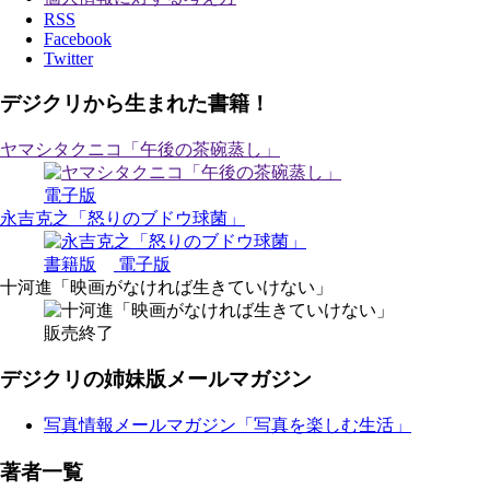
RSS
Facebook
Twitter
デジクリから生まれた書籍！
ヤマシタクニコ「午後の茶碗蒸し」
電子版
永吉克之「怒りのブドウ球菌」
書籍版
電子版
十河進「映画がなければ生きていけない」
販売終了
デジクリの姉妹版メールマガジン
写真情報メールマガジン「写真を楽しむ生活」
著者一覧