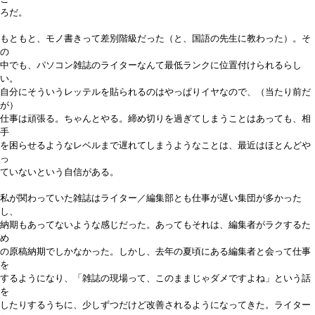
ろだ。
もともと、モノ書きって差別階級だった（と、国語の先生に教わった）。そ
の
中でも、パソコン雑誌のライターなんて最低ランクに位置付けられるらし
い。
自分にそういうレッテルを貼られるのはやっぱりイヤなので、（当たり前だ
が）
仕事は頑張る。ちゃんとやる。締め切りを過ぎてしまうことはあっても、相
手
を困らせるようなレベルまで遅れてしまうようなことは、最近はほとんどや
っ
ていないという自信がある。
私が関わっていた雑誌はライター／編集部とも仕事が遅い集団が多かった
し、
納期もあってないような感じだった。あってもそれは、編集者がラクするた
め
の原稿納期でしかなかった。しかし、去年の夏頃にある編集者と会って仕事
を
するようになり、「雑誌の現場って、このままじゃダメですよね」という話
を
したりするうちに、少しずつだけど改善されるようになってきた。ライター