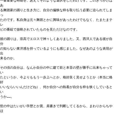
一番重要な時期を、あえてそのような選択をしたわけです。このきっかけは
あ
る舞踏家の踊りと生き方に、自分の偏狭な枠を取り払う必要に迫られてしま
っ
たのです。私自身は元々舞踏とかに興味があったわけでもなく、たまたまテ
レ
ビの番組で放映されていたものを見ただけなのです。
彼の踊りは、崇高でエロスで神々しくありました。又、西洋人である彼が自
分
の知らない東洋感を持っているようにも感じました。なぜあのような表現が
出
来るのか。
その頃の自分は、なんか自分の中に建て前と本音の壁が勝手に出来ちゃって
い
たというか、今よりももう一歩上へとか、格好良く見せようとか（本当に格
好
いいならいいんだけどね）、何か自分への執着が自分を枠を狭くしていると
い
うか……。
世の中はたいがい学歴とか賞、肩書きで判断してくるから、まわりからちや
ほ