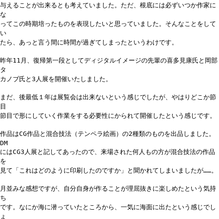
与えることが出来るとも考えていました。ただ、根底には必ずいつか作家に
な
ってこの時期培ったものを表現したいと思っていました。そんなことをして
い
たら、あっと言う間に時間が過ぎてしまったというわけです。
昨年11月、復帰第一段としてディジタルイメージの先輩の喜多見康氏と岡部
タ
カノブ氏と3人展を開催いたしました。
まだ、後最低１年は展覧会は出来ないという感じでしたが、やはりどこか節
目
節目で形にしていく作業をする必要性にかられて開催したという感じです。
作品はCG作品と混合技法（テンペラ絵画）の2種類のものを出品しました。
DM
にはCG3人展と記してあったので、来場された何人もの方が混合技法の作品
を
見て「これはどのように印刷したのですか」と聞かれてしまいましたが……。
月並みな感想ですが、自分自身が作ることが理屈抜きに楽しめたという気持
ち
です。なにか海に潜っていたところから、一気に海面に出たという感じでし
ょ