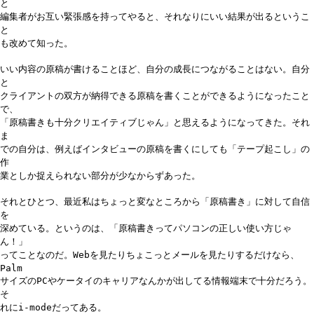
と
編集者がお互い緊張感を持ってやると、それなりにいい結果が出るというこ
と
も改めて知った。
いい内容の原稿が書けることほど、自分の成長につながることはない。自分
と
クライアントの双方が納得できる原稿を書くことができるようになったこと
で、
「原稿書きも十分クリエイティブじゃん」と思えるようになってきた。それ
ま
での自分は、例えばインタビューの原稿を書くにしても「テープ起こし」の
作
業としか捉えられない部分が少なからずあった。
それとひとつ、最近私はちょっと変なところから「原稿書き」に対して自信
を
深めている。というのは、「原稿書きってパソコンの正しい使い方じゃ
ん！」
ってことなのだ。Webを見たりちょこっとメールを見たりするだけなら、
Palm
サイズのPCやケータイのキャリアなんかが出してる情報端末で十分だろう。
そ
れにi-modeだってある。