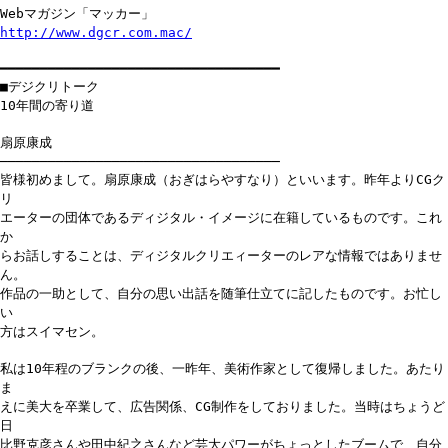
Webマガジン「マッカー」
http://www.dgcr.com.mac/
━━━━━━━━━━━━━━━━━━━━━━━━━━━━━━━━━━━
■デジクリトーク
10年間の寄り道
扇原康成
───────────────────────────────────
皆様初めまして。扇原康成（おぎはらやすなり）といいます。昨年よりCGク
リ
エーターの団体であるディジタル・イメージに在籍しているものです。これ
か
らお話しすることは、ディジタルクリエィーターのレアな情報ではありませ
ん。
作品の一助として、自分の思い出話を随筆仕立てに記したものです。お忙し
い
方はスイマセン。
私は10年程のブランクの後、一昨年、美術作家として復帰しました。あたり
ま
えに美大を卒業して、広告関係、CG制作をしておりました。当時はちょうど
日
比野克彦さんや田中紀之さんなど芸大パワーがちょっとしたブームで、自分