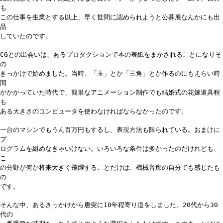
も
この仕事を生業とする以上、早く世間に認められようと公募展なんかにも出
品
していたのです。
CGとの出会いは、あるプロダクションで本の表紙をまかされることになりそ
の
きっかけで始めました。当時、「玉」とか「三角」とか作るのにもえらい時
間
がかかっていた時代で、簡単なアニメーション制作でも結婚式の花嫁道具程
も
ある大きさのコンピュータを使わなければならなかったのです。
一台のマシンでもうん百万円もするし、表現方法も限られている。おまけに
プ
ログラムを組めなきゃいけない。いろいろな条件は多かったのだけれども、
こ
の分野が何か将来大きく飛躍することだけは、機械音痴の自分でも感じたも
の
です。
そんな中、あるきっかけから唐突に10年程寄り道をしました。20代から30
代の