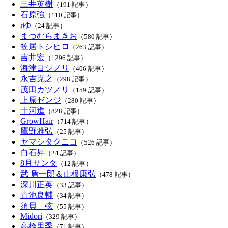
三井英樹
（191 記事）
石原強
（110 記事）
rゆ
（24 記事）
まつむらまきお
（580 記事）
笠居トシヒロ
（263 記事）
吉井宏
（1296 記事）
海津ヨシノリ
（406 記事）
永吉克之
（298 記事）
茂田カツノリ
（159 記事）
上原ゼンジ
（280 記事）
十河進
（828 記事）
GrowHair
（714 記事）
鷹野雅弘
（25 記事）
ヤマシタクニコ
（526 記事）
白石昇
（24 記事）
8月サンタ
（12 記事）
武 盾一郎＆山根康弘
（478 記事）
深川正英
（33 記事）
青池良輔
（34 記事）
須貝 弦
（55 記事）
Midori
（329 記事）
高橋里季
（71 記事）