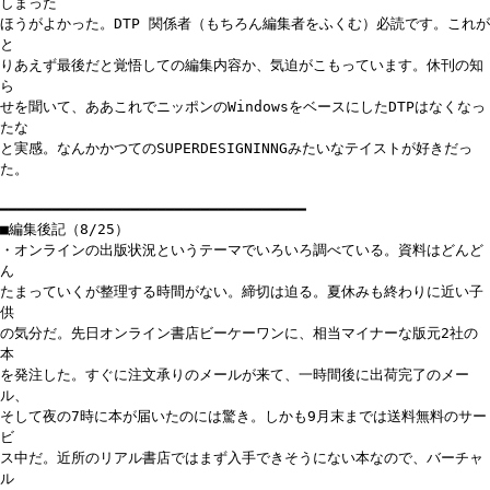
しまった
ほうがよかった。DTP 関係者（もちろん編集者をふくむ）必読です。これが
と
りあえず最後だと覚悟しての編集内容か、気迫がこもっています。休刊の知
ら
せを聞いて、ああこれでニッポンのWindowsをベースにしたDTPはなくなっ
たな
と実感。なんかかつてのSUPERDESIGNINNGみたいなテイストが好きだっ
た。
━━━━━━━━━━━━━━━━━━━━━━━━━━━━━━━━━━━
■編集後記（8/25）
・オンラインの出版状況というテーマでいろいろ調べている。資料はどんど
ん
たまっていくが整理する時間がない。締切は迫る。夏休みも終わりに近い子
供
の気分だ。先日オンライン書店ビーケーワンに、相当マイナーな版元2社の
本
を発注した。すぐに注文承りのメールが来て、一時間後に出荷完了のメー
ル、
そして夜の7時に本が届いたのには驚き。しかも9月末までは送料無料のサー
ビ
ス中だ。近所のリアル書店ではまず入手できそうにない本なので、バーチャ
ル