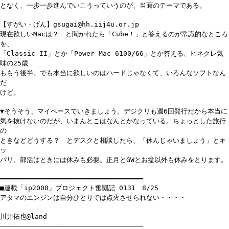
となく、一歩一歩進んでいこうっていうのが、当面のテーマである。
【すがい・げん】gsugai@hh.iij4u.or.jp
現在欲しいMacは？ と聞かれたら「Cube！」と答えるのが常識的なところ
を、
「Classic II」とか「Power Mac 6100/66」とか答える、ヒネクレ気
味の25歳
ももう後半。でも本当に欲しいのはハードじゃなくて、いろんなソフトなん
だ
けど。
▼そうそう、マイペースでいきましょう。デジクリも週6回発行だから本当に
気を抜けないのだが、いまんとこはなんとかなっている。ちょっとした旅行
の
ときなどどうする？ とデスクと相談したら、「休んじゃいましょう」とキ
ッ
パリ。部活はときには休みも必要。正月とGWとお盆以外も休みをとります。
━━━━━━━━━━━━━━━━━━━━━━━━━━━━━━━━━━━
■連載「ip2000」プロジェクト奮闘記 0131 8/25
アタマのエンジンは自分ひとりでは点火させられない・・・・
川井拓也@land
───────────────────────────────────