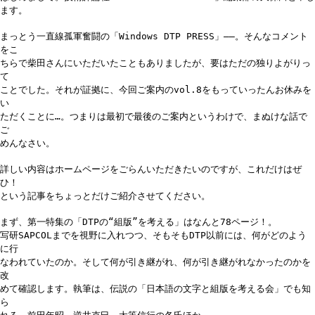
ます。
まっとう一直線孤軍奮闘の「Windows DTP PRESS」――。そんなコメント
をこ
ちらで柴田さんにいただいたこともありましたが、要はただの独りよがりっ
て
ことでした。それが証拠に、今回ご案内のvol.8をもっていったんお休みを
い
ただくことに…。つまりは最初で最後のご案内というわけで、まぬけな話で
ご
めんなさい。
詳しい内容はホームページをごらんいただきたいのですが、これだけはぜ
ひ！
という記事をちょっとだけご紹介させてください。
まず、第一特集の「DTPの“組版”を考える」はなんと78ページ！。
写研SAPCOLまでを視野に入れつつ、そもそもDTP以前には、何がどのよう
に行
なわれていたのか。そして何が引き継がれ、何が引き継がれなかったのかを
改
めて確認します。執筆は、伝説の「日本語の文字と組版を考える会」でも知
ら