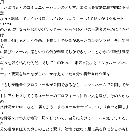
用
した出演者とのコミュニケーションのとり方。出演者を実際に精神的に不安
定
な方へ誘導していくやり口。もうひとつはフェーズ1で我々がリクルート
isize
のために行なったおみやげゲッター。たったひとりの当選者のためにおみや
げ
を買い付けるという企画。予想以上の反響があったコンテンツだ。そして最
後
に愛ぴ～メール。船という通信が衛星でしかできないことからの情報飢餓感
が
双方を強く結んだ例だ。そしてこの3つに「未来日記」と「ツゥルーマンシ
ョ
ー」の要素を絡めながらいつか考えていた自分の携帯向け企画を。
「もし乗船者のプロフィールが公開できるなら、ニックネームで公開してサ
イ
トにアクセスしてくるユーザーのプロフィールに近い人を選び、その人から
の
旅行記がiMODEなどに届くようにするメールサービス。つまり自分と同じよ
う
な背景を持つ人が地球一周をしていて、自分に向けてメールを送ってくる。
自
分の運命もほんの少しのことで変り、陸地ではなく船に乗る側になるかもし