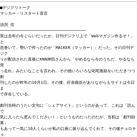
■デジクリトーク
マッカー・リスタート宣言
須貝 弦
───────────────────────────────────
実は去年の今ぐらいだったか、日刊デジクリ上で「Webマガジン作るぞ！」
と
息巻いて、勢いで作ったのが「MACKER（マッカー）」だった。その日刊デ
ジク
リが配信された直後にKNN神田さんから「やめるなら今のうちだ、やるなら
突
っ走れ」みたいなことを言われ、その他いろいろな叱咤激励をいただきつつ
創
刊したのが昨年の10月1日。その後、紆余曲折がありながらもサイトは今日
ま
で存在している。
創刊当時のうたい文句に「シェアサイト」というのがあって、これは「読ん
で
気に入ったら恵んでください！」というものだったのだが、当初は「創刊効
果」
もあって一気に10人くらいが私の口座に振り込んでくれて、その後チョロチ
ョ