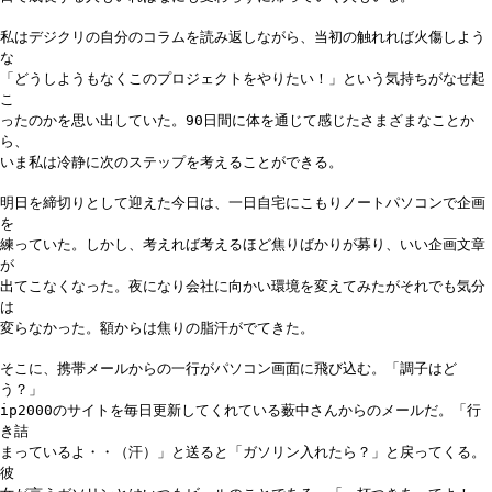
私はデジクリの自分のコラムを読み返しながら、当初の触れれば火傷しよう
な
「どうしようもなくこのプロジェクトをやりたい！」という気持ちがなぜ起
こ
ったのかを思い出していた。90日間に体を通じて感じたさまざまなことか
ら、
いま私は冷静に次のステップを考えることができる。
明日を締切りとして迎えた今日は、一日自宅にこもりノートパソコンで企画
を
練っていた。しかし、考えれば考えるほど焦りばかりが募り、いい企画文章
が
出てこなくなった。夜になり会社に向かい環境を変えてみたがそれでも気分
は
変らなかった。額からは焦りの脂汗がでてきた。
そこに、携帯メールからの一行がパソコン画面に飛び込む。「調子はど
う？」
ip2000のサイトを毎日更新してくれている薮中さんからのメールだ。「行
き詰
まっているよ・・（汗）」と送ると「ガソリン入れたら？」と戻ってくる。
彼