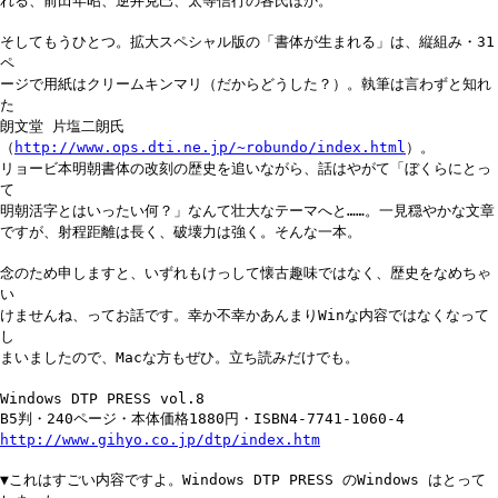
れる、前田年昭、逆井克巳、太等信行の各氏ほか。
そしてもうひとつ。拡大スペシャル版の「書体が生まれる」は、縦組み・31
ペ
ージで用紙はクリームキンマリ（だからどうした？）。執筆は言わずと知れ
た
朗文堂 片塩二朗氏
（
http://www.ops.dti.ne.jp/~robundo/index.html
）。
リョービ本明朝書体の改刻の歴史を追いながら、話はやがて「ぼくらにとっ
て
明朝活字とはいったい何？」なんて壮大なテーマへと……。一見穏やかな文章
ですが、射程距離は長く、破壊力は強く。そんな一本。
念のため申しますと、いずれもけっして懐古趣味ではなく、歴史をなめちゃ
い
けませんね、ってお話です。幸か不幸かあんまりWinな内容ではなくなって
し
まいましたので、Macな方もぜひ。立ち読みだけでも。
Windows DTP PRESS vol.8
B5判・240ページ・本体価格1880円・ISBN4-7741-1060-4
http://www.gihyo.co.jp/dtp/index.htm
▼これはすごい内容ですよ。Windows DTP PRESS のWindows はとって