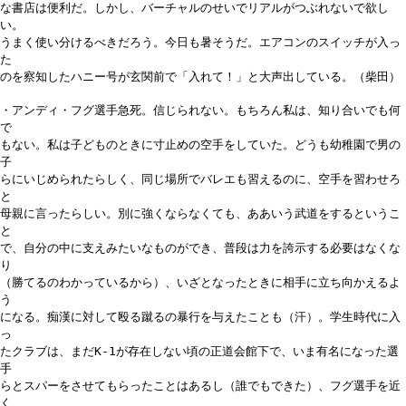
な書店は便利だ。しかし、バーチャルのせいでリアルがつぶれないで欲し
い。
うまく使い分けるべきだろう。今日も暑そうだ。エアコンのスイッチが入っ
た
のを察知したハニー号が玄関前で「入れて！」と大声出している。（柴田）
・アンディ・フグ選手急死。信じられない。もちろん私は、知り合いでも何
で
もない。私は子どものときに寸止めの空手をしていた。どうも幼稚園で男の
子
らにいじめられたらしく、同じ場所でバレエも習えるのに、空手を習わせろ
と
母親に言ったらしい。別に強くならなくても、ああいう武道をするというこ
と
で、自分の中に支えみたいなものができ、普段は力を誇示する必要はなくな
り
（勝てるのわかっているから）、いざとなったときに相手に立ち向かえるよ
う
になる。痴漢に対して殴る蹴るの暴行を与えたことも（汗）。学生時代に入
っ
たクラブは、まだK-1が存在しない頃の正道会館下で、いま有名になった選
手
らとスパーをさせてもらったことはあるし（誰でもできた）、フグ選手を近
く