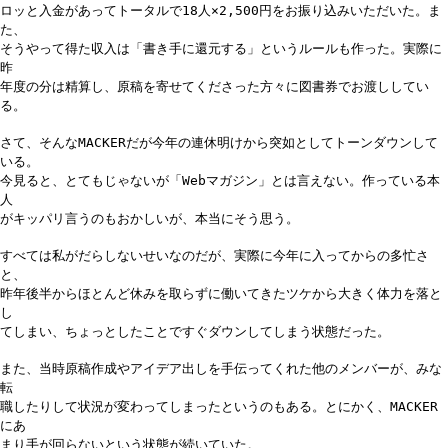
ロッと入金があってトータルで18人×2,500円をお振り込みいただいた。ま
た、
そうやって得た収入は「書き手に還元する」というルールも作った。実際に
昨
年度の分は精算し、原稿を寄せてくださった方々に図書券でお渡ししてい
る。
さて、そんなMACKERだが今年の連休明けから突如としてトーンダウンして
いる。
今見ると、とてもじゃないが「Webマガジン」とは言えない。作っている本
人
がキッパリ言うのもおかしいが、本当にそう思う。
すべては私がだらしないせいなのだが、実際に今年に入ってからの多忙さ
と、
昨年後半からほとんど休みを取らずに働いてきたツケから大きく体力を落と
し
てしまい、ちょっとしたことですぐダウンしてしまう状態だった。
また、当時原稿作成やアイデア出しを手伝ってくれた他のメンバーが、みな
転
職したりして状況が変わってしまったというのもある。とにかく、MACKER
にあ
まり手が回らないという状態が続いていた。