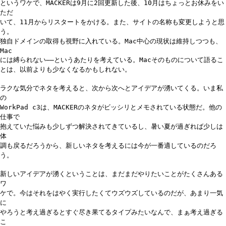
というワケで、MACKERは9月に2回更新した後、10月はちょっとお休みをい
ただ
いて、11月からリスタートをかける。また、サイトの名称も変更しようと思
う。
独自ドメインの取得も視野に入れている。Mac中心の現状は維持しつつも、
Mac
には縛られない――というあたりを考えている。Macそのものについて語るこ
とは、以前よりも少なくなるかもしれない。
ラクな気分でネタを考えると、次から次へとアイデアが湧いてくる。いま私
の
WorkPad c3は、MACKERのネタがビッシリとメモされている状態だ。他の
仕事で
抱えていた悩みも少しずつ解決されてきているし、暑い夏が過ぎれば少しは
体
調も戻るだろうから、新しいネタを考えるには今が一番適しているのだろ
う。
新しいアイデアが湧くということは、まだまだやりたいことがたくさんある
ワ
ケで。今はそれをはやく実行したくてウズウズしているのだが、あまり一気
に
やろうと考え過ぎるとすぐ尽き果てるタイプみたいなんで、まぁ考え過ぎる
こ