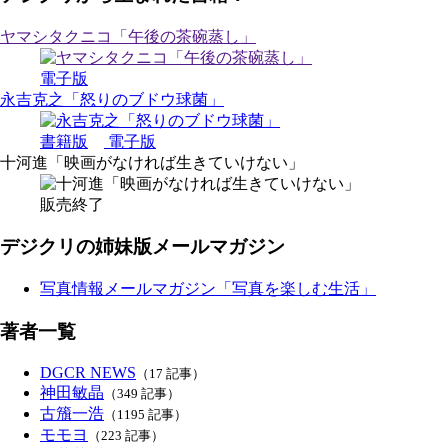
ヤマシタクニコ「午後の茶碗蒸し」
電子版
永吉克之「怒りのブドウ球菌」
書籍版
電子版
十河進「映画がなければ生きていけない」
販売終了
デジクリの姉妹版メールマガジン
写真情報メールマガジン「写真を楽しむ生活」
著者一覧
DGCR NEWS
（17 記事）
神田敏晶
（349 記事）
古籏一浩
（1195 記事）
モモヨ
（223 記事）