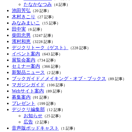
たなかなつみ
（4 記事）
池田芳弘
（20 記事）
木村きこり
（27 記事）
みなみまいこ
（15 記事）
田中実
（6 記事）
柴田忠男
（3247 記事）
濱村和恵
（3228 記事）
デジクリトーク（ゲスト）
（228 記事）
イベント案内
（643 記事）
展覧会案内
（734 記事）
セミナー案内
（366 記事）
新製品ニュース
（2 記事）
ブックガイド／メイキング・オブ・ブックス
（89 記事）
マガジンガイド
（106 記事）
Webサイト案内
（89 記事）
募集案内
（91 記事）
プレゼント
（199 記事）
デジクリ編集部
（12 記事）
お知らせ
（25 記事）
広告
（2 記事）
音声版ポッドキャスト
（1 記事）