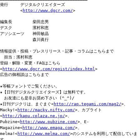
発行 デジタルクリエイターズ
<
http://www.dgcr.com/
>
編集長 柴田忠男
デスク 濱村和恵
アソシエーツ 神田敏晶
森川眞行
情報提供・投稿・プレスリリース・記事・コラムはこちらまで
担当：濱村和恵
登録・解除・変更・FAQはこちら
<
http://www.dgcr.com/regist/index.html
>
広告の御相談はこちらまで
★等幅フォントでご覧ください。
★【日刊デジタルクリエイターズ】は無料です。
お友達にも是非お奨め下さい (^_^)/
★日刊デジクリは、まぐまぐ<
http://rap.tegami.com/mag2/
>、
Macky!<
http://macky.nifty.com/
>、カプライト
<
http://kapu.cplaza.ne.jp/
>、
Pubzine<
http://www.pubzine.com/
>、E-
Magazine<
http://www.emaga.com/
>、
melma!<
http://www.melma.com/
>のシステムを利用して配信していま
す。