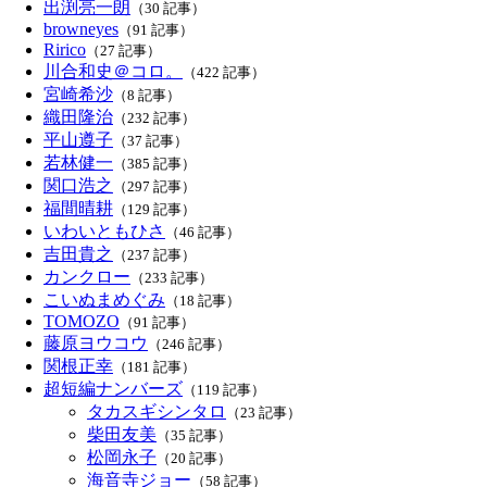
出渕亮一朗
（30 記事）
browneyes
（91 記事）
Ririco
（27 記事）
川合和史＠コロ。
（422 記事）
宮崎希沙
（8 記事）
織田隆治
（232 記事）
平山遵子
（37 記事）
若林健一
（385 記事）
関口浩之
（297 記事）
福間晴耕
（129 記事）
いわいともひさ
（46 記事）
吉田貴之
（237 記事）
カンクロー
（233 記事）
こいぬまめぐみ
（18 記事）
TOMOZO
（91 記事）
藤原ヨウコウ
（246 記事）
関根正幸
（181 記事）
超短編ナンバーズ
（119 記事）
タカスギシンタロ
（23 記事）
柴田友美
（35 記事）
松岡永子
（20 記事）
海音寺ジョー
（58 記事）