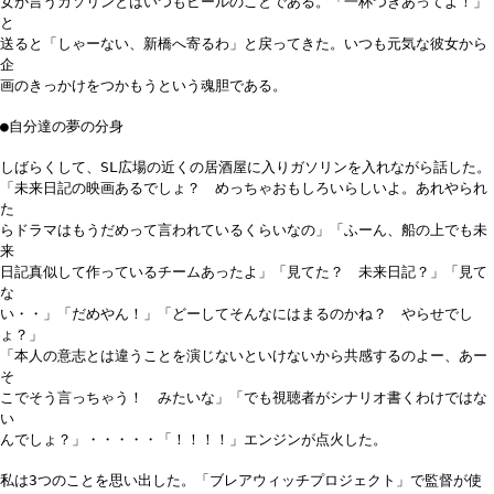
女が言うガソリンとはいつもビールのことである。「一杯つきあってよ！」
と
送ると「しゃーない、新橋へ寄るわ」と戻ってきた。いつも元気な彼女から
企
画のきっかけをつかもうという魂胆である。
●自分達の夢の分身
しばらくして、SL広場の近くの居酒屋に入りガソリンを入れながら話した。
「未来日記の映画あるでしょ？ めっちゃおもしろいらしいよ。あれやられ
た
らドラマはもうだめって言われているくらいなの」「ふーん、船の上でも未
来
日記真似して作っているチームあったよ」「見てた？ 未来日記？」「見て
な
い・・」「だめやん！」「どーしてそんなにはまるのかね？ やらせでし
ょ？」
「本人の意志とは違うことを演じないといけないから共感するのよー、あー
そ
こでそう言っちゃう！ みたいな」「でも視聴者がシナリオ書くわけではな
い
んでしょ？」・・・・・「！！！！」エンジンが点火した。
私は3つのことを思い出した。「ブレアウィッチプロジェクト」で監督が使