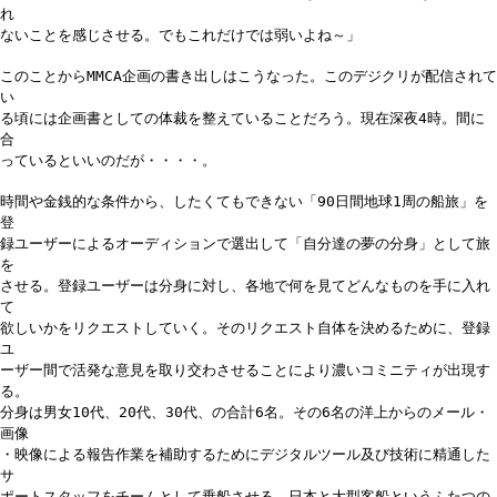
れ
ないことを感じさせる。でもこれだけでは弱いよね～」
このことからMMCA企画の書き出しはこうなった。このデジクリが配信されて
い
る頃には企画書としての体裁を整えていることだろう。現在深夜4時。間に
合
っているといいのだが・・・・。
時間や金銭的な条件から、したくてもできない「90日間地球1周の船旅」を
登
録ユーザーによるオーディションで選出して「自分達の夢の分身」として旅
を
させる。登録ユーザーは分身に対し、各地で何を見てどんなものを手に入れ
て
欲しいかをリクエストしていく。そのリクエスト自体を決めるために、登録
ユ
ーザー間で活発な意見を取り交わさせることにより濃いコミニティが出現す
る。
分身は男女10代、20代、30代、の合計6名。その6名の洋上からのメール・
画像
・映像による報告作業を補助するためにデジタルツール及び技術に精通した
サ
ポートスタッフをチームとして乗船させる。日本と大型客船というふたつの