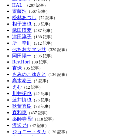
HAL_
（207 記事）
齋藤浩
（567 記事）
松林あつし
（72 記事）
相子達也
（30 記事）
武田瑛夢
（587 記事）
津田淳子
（188 記事）
所 幸則
（312 記事）
べちおサマンサ
（329 記事）
岡田陽一
（305 記事）
Rey.Hori
（38 記事）
杏珠
（35 記事）
もみのこゆきと
（136 記事）
高木泰三
（5 記事）
えむ
（12 記事）
川井拓也
（42 記事）
蓮井慎也
（26 記事）
秋葉秀樹
（73 記事）
森和恵
（437 記事）
薬師寺 聖
（118 記事）
沢辺 均
（47 記事）
ジョニー・タカ
（120 記事）