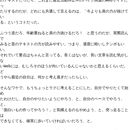
のテキストだったり、これまた最近活動停止中のバイク関連のWebサイトだ
っ
たりするのだが、どれにも共通して言えるのは、「今よりも肩の力が抜けて
い
る」というコトだった。
ふつう逆だろ、年齢重ねると肩の力抜けるだろ！ と思うのだが、実際読ん
で
みると昔のテキストの方が読みやすい。つまり、適度に軽いしテンポもい
い。
それでいて要点はちゃんと言ってる。長くはないが、長い文章を読む気がし
な
いWebには、むしろそのほうが向いているんじゃないかと思えるくらいだ。
ど
うやら最近の自分は、何かと考え過ぎだったらしい。
そんなワケで、もうちょっとラクに考えることにした。自分でやりたくて始
め
たわけだし、自分のやりたいようにやろう、と。自分のペースでやろう、
と。
「面白いもの作ってやろう！」と気構えるのもやめよう、と。突っ走ること
は
できなくても、確実に歩いていければいいだろう、と。