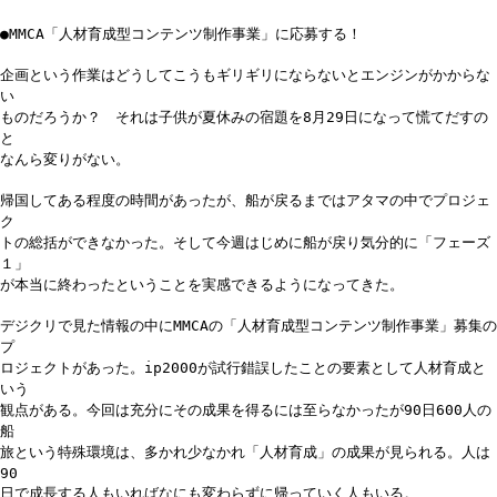
●MMCA「人材育成型コンテンツ制作事業」に応募する！
企画という作業はどうしてこうもギリギリにならないとエンジンがかからな
い
ものだろうか？ それは子供が夏休みの宿題を8月29日になって慌てだすの
と
なんら変りがない。
帰国してある程度の時間があったが、船が戻るまではアタマの中でプロジェ
ク
トの総括ができなかった。そして今週はじめに船が戻り気分的に「フェーズ
１」
が本当に終わったということを実感できるようになってきた。
デジクリで見た情報の中にMMCAの「人材育成型コンテンツ制作事業」募集の
プ
ロジェクトがあった。ip2000が試行錯誤したことの要素として人材育成と
いう
観点がある。今回は充分にその成果を得るには至らなかったが90日600人の
船
旅という特殊環境は、多かれ少なかれ「人材育成」の成果が見られる。人は
90
日で成長する人もいればなにも変わらずに帰っていく人もいる。