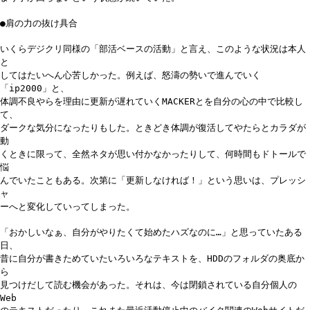
●肩の力の抜け具合
いくらデジクリ同様の「部活ベースの活動」と言え、このような状況は本人
と
してはたいへん心苦しかった。例えば、怒濤の勢いで進んでいく
「ip2000」と、
体調不良やらを理由に更新が遅れていくMACKERとを自分の心の中で比較し
て、
ダークな気分になったりもした。ときどき体調が復活してやたらとカラダが
動
くときに限って、全然ネタが思い付かなかったりして、何時間もドトールで
悩
んでいたこともある。次第に「更新しなければ！」という思いは、プレッシ
ャ
ーへと変化していってしまった。
「おかしいなぁ、自分がやりたくて始めたハズなのに…」と思っていたある
日、
昔に自分が書きためていたいろいろなテキストを、HDDのフォルダの奥底か
ら
見つけだして読む機会があった。それは、今は閉鎖されている自分個人の
Web