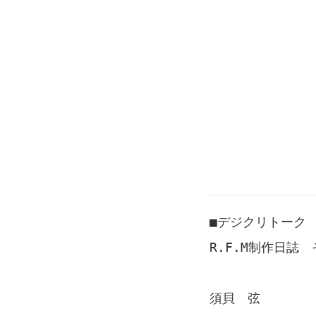
■デジクリトーク
R.F.M制作日誌 
須貝 弦