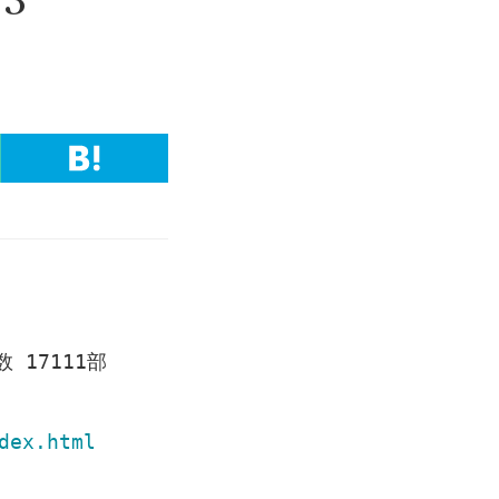
17111部
dex.html