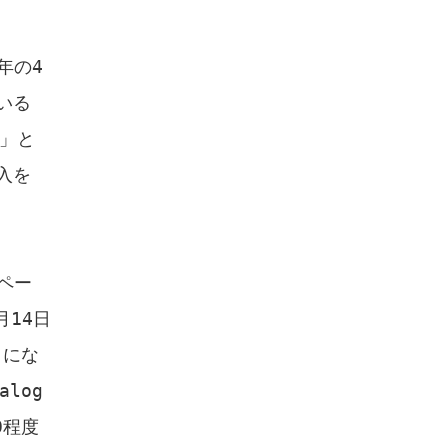
年の4
いる
」と
入を
ペー
月14日
とにな
log
0程度