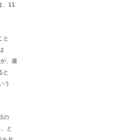
は、11
こと
は
たが、週
ると
いう
日の
る。と
板を片