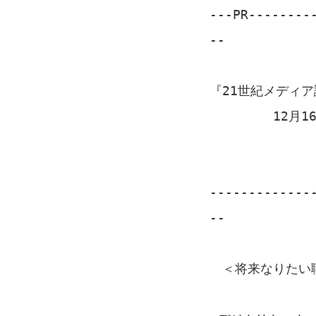
---PR--------
--
JPC Co
『21世紀メディ
12月16日 
豪華な懇親
-------------
--
＜将来なりたい職