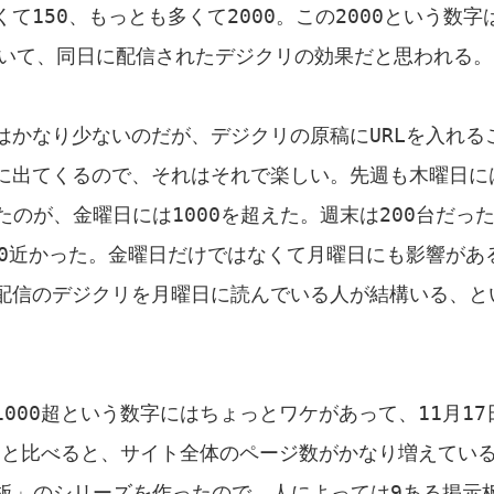
て150、もっとも多くて2000。この2000という数字
ていて、同日に配信されたデジクリの効果だと思われる。
はかなり少ないのだが、デジクリの原稿にURLを入れる
に出てくるので、それはそれで楽しい。先週も木曜日に
ったのが、金曜日には1000を超えた。週末は200台だっ
00近かった。金曜日だけではなくて月曜日にも影響があ
配信のデジクリを月曜日に読んでいる人が結構いる、と
000超という数字にはちょっとワケがあって、11月17
ときと比べると、サイト全体のページ数がかなり増えてい
掲示板」のシリーズを作ったので、人によっては9ある掲示