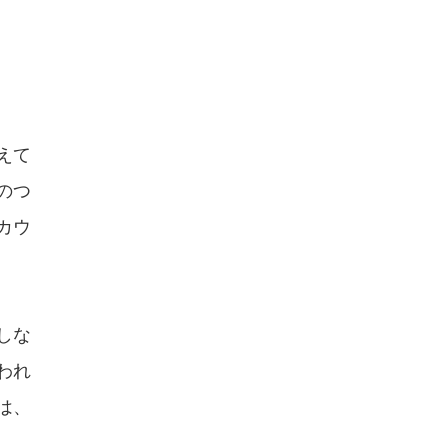
えて
のつ
カウ
しな
われ
は、