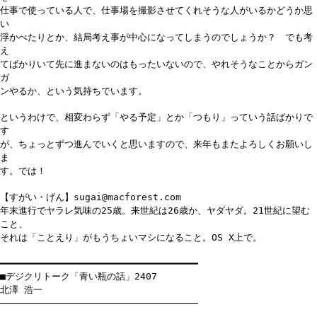
仕事で使っている人で、仕事場を撮影させてくれそうな人がいるかどうか思
い
浮かべたりとか、結局考え事が中心になってしまうのでしょうか？ でも考
え
てばかりいて先に進まないのはもったいないので、やれそうなことからガン
ガ
ンやるか、という気持ちでいます。
というわけで、相変わらず「やる予定」とか「つもり」っていう話ばかりで
す
が、ちょっとずつ進んでいくと思いますので、来年もまたよろしくお願いし
ま
す。では！
【すがい・げん】sugai@macforest.com
年末進行でヤラレ気味の25歳。来世紀は26歳か、ヤダヤダ。21世紀に望む
こと、
それは「ことえり」がもうちょいマシになること。OS X上で。
━━━━━━━━━━━━━━━━━━━━━━━━━━━━━━━━━━━
■デジクリトーク「青い瓶の話」2407
北澤 浩一
───────────────────────────────────