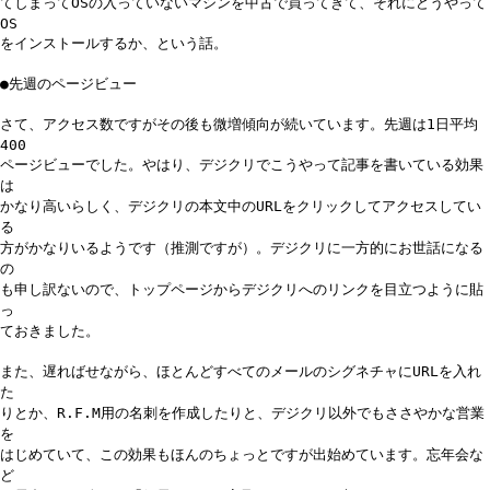
てしまってOSの入っていないマシンを中古で買ってきて、それにどうやって
OS
をインストールするか、という話。
●先週のページビュー
さて、アクセス数ですがその後も微増傾向が続いています。先週は1日平均
400
ページビューでした。やはり、デジクリでこうやって記事を書いている効果
は
かなり高いらしく、デジクリの本文中のURLをクリックしてアクセスしてい
る
方がかなりいるようです（推測ですが）。デジクリに一方的にお世話になる
の
も申し訳ないので、トップページからデジクリへのリンクを目立つように貼
っ
ておきました。
また、遅ればせながら、ほとんどすべてのメールのシグネチャにURLを入れ
た
りとか、R.F.M用の名刺を作成したりと、デジクリ以外でもささやかな営業
を
はじめていて、この効果もほんのちょっとですが出始めています。忘年会な
ど