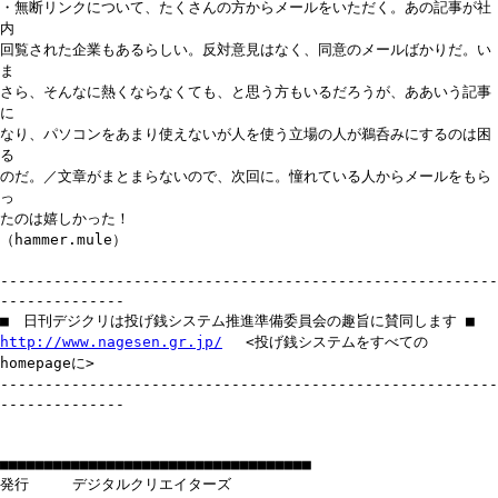
・無断リンクについて、たくさんの方からメールをいただく。あの記事が社
内
回覧された企業もあるらしい。反対意見はなく、同意のメールばかりだ。い
ま
さら、そんなに熱くならなくても、と思う方もいるだろうが、ああいう記事
に
なり、パソコンをあまり使えないが人を使う立場の人が鵜呑みにするのは困
る
のだ。／文章がまとまらないので、次回に。憧れている人からメールをもら
っ
たのは嬉しかった！
（hammer.mule）
--------------------------------------------------------
--------------
■ 日刊デジクリは投げ銭システム推進準備委員会の趣旨に賛同します ■
http://www.nagesen.gr.jp/
<投げ銭システムをすべての
homepageに>
--------------------------------------------------------
--------------
■■■■■■■■■■■■■■■■■■■■■■■■■■■■■■■■■■■
発行 デジタルクリエイターズ