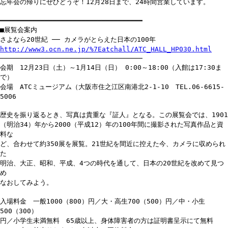
忘年会の帰りにぜひどうぞ！12月28日まで、24時間営業しています。
━━━━━━━━━━━━━━━━━━━━━━━━━━━━━━━━━━━
■展覧会案内
さよなら20世紀 ── カメラがとらえた日本の100年
http://www3.ocn.ne.jp/%7Eatchall/ATC_HALL_HP030.html
───────────────────────────────────
会期 12月23日（土）～1月14日（日） 0:00～18:00（入館は17:30ま
で）
会場 ATCミュージアム（大阪市住之江区南港北2-1-10 TEL.06-6615-
5006
歴史を振り返るとき、写真は貴重な『証人』となる。この展覧会では、1901
（明治34）年から2000（平成12）年の100年間に撮影された写真作品と資
料な
ど、合わせて約350展を展覧。21世紀を間近に控えた今、カメラに収められ
た
明治、大正、昭和、平成、4つの時代を通して、日本の20世紀を改めて見つ
め
なおしてみよう。
入場料金 一般1000（800）円／大・高生700（500）円／中・小生
500（300）
円／小学生未満無料 65歳以上、身体障害者の方は証明書呈示にて無料