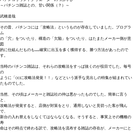
～パチンコ雑誌との、甘い関係（？）～
武橋道哉
───────────────────────────────────
その昔、パチンコには「攻略法」というものが存在していました。プログラ
ム
の「穴」をついたり、構造の「欠陥」をついたり、はたまたメーカー側が意
図
的に仕組んだものも……確実に出玉を多く獲得する、勝つ方法があったので
す。
当時のパチンコ雑誌は、それらの攻略法をすっぱ抜くのが役目でした。毎号
の
ように「○○に攻略法発覚！！」などという派手な見出しの特集が組まれてい
たものでした。
当然、その頃はメーカーと雑誌社の仲は悪かったものでした。簡単に言う
と、
攻略法が発覚すると、店側が対策をとり、通用しないと見切った客が飛ん
で、
新台の入れ替えをしなくてはならなくなる。そうすると、事実上その機種の
寿
命はその時点で終わる訳で、攻略法を流布する雑誌の存在が、メーカーにと