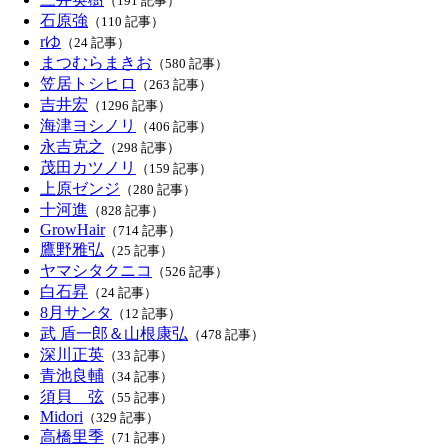
（191 記事）
石原強
（110 記事）
rゆ
（24 記事）
まつむらまきお
（580 記事）
笠居トシヒロ
（263 記事）
吉井宏
（1296 記事）
海津ヨシノリ
（406 記事）
永吉克之
（298 記事）
茂田カツノリ
（159 記事）
上原ゼンジ
（280 記事）
十河進
（828 記事）
GrowHair
（714 記事）
鷹野雅弘
（25 記事）
ヤマシタクニコ
（526 記事）
白石昇
（24 記事）
8月サンタ
（12 記事）
武 盾一郎＆山根康弘
（478 記事）
深川正英
（33 記事）
青池良輔
（34 記事）
須貝 弦
（55 記事）
Midori
（329 記事）
高橋里季
（71 記事）