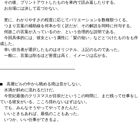
その後、プリントアウトしたものを車内で読み返したりする。
お台場には決して近づかない。
更に、わかりやすさの程度に応じてバリエーションを数種類つくる。
つまり言葉の補助線を何本か引く訳だが、その解説を同時に付与する。
何故この言葉が入っているのか、という合理的な説明である。
今回具体的には、彼女という属性に「髪の短い」などとつけたものをも作
成した。
幸い担当者が選択したものはオリジナル、上記のものであった。
一般に、言葉は削るほど密度は高く、イメージは広がる。
______________________________
■ 高層ビルの中から眺める雨は音がしない。
水滴が斜めに流れるだけだ。
今世紀最後のクリスマスが目前だというこの時間に、まだ残って仕事をし
ている彼女がいる。こころ揺れないはずはない。
でも、みんなそうやってやってきたんだ。
いいときもあれば、最低のこともあった。
いつか、いい仕事ができるよ。