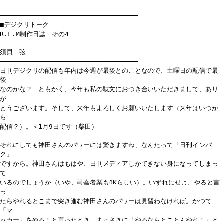
━━━━━━━━━━━━━━━━━━━━━━━━━━━━━━━━━━━
■デジクリトーク
R.F.M制作日誌 その4
須貝 弦
───────────────────────────────────
日刊デジクリの配信も年内は今週が最後とのことなので、土曜日の配信で最
後
なのかな？ ともかく、今年も私の駄文におつき合いいただきまして、あり
が
とうございます。そして、来年もよろしくお願いいたします（来年はいつか
ら
配信？）。＜1月9日です（柴田）
それにしても神田さんのパワーには驚きますね、なんたって「日刊インパ
ク」
ですから。神田さんはもはや、日刊メディアしかできない身になってしまっ
て
いるのでしょうか（いや、司会者業もOKらしい）。いずれにせよ、やると言
っ
たらやれるとこまで突き進む神田さんのパワーは見習わなければ。かつて
「マ
ッカー」をやる！と言ったとき、まっさきに「やるならとことんやれ！」と