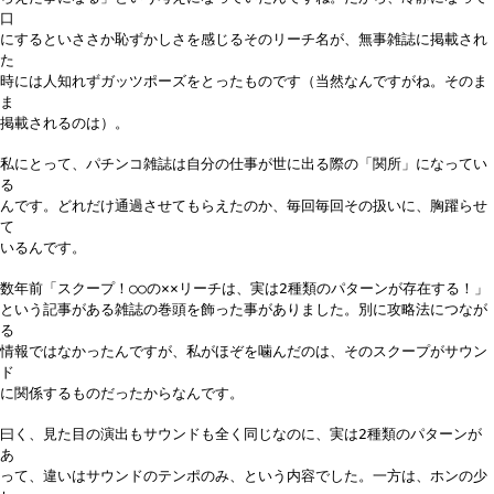
口
にするといささか恥ずかしさを感じるそのリーチ名が、無事雑誌に掲載され
た
時には人知れずガッツポーズをとったものです（当然なんですがね。そのま
ま
掲載されるのは）。
私にとって、パチンコ雑誌は自分の仕事が世に出る際の「関所」になってい
る
んです。どれだけ通過させてもらえたのか、毎回毎回その扱いに、胸躍らせ
て
いるんです。
数年前「スクープ！○○の××リーチは、実は2種類のパターンが存在する！」
という記事がある雑誌の巻頭を飾った事がありました。別に攻略法につなが
る
情報ではなかったんですが、私がほぞを噛んだのは、そのスクープがサウン
ド
に関係するものだったからなんです。
曰く、見た目の演出もサウンドも全く同じなのに、実は2種類のパターンが
あ
って、違いはサウンドのテンポのみ、という内容でした。一方は、ホンの少