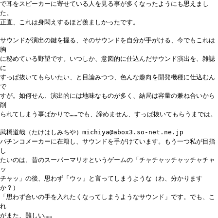
で耳をスピーカーに寄せている人を見る事が多くなったようにも思えまし
た。
正直、これは身悶えするほど羨ましかったです。
サウンドが演出の鍵を握る、そのサウンドを自分が手がける、今でもこれは
胸
に秘めている野望です。いつしか、意図的に仕込んだサウンド演出を、雑誌
に
すっぱ抜いてもらいたい、と目論みつつ、色んな趣向を開発機種に仕込むん
で
すが。如何せん、演出的には地味なものが多く、結局は容量の兼ね合いから
削
られてしまう事ばかりで……でも、諦めません、すっぱ抜いてもらうまでは。
武橋道哉（たけはしみちや）michiya@abox3.so-net.ne.jp
パチンコメーカーに在籍し、サウンドを手がけています。もう一つ私が目指
し
たいのは、昔のスーパーマリオというゲームの「チャチャッチャッチャチャ
ッ
チャッ」の後、思わず「ウッ」と言ってしまうような（わ、分かります
か？）
「思わず合いの手を入れたくなってしまうようなサウンド」です。でも、こ
れ
がまた、難しい……