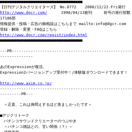
■■■■■■■■■■■■■■■■■■■■■■■■■■■■■■■■■■■
【日刊デジタルクリエイターズ】 No.0772 2000/12/22.Fri発行
http://www.dgcr.com/
1998/04/13創刊 前号の発行部数
17186部
情報提供・投稿・広告の御相談はこちらまで mailto:info@dgcr.com
登録・解除・変更・FAQはこちら
http://www.dgcr.com/regist/index.html
■■■■■■■■■■■■■■■■■■■■■■■■■■■■■■■■■■■
---PR---------------------------------------------------
--------------
あのExpressionが復活。
Expression2バージョンアップ受付中！/体験版ダウンロードできます！
http://www.axim.co.jp/
--------------------------------------------------------
---------PR---
＜正直、これは身悶えするほど羨ましかったです＞
■デジクリトーク
パチンコサウンドクリエーターのつぶやき
～パチンコ雑誌との、甘い関係（？）～