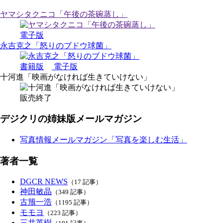
ヤマシタクニコ「午後の茶碗蒸し」
電子版
永吉克之「怒りのブドウ球菌」
書籍版
電子版
十河進「映画がなければ生きていけない」
販売終了
デジクリの姉妹版メールマガジン
写真情報メールマガジン「写真を楽しむ生活」
著者一覧
DGCR NEWS
（17 記事）
神田敏晶
（349 記事）
古籏一浩
（1195 記事）
モモヨ
（223 記事）
三井英樹