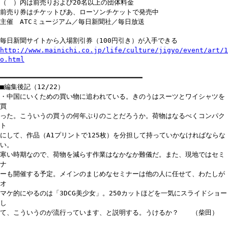
（ ）内は前売りおよび20名以上の団体料金
前売り券はチケットぴあ、ローソンチケットで発売中
主催 ATCミュージアム／毎日新聞社／毎日放送
毎日新聞サイトから入場割引券（100円引き）が入手できる
http://www.mainichi.co.jp/life/culture/jigyo/event/art/1
o.html
━━━━━━━━━━━━━━━━━━━━━━━━━━━━━━━━━━━
■編集後記（12/22）
・中国にいくための買い物に追われている。きのうはスーツとワイシャツを
買
った。こういうの買うの何年ぶりのことだろうか。荷物はなるべくコンパク
ト
にして、作品（A1プリントで125枚）を分担して持っていかなければならな
い。
寒い時期なので、荷物を減らす作業はなかなか難儀だ。また、現地ではセミ
ナ
ーも開催する予定。メインのまじめなセミナーは他の人に任せて、わたしが
オ
マケ的にやるのは「3DCG美少女」。250カットほどを一気にスライドショー
し
て、こういうのが流行っています、と説明する。うけるか？ （柴田）