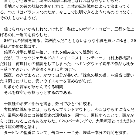
旨くしかも確実に、現実の商品に着地しなければならないからだ。
着地とその後の航跡の曳かせ方は、全体の広告戦略によって決まってく
る。つまりはバランスなのだが、今ここで説明できるようなものではなく、
その力もないようだ。
信じられないかもしれないけれど、私はこのボディ・コピー、三行を仕上
げるのに一週間を費やした。
80年代の雑誌を捲る。普段読んだこともないような小説を買いにゆき、20
冊ほど斜めに飛ばす。
鉛筆を片手に単語を拾い、それを組み立てて選別する。
だが、フィッツジェラルドの「マイ・ロスト・シティー」（村上春樹訳）
だけは、何度目かの精読をしてしまった。ヘミングウェイ晩年の作品も棚か
ら落ちてきたが、注意深くそれは片づけた。
深夜、ゆきづまると、かつて自分が書いた「緑色の坂の道」を適当に開い
たり閉じたりした。安いウイスキーを嘗めながらだ。
対象から言葉が浮かんでくる瞬間。
それを虚空から掴もうとするのである。
十数種のボディ部分を書き、数日でひとつに絞る。
客観的に眺めるには、もちろんプリントアウトし、今回はやらずに済んだ
が、最悪の場合には首都高速の環状線を一周する。運転することで、頭がか
らっぽになることもあるからだ。C2のパーキングで、大黒埠頭とはまた別の
走り屋の若者と話す。
タービンの型番について、缶コーヒー半分、煙草一本分の時間を潰す。