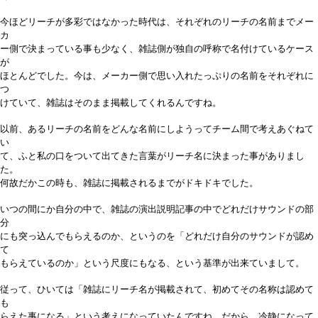
今ほどリーチが多彩ではなかった時代は、それぞれのリーチの名前までメー
カ
ー側で決まっている事も少なく、雑誌側が独自の呼称で名付けているケース
が
ほとんどでした。今は、メーカー側で思い入れたっぷりの名前をそれぞれに
つ
けていて、雑誌はそのまま掲載してくれるんですね。
以前、あるリーチの名前をどんな名前にしようってチーム間で考えあぐねて
い
て、ふと私の口をついて出てきた言葉がリーチ名に決まった事がありまし
た。
何故だかこの時も、雑誌に掲載されるまでがドキドキでした。
いつの間にか自分の中で、雑誌の演出説明記事の中でどれだけサウンドの部
分
にも突っ込んでもらえるのか、というのを「どれだけ自分のサウンドが認め
て
もらえているのか」という尺度にもなる、という基準が出来ていまして。
従って、ひいては「雑誌にリーチ名が掲載されて、初めてその名称は認めて
も
らえた事になる」という考えになっていたんですね。だから、冷静になって