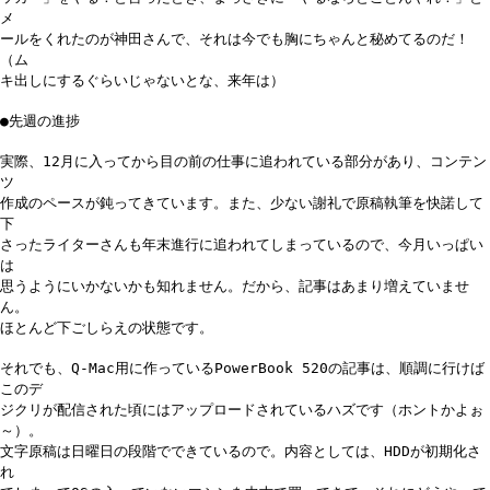
メ
ールをくれたのが神田さんで、それは今でも胸にちゃんと秘めてるのだ！
（ム
キ出しにするぐらいじゃないとな、来年は）
●先週の進捗
実際、12月に入ってから目の前の仕事に追われている部分があり、コンテン
ツ
作成のペースが鈍ってきています。また、少ない謝礼で原稿執筆を快諾して
下
さったライターさんも年末進行に追われてしまっているので、今月いっぱい
は
思うようにいかないかも知れません。だから、記事はあまり増えていませ
ん。
ほとんど下ごしらえの状態です。
それでも、Q-Mac用に作っているPowerBook 520の記事は、順調に行けば
このデ
ジクリが配信された頃にはアップロードされているハズです（ホントかよぉ
～）。
文字原稿は日曜日の段階でできているので。内容としては、HDDが初期化さ
れ