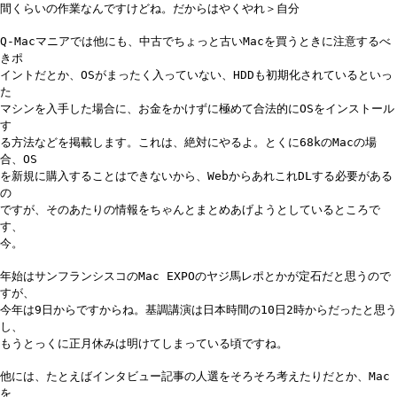
間くらいの作業なんですけどね。だからはやくやれ＞自分
Q-Macマニアでは他にも、中古でちょっと古いMacを買うときに注意するべ
きポ
イントだとか、OSがまったく入っていない、HDDも初期化されているといっ
た
マシンを入手した場合に、お金をかけずに極めて合法的にOSをインストール
す
る方法などを掲載します。これは、絶対にやるよ。とくに68kのMacの場
合、OS
を新規に購入することはできないから、WebからあれこれDLする必要がある
の
ですが、そのあたりの情報をちゃんとまとめあげようとしているところで
す、
今。
年始はサンフランシスコのMac EXPOのヤジ馬レポとかが定石だと思うので
すが、
今年は9日からですからね。基調講演は日本時間の10日2時からだったと思う
し、
もうとっくに正月休みは明けてしまっている頃ですね。
他には、たとえばインタビュー記事の人選をそろそろ考えたりだとか、Mac
を