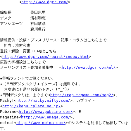
<
http://www.dgcr.com/
>
編集長 柴田忠男
デスク 濱村和恵
アソシエーツ 神田敏晶
森川眞行
情報提供・投稿・プレスリリース・記事・コラムはこちらまで
担当：濱村和恵
登録・解除・変更・FAQはこちら
<
http://www.dgcr.com/regist/index.html
>
広告の御相談はこちらまで
メーリングリスト参加者募集中 <
http://www.dgcr.com/ml/
>
★等幅フォントでご覧ください。
★【日刊デジタルクリエイターズ】は無料です。
お友達にも是非お奨め下さい (^_^)/
★日刊デジクリは、まぐまぐ<
http://rap.tegami.com/mag2/
>、
Macky!<
http://macky.nifty.com/
>、カプライト
<
http://kapu.cplaza.ne.jp/
>、
Pubzine<
http://www.pubzine.com/
>、E-
Magazine<
http://www.emaga.com/
>、
melma!<
http://www.melma.com/
>のシステムを利用して配信していま
す。