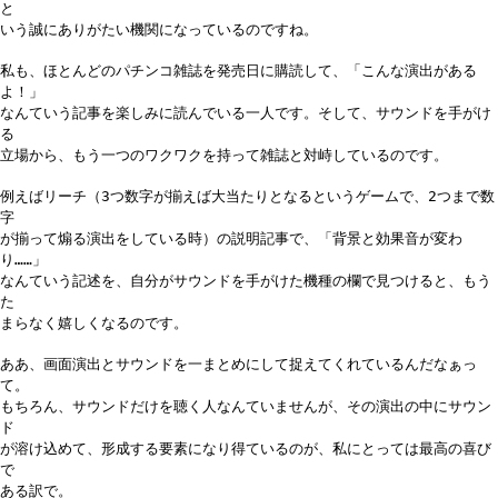
と
いう誠にありがたい機関になっているのですね。
私も、ほとんどのパチンコ雑誌を発売日に購読して、「こんな演出がある
よ！」
なんていう記事を楽しみに読んでいる一人です。そして、サウンドを手がけ
る
立場から、もう一つのワクワクを持って雑誌と対峙しているのです。
例えばリーチ（3つ数字が揃えば大当たりとなるというゲームで、2つまで数
字
が揃って煽る演出をしている時）の説明記事で、「背景と効果音が変わ
り……」
なんていう記述を、自分がサウンドを手がけた機種の欄で見つけると、もう
た
まらなく嬉しくなるのです。
ああ、画面演出とサウンドを一まとめにして捉えてくれているんだなぁっ
て。
もちろん、サウンドだけを聴く人なんていませんが、その演出の中にサウン
ド
が溶け込めて、形成する要素になり得ているのが、私にとっては最高の喜び
で
ある訳で。