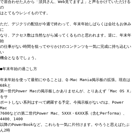
で居合わせた人から「須貝さん、Web見てますよ」と声をかけていただける
の
はとてもウレシイものです。
ただ、デジクリの配信が今週で終わって、年末年始しばらくは会社もお休み
に
なり、アクセス数は当然ながら減ってくるものと思われます。逆に、年末年
始
の仕事がない時間を狙ってやりかけのコンテンツを一気に完成に持ち込むい
い
機会となるでしょう。
●年末年始の過ごし方
年末年始を使って最初にやることは、Q-Mac Mania掲示板の拡張。現在は
68kと
第一世代Power Macの掲示板しかありませんが、とりあえず「Mac OS X」
をサ
ポートしない系列はすべて網羅する予定。今掲示板がないのは、Power
Mac
7600などの第二世代Power Mac、5XXX・6XXX系（含むPerforma）、
4400、1400
以降のPowerBookなど。これらを一気に片付けます。やろうと思えばたぶ
ん2時