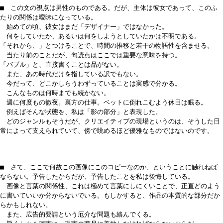
■ この文の視点は男性のものである。だが、主体は彼女であって、このふ
たりの関係は曖昧になっている。
始めての頃、彼女はまだ「デザイナー」ではなかった。
何をしていたか、あるいは何をしようとしていたかは不明である。
「それから、」とつけることで、時間の推移と若干の物語性を含ませる。
当たり前のことだが、句読点はここでは重要な意味を持つ。
「バブル」と、直接書くことは品がない。
また、あの時代だけを指している訳でもない。
今だって、どこかしらうわずっていることは実感で分かる。
こんなものは何時までも続かない。
週に何度もの徹夜。裏方の仕事。ベットに倒れこむよう休日は眠る。
例えばそんな状態を、私は「影の部分」と表現した。
どのジャンルもそうだが、クリエイティブの現場というのは、そうした日
常によって支えられていて、傍で眺めるほど優雅なものではないのです。
■ さて、ここで何故この画像にこのコピーなのか、ということに触れねば
ならない。予告したからだが、予告したことを私は後悔している。
画像と言葉の関係性、これは極めて言葉にしにくいことで、正直どのよう
に書いていいか分からないでいる。もしかすると、作品の本質的な部分だか
らかもしれない。
また、広告的要請という厄介な問題も絡んでくる。