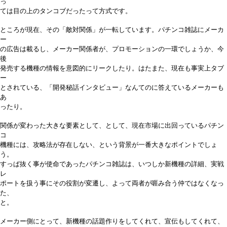
っ
ては目の上のタンコブだったって方式です。
ところが現在、その「敵対関係」が一転しています。パチンコ雑誌にメーカ
ー
の広告は載るし、メーカー関係者が、プロモーションの一環でしょうか、今
後
発売する機種の情報を意図的にリークしたり。はたまた、現在も事実上タブ
ー
とされている、「開発秘話インタビュー」なんてのに答えているメーカーも
あ
ったり。
関係が変わった大きな要素として、として、現在市場に出回っているパチン
コ
機種には、攻略法が存在しない、という背景が一番大きなポイントでしょ
う。
すっぱ抜く事が使命であったパチンコ雑誌は、いつしか新機種の詳細、実戦
レ
ポートを扱う事にその役割が変遷し、よって両者が啀み合う仲ではなくなっ
た、
と。
メーカー側にとって、新機種の話題作りをしてくれて、宣伝もしてくれて、