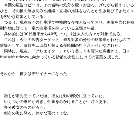
今回の広告コピーは、その当時の気分を朧（おぼろ）げながら覚えている
ひと、その後の浮き沈みや組織・立場の推移をなんとか生き延びてきた方々
を密かな対象としている。
つまり、現在各々の仕事場で中核的な存在となっており、画像を含む各種
制作物に対して一定の決定権を持っている立場と年齢。
具体的には30代後半から40代。つまりは大人の方々が対象である。
これは、今回の広告ターゲット、遡及対象の分析の結果導かれたもので、
前提として、灰皿を二回取り替える長時間の打ち合わせがなされた。
同時に、現在、「クリエイター」という美しくも曖昧な肩書きで、日々
MacやWindowsに向かっている妙齢の女性にむけての言葉を捜した。
それから、彼女はデザイナーになった。
誰もが爪先立っていた頃、彼女は影の部分に立っていた。
いくつかの季節が過ぎ、仕事をみかけることが、時々ある。
多分彼女のものだろう。
都市の海に降る、静かな雨のような。
______________________________