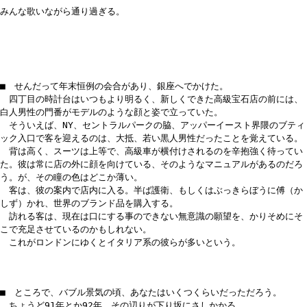
みんな歌いながら通り過ぎる。
■ せんだって年末恒例の会合があり、銀座へでかけた。
四丁目の時計台はいつもより明るく、新しくできた高級宝石店の前には、
白人男性の門番がモデルのような顔と姿で立っていた。
そういえば、NY、セントラルパークの脇、アッパーイースト界隈のブティ
ック入口で客を迎えるのは、大抵、若い黒人男性だったことを覚えている。
背は高く、スーツは上等で、高級車が横付けされるのを辛抱強く待ってい
た。彼は常に店の外に顔を向けている、そのようなマニュアルがあるのだろ
う。が、その瞳の色はどこか薄い。
客は、彼の案内で店内に入る。半ば護衛、もしくはぶっきらぼうに傅（か
しず）かれ、世界のブランド品を購入する。
訪れる客は、現在は口にする事のできない無意識の願望を、かりそめにそ
こで充足させているのかもしれない。
これがロンドンにゆくとイタリア系の彼らが多いという。
■ ところで、バブル景気の頃、あなたはいくつくらいだっただろう。
ちょうど91年とか92年。その辺りが下り坂にさしかかる。