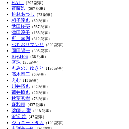
HAL_
（207 記事）
齋藤浩
（567 記事）
松林あつし
（72 記事）
相子達也
（30 記事）
武田瑛夢
（587 記事）
津田淳子
（188 記事）
所 幸則
（312 記事）
べちおサマンサ
（329 記事）
岡田陽一
（305 記事）
Rey.Hori
（38 記事）
杏珠
（35 記事）
もみのこゆきと
（136 記事）
高木泰三
（5 記事）
えむ
（12 記事）
川井拓也
（42 記事）
蓮井慎也
（26 記事）
秋葉秀樹
（73 記事）
森和恵
（437 記事）
薬師寺 聖
（118 記事）
沢辺 均
（47 記事）
ジョニー・タカ
（120 記事）
出渕亮一朗
（30 記事）