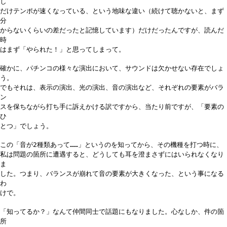
し
だけテンポが速くなっている、という地味な違い（続けて聴かないと、まず
分
からないくらいの差だったと記憶しています）だけだったんですが、読んだ
時
はまず「やられた！」と思ってしまって。
確かに、パチンコの様々な演出において、サウンドは欠かせない存在でしょ
う。
でもそれは、表示の演出、光の演出、音の演出など、それぞれの要素がバラ
ン
スを保ちながら打ち手に訴えかける訳ですから、当たり前ですが、「要素の
ひ
とつ」でしょう。
この「音が2種類あって……」というのを知ってから、その機種を打つ時に、
私は問題の箇所に遭遇すると、どうしても耳を澄まさずにはいられなくなり
ま
した。つまり、バランスが崩れて音の要素が大きくなった、という事になる
わ
けで。
「知ってるか？」なんて仲間同士で話題にもなりました。心なしか、件の箇
所