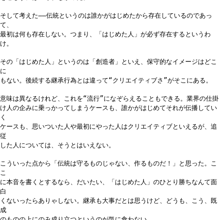
そして考えた――伝統というのは誰かがはじめたから存在しているのであっ
て、
最初は何も存在しない。つまり、「はじめた人」が必ず存在するというわ
け。
その「はじめた人」というのは「創造者」といえ、保守的なイメージはどこ
に
もない。後続する継承行為とは違って“クリエイティブさ”がそこにある。
意味は異なるけれど、これを“流行”になぞらえることもできる。業界の仕掛
け人の企みに乗っかってしまうケースも、誰かがはじめてそれが伝播してい
く
ケースも、思いついた人や最初にやった人はクリエイティブといえるが、追
従
した人については、そうとはいえない。
こういった点から「伝統は守るものじゃない、作るものだ！」と思った。こ
こ
に本音を書くとするなら、だいたい、「はじめた人」のひとり勝ちなんて面
白
くないったらありゃしない。継承も大事だとは思うけど、どうも、こう、既
成
のものの上にのみ成り立つというのが気に食わない。