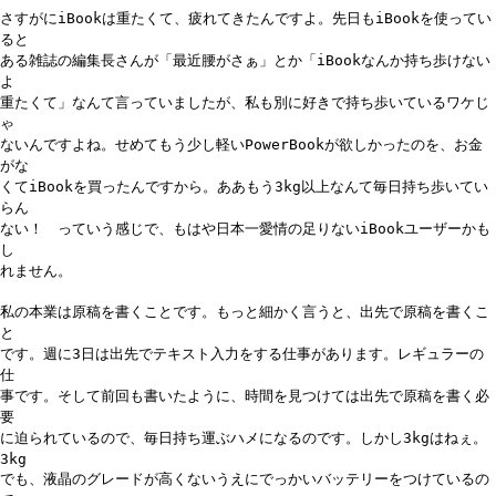
さすがにiBookは重たくて、疲れてきたんですよ。先日もiBookを使ってい
ると
ある雑誌の編集長さんが「最近腰がさぁ」とか「iBookなんか持ち歩けない
よ
重たくて」なんて言っていましたが、私も別に好きで持ち歩いているワケじ
ゃ
ないんですよね。せめてもう少し軽いPowerBookが欲しかったのを、お金
がな
くてiBookを買ったんですから。ああもう3kg以上なんて毎日持ち歩いてい
らん
ない！ っていう感じで、もはや日本一愛情の足りないiBookユーザーかも
し
れません。
私の本業は原稿を書くことです。もっと細かく言うと、出先で原稿を書くこ
と
です。週に3日は出先でテキスト入力をする仕事があります。レギュラーの
仕
事です。そして前回も書いたように、時間を見つけては出先で原稿を書く必
要
に迫られているので、毎日持ち運ぶハメになるのです。しかし3kgはねぇ。
3kg
でも、液晶のグレードが高くないうえにでっかいバッテリーをつけているの