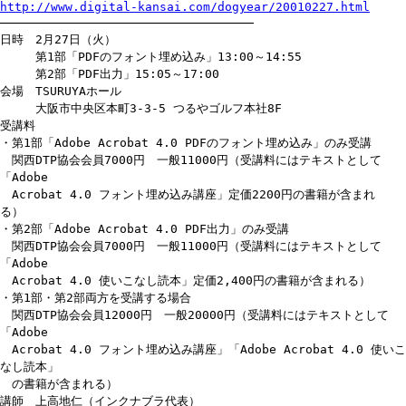
http://www.digital-kansai.com/dogyear/20010227.html
───────────────────────────────────
日時 2月27日（火）
第1部「PDFのフォント埋め込み」13:00～14:55
第2部「PDF出力」15:05～17:00
会場 TSURUYAホール
大阪市中央区本町3-3-5 つるやゴルフ本社8F
受講料
・第1部「Adobe Acrobat 4.0 PDFのフォント埋め込み」のみ受講
関西DTP協会会員7000円 一般11000円（受講料にはテキストとして
「Adobe
Acrobat 4.0 フォント埋め込み講座」定価2200円の書籍が含まれ
る）
・第2部「Adobe Acrobat 4.0 PDF出力」のみ受講
関西DTP協会会員7000円 一般11000円（受講料にはテキストとして
「Adobe
Acrobat 4.0 使いこなし読本」定価2,400円の書籍が含まれる）
・第1部・第2部両方を受講する場合
関西DTP協会会員12000円 一般20000円（受講料にはテキストとして
「Adobe
Acrobat 4.0 フォント埋め込み講座」「Adobe Acrobat 4.0 使いこ
なし読本」
の書籍が含まれる）
講師 上高地仁（インクナブラ代表）