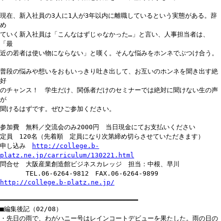
現在、新入社員の3人に1人が3年以内に離職しているという実態がある。辞
め
ていく新入社員は「こんなはずじゃなかった…」と言い、人事担当者は、
「最
近の若者は使い物にならない」と嘆く。そんな悩みをホンネでぶつけ合う。
普段の悩みや想いをおもいっきり吐き出して、お互いのホンネを聞き出す絶
好
のチャンス！ 学生だけ、関係者だけのセミナーでは絶対に聞けない生の声
が
聞けるはずです。ぜひご参加ください。
参加費 無料／交流会のみ2000円 当日現金にてお支払いください
定員 120名（先着順 定員になり次第締め切らさせていただきます）
申し込み
http://college.b-
platz.ne.jp/carriculum/130221.html
問合せ 大阪産業創造館ビジネスカレッジ 担当：中根、早川
TEL.06-6264-9812 FAX.06-6264-9899
http://college.b-platz.ne.jp/
━━━━━━━━━━━━━━━━━━━━━━━━━━━━━━━━━━━
■編集後記（02/08）
・先日の雨で、わがハニー号はレインコートデビューを果たした。雨の日の