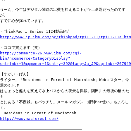
うーん、今年はデジタル関連の出費を抑えるコトが至上命題だったのです
が、
すでに心が揺れています。
・ThinkPad i Series 1124製品紹介
http://www.jp.ibm.com/pc/thinkpad/tpi11211/tpi11211a.htm
・ココで買えます（笑）
http://commerce-26.www.ibm.com/cgi-
bin/ncommerce/CategoryDisplay?
cntrfnbr=1&cgmenbr=1&cntry=392&lang=Ja_JP&cgrfnbr=207949
【すがい・げん】
ライター。「Residens in Forest of Macintosh」Webマスター。今
週のR.F.M
はちょっと趣向を変えて水上バスからの夜景を掲載。隅田川の最後の橋のた
も
とにある「不夜城」もバッチリ。メールマガジン「週刊Mac使い」もよろし
く。
・Residens in Forest of Macintosh
http://www.macforest.com/
━━━━━━━━━━━━━━━━━━━━━━━━━━━━━━━━━━━