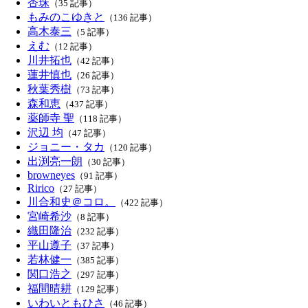
杏珠
（35 記事）
もみのこゆきと
（136 記事）
高木泰三
（5 記事）
えむ
（12 記事）
川井拓也
（42 記事）
蓮井慎也
（26 記事）
秋葉秀樹
（73 記事）
森和恵
（437 記事）
薬師寺 聖
（118 記事）
沢辺 均
（47 記事）
ジョニー・タカ
（120 記事）
出渕亮一朗
（30 記事）
browneyes
（91 記事）
Ririco
（27 記事）
川合和史＠コロ。
（422 記事）
宮崎希沙
（8 記事）
織田隆治
（232 記事）
平山遵子
（37 記事）
若林健一
（385 記事）
関口浩之
（297 記事）
福間晴耕
（129 記事）
いわいともひさ
（46 記事）