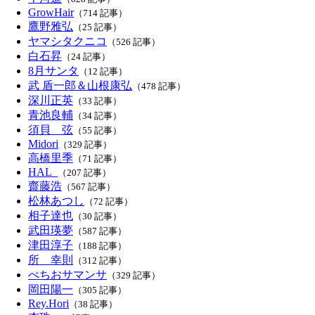
GrowHair
（714 記事）
鷹野雅弘
（25 記事）
ヤマシタクニコ
（526 記事）
白石昇
（24 記事）
8月サンタ
（12 記事）
武 盾一郎＆山根康弘
（478 記事）
深川正英
（33 記事）
青池良輔
（34 記事）
須貝 弦
（55 記事）
Midori
（329 記事）
高橋里季
（71 記事）
HAL_
（207 記事）
齋藤浩
（567 記事）
松林あつし
（72 記事）
相子達也
（30 記事）
武田瑛夢
（587 記事）
津田淳子
（188 記事）
所 幸則
（312 記事）
べちおサマンサ
（329 記事）
岡田陽一
（305 記事）
Rey.Hori
（38 記事）