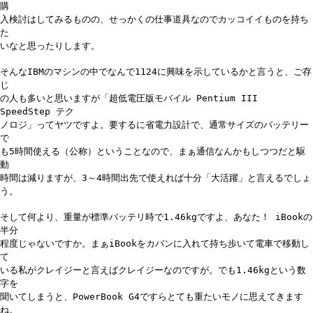
購
入検討はしてみるものの、せっかくの仕事道具なのでカッコイイものを持ち
た
いなと思ったりします。
そんなIBMのマシンの中でなんで1124に興味を示しているかと言うと、ご存
じ
の人も多いと思いますが「超低電圧版モバイル Pentium III
SpeedStep テク
ノロジ」ってヤツですよ。要するに省電力設計で、通常サイズのバッテリー
で
も5時間使える（公称）ということなので、まぁ通信なんかもしつつだと駆
動
時間は減りますが、3～4時間出先で使えれば十分「大活躍」と言えるでしょ
う。
そして何より、重量が標準バッテリ時で1.46kgですよ、あなた！ iBookの
半分
程度じゃないですか。まぁiBookをカバンに入れて持ち歩いて電車で移動し
て
いる私がクレイジーと言えばクレイジーなのですが。でも1.46kgという数
字を
聞いてしまうと、PowerBook G4ですらとても重たいモノに思えてきます
ね。