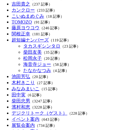
吉田貴之
（237 記事）
カンクロー
（233 記事）
こいぬまめぐみ
（18 記事）
TOMOZO
（91 記事）
藤原ヨウコウ
（246 記事）
関根正幸
（181 記事）
超短編ナンバーズ
（119 記事）
タカスギシンタロ
（23 記事）
柴田友美
（35 記事）
松岡永子
（20 記事）
海音寺ジョー
（58 記事）
たなかなつみ
（4 記事）
池田芳弘
（20 記事）
木村きこり
（27 記事）
みなみまいこ
（15 記事）
田中実
（6 記事）
柴田忠男
（3247 記事）
濱村和恵
（3228 記事）
デジクリトーク（ゲスト）
（228 記事）
イベント案内
（643 記事）
展覧会案内
（734 記事）