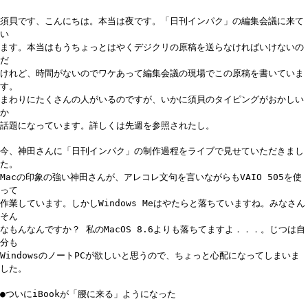
須貝です、こんにちは。本当は夜です。「日刊インパク」の編集会議に来て
い
ます。本当はもうちょっとはやくデジクリの原稿を送らなければいけないの
だ
けれど、時間がないのでワケあって編集会議の現場でこの原稿を書いていま
す。
まわりにたくさんの人がいるのですが、いかに須貝のタイピングがおかしい
か
話題になっています。詳しくは先週を参照されたし。
今、神田さんに「日刊インパク」の制作過程をライブで見せていただきまし
た。
Macの印象の強い神田さんが、アレコレ文句を言いながらもVAIO 505を使
って
作業しています。しかしWindows Meはやたらと落ちていますね。みなさん
そん
なもんなんですか？ 私のMacOS 8.6よりも落ちてますよ．．．。じつは自
分も
WindowsのノートPCが欲しいと思うので、ちょっと心配になってしまいま
した。
●ついにiBookが「腰に来る」ようになった