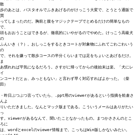
散
歩のあとは、バスタオルでふきあげるのがけっこう大変で、とうとう通販で
買
ってしまったのだ。胸前と腹をマジックテープでとめるだけの簡単なもの
で、
頭もおおうことはできるが、徹底的にいやがるのでやめた。けっこう高級犬
の
ふんいき（？）。おしっこをするときコートが対象物にふれてごわごわいう
の
で、それを嫌って散歩コースの半分くらいまでは足をちょいとあげるだけ。
ま
あ慣れれば平気になるだろう。さすがに帰ってからの後始末は楽。「犬にレ
イ
ンコートだとぉ、みっともない」と言わず早く対応すればよかった。（柴
田）
・昨日ぶつぶつ言っていたら、.ppt用のviewerがあるという指摘を舩倉さ
んよ
りいただきました。なんとマック版まである。こういうメールはありがたい
っ
す。viewerがあるなんて、聞いたことなかったもの。まつかささんのとこ
ろに
は、wordとexcelのviewer情報まで。こっちはWin版しかないみたい。