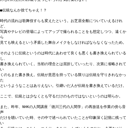
●伝統なんか捨てちゃえ！？
時代の流れは歌舞伎すらも変えたという。お芝居全般についていえるけれ
ど、
写真やテレビの登場によってアップで撮られることをも想定しつつ、遠くか
ら
見ても映えるという矛盾した舞台メイクをしなければならなくなったため。
そのように伝統というのは時代にあわせて良くも悪くも書き換えられている
し、
書き換えられていく。当初の理念とは屈折していったり、次第に省略されて
い
くのもまた書き換え。伝統が意思を持っている限りは伝統を守りきれなかっ
た
というようなことはありえない。引継いだ人が伝統を書き換えているだけ。
ここで、伝統とは少なくとも守るだけのものではないというのは明らか。
また、昨年、NHKの人間講座「徳川三代の人間学」の再放送を作業の傍ら音
声
だけを聴いていた時、その中で述べられていたことが印象深く記憶に残って
い