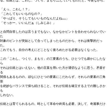
る。伝統とは、こわし、つくり、まもり……していくものだと。今更ながら、
「えっ、こわし！？」
「こわしてもいいものなの？」
「やっぱり、そうしてもいいものなんだよね……」
「そっかー、いいんだぁ（しみじみ）」
と自問自答したのは言うまでもない。なかなかピントを合わせられないでい
た
対象のピントが突如として合ってしまったものだから、それは衝撃的だっ
た。
これでもう、自分の考えにどことなく後ろめたがる必要はなくなった。
この「こわし、つくり、まもり」の三要素のうち、ひとつでも疎かにしたな
ら
それは伝統とはいえない。他の言葉を用いた方が適切なように思う。矛盾す
る
関係もあるものの、頑なにひとつの要素にこだわらず、それらの要素の三角
形
を絶妙なバランスで保ち続けること、それが伝統を確立する上での難しさか
も
しれない。
伝統とは育てられるもの。時として革命や終焉も必要。決して、奇麗事だけ