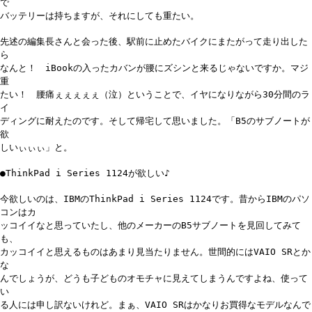
で
バッテリーは持ちますが、それにしても重たい。
先述の編集長さんと会った後、駅前に止めたバイクにまたがって走り出した
ら
なんと！ iBookの入ったカバンが腰にズシンと来るじゃないですか。マジ
重
たい！ 腰痛ぇぇぇぇぇ（泣）ということで、イヤになりながら30分間のラ
イ
ディングに耐えたのです。そして帰宅して思いました。「B5のサブノートが
欲
しいぃぃぃ」と。
●ThinkPad i Series 1124が欲しい♪
今欲しいのは、IBMのThinkPad i Series 1124です。昔からIBMのパソ
コンはカ
ッコイイなと思っていたし、他のメーカーのB5サブノートを見回してみて
も、
カッコイイと思えるものはあまり見当たりません。世間的にはVAIO SRとか
な
んでしょうが、どうも子どものオモチャに見えてしまうんですよね、使って
い
る人には申し訳ないけれど。まぁ、VAIO SRはかなりお買得なモデルなんで