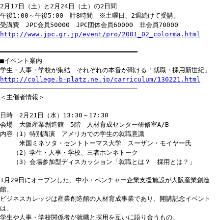
2月17日（土）と2月24日（土）の2日間
午後1:00～午後5:00 計8時間 ※土曜日、2週続けて受講。
受講費 JPC会員50000 JPC団体会員60000 非会員70000
http://www.jpc.gr.jp/event/pro/2001_02_colorma.html
━━━━━━━━━━━━━━━━━━━━━━━━━━━━━━━━━━━
■イベント案内
学生・人事・学校が集結 それぞれの本音が聞ける「就職・採用新世紀」
http://college.b-platz.ne.jp/carriculum/130221.html
───────────────────────────────────
＜主催者情報＞
日時 2月21日（水）13:30～17:30
会場 大阪産業創造館 5階 人材育成センター研修室A/B
内容（1）特別講演 アメリカでの学生の就職意識
米国ミネソタ・セントトーマス大学 スーザン・モイヤー氏
（2）学生・人事・学校、三者ホンネトーク
（3）会場参加型ディスカッション「就職とは？ 採用とは？」
1月29日にオープンした、中小・ベンチャー企業支援施設が大阪産業創造
館。
ビジネスカレッジは産業創造館の人材育成事業であり、開講記念イベント
は、
学生や人事・学校関係者が就職と採用を互いに語り合うもの。