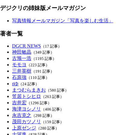
デジクリの姉妹版メールマガジン
写真情報メールマガジン「写真を楽しむ生活」
著者一覧
DGCR NEWS
（17 記事）
神田敏晶
（349 記事）
古籏一浩
（1195 記事）
モモヨ
（223 記事）
三井英樹
（191 記事）
石原強
（110 記事）
rゆ
（24 記事）
まつむらまきお
（580 記事）
笠居トシヒロ
（263 記事）
吉井宏
（1296 記事）
海津ヨシノリ
（406 記事）
永吉克之
（298 記事）
茂田カツノリ
（159 記事）
上原ゼンジ
（280 記事）
十河進
（828 記事）