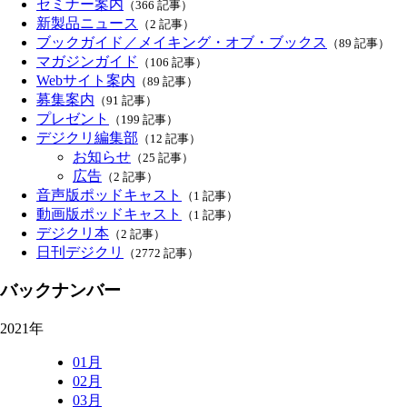
セミナー案内
（366 記事）
新製品ニュース
（2 記事）
ブックガイド／メイキング・オブ・ブックス
（89 記事）
マガジンガイド
（106 記事）
Webサイト案内
（89 記事）
募集案内
（91 記事）
プレゼント
（199 記事）
デジクリ編集部
（12 記事）
お知らせ
（25 記事）
広告
（2 記事）
音声版ポッドキャスト
（1 記事）
動画版ポッドキャスト
（1 記事）
デジクリ本
（2 記事）
日刊デジクリ
（2772 記事）
バックナンバー
2021年
01月
02月
03月