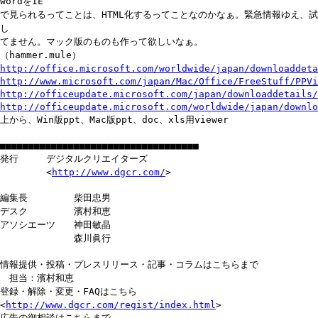
wordをIE
で見られるってことは、HTML化するってことなのかなぁ。緊急情報ゆえ、試
し
てません。マック版のものも作って欲しいなぁ。
（hammer.mule）
http://office.microsoft.com/worldwide/japan/downloaddeta
http://www.microsoft.com/japan/Mac/Office/FreeStuff/PPVi
http://officeupdate.microsoft.com/japan/downloaddetails/
http://officeupdate.microsoft.com/worldwide/japan/downl
上から、Win版ppt、Mac版ppt、doc、xls用viewer
■■■■■■■■■■■■■■■■■■■■■■■■■■■■■■■■■■■
発行 デジタルクリエイターズ
<
http://www.dgcr.com/
>
編集長 柴田忠男
デスク 濱村和恵
アソシエーツ 神田敏晶
森川眞行
情報提供・投稿・プレスリリース・記事・コラムはこちらまで
担当：濱村和恵
登録・解除・変更・FAQはこちら
<
http://www.dgcr.com/regist/index.html
>
広告の御相談はこちらまで