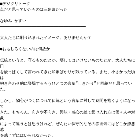
■デジクリトーク
点だと思っていたものは三角形だった
なゆみ かすい
───────────────────────────────────
大人たちに刷り込まれたイメージ、ありませんか？
●おもしろくないのは何故か
伝統というと、守るものだとか、壊してはいけないものだとか、大人たちに
口
を酸っぱくして言われてきた印象ばかりが残っている。また、小さかった頃
は
抱き合わせ的に登場するもうひとつの言葉“しきたり”と同義だと思ってい
た。
しかし、物心がつくにつれて伝統という言葉に対して疑問を抱くようになっ
て
きた。もちろん、向きや不向き、興味・感心の差で受け入れ方は個々人や対
象
によって違うとは思うけれど、ぜんたい保守的なその雰囲気にはどこか嫌悪
感
を感じずにはいられなかった。