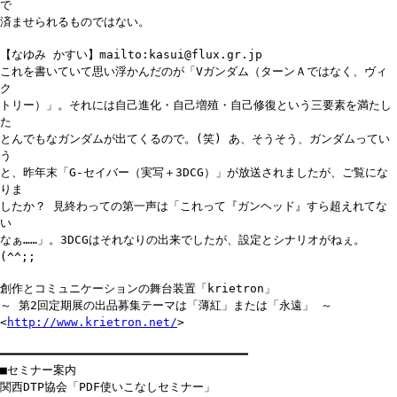
で
済ませられるものではない。
【なゆみ かすい】mailto:kasui@flux.gr.jp
これを書いていて思い浮かんだのが「Vガンダム（ターンＡではなく、ヴィ
ク
トリー）」。それには自己進化・自己増殖・自己修復という三要素を満たし
た
とんでもなガンダムが出てくるので。(笑) あ、そうそう、ガンダムってい
う
と、昨年末「G-セイバー（実写＋3DCG）」が放送されましたが、ご覧にな
りま
したか？ 見終わっての第一声は「これって『ガンヘッド』すら超えれてな
い
なぁ……」。3DCGはそれなりの出来でしたが、設定とシナリオがねぇ。
(^^;;
創作とコミュニケーションの舞台装置「krietron」
～ 第2回定期展の出品募集テーマは「薄紅」または「永遠」 ～
<
http://www.krietron.net/
>
━━━━━━━━━━━━━━━━━━━━━━━━━━━━━━━━━━━
■セミナー案内
関西DTP協会「PDF使いこなしセミナー」