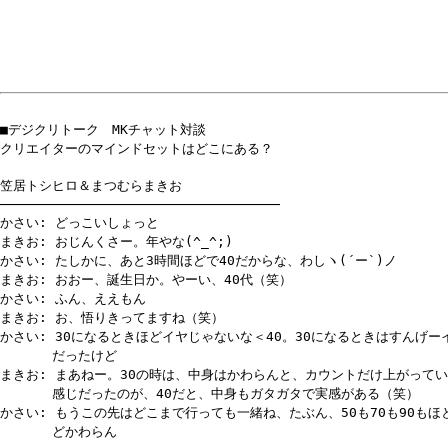
■デジクリトーク MKチャット対談
クリエイターのマインドセットはどこにある？
笠居トシヒロ＆まつむらまきお
───────────────────────────────────
かさい: どっこいしょっと
まきお: おじんくさー。年やな(^_^;)
かさい: たしかに、あと3時間ほどで40だからな、わしヽ(´ー`)ノ
まきお: おおー、誕生日か。やーい、40代（笑）
かさい: ふん、ええもん
まきお: お、悟りきってますね（笑）
かさい: 30になるときほどイヤじゃないな＜40。30になるときはすんげー
だったけど
まきお: まあねー。30の時は、中身はかわらんと、カウントだけ上がって
感じだったのが、40だと、中身もガタガタで実感がある（笑）
かさい: もうこの先はどこまで行っても一緒ね、たぶん、50も70も90もほ
どかわらん