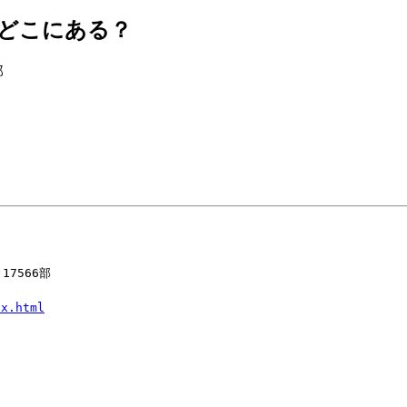
はどこにある？
部
7566部
ex.html