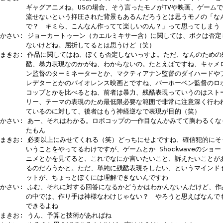
ギャグアニメね。USの場合、そう言ったモノがTVや映画、ゲームで
流せないという抑圧された背景もあるんだろうとは思うモノの「な
で？ キミら、こんなん作ってて楽しいのん？」って思ってしまう
かさい: ジョーカートゥーン（カエルミキサー含）に関しては、ボクは否定
ないけどね。屈折してるとは思うけど（笑）
まきお: 作品に関してはね、ぼくも否定しないっすよ。ただ、なんのための
酷、暴力表現なのかがね、わからないの。たとえばですね、キャメ
ン監督のターミネーターとか、マクティアナン監督のダイハードや
レデターとかのバイオレンス映画とですね、バーホーベン監督のロ
コップとかを比べるとね、前者は暴力、残酷表現っていうのはスト
リー、テーマの表現のため最低限必要な範囲で非常に注意深く行わ
ているのに対して、後者はもう神経逆なで表現が目的（笑）
かさい: あー、それはわかる。ロボコップの一作目なんかみてて胸わるくな
たもん
まきお: 必要以上にみせてくれる（笑）どっちにせよですね、確信犯的にそ
いうことをやってるわけですが、ゲームとか Shockwaveのショー
ニメとかを見てると、これでなにか言いたいこと、訴えたいことが
るのだろうかと。ただ、単純に残酷表現をしたい、というマインド
ットが、ちょっとぼくには理解できないんですわ
かさい: ふむ、それに対する回答になるかどうかはわかんないんだけど、作
の中では、作り手は神様なわけじゃない？ やろうと思えばなんで
できるよね
まきお: うん、予算と技術があればね