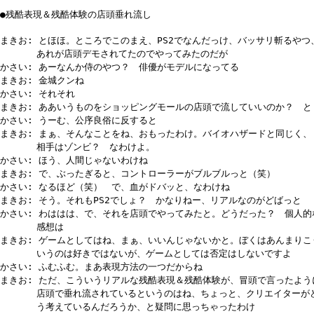
●残酷表現＆残酷体験の店頭垂れ流し
まきお: とほほ。ところでこのまえ、PS2でなんだっけ、バッサリ斬るやつ
あれが店頭デモされてたのでやってみたのだが
かさい: あーなんか侍のやつ？ 俳優がモデルになってる
まきお: 金城クンね
かさい: それそれ
まきお: ああいうものをショッピングモールの店頭で流していいのか？ と
かさい: うーむ、公序良俗に反すると
まきお: まぁ、そんなことをね、おもったわけ。バイオハザードと同じく、
相手はゾンビ？ なわけよ。
かさい: ほう、人間じゃないわけね
まきお: で、ぶったぎると、コントローラーがブルブルっと（笑）
かさい: なるほど（笑） で、血がドバッと、なわけね
まきお: そう。それもPS2でしょ？ かなりねー、リアルなのがどばっと
かさい: わははは、で、それを店頭でやってみたと。どうだった？ 個人的
感想は
まきお: ゲームとしてはね、まぁ、いいんじゃないかと。ぼくはあんまりこ
いうのは好きではないが、ゲームとしては否定はしないですよ
かさい: ふむふむ。まあ表現方法の一つだからね
まきお: ただ、こういうリアルな残酷表現＆残酷体験が、冒頭で言ったよう
店頭で垂れ流されているというのはね、ちょっと、クリエイターが
う考えているんだろうか、と疑問に思っちゃったわけ