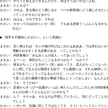
かさい: やろうと思えばできるんだけど、実はそうはいかないよね
まきお: たとえば？
かさい: それは、見る側がどう感じるか、つーか観客側にどう感じさせたい
ってことがカセになるから
まきお: ははぁ、カセですか、それは
かさい: カセってのはおかしいか（笑） でもある意味うっぷんになるかも
れない
●「相手を不愉快にさせたい」という意識か
まきお: 言い換えれば「オレの魂の叫びはこれだぁあああ」では売れないか
理解されやすくする必要がある、ってことかな？
かさい: 内田春菊の「みなみくんの恋人」ってあったでしょう
まきお: えーっと、彼氏がちっこくなるやつかな？ ちがう？
かさい: 彼女がちっこくなるやつ（笑）あれってさ、恋人がちっこくなった
とに関して主人公が困惑する話で、でも最後には、それも納得して
人で生きていこうってなるんだけど、ハッピーエンドになるんだ、
て思った次の展開で彼女が事故で死んじゃっておしまい、なんだよ
まきお: うん、そうだねー
かさい: 読者からすっげー抗議がいっぱい来たらしけど…このときの内田春
さんの心情ってどんなんだったのかな？
まきお: ん？ そりゃあ、そんなのは予想してたろうし、別にどってことな
でしょう
かさい: いやいや、抗議に対してではなくてさ、そういうバッドエンドにし