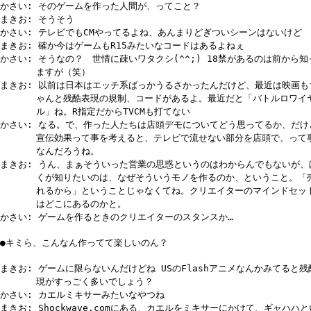
かさい: そのゲームを作った人間が、ってこと？
まきお: そうそう
かさい: テレビでもCMやってるよね、あんまりどぎついシーンはないけど
まきお: 確か今はゲームもR15みたいなコードはあるよねぇ
かさい: そうなの？ 世情に疎いワタクシ(^^;) 18禁があるのは前から知
ますが（笑）
まきお: 以前は日本はエッチ系ばっかうるさかったんだけど、最近は映画も
ゃんと残酷表現の規制、コードがあるよ。最近だと「バトルロワイ
ル」ね。R指定だからTVCMも打てない
かさい: なる。で、作った人たちは店頭デモについてどう思ってるか、だけ
宣伝効果って事を考えると、テレビで流せない部分を店頭で、って
なんだろうね。
まきお: うん、まぁそういった営業の思惑というのはわからんでもないが、
くが知りたいのは、なぜそういうモノを作るのか、ということ。「
れるから」ということじゃなくてね。クリエイターのマインドセッ
はどこにあるのかと。
かさい: ゲームを作るときのクリエイターのスタンスか…
●キミら、こんなん作ってて楽しいのん？
まきお: ゲームに限らないんだけどね USのFlashアニメなんかみてると残
現がすっごく多いでしょう？
かさい: カエルミキサーみたいなやつね
まきお: Shockwave.comにある、カエルをミキサーにかけて、ギャハハ