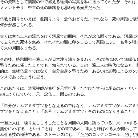
その資料として髑髏の中で燃える蝋燭の写真を私に送ってくれたが、それは
メメントモリ、中世の死の舞踏をも思わせる光景だった。
仏教と踊りといえば、盆踊りより、念仏おどりだ。それなら、死の舞踏に似
何かが感じられる。
古くは空也上人の流れをひく河原での回向、それが念仏踊りである。河原に
て去られた死体を集め、それぞれの額に印をしるして荼毘にふし、名号を唱
て火の周囲をまわる。
その後、時宗開祖一遍上人が日本津々浦々をまわり、その地において無縁仏
弔うために催したことでも、知られている。この一遍上人の時代になると、
的は、無縁仏云々ではなく、自分自身を弔うため、あるいは忘我によるカタ
シスであったように思う。
このあたりは、道元禅師が修行を只管打座（ただひたすらに座るのみ）とい
のによくにていて、只、念仏し、踊るのである。
「自分がナムアミダブツをとなえるのではなく、ナムアミダブツがナムアミ
ブツをとなえること」「名号（ナムアミダブツ）そのものになりきること」
一遍上人は、繰り返しこうしたことを周囲の人間に語っている。只、××する
無心に××する、ということは、どの道であれ、達人と呼ばれる人が開示して
みせる技の秘訣である。ストーンズにも、「ただのロックンロール、だけど