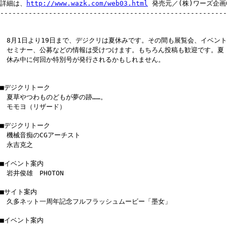
詳細は、
http://www.wazk.com/web03.html
発売元／(株)ワーズ企画05
--------------------------------------------------------
8月1日より19日まで、デジクリは夏休みです。その間も展覧会、イベント
セミナー、公募などの情報は受けつけます。もちろん投稿も歓迎です。夏
休み中に何回か特別号が発行されるかもしれません。
■デジクリトーク
夏草やつわものどもが夢の跡……。
モモヨ（リザード）
■デジクリトーク
機械音痴のCGアーチスト
永吉克之
■イベント案内
岩井俊雄 PHOTON
■サイト案内
久多ネット一周年記念フルフラッシュムービー「墨女」
■イベント案内