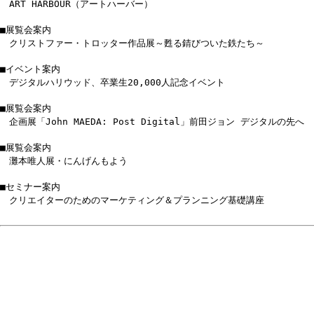
ART HARBOUR（アートハーバー）
■展覧会案内
クリストファー・トロッター作品展～甦る錆びついた鉄たち～
■イベント案内
デジタルハリウッド、卒業生20,000人記念イベント
■展覧会案内
企画展「John MAEDA: Post Digital」前田ジョン デジタルの先へ
■展覧会案内
灘本唯人展・にんげんもよう
■セミナー案内
クリエイターのためのマーケティング＆プランニング基礎講座