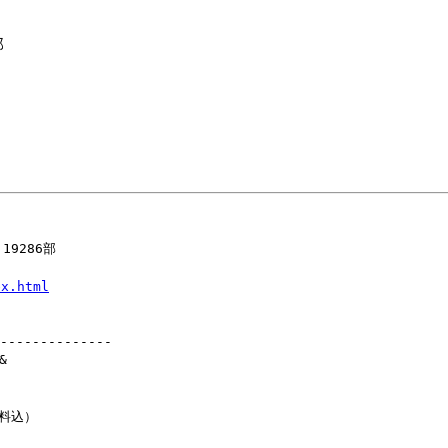
部
9286部
ex.html
--------------
&
送料込）