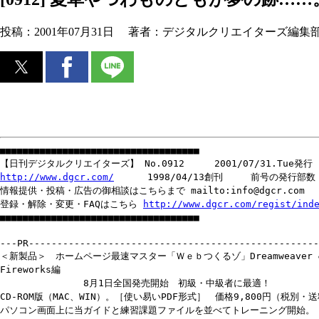
投稿：
2001年07月31日
著者：
デジタルクリエイターズ編集
■■■■■■■■■■■■■■■■■■■■■■■■■■■■■■■■■■■
【日刊デジタルクリエイターズ】 No.0912 2001/07/31.Tue発行
http://www.dgcr.com/
1998/04/13創刊 前号の発行部数 1
情報提供・投稿・広告の御相談はこちらまで mailto:info@dgcr.com
登録・解除・変更・FAQはこちら
http://www.dgcr.com/regist/ind
■■■■■■■■■■■■■■■■■■■■■■■■■■■■■■■■■■■
---PR---------------------------------------------------
＜新製品＞ ホームページ最速マスター「Ｗｅｂつくるゾ」Dreamweaver 
Fireworks編
8月1日全国発売開始 初級・中級者に最適！
CD-ROM版（MAC、WIN）。［使い易いPDF形式］ 価格9,800円（税別・
パソコン画面上に当ガイドと練習課題ファイルを並べてトレーニング開始。