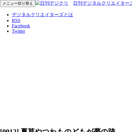
日刊デジタルクリエイター
メニュー切り替え
デジタルクリエイターズとは
RSS
Facebook
Twitter
[0912] 夏草やつわものどもが夢の跡……