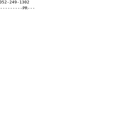
2-249-1302
---------PR---