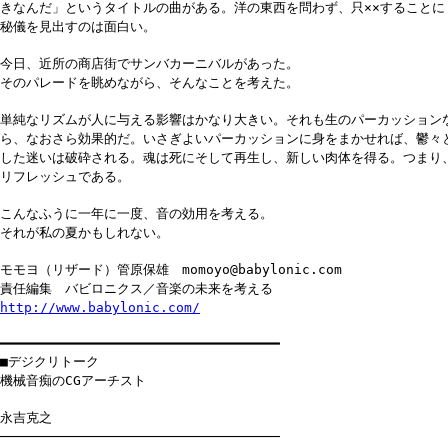
きなんだ」というタイトルの曲がある。洋の東西を問わず、只××することに
秘儀を見出すのは面白い。
今日、近所の商店街でサンバカーニバルがあった。
そのパレードを眺めながら、そんなことを考えた。
単純なリズムが人に与える影響はかなり大きい。それも生のパーカッション
ら、なおさら効果的だ。いさぎよいパーカッションに身をまかせれば、鬱々
した迷いは破砕される。魂は死にそして再生し、新しい肉体を得る。つまり
リフレッシュである。
こんなふうに一年に一度、音の効用を考える。
それが私の夏かもしれない。
モモヨ（リザード）管原保雄 momoyo@babylonic.com
責任編集 バビロニクス／音楽の未来を考える
http://www.babylonic.com/
━━━━━━━━━━━━━━━━━━━━━━━━━━━━━━━━━━━
■デジクリトーク
機械音痴のCGアーチスト
永吉克之
───────────────────────────────────