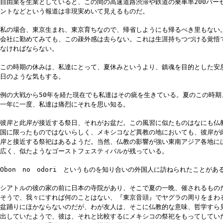
自由業を生業としていると、この間の高速道路渋滞や鉄道の乗車率200パー
ントなどという報道は非現実めいて見えるものだ。
私の場合、東京生まれ、東京育ちなので、帰省しようにも帰るべき里もない
会社に勤めてみても、この疎外感は去らない。これは生涯持ちつづける覚悟
なければならない。
この時期の休みは、私達にとって、夏休みというより、鎮魂を目的とした安
日のような気もする。
例の大戦から50年を経た現在でも私達はその疵を生きている。夏のこの時期
一年に一度、私達は痛烈にそれを思い知る。
彼岸と此岸が接近する祭日、それがお盆だ。この風習に似たものはなにも仏
国に限ったものではないらしく、メキシコなど異教の地においても、彼岸が
岸と接近する祭祀はあるようだ。当然、仏教の影響が強い東南アジア各地に
広く、似たようなゴーストフェスティバルが残っている。
Obon no odori というものを知り合いの外国人に訪ねられたことがあ
シアトルの彼の家の前に日本の寺院があり、そこで夏の一晩、催されるもの
そうで、我々にすれば何のことはない、『東京音頭』でヤグラの周りをまわ
盆踊りにほかならないのだが、わが友人は、そこに仏教的な意味、哲学すら
出していたようで、彼は、それと比較するにメキシコの祭祀をもってしてい