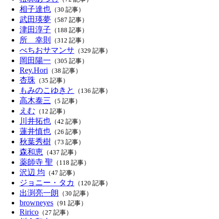
相子達也
（30 記事）
武田瑛夢
（587 記事）
津田淳子
（188 記事）
所 幸則
（312 記事）
べちおサマンサ
（329 記事）
岡田陽一
（305 記事）
Rey.Hori
（38 記事）
杏珠
（35 記事）
もみのこゆきと
（136 記事）
高木泰三
（5 記事）
えむ
（12 記事）
川井拓也
（42 記事）
蓮井慎也
（26 記事）
秋葉秀樹
（73 記事）
森和恵
（437 記事）
薬師寺 聖
（118 記事）
沢辺 均
（47 記事）
ジョニー・タカ
（120 記事）
出渕亮一朗
（30 記事）
browneyes
（91 記事）
Ririco
（27 記事）