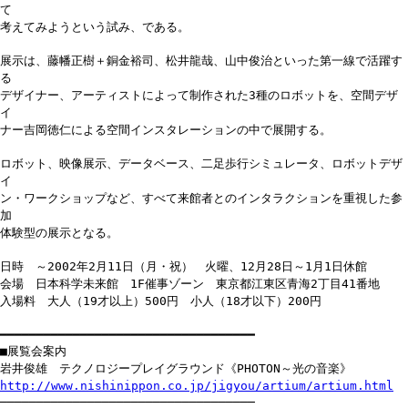
て
考えてみようという試み、である。
展示は、藤幡正樹＋銅金裕司、松井龍哉、山中俊治といった第一線で活躍す
る
デザイナー、アーティストによって制作された3種のロボットを、空間デザ
イ
ナー吉岡徳仁による空間インスタレーションの中で展開する。
ロボット、映像展示、データベース、二足歩行シミュレータ、ロボットデザ
イ
ン・ワークショップなど、すべて来館者とのインタラクションを重視した参
加
体験型の展示となる。
日時 ～2002年2月11日（月・祝） 火曜、12月28日～1月1日休館
会場 日本科学未来館 1F催事ゾーン 東京都江東区青海2丁目41番地
入場料 大人（19才以上）500円 小人（18才以下）200円
━━━━━━━━━━━━━━━━━━━━━━━━━━━━━━━━━━━
■展覧会案内
岩井俊雄 テクノロジープレイグラウンド《PHOTON～光の音楽》
http://www.nishinippon.co.jp/jigyou/artium/artium.html
───────────────────────────────────