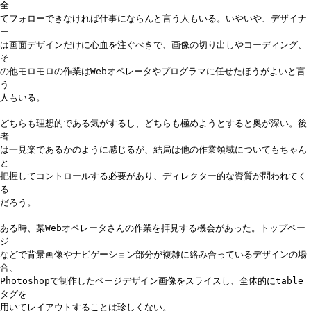
全
てフォローできなければ仕事にならんと言う人もいる。いやいや、デザイナ
ー
は画面デザインだけに心血を注ぐべきで、画像の切り出しやコーディング、
そ
の他モロモロの作業はWebオペレータやプログラマに任せたほうがよいと言
う
人もいる。
どちらも理想的である気がするし、どちらも極めようとすると奥が深い。後
者
は一見楽であるかのように感じるが、結局は他の作業領域についてもちゃん
と
把握してコントロールする必要があり、ディレクター的な資質が問われてく
る
だろう。
ある時、某Webオペレータさんの作業を拝見する機会があった。トップペー
ジ
などで背景画像やナビゲーション部分が複雑に絡み合っているデザインの場
合、
Photoshopで制作したページデザイン画像をスライスし、全体的にtable
タグを
用いてレイアウトすることは珍しくない。