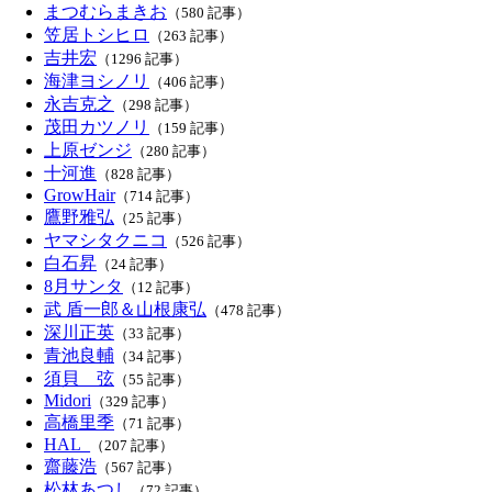
まつむらまきお
（580 記事）
笠居トシヒロ
（263 記事）
吉井宏
（1296 記事）
海津ヨシノリ
（406 記事）
永吉克之
（298 記事）
茂田カツノリ
（159 記事）
上原ゼンジ
（280 記事）
十河進
（828 記事）
GrowHair
（714 記事）
鷹野雅弘
（25 記事）
ヤマシタクニコ
（526 記事）
白石昇
（24 記事）
8月サンタ
（12 記事）
武 盾一郎＆山根康弘
（478 記事）
深川正英
（33 記事）
青池良輔
（34 記事）
須貝 弦
（55 記事）
Midori
（329 記事）
高橋里季
（71 記事）
HAL_
（207 記事）
齋藤浩
（567 記事）
松林あつし
（72 記事）