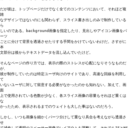
だが彼は、トップページだけでなく全てのコンテンツにおいて、それほど複
雑
なデザインではないのにも関わらず、スライス書き出しのみで制作している
ら
しいのである。background画像を指定したり、見出しやアイコン画像をパ
ーツ
ごとに分けて背景を透過させたりする手間をかけていないわけだ。さすがに
本
文部分は後からテキストデータを流し込んでいたけど。
そんなページの作り方では、表示の際のストレスが心配になりそうなものだ
が、
彼が制作していたのは特定ユーザ向けのサイトであり、高速な回線を利用し
て
いないユーザに対して留意する必要がなかったのかも知れない。加えて、画
面
上で使用されている色数が少なく、各スライス画像の容量もそれほど重くは
な
かったため、表示されるまでのウェイトも大した事はないのだろう。
しかし、いつも画像を細かくパーツ分けして重なり具合を考えながら透過さ
せ
て減色して透明のスペーサー画像でレイアウトを調整して、それでもIEとNS