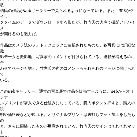
敏
信氏の作品がWebギャラリーで見られるようになっている。また、MP3かク
イッ
クタイムのデータでダウンロードする形だが、竹内氏の肉声で撮影アドバイ
ス
が聞けるのも魅力だ。
作品はカメラ誌のフォトテクニックに連載されたものだ。各写真には詳細な
撮
影データと撮影地、写真家のコメントが付けられている。連載が増えるのに
合
わせてページも増え、竹内氏の声のコメントもそれぞれのページに付けられ
て
いる。
このWebギャラリー、通常の写真展で作品を販売するように、Webからオリ
ジナ
ルプリントが購入できる仕組みになっている。購入ボタンを押すと、購入の
説
明や価格表などが現れる。オリジナルプリントは裏打ちマット加工をしたも
の
と、さらに額装したものが用意されている。竹内氏のサインはそれぞれマッ
ト