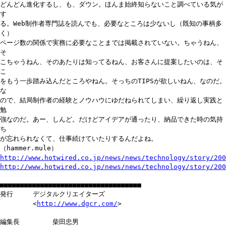
どんどん進化するし、も、ダウン。ほんま始終知らないこと調べている気が
す
る。Web制作者専門誌を読んでも、必要なところは少ないし（既知の事柄多
く）
ページ数の関係で実務に必要なことまでは掲載されていない。ちゃうねん、
そ
こちゃうねん、そのあたりは知ってるねん、お客さんに提案したいのは、そ
こ
をもう一歩踏み込んだところやねん。そっちのTIPSが欲しいねん、なのだ。
な
ので、結局制作者の経験とノウハウにゆだねられてしまい、繰り返し実践と
勉
強なのだ。あー、しんど。だけどアイデアが通ったり、納品できた時の気持
ち
が忘れられなくて、仕事続けていたりするんだよね。
（hammer.mule）
http://www.hotwired.co.jp/news/news/technology/story/200
http://www.hotwired.co.jp/news/news/technology/story/200
■■■■■■■■■■■■■■■■■■■■■■■■■■■■■■■■■■■
発行 デジタルクリエイターズ
<
http://www.dgcr.com/
>
編集長 柴田忠男