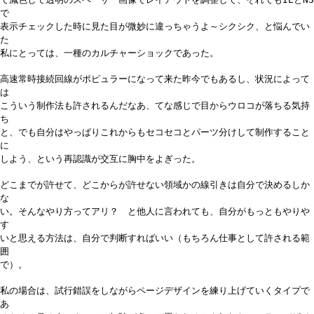
で
表示チェックした時に見た目が微妙に違っちゃうよ～シクシク、と悩んでい
た
私にとっては、一種のカルチャーショックであった。
高速常時接続回線がポピュラーになって来た昨今でもあるし、状況によって
は
こういう制作法も許されるんだなあ、てな感じで目からウロコが落ちる気持
ち
と、でも自分はやっぱりこれからもセコセコとパーツ分けして制作すること
に
しよう、という再認識が交互に胸中をよぎった。
どこまでが許せて、どこからが許せない領域かの線引きは自分で決めるしか
な
い。そんなやり方ってアリ？ と他人に言われても、自分がもっともやりや
す
いと思える方法は、自分で判断すればいい（もちろん仕事として許される範
囲
で）。
私の場合は、試行錯誤をしながらページデザインを練り上げていくタイプで
あ