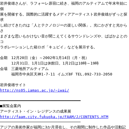
岩井俊雄さんが、ラフォーレ原宿に続き、福岡のアルティアムで年末年始に
個
展を開催する。国際的に活躍するメディアアーティスト岩井俊雄がずっと探
求
し続けてきたのは「人とテクノロジーの楽しい関係」。光にかざすと光から
さ
まざまな思いもかけない音が聞こえてくるサウンドレンズや、ばばかよとの
コ
ラボレーションした箱ロボ「キュビイ」などを展示する。
会期 12月20日（金）～2002年1月14日（月・祝）
12月31日、1月1日は休館日。1月2日は10時～19時
会場 三菱地所アルティアム
福岡市中央区天神1-7-11 イムズ8F TEL.092-733-2050
岩井俊雄サイト
http://ns05.iamas.ac.jp/~iwai/
━━━━━━━━━━━━━━━━━━━━━━━━━━━━━━━━━━━
■展覧会案内
アーティスト・イン・レジデンスの成果展
http://faam.city.fukuoka.jp/FAAM/J/CONTENTS.HTM
───────────────────────────────────
アジアの美術作家が福岡に3か月滞在し、その期間に制作した作品や活動記