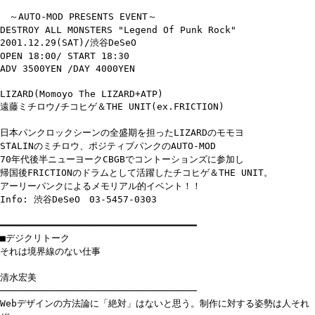
～AUTO-MOD PRESENTS EVENT～
DESTROY ALL MONSTERS "Legend Of Punk Rock"
2001.12.29(SAT)/渋谷DeSeO
OPEN 18:00/ START 18:30
ADV 3500YEN /DAY 4000YEN
LIZARD(Momoyo The LIZARD+ATP)
遠藤ミチロウ/チコヒゲ＆THE UNIT(ex.FRICTION)
日本パンクロックシーンの全盛期を担ったLIZARDのモモヨ
STALINのミチロウ、ポジティブパンクのAUTO-MOD
70年代後半ニューヨークCBGBでコントーションズに参加し
帰国後FRICTIONのドラムとして活躍したチコヒゲ＆THE UNIT。
アーリーパンクによるメモリアル的イベント！！
Info: 渋谷DeSeO 03-5457-0303
━━━━━━━━━━━━━━━━━━━━━━━━━━━━━━━━━━━
■デジクリトーク
それは境界線のない仕事
清水宏美
───────────────────────────────────
Webデザインの方法論に「絶対」はないと思う。制作に対する姿勢は人それ