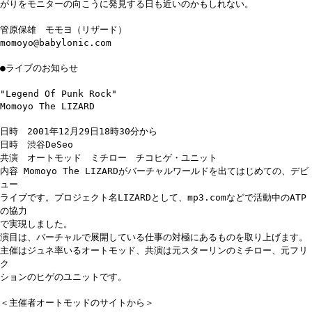
がりをモニターの向こうに発見する日も近いのかもしれない。
管原保雄 モモヨ（リザード）
momoyo@babylonic.com
●ライブのお知らせ
"Legend Of Punk Rock"
Momoyo The LIZARD
日時 2001年12月29日18時30分から
日時 渋谷DeSeo
共演 オートモッド ミチロー チコヒゲ・ユニット
内容 Momoyo The LIZARDがバーチャルワールドを出てはじめての、デビ
ュー
ライブです。プロジェクト名LIZARDとして、mp3.comなどで活動中のATP
の協力
で実現しました。
演目は、バーチャルで展開している仕事の対極にあるものを取り上げます。
主催はジュネ率いるオートモッド、共演は元スターリンのミチロー、元フリ
ク
ションのヒゲのユニットです。
＜主催者オートモッドのサイトから＞