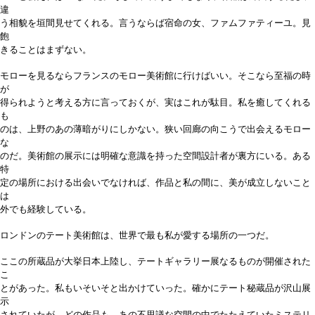
違
う相貌を垣間見せてくれる。言うならば宿命の女、ファムファティーユ。見
飽
きることはまずない。
モローを見るならフランスのモロー美術館に行けばいい。そこなら至福の時
が
得られようと考える方に言っておくが、実はこれが駄目。私を癒してくれる
も
のは、上野のあの薄暗がりにしかない。狭い回廊の向こうで出会えるモロー
な
のだ。美術館の展示には明確な意識を持った空間設計者が裏方にいる。ある
特
定の場所における出会いでなければ、作品と私の間に、美が成立しないこと
は
外でも経験している。
ロンドンのテート美術館は、世界で最も私が愛する場所の一つだ。
ここの所蔵品が大挙日本上陸し、テートギャラリー展なるものが開催された
こ
とがあった。私もいそいそと出かけていった。確かにテート秘蔵品が沢山展
示
されていたが、どの作品も、あの不思議な空間の中でたたえていたミステリ