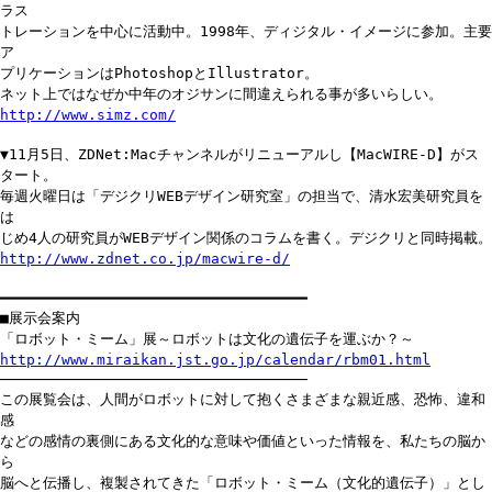
ラス
トレーションを中心に活動中。1998年、ディジタル・イメージに参加。主要
ア
プリケーションはPhotoshopとIllustrator。
ネット上ではなぜか中年のオジサンに間違えられる事が多いらしい。
http://www.simz.com/
▼11月5日、ZDNet:Macチャンネルがリニューアルし【MacWIRE-D】がス
タート。
毎週火曜日は「デジクリWEBデザイン研究室」の担当で、清水宏美研究員を
は
じめ4人の研究員がWEBデザイン関係のコラムを書く。デジクリと同時掲載。
http://www.zdnet.co.jp/macwire-d/
━━━━━━━━━━━━━━━━━━━━━━━━━━━━━━━━━━━
■展示会案内
「ロボット・ミーム」展～ロボットは文化の遺伝子を運ぶか？～
http://www.miraikan.jst.go.jp/calendar/rbm01.html
───────────────────────────────────
この展覧会は、人間がロボットに対して抱くさまざまな親近感、恐怖、違和
感
などの感情の裏側にある文化的な意味や価値といった情報を、私たちの脳か
ら
脳へと伝播し、複製されてきた「ロボット・ミーム（文化的遺伝子）」とし