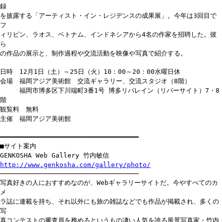
録
を披露する「アーティスト・イン・レジデンスの成果展」。今年は3回目で
フ
ィリピン、ラオス、ベトナム、インドネシアから4名の作家を招聘した。彼
ら
の作品の展示と、制作過程や交流活動を映像や写真で紹介する。
日時 12月1日（土）～25日（火）10：00～20：00水曜日休
会場 福岡アジア美術館 交流ギャラリー、交流スタジオ（8階）
福岡市博多区下川端町3番1号 博多リバレイン（リバーサイト）7・8
階
観覧料 無料
主催 福岡アジア美術館
━━━━━━━━━━━━━━━━━━━━━━━━━━━━━━━━━━━
■サイト案内
GENKOSHA Web Gallery 竹内敏信
http://www.genkosha.com/gallery/photo/
───────────────────────────────────
写真好きの人におすすめなのが、Webギャラリーサイトだ。今やすべてのカ
メ
ラ誌に連載を持ち、それ以外にも旅の雑誌などでも作品が掲載され、多くの
写
真コンテストの審査員を務めるというもの凄い人気を誇る風景写真家・竹内