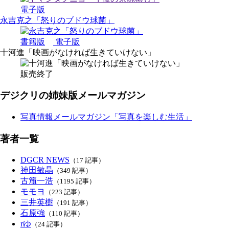
電子版
永吉克之「怒りのブドウ球菌」
書籍版
電子版
十河進「映画がなければ生きていけない」
販売終了
デジクリの姉妹版メールマガジン
写真情報メールマガジン「写真を楽しむ生活」
著者一覧
DGCR NEWS
（17 記事）
神田敏晶
（349 記事）
古籏一浩
（1195 記事）
モモヨ
（223 記事）
三井英樹
（191 記事）
石原強
（110 記事）
rゆ
（24 記事）