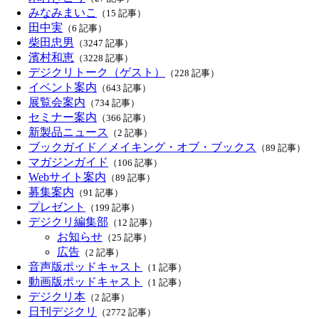
みなみまいこ
（15 記事）
田中実
（6 記事）
柴田忠男
（3247 記事）
濱村和恵
（3228 記事）
デジクリトーク（ゲスト）
（228 記事）
イベント案内
（643 記事）
展覧会案内
（734 記事）
セミナー案内
（366 記事）
新製品ニュース
（2 記事）
ブックガイド／メイキング・オブ・ブックス
（89 記事）
マガジンガイド
（106 記事）
Webサイト案内
（89 記事）
募集案内
（91 記事）
プレゼント
（199 記事）
デジクリ編集部
（12 記事）
お知らせ
（25 記事）
広告
（2 記事）
音声版ポッドキャスト
（1 記事）
動画版ポッドキャスト
（1 記事）
デジクリ本
（2 記事）
日刊デジクリ
（2772 記事）