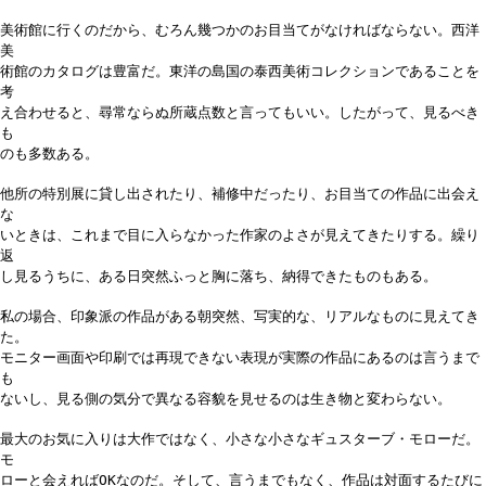
美術館に行くのだから、むろん幾つかのお目当てがなければならない。西洋
美
術館のカタログは豊富だ。東洋の島国の泰西美術コレクションであることを
考
え合わせると、尋常ならぬ所蔵点数と言ってもいい。したがって、見るべき
も
のも多数ある。
他所の特別展に貸し出されたり、補修中だったり、お目当ての作品に出会え
な
いときは、これまで目に入らなかった作家のよさが見えてきたりする。繰り
返
し見るうちに、ある日突然ふっと胸に落ち、納得できたものもある。
私の場合、印象派の作品がある朝突然、写実的な、リアルなものに見えてき
た。
モニター画面や印刷では再現できない表現が実際の作品にあるのは言うまで
も
ないし、見る側の気分で異なる容貌を見せるのは生き物と変わらない。
最大のお気に入りは大作ではなく、小さな小さなギュスターブ・モローだ。
モ
ローと会えればOKなのだ。そして、言うまでもなく、作品は対面するたびに