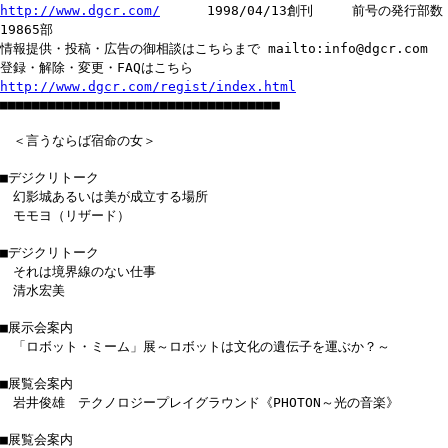
http://www.dgcr.com/
1998/04/13創刊 前号の発行部数
19865部
情報提供・投稿・広告の御相談はこちらまで mailto:info@dgcr.com
登録・解除・変更・FAQはこちら
http://www.dgcr.com/regist/index.html
■■■■■■■■■■■■■■■■■■■■■■■■■■■■■■■■■■■
＜言うならば宿命の女＞
■デジクリトーク
幻影城あるいは美が成立する場所
モモヨ（リザード）
■デジクリトーク
それは境界線のない仕事
清水宏美
■展示会案内
「ロボット・ミーム」展～ロボットは文化の遺伝子を運ぶか？～
■展覧会案内
岩井俊雄 テクノロジープレイグラウンド《PHOTON～光の音楽》
■展覧会案内