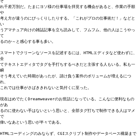
ぞ
れ千差万別だ。たまにヨソ様の仕事場を拝見する機会があると、作業の手順
や
考え方が違うのにびっくりしたりする。「これがプロの仕事術だ！」などと
い
うアマチュア向けの雑誌記事を立ち読みして、フムフム、他の人はこうやっ
て
るのか～と感心する事も多い。
スマートでクリーンなソースを記述するには、HTMLエディタなど使わずに、
全
てテキストエディタでタグを手打ちするべきだと主張する人もいる。私も一
瞬
そう考えていた時期があったが、請け負う案件のボリュームが増えるにつ
れ、
これでは仕事がさばききれないと気付くに至った。
現在はめでたくDreamweaverのお世話になっている。こんなに便利なもの
があ
るのに使わない手はないという思いと、全部タグ打ちで制作できる人はマメ
で
偉いなあという思いが半々である。
HTMLコーディングのみならず、CGIスクリプト制作やデータベース構築まで