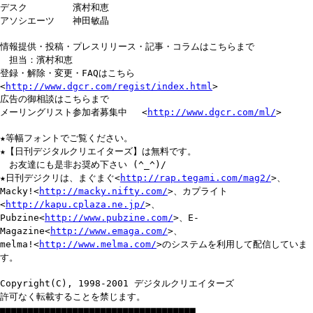
デスク 濱村和恵
アソシエーツ 神田敏晶
情報提供・投稿・プレスリリース・記事・コラムはこちらまで
担当：濱村和恵
登録・解除・変更・FAQはこちら
<
http://www.dgcr.com/regist/index.html
>
広告の御相談はこちらまで
メーリングリスト参加者募集中 <
http://www.dgcr.com/ml/
>
★等幅フォントでご覧ください。
★【日刊デジタルクリエイターズ】は無料です。
お友達にも是非お奨め下さい (^_^)/
★日刊デジクリは、まぐまぐ<
http://rap.tegami.com/mag2/
>、
Macky!<
http://macky.nifty.com/
>、カプライト
<
http://kapu.cplaza.ne.jp/
>、
Pubzine<
http://www.pubzine.com/
>、E-
Magazine<
http://www.emaga.com/
>、
melma!<
http://www.melma.com/
>のシステムを利用して配信していま
す。
Copyright(C), 1998-2001 デジタルクリエイターズ
許可なく転載することを禁じます。
■■■■■■■■■■■■■■■■■■■■■■■■■■■■■■■■■■■