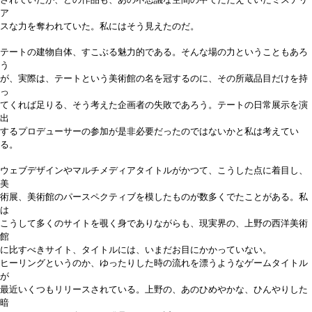
ア
スな力を奪われていた。私にはそう見えたのだ。
テートの建物自体、すこぶる魅力的である。そんな場の力ということもあろ
う
が、実際は、テートという美術館の名を冠するのに、その所蔵品目だけを持
っ
てくれば足りる、そう考えた企画者の失敗であろう。テートの日常展示を演
出
するプロデューサーの参加が是非必要だったのではないかと私は考えてい
る。
ウェブデザインやマルチメディアタイトルがかつて、こうした点に着目し、
美
術展、美術館のパースペクティブを模したものが数多くでたことがある。私
は
こうして多くのサイトを覗く身でありながらも、現実界の、上野の西洋美術
館
に比すべきサイト、タイトルには、いまだお目にかかっていない。
ヒーリングというのか、ゆったりした時の流れを漂うようなゲームタイトル
が
最近いくつもリリースされている。上野の、あのひめやかな、ひんやりした
暗