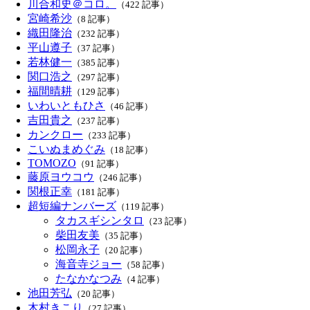
川合和史＠コロ。
（422 記事）
宮崎希沙
（8 記事）
織田隆治
（232 記事）
平山遵子
（37 記事）
若林健一
（385 記事）
関口浩之
（297 記事）
福間晴耕
（129 記事）
いわいともひさ
（46 記事）
吉田貴之
（237 記事）
カンクロー
（233 記事）
こいぬまめぐみ
（18 記事）
TOMOZO
（91 記事）
藤原ヨウコウ
（246 記事）
関根正幸
（181 記事）
超短編ナンバーズ
（119 記事）
タカスギシンタロ
（23 記事）
柴田友美
（35 記事）
松岡永子
（20 記事）
海音寺ジョー
（58 記事）
たなかなつみ
（4 記事）
池田芳弘
（20 記事）
木村きこり
（27 記事）