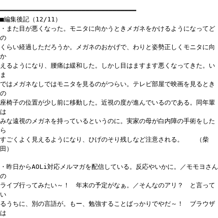
━━━━━━━━━━━━━━━━━━━━━━━━━━━━━━━━━━━
■編集後記（12/11）
・また目が悪くなった。モニタに向かうときメガネをかけるようになってど
の
くらい経過しただろうか。メガネのおかげで、わりと姿勢正しくモニタに向
か
えるようになり、腰痛は緩和した。しかし目はますます悪くなってきた。い
ま
ではメガネなしではモニタを見るのがつらい。テレビ部屋で映画を見るとき
の
座椅子の位置が少し前に移動した。近視の度が進んでいるのである。同年輩
は
みな遠視のメガネを持っているというのに。実家の母が白内障の手術をした
ら
すごくよく見えるようになり、ひげのそり残しなど注意される。 （柴
田）
・昨日からAOLi対応メルマガを配信している。反応やいかに。／モモヨさん
の
ライブ行ってみたい～！ 年末の予定がなぁ。／そんなのアリ？ と言って
い
るうちに、別の言語が。もー、勉強することばっかりでやだ～！ ブラウザ
は