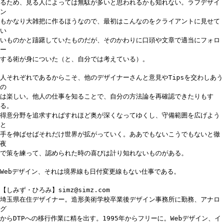
るため、見る人によっては無駄が多いと思われるかも知れない。ラフデザイ
ン
もかなり大雑把に作るほうなので、最初はこんなのをクライアントに見せて
い
いものかと躊躇していたものだが、そのかわりに口頭や文章で適当にフォロ
ー
する術が身についた（と、自分では考えている）。
人それぞれであるからこそ、他のデザイナーさんと意見やTipsを交わしあう
の
は楽しい。他人の仕事を知ることで、自分の方法論を再確認できたりもす
る。
得意分野を追求すればすれほど奥が深くなってゆくし、守備範囲を広げよう
と
手を伸ばせばそれだけ世界が拡がっていく。ああでもないこうでもないと徹
夜
で策を練って、認められた時の喜びは計り知れないものがある。
Webデザイン、それは境界線も日付変更線もない仕事である。
【しみず・ひろみ】simz@simz.com
埼玉県在住デザイナー。造形美術学校卒業後デザイン事務所に勤務、アナロ
グ
からDTPへの移行作業に精を出す。1995年からフリーに。Webデザイン、イ