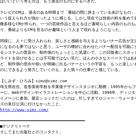
ばいいという考え方は、もう過去のものにするべきだ。
テレビのCMは、過去のある時期まで「番組の間に挟まっている余計なもの」
いう捉えられ方が強かったように感じる。しかし現在では技術の粋を集めて
種多様なCMが作られ、一つの芸術作品と言えるほど素晴らしい内容のものも
り、番組よりもCMを見るのが趣味という人まで現れるようになった。
同様に、人々に受け入れられ、楽しさと感銘を与えるようなバナー広告が主
になるのも夢ではないと思う。ユーザの嗜好に合わせたバナー配信を可能に
るシステムの普及や、制作側のちょっとした気遣いで、この日陰者にスポッ
ライトを浴びせることは不可能ではない筈だ。ほんの小さなスペースではあ
ど、制作側の意向や狙いが明確に出るバナーという小宇宙を、もっと楽しい
のにできるよう努力していくのも、また我々の仕事だと感じている。
【しみず・ひろみ】simz@simz.com
埼玉県在住。造形美術学校を卒業後デザインスタジオに勤務，1995年から
ーに。Webデザインやイラストレーションを中心に活動。1998年，ディジタ
イメージに参加。最近ショックだったのは，忙しすぎてロジャー・ウォータ
ズの来日公演に行けなかったこと。
http://www.simz.com/
━━━━━━━━━━━━━━━━━━━━━━━━━━━━━━━━━━━
■デジクリトーク
そしてまた出版社とのコンタクト。