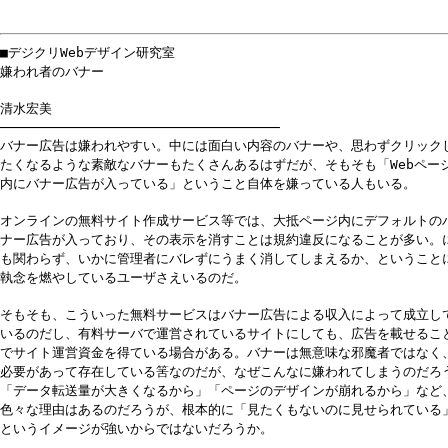
■デジクリWebデザイン研究室
嫌われ者のバナー
清水宏美
───────────────────────────────────
バナー広告は嫌われやすい。中には面白い内容のバナーや、思わずクリック
たくなるような素敵なバナーもたくさんあるはずだが、そもそも「Webペー
内にバナー広告が入っている」ということ自体を嫌っている人もいる。
オンラインの無料サイト作成サービス等では、大抵ページ内にデフォルトの
ナー広告が入っており、その表示を消すことは規約違反になることが多い。
も関わらず、いかに管理者にバレずにうまく消してしまえるか、ということ
執念を燃やしているユーザさえいるのだ。
そもそも、こういった無料サービスはバナー広告による収入によって成立し
いるのだし、有料サーバで運営されているサイトにしても、広告を載せるこ
でサイト運営資金を得ている場合がある。バナーは無意味な邪魔者ではなく
必要があって存在している筈なのだが、なぜこんなに嫌われてしまうのだろ
「データ転送量が大きくなるから」「ページのデザインが崩れるから」など
色々な理由はあるのだろうが、根本的に「見たくもないのに見せられている
というイメージが強いからではないだろうか。