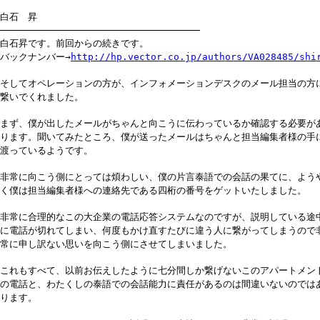
白石 昇
───────────────────────────────────
白石昇です。前回からの続きです。
バックナンバー→
http://hp.vector.co.jp/authors/VA028485/shi
そしてオペレーションの方が、インフォメーションデスクのメール担当の方
繋いでくれました。
まず、僕が出したメールがちゃんと向こうに伝わっているか確認する必要が
ります。聞いてみたところ、僕が送ったメールはちゃんと担当編集者様の手
渡っているようです。
非常に向こう側にとっては煩わしい、僕の片言泰語での会話の果てに、よう
く僕は担当編集者様への連絡先である四桁の番号をゲットいたしました。
非常に合理的なこの大企業の電話応答システムなのですが、説明している途
に電話が切れてしまい、何度もかけ直すたびに違う人に繋がってしまうので
常に申し訳ない思いを向こう側にさせてしまいました。
これもすべて、以前お伝えしたように七分間しか繋げないこのアパートメン
の電話と、わたくしの泰語での会話能力に責任があるのは間違いないのでは
ります。