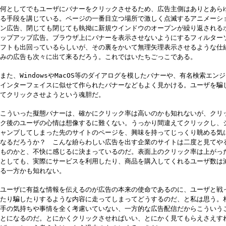
何としてでもユーザにバナーをクリックさせるため、広告主側はありとあら
る手段を講じている。ページの一番目立つ場所で激しく点滅するアニメーシ
ン広告、閉じても閉じても執拗に新規ウインドウのオープンが繰り返される
ップアップ広告。ブラウザ上にバナーを表示させないようにするフィルター
フトも出回っているらしいが、その裏をかいて無理矢理表示させるような仕
みの広告も次々に出て来るだろう。これではいたちごっこである。
また、WindowsやMacOS等のダイアログを模したバナーや、有名検索エン
インターフェイスに似せて作られたバナーなどもよく見かける。ユーザを騙
てクリックさせようという魂胆だ。
こういった擬態バナーは、確かにクリック率は高いのかも知れないが、クリ
ク後のユーザの心情は想像するに難くない。うっかり間違えてクリックし、
ャンプしてしまった先のサイトのページを、興味を持ってじっくり眺める気
なるだろうか？ こんな紛らわしい広告を出す企業のサイトは二度と見てや
ものかと、不快に感じるに決まっているのだ。表面上のクリック率は上がっ
としても、実際にサービスを利用したり、商品を購入してくれるユーザ数は
る一方かも知れない。
ユーザに有益な情報を伝えるのが広告の本来の使命であるのに、ユーザと戦
たり騙したりするような内容に走ってしまってどうするのだ、と私は思う。
手の気持ちや事情を全く考慮いていない、一方的な広告配信だからこういう
とになるのだ。とにかくクリックさせればいい、とにかく見てもらえさえす