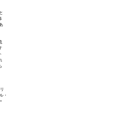
と
多
あ
流
す
ト
れ
も
フリ
ル・
ー