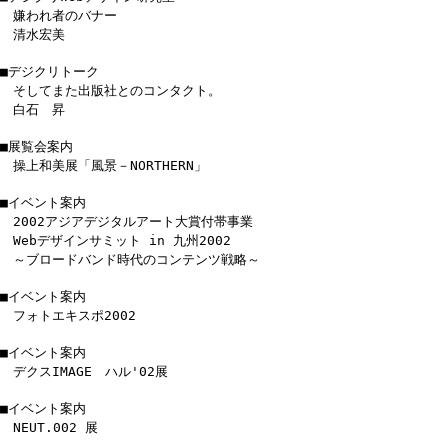
嫌われ者のバナー
清水宏美
■デジクリトーク
そしてまた出版社とのコンタクト。
白石 昇
■展覧会案内
操上和美展「風景－NORTHERN」
■イベント案内
2002アジアデジタルアート大賞付帯事業
Webデザインサミット in 九州2002
～ブロードバンド時代のコンテンツ戦略～
■イベント案内
フォトエキスポ2002
■イベント案内
デクスIMAGE ハル'02展
■イベント案内
NEUT.002 展