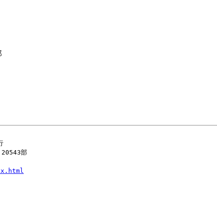
部
行
0543部
ex.html