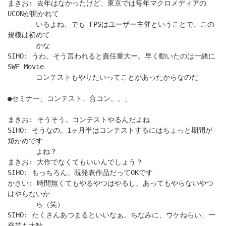
まきお: 去年はなかったけど、東京では毎年マクロメディアの
UCONが開かれて
いるよね、でも FPSはユーザー主催ということで、この
規模は初めて
かな
SIHO: うわ。そう言われると責任重大ー。早く動いたのは一緒に
SWF Movie
コンテストもやりたいってことがあったからなのだ
●セミナー、コンテスト、合コン、、、
まきお: そうそう。コンテストやるんだよね
SIHO: そうなの。1ヶ月半はコンテストするにはちょっと期間が
短かめです
よね？
まきお: 大作でなくてもいいんでしょう？
SIHO: もっちろん。既発表作品だってOKです
かさい: 時間無くてもやるやつはやるし、あってもやらないやつ
はやらないか
ら（笑）
SIHO: たくさんあつまるといいなぁ。ちなみに、ウケねらい、一
発芸も大歓