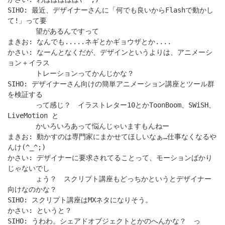
SIHO: 最近、デザイナーさんに「何でも良いからFlashで動かし
て!」って要
望があるんですって
まきお: なんでも.....ネギとかギョウザとか....
かさい: なーんとなくだが、デザインというよりは、アニメーシ
ョン＋イラス
トレーションってかんじかな？
SIHO: デザイナーさん向けの簡単アニメーション講座とツール群
を検証する
って感じ？ イラストレター10とかToonBoom、SWiSH、
LiveMotion と
かいろいろあって悩んじゃいますもんねー
まきお: 動かすのは専門家にまかせてほしいなぁ…仕事なくなるや
んけ(^_^;)
かさい: デザイナーに要求されてることって、モーションばかり
じゃないでし
ょう？ スクリプト講座もどっちかというとデザイナー
向けなのかな？
SIHO: スクリプト講座はMXネタになりそう。
かさい: というと？
SIHO: うわわ。シェアドオブジェクトとかのへんかな？ っ