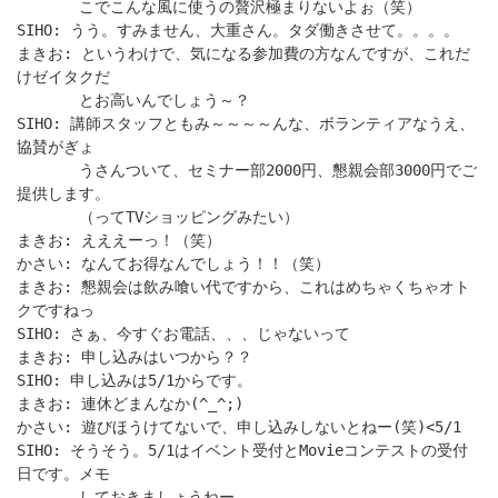
こでこんな風に使うの贅沢極まりないよぉ（笑）
SIHO: うう。すみません、大重さん。タダ働きさせて。。。。
まきお: というわけで、気になる参加費の方なんですが、これだ
けゼイタクだ
とお高いんでしょう～？
SIHO: 講師スタッフともみ～～～～んな、ボランティアなうえ、
協賛がぎょ
うさんついて、セミナー部2000円、懇親会部3000円でご
提供します。
（ってTVショッピングみたい）
まきお: えええーっ！（笑）
かさい: なんてお得なんでしょう！！（笑）
まきお: 懇親会は飲み喰い代ですから、これはめちゃくちゃオト
クですねっ
SIHO: さぁ、今すぐお電話、、、じゃないって
まきお: 申し込みはいつから？？
SIHO: 申し込みは5/1からです。
まきお: 連休どまんなか(^_^;)
かさい: 遊びほうけてないで、申し込みしないとねー(笑)<5/1
SIHO: そうそう。5/1はイベント受付とMovieコンテストの受付
日です。メモ
しておきましょうねー