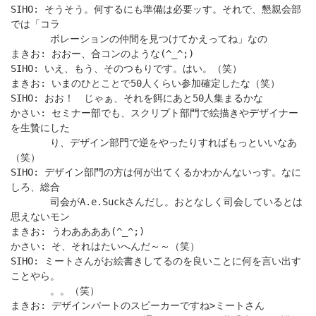
SIHO: そうそう。何するにも準備は必要ッす。それで、懇親会部
では「コラ
ボレーションの仲間を見つけてかえってね」なの
まきお: おおー、合コンのような(^_^;)
SIHO: いえ、もう、そのつもりです。はい。（笑）
まきお: いまのひとことで50人くらい参加確定したな（笑）
SIHO: おお！ じゃぁ、それを餌にあと50人集まるかな
かさい: セミナー部でも、スクリプト部門で絵描きやデザイナー
を生贄にした
り、デザイン部門で逆をやったりすればもっといいなあ
（笑）
SIHO: デザイン部門の方は何が出てくるかわかんないっす。なに
しろ、総合
司会がA.e.Suckさんだし。おとなしく司会しているとは
思えないモン
まきお: うわああああ(^_^;)
かさい: そ、それはたいへんだ～～（笑）
SIHO: ミートさんがお絵書きしてるのを良いことに何を言い出す
ことやら。
。。（笑）
まきお: デザインパートのスピーカーですね>ミートさん