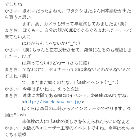
でしたね
かさい: きれいだったよねえ。ワタクシはたぶん日本語版が出た
ら買うと思い
ます。あ、カメラも帰って早速試してみましたよ(笑)
まきお: ぼくもー。自分の顔がCUBEでぐるぐるまわったー、って
来てない人に
はわからんじゃないか(^_^;)
かさい: (笑)ちゃんと左右反転させて、鏡像になるのも確認しま
したー、ひげ
は剃ってないけどねー（さらに謎）
まきお: てなわけで、セミナーってのは来ないとわかんないんで
すよね（笑）
で、まだまだ続くのだな、Flashイベント(^_^;)
かさい: 今年は多いねぇ。えっと次は
まきお: 連休に大阪であるMacのイベント、iWeek2002ですね。
<
http://iweek.vow.ne.jp/
>
ぼくらは29日の二時からメインステージでやります。今
回はFlash
未体験の人にFlashの楽しさを伝えられたらいいなぁと
かさい: 大阪のMacユーザー主導のイベントですね。今年はめちゃ
くちゃ規模