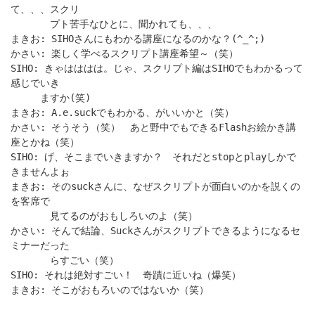
て、、、スクリ
プト苦手なひとに、聞かれても、、、
まきお: SIHOさんにもわかる講座になるのかな？(^_^;)
かさい: 楽しく学べるスクリプト講座希望～（笑）
SIHO: きゃはははは。じゃ、スクリプト編はSIHOでもわかるって
感じでいき
ますか(笑)
まきお: A.e.suckでもわかる、がいいかと（笑）
かさい: そうそう（笑） あと野中でもできるFlashお絵かき講
座とかね（笑）
SIHO: げ、そこまでいきますか？ それだとstopとplayしかで
きませんよぉ
まきお: そのsuckさんに、なぜスクリプトが面白いのかを説くの
を客席で
見てるのがおもしろいのよ（笑）
かさい: そんで結論、Suckさんがスクリプトできるようになるセ
ミナーだった
らすごい（笑）
SIHO: それは絶対すごい！ 奇蹟に近いね（爆笑）
まきお: そこがおもろいのではないか（笑）