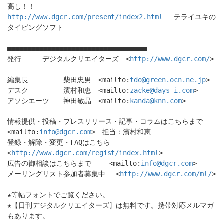
高し！！
http://www.dgcr.com/present/index2.html
テライユキの
タイピングソフト
■■■■■■■■■■■■■■■■■■■■■■■■■■■■■■■■■■■
発行 デジタルクリエイターズ <
http://www.dgcr.com/
>
編集長 柴田忠男 <mailto:
tdo@green.ocn.ne.jp
>
デスク 濱村和恵 <mailto:
zacke@days-i.com
>
アソシエーツ 神田敏晶 <mailto:
kanda@knn.com
>
情報提供・投稿・プレスリリース・記事・コラムはこちらまで
<mailto:
info@dgcr.com
> 担当：濱村和恵
登録・解除・変更・FAQはこちら
<
http://www.dgcr.com/regist/index.html
>
広告の御相談はこちらまで <mailto:
info@dgcr.com
>
メーリングリスト参加者募集中 <
http://www.dgcr.com/ml/
>
★等幅フォントでご覧ください。
★【日刊デジタルクリエイターズ】は無料です。携帯対応メルマガ
もあります。