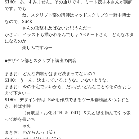
SIHO: あ、すみません。その通りです。ミート茂手木さんが講師
です。でも
ね、スクリプト部の講師はマッドスクリプター野中博士
なので、Suck
さんの攻撃も及ばないと思うんだー
かさい: イラストも描かれるんでしょ？<ミートさん どんなネタ
になるのか
楽しみですねー
●デザイン部とスクリプト講座の内容
まきお: どんな内容かはまだ決まってないの？
SIHO: うーん。決まっているような。いないような。
まきお: 今の予定でいいから、だいたいどんなことやるのかおし
えて下さいー
SIHO: デザイン部は SWFを作成できるツール群検証＆つぶすと
き、伸ばす時
（発展型：お化けIN ＆ OUT）＆丸と線を摘んで引っ張
って絵を書いち
ゃえ
まきお: わからんっ（笑）
かさい: わははははは(^^;)