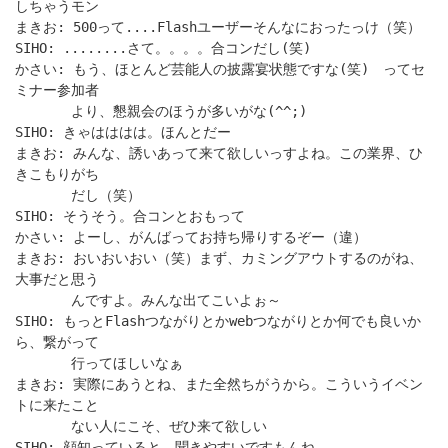
しちゃうモン
まきお: 500って....Flashユーザーそんなにおったっけ（笑）
SIHO: ........さて。。。。合コンだし(笑)
かさい: もう、ほとんど芸能人の披露宴状態ですな(笑) ってセ
ミナー参加者
より、懇親会のほうが多いがな(^^;)
SIHO: きゃはははは。ほんとだー
まきお: みんな、誘いあって来て欲しいっすよね。この業界、ひ
きこもりがち
だし（笑）
SIHO: そうそう。合コンとおもって
かさい: よーし、がんばってお持ち帰りするぞー（違）
まきお: おいおいおい（笑）まず、カミングアウトするのがね、
大事だと思う
んですよ。みんな出てこいよぉ～
SIHO: もっとFlashつながりとかwebつながりとか何でも良いか
ら、繋がって
行ってほしいなぁ
まきお: 実際にあうとね、また全然ちがうから。こういうイベン
トに来たこと
ない人にこそ、ぜひ来て欲しい
SIHO: 顔知っていると、聞きやすいですもんね