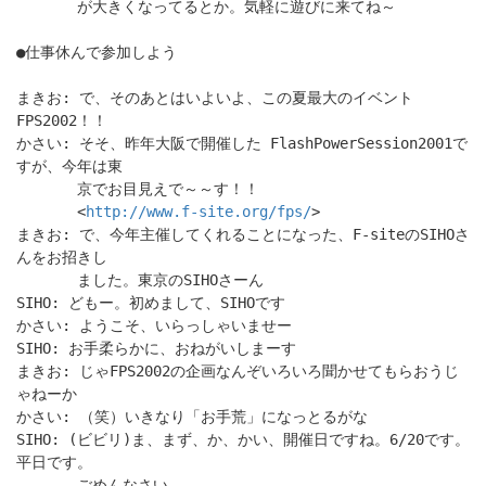
が大きくなってるとか。気軽に遊びに来てね～
●仕事休んで参加しよう
まきお: で、そのあとはいよいよ、この夏最大のイベント
FPS2002！！
かさい: そそ、昨年大阪で開催した FlashPowerSession2001で
すが、今年は東
京でお目見えで～～す！！
<
http://www.f-site.org/fps/
>
まきお: で、今年主催してくれることになった、F-siteのSIHOさ
んをお招きし
ました。東京のSIHOさーん
SIHO: どもー。初めまして、SIHOです
かさい: ようこそ、いらっしゃいませー
SIHO: お手柔らかに、おねがいしまーす
まきお: じゃFPS2002の企画なんぞいろいろ聞かせてもらおうじ
ゃねーか
かさい: （笑）いきなり「お手荒」になっとるがな
SIHO: (ビビリ)ま、まず、か、かい、開催日ですね。6/20です。
平日です。
ごめんなさい