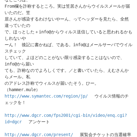
From欄を詐称するところ。実は笠居さんからウイルスメールが届
いたのだ。笠
居さんが感染するわけないやーん、ってヘッダーを見たら、全然
違っていたの
で、ほっとした＋info@からウィルス送信していると思われるかも
しれないや
ーん！ 後記に書かねば、である。info@はメールサーバでウイル
スチェック
していて、よほどのことがない限り感染することはないので、
info@から届い
ても、詐称なのでよろしくです。／と書いていたら、えむさんか
らメール。私
のアドレス詐称でウィルスが届いたそう。ひー。
（hammer.mule）
http://www.symantec.com/region/jp/
ウイルス情報のチ
ェックを！
http://www.dgcr.com/fps2001/cgi-bin/video/enq.cgi?
id=dgcr
アンケート
http://www.dgcr.com/present/
展覧会チケットの当選確率