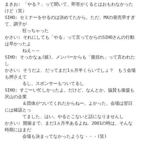
まきお: 「やる？」って聞いて、即答がくるとはおもわなかった
けど（笑）
SIHO: セミナーをやるのは決めてたから。ただ、MXの発売早すぎ
て、調子が
狂っちゃった
かさい: それにしても「やる」って言ってからのSIHOさんの行動
は早かったよ
ねえ～～
SIHO: そっかなぁ(嬉)。メンバーからも「腹括れ」って言われた
し
かさい: そうだよ、だってまだ1ヵ月半くらいでしょ？ もう会場
も押さえて
るし、スポンサーもついてるし
SIHO: すごーい忙しかったよ。だけど、なんとか、協賛も後援も
沢山の企業
＆団体がついてくれたからねー。よかった。会場は翌日
には確認とっ
てました、はい。やるとこないと話になりませんし
かさい: 開催まで、まだ1ヵ月半あるよね。2001の時は、そんな
時期にはまだ
会場も決まってなかったような・・・(笑)