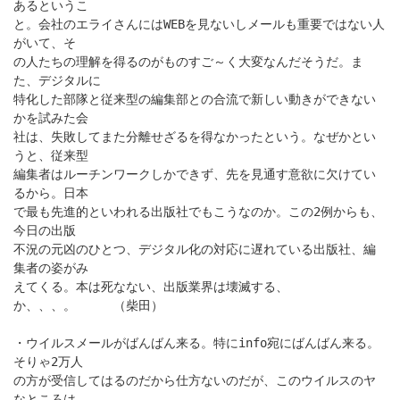
あるというこ
と。会社のエライさんにはWEBを見ないしメールも重要ではない人
がいて、そ
の人たちの理解を得るのがものすご～く大変なんだそうだ。ま
た、デジタルに
特化した部隊と従来型の編集部との合流で新しい動きができない
かを試みた会
社は、失敗してまた分離せざるを得なかったという。なぜかとい
うと、従来型
編集者はルーチンワークしかできず、先を見通す意欲に欠けてい
るから。日本
で最も先進的といわれる出版社でもこうなのか。この2例からも、
今日の出版
不況の元凶のひとつ、デジタル化の対応に遅れている出版社、編
集者の姿がみ
えてくる。本は死なない、出版業界は壊滅する、
か、、、。 （柴田）
・ウイルスメールがばんばん来る。特にinfo宛にばんばん来る。
そりゃ2万人
の方が受信してはるのだから仕方ないのだが、このウイルスのヤ
なところは、