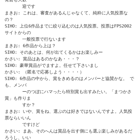
迎です
まきお: これは、審査があるんじゃなくて、純粋に人気投票な
の？
SIHO: 上位6作品までに絞り込むのは人気投票。投票はFPS2002
サイトからの
一般投票で行ないます
まきお: 6作品から上は？
SIHO: そのあとは、何が出てくるかはお楽しみー
かさい: 賞品はあるのかなあ・・・？
SIHO: 豪華賞品がでますよ。任せて下さいまし
かさい: （匿名で応募しよう・・・・）
SIHO: 6作品の中から、賞をきめるのはメンバーと協賛かな。 で
も、メンバ
ーのつぼにハマったら特別賞も出すみたい。「まつかさ
賞」も作りま
すか？
まきお: いや、賞をね、選ぶのは好きではないんですよ。人気投
票ならいいん
ですけど
かさい: まあ、そのへんは賞品を出す側にも選ぶ楽しみがあるだ
ろうし、いい