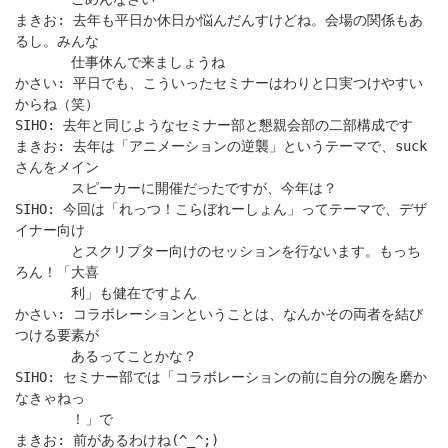
まきお: 去年も平日か休日か悩んだんすけどね。会場の関係もあ
るし。みんな
仕事休んで来ましょうね
かさい: 平日でも、こういったセミナーはわりと口実つけやすい
からね（笑）
SIHO: 去年と同じようなセミナー部と懇親会部の二部構成です
まきお: 去年は「アニメーションの逆襲」というテーマで、suck
さんをメイン
スピーカーに開催だったですが、今年は？
SIHO: 今回は「れっつ！こらぼれーしょん」ってテーマで、デザ
イナー向け
とスクリプター向けのセッションを行ないます。もっち
ろん！「大喜
利」も健在ですよん
かさい: コラボレーションということは、なんかその両者を結び
つける要素が
あるってことかな？
SIHO: セミナー部では「コラボレーションの前に自分の腕を磨か
なきゃねっ
！」で
まきお: 前があるわけね(^_^;)