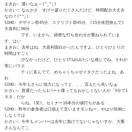
まきお: 濃いなぁ～(^_^;)
かさい: なんかさ、すげー盛りだくさんだけど、時間配分大丈夫
なの？(^^;)
SIHO: デザイン部45分、スクリプト部45分、(15分休憩挟んで)
大喜利に90分
です。いまから、綿密な打ち合わせが重ねられていま
す。はい
まきお: 去年はね、大喜利面白かったんですよ。ひとりひとりの
時間はすごく
少なかったけど、ひとり1Tipsみたいな感じでね。それが
実にバラエ
ティに富んでて。めちゃくちゃゼイタクだったよね、あ
れ
SIHO: 今年もさらに強力になってと、、、言えたら良いなぁ
かさい: 普通だったら1パート喋ってもおかしくない人が「5分で1
ネタ」だか
らね。(笑)。セミナー10本分の値打ちがある
SIHO: 昨年の参加者は口揃えて言いますモンねー。やはり恒例に
しなくては
かさい: 今年もメンバーは去年に負けてないじゃないすか、大重
さんなんてこ