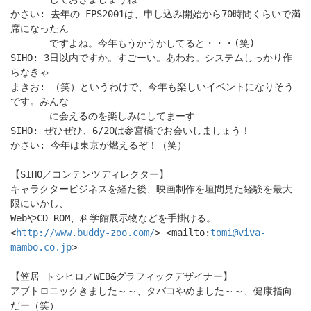
かさい: 去年の FPS2001は、申し込み開始から70時間くらいで満
席になったん
ですよね。今年もうかうかしてると・・・(笑)
SIHO: 3日以内ですか。すごーい。あわわ。システムしっかり作
らなきゃ
まきお: （笑）というわけで、今年も楽しいイベントになりそう
です。みんな
に会えるのを楽しみにしてまーす
SIHO: ぜひぜひ、6/20は参宮橋でお会いしましょう！
かさい: 今年は東京が燃えるぞ！（笑）
【SIHO／コンテンツディレクター】
キャラクタービジネスを経た後、映画制作を垣間見た経験を最大
限にいかし、
WebやCD-ROM、科学館展示物などを手掛ける。
<
http://www.buddy-zoo.com/
> <mailto:
tomi@viva-
mambo.co.jp
>
【笠居 トシヒロ／WEB&グラフィックデザイナー】
アブトロニックきました～～、タバコやめました～～、健康指向
だー（笑）