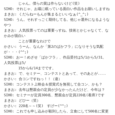
じゃん。僕らの賞は作らないけど(笑)
SIHO: それじゃ、お蔵に眠っている面白い作品をお願いしますね
まきお: くだらねーもんが集まるといいなぁ(^_^;)
SIHO: うん。それすっごく期待してる。他じゃ選外になるような
やつ
まきお: 人気投票ってのは重要っすね。技術とかじゃなくて、な
かみが面白い
ことが重要なわけで
かさい: うーん、なんか「第2のばかフラ」になりそうな気配
が・・・(^^;)
SIHO: おー！めざせ「ばかフラ」、作品受付は5/1から5/31。
人気投票は5/
15から6/14までです。
まきお: で、セミナー、コンテストとあって、そのあとが....
かさい: 合コンですねっ！！（違）
SIHO: コンテスト上映会＆授賞式を無視して合コン、かも？
まきお: 去年は懇親会の定員が少なかったんだけど、今年は？
SIHO: セミナーが定員300名、懇親会が定員220名(着席)です
まきお: どひー（笑）
かさい: 220名～～(笑) すげー(^^;)
SIHO: これでも申し込みが殺到したら、立食にして500名に変更