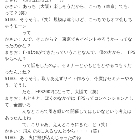
かさい: あっち（大阪）楽しそうだから、こっち（東京）でも、
って？(笑)
SIHO: そうそう。(笑) 規模は違うけど、こっちでもオフ会しち
ゃうモーン
って
かさい: んで、そこから？ 東京でもイベントやろうか～ってな
ったのかな？
まきお: F-siteができたっていうことなんで、僕の方から、 FPS
やらへん？
って話をしたのよ。セミナーとかもともとやるつもりだ
ったんよね？
SIHO: そうそう。取りあえずサイト作ろう、今度はセミナーやろ
う、そうし
たら、FPS2002になって、大慌て（笑）
まきお: もともと、ぼくのなかでは FPSってコンベンションとし
て、全国いろ
んなところで引き継いで開催してほしいなという考えは
あったんよね
で、こりゃあ、ええところにきた、と（笑）
かさい: 飛んで火に入るなんとやら・・・（笑）
SIHO: あ、火に飛び込んじゃったのね