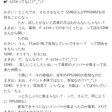
●F-siteってなに(^_^;)
かさい: ところでさ、そもそもなんで SIHOさんがFPS2002を仕
切ることになっ
たか、話しとかないと読者の方はわかんないじゃない？
まきお: うん、最初、F-siteってのをつくったよ、って話をSIHO
さんから聞い
たのね
かさい: うん、Flash-MLで告知していいですか～？ って問合せ
をもらったね
SIHO: そうそう。3/1にね
まきお: で、なんなの？ F-siteって(^_^;)
SIHO: 「楽しいことしたいね」って最初のメンバーが集まって出
来た仲間っ
て感じ？ その発端が、去年のFPS2001の告知なのだ
まきお: おお。イベント本体ではなく、告知なの？(^_^;)
SIHO: そうそう。告知見て「いいなぁ、大阪は」ってぼやいてい
たら「ちょ
っと久しぶりに集まらない？」って。そんで、同じよう
に FPS2001に
参加できそうにないメンバーが集まったのが最初。>7/7
まきお: わははははは(^_^;)