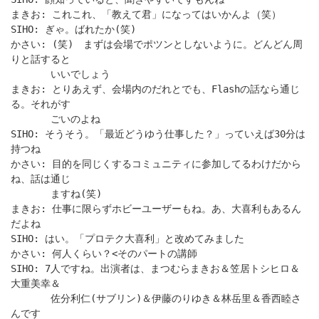
まきお: これこれ、「教えて君」になってはいかんよ（笑）
SIHO: ぎゃ。ばれたか(笑)
かさい: (笑) まずは会場でポツンとしないように。どんどん周
りと話すると
いいでしょう
まきお: とりあえず、会場内のだれとでも、Flashの話なら通じ
る。それがす
ごいのよね
SIHO: そうそう。「最近どうゆう仕事した？」っていえば30分は
持つね
かさい: 目的を同じくするコミュニティに参加してるわけだから
ね、話は通じ
ますね(笑)
まきお: 仕事に限らずホビーユーザーもね。あ、大喜利もあるん
だよね
SIHO: はい。「プロテク大喜利」と改めてみました
かさい: 何人くらい？<そのパートの講師
SIHO: 7人ですね。出演者は、まつむらまきお＆笠居トシヒロ＆
大重美幸＆
佐分利仁(サブリン)＆伊藤のりゆき＆林岳里＆香西睦さ
んです