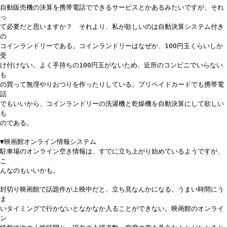
自動販売機の決算を携帯電話でできるサービスとかあるみたいですが、それ
っ
て必要だと思いますか？ それより、私が欲しいのは自動決算システム付き
の
コインランドリーである。コインランドリーはなぜか、100円玉くらいしか
受
け付けない。よく手持ちの100円玉がないため、近所のコンビニでいらない
も
の買って無理やりおつりを作ったりしている。プリペイドカードでも携帯電
話
でもいいから、コインランドリーの洗濯機と乾燥機を自動決算にして欲しい
も
のである。
▼映画館オンライン情報システム
駐車場のオンライン空き情報は、すでに立ち上がり始めているようですが、
こ
んなのもいいかも。
封切り映画館で話題作が上映中だと、立ち見なんかになる。うまい時間にう
ま
いタイミングで行かないとなかなか入ることができない。映画館のオンライ
ン