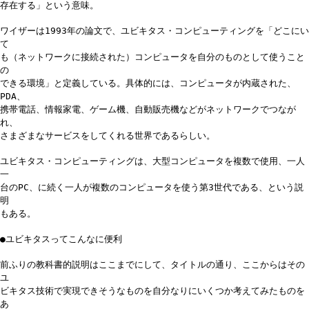
存在する」という意味。
ワイザーは1993年の論文で、ユビキタス・コンピューティングを「どこにい
て
も（ネットワークに接続された）コンピュータを自分のものとして使うこと
の
できる環境」と定義している。具体的には、コンピュータが内蔵された、
PDA、
携帯電話、情報家電、ゲーム機、自動販売機などがネットワークでつなが
れ、
さまざまなサービスをしてくれる世界であるらしい。
ユビキタス・コンピューティングは、大型コンピュータを複数で使用、一人
一
台のPC、に続く一人が複数のコンピュータを使う第3世代である、という説
明
もある。
●ユビキタスってこんなに便利
前ふりの教科書的説明はここまでにして、タイトルの通り、ここからはその
ユ
ビキタス技術で実現できそうなものを自分なりにいくつか考えてみたものを
あ