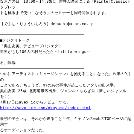
なおこの日、13:00～14:30は、吉井宏講師による「PainterClassicと
タブレッ
トを極限まで使いこなそう」のセミナーも同時開催されます。
【でぶち・りょういちろう】debuchi@atom.co.jp
━━━━━━━━━━━━━━━━━━━━━━━━━━━━━━━━━━━
■デジクリトーク
「奥山友美」デビュープロジェクト
世界がもし100人の村だったら～little wings～
石川淳哉
───────────────────────────────────
ついにアーティスト（ミュージシャン）を抱えることになった。昨年の9月
の
ことである。ちょうど、NYのあの事件が起こったアタリの出来事。
奥山友美 25歳 北海道帯広出身、ジャンル：ゆらぎ系（新しいジャンル
を！）
7月17日にavex ioからデビューする。
http://sozo-inc.com/okuyama/index.html
最初の出会いは、それから遡ること半年。キヤノンのwebのTOPページに起
用す
るオーディションだった。