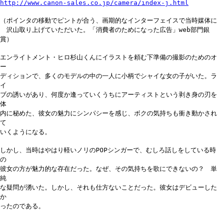
http://www.canon-sales.co.jp/camera/index-j.html
（ポインタの移動でピントが合う、画期的なインターフェイスで当時媒体に
沢山取り上げていただいた。「消費者のためになった広告」web部門銀
賞）
エンライトメント・ヒロ杉山くんにイラストを頼む下準備の撮影のためのオ
ー
ディションで、多くのモデルの中の一人に小柄でシャイな女の子がいた。ラ
イ
ブの誘いがあり、何度か逢っていくうちにアーティストという剥き身の刃を
体
内に秘めた、彼女の魅力にシンパシーを感じ、ボクの気持ちも衝き動かされ
て
いくようになる。
しかし、当時はやはり軽いノリのPOPシンガーで、むしろ話しをしている時
の
彼女の方が魅力的な存在だった。なぜ、その気持ちを歌にできないの？ 単
純
な疑問が湧いた。しかし、それも仕方ないことだった。彼女はデビューした
か
ったのである。