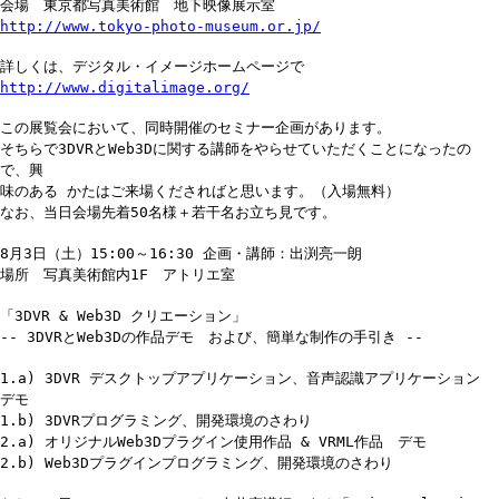
会場 東京都写真美術館 地下映像展示室
http://www.tokyo-photo-museum.or.jp/
詳しくは、デジタル・イメージホームページで
http://www.digitalimage.org/
この展覧会において、同時開催のセミナー企画があります。
そちらで3DVRとWeb3Dに関する講師をやらせていただくことになったの
で、興
味のある かたはご来場くださればと思います。（入場無料）
なお、当日会場先着50名様＋若干名お立ち見です。
8月3日（土）15:00～16:30 企画・講師：出渕亮一朗
場所 写真美術館内1F アトリエ室
「3DVR & Web3D クリエーション」
-- 3DVRとWeb3Dの作品デモ および、簡単な制作の手引き --
1.a) 3DVR デスクトップアプリケーション、音声認識アプリケーション
デモ
1.b) 3DVRプログラミング、開発環境のさわり
2.a) オリジナルWeb3Dプラグイン使用作品 & VRML作品 デモ
2.b) Web3Dプラグインプログラミング、開発環境のさわり