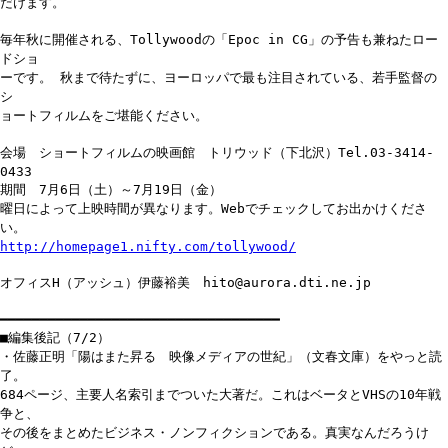
だけます。
毎年秋に開催される、Tollywoodの「Epoc in CG」の予告も兼ねたロー
ドショ
ーです。 秋まで待たずに、ヨーロッパで最も注目されている、若手監督の
シ
ョートフィルムをご堪能ください。
会場 ショートフィルムの映画館 トリウッド（下北沢）Tel.03-3414-
0433
期間 7月6日（土）～7月19日（金）
曜日によって上映時間が異なります。Webでチェックしてお出かけくださ
い。
http://homepage1.nifty.com/tollywood/
オフィスH（アッシュ）伊藤裕美 hito@aurora.dti.ne.jp
━━━━━━━━━━━━━━━━━━━━━━━━━━━━━━━━━━━
■編集後記（7/2）
・佐藤正明「陽はまた昇る 映像メディアの世紀」（文春文庫）をやっと読
了。
684ページ、主要人名索引までついた大著だ。これはベータとVHSの10年戦
争と、
その後をまとめたビジネス・ノンフィクションである。真実なんだろうけ