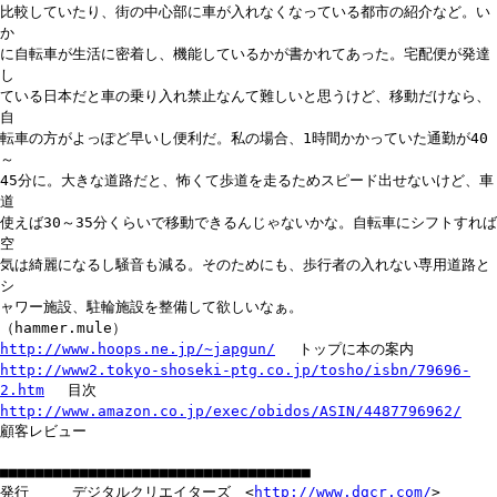
比較していたり、街の中心部に車が入れなくなっている都市の紹介など。い
か
に自転車が生活に密着し、機能しているかが書かれてあった。宅配便が発達
し
ている日本だと車の乗り入れ禁止なんて難しいと思うけど、移動だけなら、
自
転車の方がよっぽど早いし便利だ。私の場合、1時間かかっていた通勤が40
～
45分に。大きな道路だと、怖くて歩道を走るためスピード出せないけど、車
道
使えば30～35分くらいで移動できるんじゃないかな。自転車にシフトすれば
空
気は綺麗になるし騒音も減る。そのためにも、歩行者の入れない専用道路と
シ
ャワー施設、駐輪施設を整備して欲しいなぁ。
（hammer.mule）
http://www.hoops.ne.jp/~japgun/
トップに本の案内
http://www2.tokyo-shoseki-ptg.co.jp/tosho/isbn/79696-
2.htm
目次
http://www.amazon.co.jp/exec/obidos/ASIN/4487796962/
顧客レビュー
■■■■■■■■■■■■■■■■■■■■■■■■■■■■■■■■■■■
発行 デジタルクリエイターズ <
http://www.dgcr.com/
>