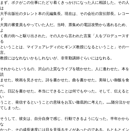
まず、ボクがこの仕事にたどり着くきっかけになった人に相談した。その人
は
大手出版社のタレント本の元編集長。現在は、その会社の宣伝部長。レコー
ド
大賞の審査員もやっていた人だ。当時、票集めの電話攻勢から逃れるため、
よ
く夜の街へと駆り出された。その人から言われた言葉「人をプロデュースす
る
ということは、マイフェアレディのヒギンズ教授になるということ」その一
言。
教授にはなれないかもしれないが、非常勤講師ぐらいにはなれる。
それからというもの、沢山の上質なライブを聴かせた。人に逢わせた。本を
読
ませた。映画を見させた。詩を書かせた。曲を書かせた。美味しい御飯を食
べ
た。日記を書かせた。本当にできることは何でもやった。そして、伝えると
い
うこと、発信するということの意味をお互い徹底的に考えた。……随分泣かせ
てしまった。
そうして、彼女は、自分自身で感じ、行動できるようになった。半年かから
な
かった。その成長速度には目を見張るモノがあったのである。もともとイン