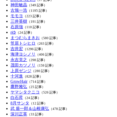
神田敏晶
（349 記事）
古籏一浩
（1195 記事）
モモヨ
（223 記事）
三井英樹
（191 記事）
石原強
（110 記事）
rゆ
（24 記事）
まつむらまきお
（580 記事）
笠居トシヒロ
（263 記事）
吉井宏
（1296 記事）
海津ヨシノリ
（406 記事）
永吉克之
（298 記事）
茂田カツノリ
（159 記事）
上原ゼンジ
（280 記事）
十河進
（828 記事）
GrowHair
（714 記事）
鷹野雅弘
（25 記事）
ヤマシタクニコ
（526 記事）
白石昇
（24 記事）
8月サンタ
（12 記事）
武 盾一郎＆山根康弘
（478 記事）
深川正英
（33 記事）