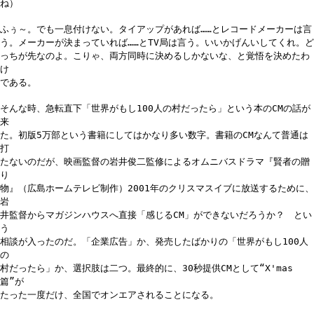
ね）
ふぅ～。でも一息付けない。タイアップがあれば……とレコードメーカーは言
う。メーカーが決まっていれば……とTV局は言う。いいかげんいしてくれ。ど
っちが先なのよ。こりゃ、両方同時に決めるしかないな、と覚悟を決めたわ
け
である。
そんな時、急転直下「世界がもし100人の村だったら」という本のCMの話が
来
た。初版5万部という書籍にしてはかなり多い数字。書籍のCMなんて普通は
打
たないのだが、映画監督の岩井俊二監修によるオムニバスドラマ『賢者の贈
り
物』（広島ホームテレビ制作）2001年のクリスマスイブに放送するために、
岩
井監督からマガジンハウスへ直接「感じるCM」ができないだろうか？ とい
う
相談が入ったのだ。「企業広告」か、発売したばかりの「世界がもし100人
の
村だったら」か、選択肢は二つ。最終的に、30秒提供CMとして“X'mas
篇”が
たった一度だけ、全国でオンエアされることになる。