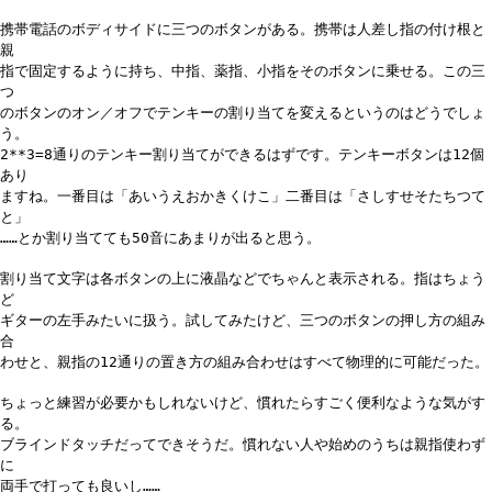
携帯電話のボディサイドに三つのボタンがある。携帯は人差し指の付け根と
親
指で固定するように持ち、中指、薬指、小指をそのボタンに乗せる。この三
つ
のボタンのオン／オフでテンキーの割り当てを変えるというのはどうでしょ
う。
2**3=8通りのテンキー割り当てができるはずです。テンキーボタンは12個
あり
ますね。一番目は「あいうえおかきくけこ」二番目は「さしすせそたちつて
と」
……とか割り当てても50音にあまりが出ると思う。
割り当て文字は各ボタンの上に液晶などでちゃんと表示される。指はちょう
ど
ギターの左手みたいに扱う。試してみたけど、三つのボタンの押し方の組み
合
わせと、親指の12通りの置き方の組み合わせはすべて物理的に可能だった。
ちょっと練習が必要かもしれないけど、慣れたらすごく便利なような気がす
る。
ブラインドタッチだってできそうだ。慣れない人や始めのうちは親指使わず
に
両手で打っても良いし……