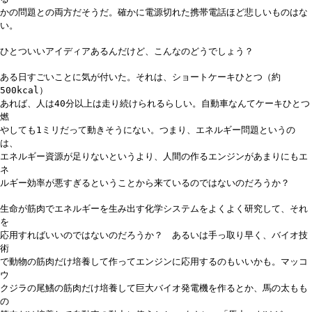
かの問題との両方だそうだ。確かに電源切れた携帯電話ほど悲しいものはな
い。
ひとついいアイディアあるんだけど、こんなのどうでしょう？
ある日すごいことに気が付いた。それは、ショートケーキひとつ（約
500kcal）
あれば、人は40分以上は走り続けられるらしい。自動車なんてケーキひとつ
燃
やしても1ミリだって動きそうにない。つまり、エネルギー問題というの
は、
エネルギー資源が足りないというより、人間の作るエンジンがあまりにもエ
ネ
ルギー効率が悪すぎるということから来ているのではないのだろうか？
生命が筋肉でエネルギーを生み出す化学システムをよくよく研究して、それ
を
応用すればいいのではないのだろうか？ あるいは手っ取り早く、バイオ技
術
で動物の筋肉だけ培養して作ってエンジンに応用するのもいいかも。マッコ
ウ
クジラの尾鰭の筋肉だけ培養して巨大バイオ発電機を作るとか、馬の太もも
の