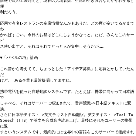
情報で次の上映時間と、現在の入場者数、空席の空き具合なんかがわかると
便
利だろう。
応用で有名レストランの空席情報なんかもありだ。どの席が空いてるかまで
わ
かればすごい。今日のお昼はどこにしようかなっと。ただ、みんなこのサー
ビ
ス使い出すと、それはそれでどっと人が集中しそうだが……
▼「バベルの塔」計画
これ昔から考えてて、ちょっとした「アイデア募集」に応募とかしていたん
だ
けど、 ある企業も最近提唱してますね。
携帯電話を使った自動翻訳システムです。たとえば、携帯に向かって日本語
で
しゃべる。それはサーバーに転送されて、音声認識->日本語テキストに変
換。
さらに日本語テキスト->英文テキスト自動翻訳。英文テキスト->Text To
Speech（TTS）で英文を合成音声読み上げ。最後にそれをユーザーの携帯
に返
すというシステムです。最終的には世界中の言語をこのサーバーで接続すれ