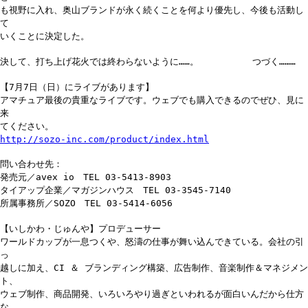
も視野に入れ、奥山ブランドが永く続くことを何より優先し、今後も活動し
て
いくことに決定した。
決して、打ち上げ花火では終わらないように……。 つづく………
【7月7日（日）にライブがあります】
アマチュア最後の貴重なライブです。ウェブでも購入できるのでぜひ、見に
来
てください。
http://sozo-inc.com/product/index.html
問い合わせ先：
発売元／avex io TEL 03-5413-8903
タイアップ企業／マガジンハウス TEL 03-3545-7140
所属事務所／SOZO TEL 03-5414-6056
【いしかわ・じゅんや】プロデューサー
ワールドカップが一息つくや、怒濤の仕事が舞い込んできている。会社の引
っ
越しに加え、CI ＆ ブランディング構築、広告制作、音楽制作＆マネジメン
ト、
ウェブ制作、商品開発、いろいろやり過ぎといわれるが面白いんだから仕方
な