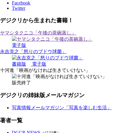
Facebook
Twitter
デジクリから生まれた書籍！
ヤマシタクニコ「午後の茶碗蒸し」
電子版
永吉克之「怒りのブドウ球菌」
書籍版
電子版
十河進「映画がなければ生きていけない」
販売終了
デジクリの姉妹版メールマガジン
写真情報メールマガジン「写真を楽しむ生活」
著者一覧
DGCR NEWS
（17 記事）