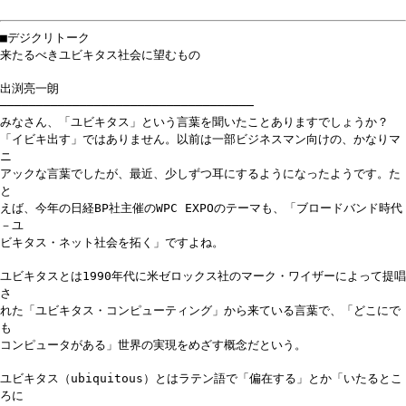
■デジクリトーク
来たるべきユビキタス社会に望むもの
出渕亮一朗
───────────────────────────────────
みなさん、「ユビキタス」という言葉を聞いたことありますでしょうか？
「イビキ出す」ではありません。以前は一部ビジネスマン向けの、かなりマ
ニ
アックな言葉でしたが、最近、少しずつ耳にするようになったようです。た
と
えば、今年の日経BP社主催のWPC EXPOのテーマも、「ブロードバンド時代
－ユ
ビキタス・ネット社会を拓く」ですよね。
ユビキタスとは1990年代に米ゼロックス社のマーク・ワイザーによって提唱
さ
れた「ユビキタス・コンピューティング」から来ている言葉で、「どこにで
も
コンピュータがある」世界の実現をめざす概念だという。
ユビキタス（ubiquitous）とはラテン語で「偏在する」とか「いたるとこ
ろに