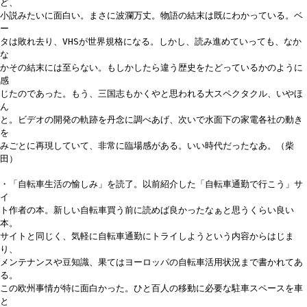
ど、
小説みたいに面白い。まさに波瀾万丈。物語の結末は既にわかっている。ベ
ー
タは敗れ去り、VHSが世界規格になる。しかし、読み進めていっても、なか
な
かその結末には至らない。もしかしたら違う歴史をたどっているかのように
感
じたのであった。もう、三国志もかくやと思われる大スペクタクル、いやほ
ん
と。ビデオの開発の軌跡を丹念に調べあげ、次いで水面下の家電各社の動き
を
みごとに再現していて、非常に臨場感がある。いい時代だったなあ。（柴
田）
・「自転車生活の愉しみ」を読了。以前紹介した「自転車通勤で行こう」サ
イ
ト作者の本。新しい自転車買う前に読めば良かったなぁと思うくらい良い
本。
サイトと同じく、気軽に自転車通勤にトライしようという内容からはじま
り、
メンテナンスや豆知識、果てはヨーロッパの自転車活用状況まで書かれてあ
る。
この欧州事情が特に面白かった。ひと百人の移動に必要な駐車スペースを車
と