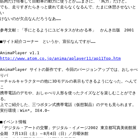
筋肉だけ培養して自動車の動力に使うとか……まさに、「馬力」だけど。
でも、走りすぎたらきっと疲れて走らなくなるんで、たまに休憩させないと
い
けないのが欠点なんだろうなあ……
参考文献：「手にとるようにユビキタスがわかる本」 かんき出版 2001
■サイト紹介コーナー というか、宣伝なんですが……
AnimaPlayer v1.1
http://www.atom.co.jp/anima/aplayer11/ap11Top.htm
AnimaPlayer サイトの新作です。今回のバージョンアップでは、おしゃべ
りバ
ーチャルキャラクターの他に3Dモデルの表示もできるようになった。へんて
こ
携帯電話のデモや、おしゃべり人形を使ったクイズなどを楽しむことができ
る。
上でご紹介した、三つボタン式携帯電話（仮想製品）のデモも見られます。
実行環境：Win*, IE4.0~
■イベント情報
「デジタル・アートの交響」デジタル・イメージ2002 東京都写真美術館展
会期 7月13日（土）～8月4日（日）／月曜休館