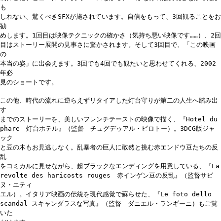
も
しれない、驚くべきSFXが施されています。自信をもって、3回観ることをお
勧
めします。1回目は映像テクニックの確かさ（気持ち悪い映像です……）、2回
目はストーリー展開の見事さに驚かされます。そして3回目で、「この映画
の
本当の姿」に出会えます。3回でも4回でも観たいと思わせてくれる、2002
年必
見のショートです。
この他、時代の流れに逆らえずリタイアした灯台守りが第二の人生へ踏み出
す
までのストーリーを、美しいフレンチテーストの映像で描く、『Hotel du
phare 灯台ホテル』（監督 チュグデゥアル・ビロトー）。3DCG版ジャ
ック
と豆の木もお見逃しなく。乱暴者の巨人に敢然と挑む赤エンドウ豆たちの反
乱
をコミカルに見せながら、超ブラックなエンディングを用意している、『La
revolte des haricosts rouges 赤インゲン豆の反乱』（監督サビ
ヌ・エティ
エル）。イタリア映画の伝統を現代感覚で蘇らせた、『Le foto dello
scandal スキャンダラスな写真』（監督 ダニエル・ランギーニ）もご覧
いた