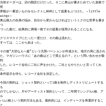
当初オーダーは、詩の朗読だけだった。そこに奥山が書きためていた楽曲で
世
界観が一番近いものをセレクトしBGMとして提案をぶつけた。～little
wings～
奥山個人の自身の悩み、自分から変わらなければというミクロな世界を書き
つ
づった曲だ。結果的に満場一致でその提案が採用されることになる。
クリスマスイブにたった一度だけ、その曲は流れた。
すべては、ここから始まった。
その後“大切な人へ篇”という汎用バーションが作成され、地方の局に流され
た。マガジンハウスに「あの曲はどこで買えるの？」という問い合わせが殺
到
した。レコード会社に二社に声をかけた。二社ともやりたいと言ってくれ
た。
条件提示を待ち、レコード会社を決定した。
今回の契約は、ショット契約といって1曲を制作しディストリビュートする
も
のでしかない。片やアーティスト契約といって、二年間でシングル○枚、ア
ル
バム○枚という契約方法もある。最終的には、インディーズを再選択するこ
と