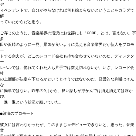
デ
ィペンデントで、自分がやらなければ何も始まらないということをカラダで
解
っていたからだと思う。
ご存じのように、音楽業界の活況はお世辞にも「GOOD」とは、言えない。宇
多
田や浜崎のように一見、景気が良いように見える音楽業界だが新人をプロモ
ー
トする余力が、どこのレコード会社も持ち合わせていないのだ。ディレクタ
ー
レベルでは、惚れてくれた人も片手では数え切れないが、いざ、レコード会
社
の上層部が決定を下せるかというとそうではないのだ。経営的な判断はそん
な
に簡単ではない。昨年の9月から、良い話しが浮かんでは消え消えては浮か
び、
一進一退という状況が続いていた。
●怒濤のプロモート
彼女には言わなかったが、このままじゃデビューできないと、思った。音楽
業