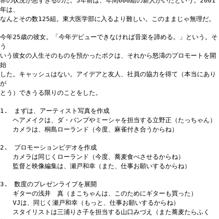
界の状況が悪すぎるのだ。5年前は、年間600組の新人がいたという。2001
年は、
なんとその数125組。東大医学部に入るより難しい。このままじゃ無理だ。
今年25歳の彼女。「今年デビューできなければ音楽を諦める。」という。そ
う
いう彼女の人生そのものを預かったボクは、それから怒濤のプロモートを開
始
した。キャッシュはない。アイデアと友人、社員の協力を得て（本当にあり
が
とう）できうる限りのことをした。
1. まずは、アーティスト写真を作成
ヘアメイクは、ダ・バンプやミーシャを担当する立野正（たっちゃん）
カメラは、桐島ローランド（今度、麻雀付き合うからね）
2. プロモーションビデオを作成
カメラは同じくローランド（今度、蕎麦食べさせるからね）
監督と映像編集は、瀬戸和幸（また、仕事お願いするからね）
3. 数度のプレゼンライブを展開
ギターの浅井 真（まこちゃんは、このためにギターも買った）
VJは、同じく瀬戸和幸（もっと、仕事お願いするからね）
スタイリストは三浦りさ子を担当する山口みづえ（また蕎麦たらふく