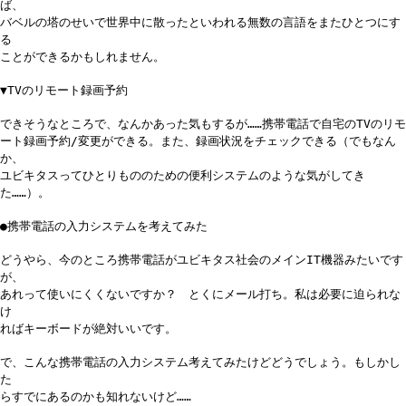
ば、
バベルの塔のせいで世界中に散ったといわれる無数の言語をまたひとつにす
る
ことができるかもしれません。
▼TVのリモート録画予約
できそうなところで、なんかあった気もするが……携帯電話で自宅のTVのリモ
ート録画予約/変更ができる。また、録画状況をチェックできる（でもなん
か、
ユビキタスってひとりもののための便利システムのような気がしてき
た……）。
●携帯電話の入力システムを考えてみた
どうやら、今のところ携帯電話がユビキタス社会のメインIT機器みたいです
が、
あれって使いにくくないですか？ とくにメール打ち。私は必要に迫られな
け
ればキーボードが絶対いいです。
で、こんな携帯電話の入力システム考えてみたけどどうでしょう。もしかし
た
らすでにあるのかも知れないけど……