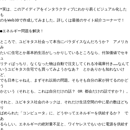
*実は、このアイディアをインタラクティブにわかり易くビジュアル化した
も
のをWeb3Dで作成してみました。詳しくは最後のサイト紹介コーナーで！
●エネルギー問題を解決！
ところで、ユビキタス社会って本当にパラダイスなんだろうか？ アメリカ
み
たいに住宅とか基本的生活がしっかりしているところなら、付加価値でセキ
ュ
リティばっちり、なくなった物は自動で注文してくれる冷蔵庫付き……なんて
いうユビキタス住宅でも買ってみようかなあ？ とかありかも知れないけ
ど、
でも日本じゃねえ、まずそれ以前の問題。そもそも自分の家が持てるのかど
う
かという（それとも、これは自分だけの話？ OR 都会だけの話ですか？）。
それと、ユビキタス社会のネックは、それだけ生活空間の中に星の数ほどち
り
ばめられた「コンピュータ」に、どうやってエネルギーを供給するか？ で
あ
るらしい。エネルギーの絶対量不足と、ワイヤレスでもいかに電源を供給す
る