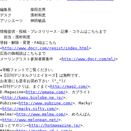
編集長 柴田忠男
デスク 濱村和恵
アソシエーツ 神田敏晶
情報提供・投稿・プレスリリース・記事・コラムはこちらまで
担当：濱村和恵
登録・解除・変更・FAQはこちら
<
http://www.dgcr.com/regist/index.html
>
広告の御相談はこちらまで
メーリングリスト参加者募集中 <
http://www.dgcr.com/ml/
>
★等幅フォントでご覧ください。
★【日刊デジタルクリエイターズ】は無料です。
お友達にも是非お奨め下さい (^_^)/
★日刊デジクリは、まぐまぐ<
http://mag2.com/
>、
E-Magazine<
http://emaga.com/
>、カプライト
<
http://kapu.biglobe.ne.jp/
>、
Pubzine<
http://www.pubzine.com/
>、Macky!
<
http://macky.nifty.com/
>、
melma!<
http://www.melma.com/
>、めろんぱん
<
http://www.melonpan.net/
>、
ほっとマガジン<
http://hotmagazine.jp/
>、
MAGBee<
http://magbee.ad-j.com/
>