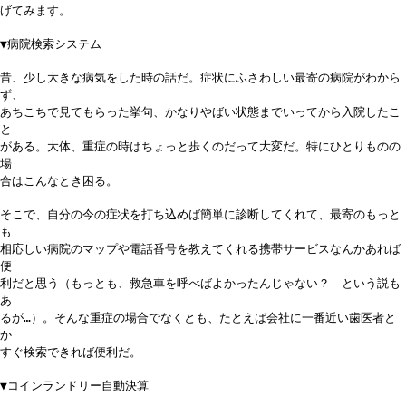
げてみます。
▼病院検索システム
昔、少し大きな病気をした時の話だ。症状にふさわしい最寄の病院がわから
ず、
あちこちで見てもらった挙句、かなりやばい状態までいってから入院したこ
と
がある。大体、重症の時はちょっと歩くのだって大変だ。特にひとりものの
場
合はこんなとき困る。
そこで、自分の今の症状を打ち込めば簡単に診断してくれて、最寄のもっと
も
相応しい病院のマップや電話番号を教えてくれる携帯サービスなんかあれば
便
利だと思う（もっとも、救急車を呼べばよかったんじゃない？ という説も
あ
るが…）。そんな重症の場合でなくとも、たとえば会社に一番近い歯医者と
か
すぐ検索できれば便利だ。
▼コインランドリー自動決算