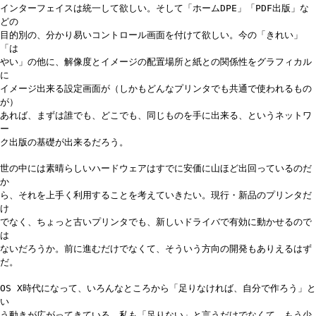
インターフェイスは統一して欲しい。そして「ホームDPE」「PDF出版」な
どの
目的別の、分かり易いコントロール画面を付けて欲しい。今の「きれい」
「は
やい」の他に、解像度とイメージの配置場所と紙との関係性をグラフィカル
に
イメージ出来る設定画面が（しかもどんなプリンタでも共通で使われるもの
が）
あれば、まずは誰でも、どこでも、同じものを手に出来る、というネットワ
ー
ク出版の基礎が出来るだろう。
世の中には素晴らしいハードウェアはすでに安価に山ほど出回っているのだ
か
ら、それを上手く利用することを考えていきたい。現行・新品のプリンタだ
け
でなく、ちょっと古いプリンタでも、新しいドライバで有効に動かせるので
は
ないだろうか。前に進むだけでなくて、そういう方向の開発もありえるはず
だ。
OS X時代になって、いろんなところから「足りなければ、自分で作ろう」と
い
う動きが広がってきている。私も「足りない」と言うだけでなくて、もう少