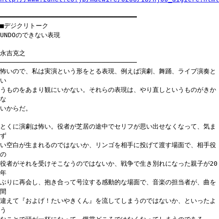
━━━━━━━━━━━━━━━━━━━━━━━━━━━━━━━━━━━
■デジクリトーク
UNDOのできない表現
永吉克之
───────────────────────────────────
怖いので、私は実演という形をとる表現、例えば演劇、舞踊、ライブ演奏と
い
うものをあまり観にいかない。それらの表現は、やり直しというものがきか
な
いからだ。
とくに演劇は怖い。役者が芝居の途中でセリフが思い出せなくなって、気ま
ず
い空白が生まれるのではないか、リンゴを相手に投げて渡す場面で、相手役
の
役者がそれを受けそこなうのではないか、戦争で生き別れになった親子が20
年
ぶりに再会し、抱き合って号泣する感動的な場面で、音楽の担当者が、曲を
間
違えて『およげ！たいやきくん』を流してしまうのではないか、といったよ
う