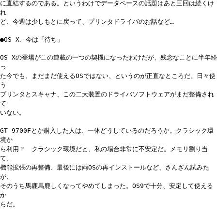
に直結するのである。というわけでデータベースの話題はあと三回は続くけ
れ
ど、今週は少しもとに戻って、プリンタドライバのお話など…
●OS X、今は「待ち」
OS Xの登場がこの連載の一つの契機になったわけだが、残念なことに半年経
っ
た今でも、まだまだ使えるOSではない、というのが正直なところだ。日々使
う
プリンタとスキャナ、この二大装置のドライバソフトウェアがまだ整備され
て
いない。
GT-9700Fとか購入した人は、一体どうしているのだろうか。クラシック環
境か
ら利用？ クラシック環境だと、私の場合非常に不安定だ。メモリ割り当
て、
機能拡張の再整備、最後には両OSの再インストールなど、さんざん試みた
が、
そのうち馬鹿馬鹿しくなってやめてしまった。OS9で十分、安定して使える
か
らだ。