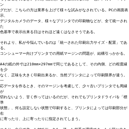
ン
グだが、こちらの方は業界を上げて様々な試みがなされている。PCの画面表
示、
デジタルカメラのデータ、様々なプリンタでの印刷物などが、全て統一され
た
色基準で表示出来る日はそれほど遠くはなさそうである。
それより、私が今悩んでいるのは「統一された印刷出力サイズ・配置」であ
る。
コンシューマー向けプリンタでの用紙マージンの問題が、結構引っかかる。
A4の紙の外寸は210mm×297mmで同じであるとして、その内側、どの程度縁
を少
なく、正味を大きく印刷出来るか、当然プリンタによって印刷限界が違う。
一
応データを作るとき、そのマージンを考慮して、少々古いプリンタでも周縁
が
切れないよう、甘く作ってはいるのだが、それでもプリンタドライバを「標
準
状態」、何も設定しない状態で印刷すると、プリンタによっては印刷部分が
右
に寄ったり、上に寄ったりに指定されてしまう。