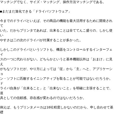
マッチングでなく、サイズ・マッチング、操作方法マッチングである。
●まだまだ進化できる「ドライバソフトウェア」
今までのドライバといえば、その商品の機能を最大活用するために開発され
て
いた。だからプリンタであれば、出来ることは全ててんこ盛りの、しかし使
い
やすさは二の次のドライバが付属することが多かった。
しかしこのドライバというソフトも、機器をコントロールするインターフェ
イ
スの一つに代わりがない。どちらかというと基本機能以外は「おまけ」に見
え
がちなソフトだが、やり方によっては「従」から「主」へと、アプリケーシ
ョ
ン・ソフトに匹敵するイニシアティブを取ることが可能ではないだろうか。
ド
ライバ自身が「出来ること」と「出来ないこと」を明確に主張することで、
道
具としての信頼感、存在感が変わるのではないだろうか。
例えば、もうプリンタメーカは10社程度しかないのだから、申し合わせて基
礎