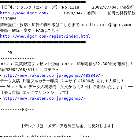
■■■■■■■■■■■■■■■■■■■■■■■■■■■■■■■■■■■
【日刊デジタルクリエイターズ】 No.1118 2002/07/04.Thu発行
http://www.dgcr.com/
1998/04/13創刊 前号の発行部数
21308部
情報提供・投稿・広告の御相談はこちらまで mailto:info@dgcr.com
登録・解除・変更・FAQはこちら
http://www.dgcr.com/regist/index.html
■■■■■■■■■■■■■■■■■■■■■■■■■■■■■■■■■■■
---PR---------------------------------------------------
--------------
ｏ○ｏ★ 期間限定プレゼント企画 ★ｏ○ｏ 印刷定価\32,300円が無料に！
締切2002/08/31(土) コチラ⇒
<
http://www.rakuten.co.jp/eggshop/483840/
>
データ入稿 片面フルカラー印刷 Ａ４サイズ1000枚 をお１人様に！
━━ Win・Mac データ入稿専門 注文から【３日】で発送いたします！━━
【楽天市場 エッグプリントショップ】
<
http://www.rakuten.co.jp/eggshop/
>
--------------------------------------------------------
---------PR---
【デジクリは「メディア規制三法案」に反対します】