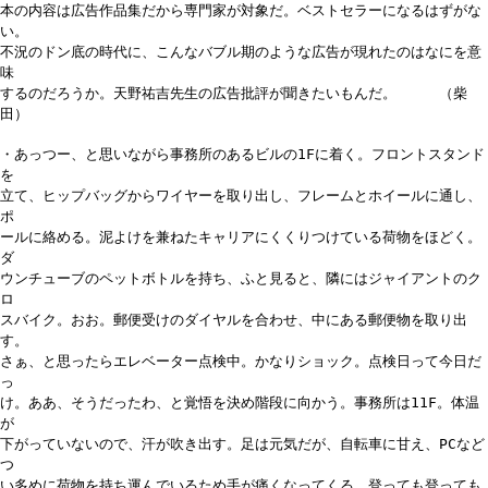
本の内容は広告作品集だから専門家が対象だ。ベストセラーになるはずがな
い。
不況のドン底の時代に、こんなバブル期のような広告が現れたのはなにを意
味
するのだろうか。天野祐吉先生の広告批評が聞きたいもんだ。 （柴
田）
・あっつー、と思いながら事務所のあるビルの1Fに着く。フロントスタンド
を
立て、ヒップバッグからワイヤーを取り出し、フレームとホイールに通し、
ポ
ールに絡める。泥よけを兼ねたキャリアにくくりつけている荷物をほどく。
ダ
ウンチューブのペットボトルを持ち、ふと見ると、隣にはジャイアントのク
ロ
スバイク。おお。郵便受けのダイヤルを合わせ、中にある郵便物を取り出
す。
さぁ、と思ったらエレベーター点検中。かなりショック。点検日って今日だ
っ
け。ああ、そうだったわ、と覚悟を決め階段に向かう。事務所は11F。体温
が
下がっていないので、汗が吹き出す。足は元気だが、自転車に甘え、PCなど
つ
い多めに荷物を持ち運んでいるため手が痛くなってくる。登っても登っても