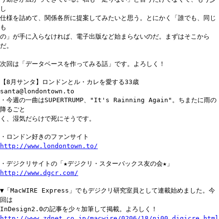
し
仕様を詰めて、関係各所に提案してみたいと思う。とにかく「誰でも、同じ
も
の」が手に入らなければ、電子出版など始まらないのだ。まずはそこから
だ。
次回は「データベースを作ってみる話」です。よろしく！
【8月サンタ】ロンドンとル・カレを愛する33歳
santa@londontown.to
・今週の一曲はSUPERTRUMP、"It's Rainning Again"。ちまたに雨の
降るごと
く、湿気だらけで死にそうです。
・ロンドン好きのファンサイト
http://www.londontown.to/
・デジクリサイトの「★デジクリ・スターバックス友の会★」
http://www.dgcr.com/
▼「MacWIRE Express」でもデジクリ研究室員として連載始めました。今
回は
InDesign2.0の記事を少々加筆して掲載。よろしく！
http://www.zdnet.co.jp/macwire/0206/18/nj00_digicre.html