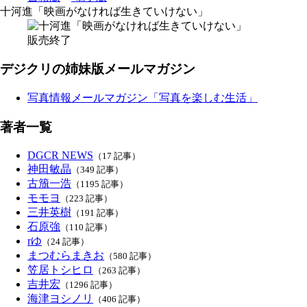
十河進「映画がなければ生きていけない」
販売終了
デジクリの姉妹版メールマガジン
写真情報メールマガジン「写真を楽しむ生活」
著者一覧
DGCR NEWS
（17 記事）
神田敏晶
（349 記事）
古籏一浩
（1195 記事）
モモヨ
（223 記事）
三井英樹
（191 記事）
石原強
（110 記事）
rゆ
（24 記事）
まつむらまきお
（580 記事）
笠居トシヒロ
（263 記事）
吉井宏
（1296 記事）
海津ヨシノリ
（406 記事）