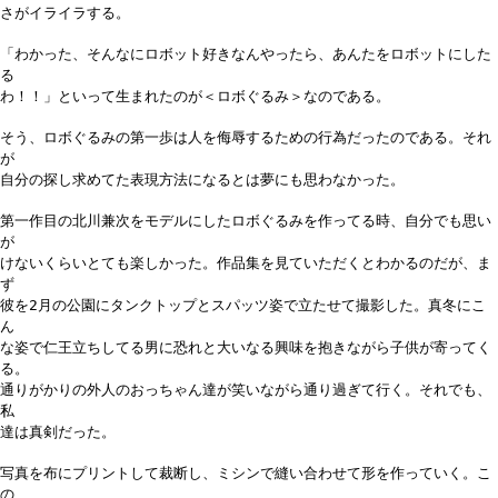
さがイライラする。
「わかった、そんなにロボット好きなんやったら、あんたをロボットにした
る
わ！！」といって生まれたのが＜ロボぐるみ＞なのである。
そう、ロボぐるみの第一歩は人を侮辱するための行為だったのである。それ
が
自分の探し求めてた表現方法になるとは夢にも思わなかった。
第一作目の北川兼次をモデルにしたロボぐるみを作ってる時、自分でも思い
が
けないくらいとても楽しかった。作品集を見ていただくとわかるのだが、ま
ず
彼を2月の公園にタンクトップとスパッツ姿で立たせて撮影した。真冬にこ
ん
な姿で仁王立ちしてる男に恐れと大いなる興味を抱きながら子供が寄ってく
る。
通りがかりの外人のおっちゃん達が笑いながら通り過ぎて行く。それでも、
私
達は真剣だった。
写真を布にプリントして裁断し、ミシンで縫い合わせて形を作っていく。こ
の