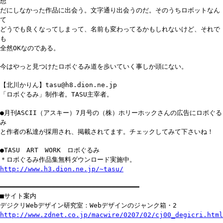
想
だにしなかった作品に出会う。文字通り出会うのだ。そのうちロボットなん
て
どうでも良くなってしまって、名前も変わってるかもしれないけど、それで
も
全然OKなのである。
今はやっと見つけたロボぐるみ道を歩いていく事しか頭にない。
【北川かりん】tasu@h8.dion.ne.jp
「ロボぐるみ」制作者。TASU主宰者。
●月刊ASCII（アスキー）7月号の（株）ホリーホックさんの広告にロボぐる
み
と作者の私達が採用され、掲載されてます。チェックしてみて下さいね！
●TASU ART WORK ロボぐるみ
＊ロボぐるみ作品集無料ダウンロード実施中。
http://www.h3.dion.ne.jp/~tasu/
━━━━━━━━━━━━━━━━━━━━━━━━━━━━━━━━━━━
■サイト案内
デジクリWebデザイン研究室：Webデザインのジャンク箱・2
http://www.zdnet.co.jp/macwire/0207/02/cj00_degicri.html