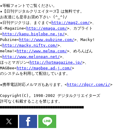
★等幅フォントでご覧ください。
★【日刊デジタルクリエイターズ】は無料です。
お友達にも是非お奨め下さい (^_^)/
★日刊デジクリは、まぐまぐ<
http://mag2.com/
>、
E-Magazine<
http://emaga.com/
>、カプライト
<
http://kapu.biglobe.ne.jp/
>、
Pubzine<
http://www.pubzine.com/
>、Macky!
<
http://macky.nifty.com/
>、
melma!<
http://www.melma.com/
>、めろんぱん
<
http://www.melonpan.net/
>、
ほっとマガジン<
http://hotmagazine.jp/
>、
MAGBee<
http://magbee.ad-j.com/
>
のシステムを利用して配信しています。
★携帯電話対応メルマガもあります。<
http://dgcr.com/i/
>
Copyright(C), 1998-2002 デジタルクリエイターズ
許可なく転載することを禁じます。
■■■■■■■■■■■■■■■■■■■■■■■■■■■■■■■■■■■