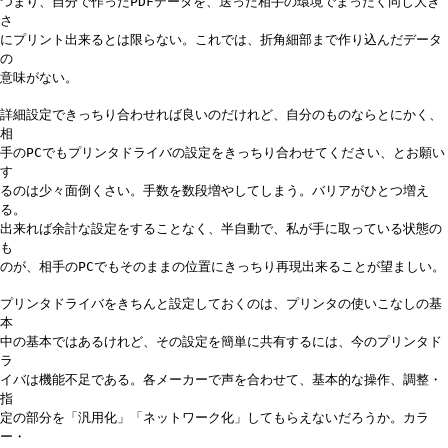
つまり、自分で作ったPDFデータを、送った相手の環境でまったく同じ大き
さ
にプリント出来るとは限らない。これでは、折角細部まで作り込んだデータ
の
意味がない。
詳細設定できっちり合わせれば良いのだけれど、自分のものならとにかく、
相
手のPCでもプリンタドライバの設定をきっちり合わせてください、とお願い
す
るのは少々面倒くさい。手数を数段増やしてしまう。バリアがひとつ増え
る。
出来れば余計な設定をすることなく、半自動で、私が手に取っている状態の
も
のが、相手のPCでもそのままの位置にきっちり再現出来ることが望ましい。
プリンタドライバをきちんと設定しておくのは、プリンタの使いこなしの基
本
中の基本ではあるけれど、その設定を簡単に共有するには、今のプリンタド
ラ
イバは機能不足である。各メーカーで声を合わせて、基本的な操作、調整・
指
定の部分を「汎用化」「ネットワーク化」してもらえないだろうか。カラ
ー・