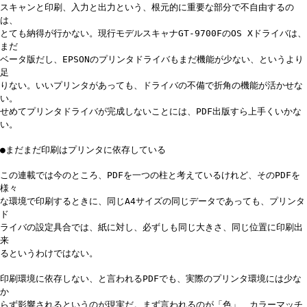
スキャンと印刷、入力と出力という、根元的に重要な部分で不自由するの
は、
とても納得が行かない。現行モデルスキャナGT-9700FのOS Xドライバは、
まだ
ベータ版だし、EPSONのプリンタドライバもまだ機能が少ない、というより
足
りない。いいプリンタがあっても、ドライバの不備で折角の機能が活かせな
い。
せめてプリンタドライバが完成しないことには、PDF出版すら上手くいかな
い。
●まだまだ印刷はプリンタに依存している
この連載では今のところ、PDFを一つの柱と考えているけれど、そのPDFを
様々
な環境で印刷するときに、同じA4サイズの同じデータであっても、プリンタ
ド
ライバの設定具合では、紙に対し、必ずしも同じ大きさ、同じ位置に印刷出
来
るというわけではない。
印刷環境に依存しない、と言われるPDFでも、実際のプリンタ環境には少な
か
らず影響されるというのが現実だ。まず言われるのが「色」、カラーマッチ