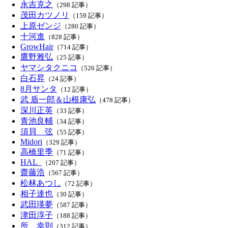
永吉克之
（298 記事）
茂田カツノリ
（159 記事）
上原ゼンジ
（280 記事）
十河進
（828 記事）
GrowHair
（714 記事）
鷹野雅弘
（25 記事）
ヤマシタクニコ
（526 記事）
白石昇
（24 記事）
8月サンタ
（12 記事）
武 盾一郎＆山根康弘
（478 記事）
深川正英
（33 記事）
青池良輔
（34 記事）
須貝 弦
（55 記事）
Midori
（329 記事）
高橋里季
（71 記事）
HAL_
（207 記事）
齋藤浩
（567 記事）
松林あつし
（72 記事）
相子達也
（30 記事）
武田瑛夢
（587 記事）
津田淳子
（188 記事）
所 幸則
（312 記事）