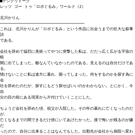
■デジクリトーク
レッツ ゴー トゥ「ロボぐるみ」ワールド（2）
北川かりん
───────────────────────────────────
これは、北川かりんが「ロボぐるみ」という作品に出会うまでの壮大な叙事
詩
である。
会社を辞めて猛烈に美術ってやつに突撃した私は、だだっ広く広がる宇宙の
暗
闇に出てしまった。敵なんていなかったのである。見えるのは自分だけであ
る。
情けないことに私は途方に暮れ、困ってしまった。何をするのかを探す為に
会
社を辞めたのだが、探すにもどう探せばいいのかわからない。とにかく、今
自
分の目の前にある現実から片付けていくことにした。
ちょうど会社を辞めた頃、祖父が入院した。その年の暮れに亡くなったのだ
が、
亡くなるまでの間できるだけ傍にいてあげたかった。後で悔いが残るのが嫌
だ
ったので、自分に出来ることはなんでもした。出勤先が会社から病院へ変わ