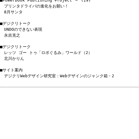
■Powerbook Publishing Project ～ (19)
プリンタドライバの進化をお願い！
8月サンタ
■デジクリトーク
UNDOのできない表現
永吉克之
■デジクリトーク
レッツ ゴー トゥ「ロボぐるみ」ワールド（2）
北川かりん
■サイト案内
デジクリWebデザイン研究室：Webデザインのジャンク箱・2