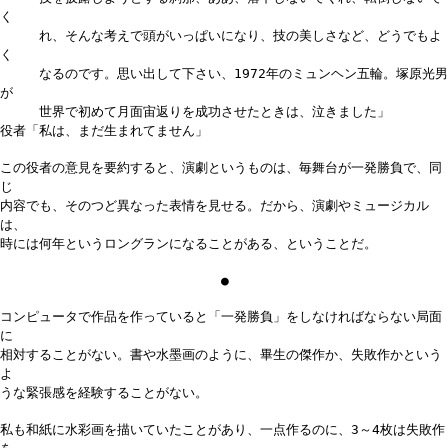
く
れ、そんな考えで頭がいっぱいになり、技の美しさなど、どうでもよ
く
なるのです。思い出して下さい、1972年のミュンヘン五輪。塚原光男
が
世界で初めて月面宙返りを成功させたときは、泣きました」
役者「私は、まだ生まれてません」
この役者の意見を要約すると、演劇というものは、毎舞台が一発勝負で、同
じ
内容でも、そのつど異なった表情を見せる。だから、演劇やミュージカル
は、
時には何年というロングランになることがある、ということだ。
●
コンピュータで作品を作っていると「一発勝負」をしなければならない局面
に
相対することがない。書や水墨画のように、畢生の傑作か、失敗作かという
よ
うな緊張感を経験することがない。
私も和紙に水彩画を描いていたことがあり、一点作るのに、3～4枚は失敗作