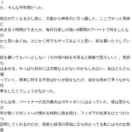
っ
た。そんな半年間だった。
祖父が亡くなる少し前に、大阪から神奈川に引っ越した。ここでやっと美術
に
向き合う時間ができたが、毎日日差しの強い6畳間のアパートで何をしたも
の
かと思いあぐね、とにかく何でもやってみようと思い、絵を書いたりしてい
た。
絵を書いてもパっとしない（その頃の絵を今見ると陰惨で恐ろしい）。気持
ち
はあせる。やっぱり自分には才能なんかないのかもしれない。金はどんどん
減
っていく。将来に対する不安ばかりが頭をもたげ、会社を辞めて早々ながら
仕
事をしたくてしょうがなかった。
そんな頃、パートナーの北川兼次はガチャポンにはまっていた。彼は昔から
少
年が抱くロボットへの憧れを純粋に抱き続け、フィギアの出来をひとつひと
つ
説明してくれるのだが、芸術と経済の苦悩に立ち向かってる私にはそのお気
楽