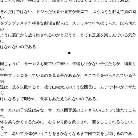
なことで頭が一杯になって、鑑賞どころではなくなってしまうのである。
それだけではない。ドジった役者や裏方が楽屋で、ぶくぶくと肥えて酒の匂
い
をプンプンさせた横暴な劇場支配人に、ステッキで打ち据えられ、ぼろ切れ
の
ように裏口から放り出されるのかと思うと、とても芝居を楽しんでいる気分
に
はなれないのである。
●
同じように、サーカスも観ていて辛い。年端も行かない子供たちが、綱渡り
や
空中ブランコをしているのを見る事があるが、そこで芸をやらされている子
供
達は、技を失敗すると、後で山椒太夫のような団長に、ムチで体中がアザだ
ら
けになるまで叩かれ、食事もあたえられないのである。
サーカスの子供達はみな、サーカス団専属のヒトさらいによって連れてこら
れ、
体を柔らかくするために、むりやり酢を飲まされ、芸をしこまれるらしい。
そ
して、老いて身体がいうことをきかなくなるまで団で芸をし続けるのであ