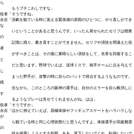
ら
もうブチこわしですな」
役者「そうですね」
永吉「演劇を観ている時に覚える緊張感の原因のひとつに、やり直しができ
な
いということがあると思うんです。いったん発せられたセリフは聴衆
の
記憶に残り、書き直すことができません。セリフや演技を間違えた役
者
がすべきことは、その後に素晴らしい演技をして、名誉を回復するこ
と
だと思います。野球でいえば、送球ミスで、相手チームに点を与えて
し
まった野手が、攻撃の時に自らのバットで得点するようなものです。
残
念ながら、このところの阪神の選手は、自分のエラーを自ら帳消しに
す
るようなプレーは見せてくれませんがね、はは」
役者「そうですか」
永吉「ほかに例えていえば、器械体操やフィギュアスケートをハラハラしな
が
ら観ている時と同じ心理状態だと思うんですよ。体操選手が高級難度
の
技を披露しようとする刹那、ああ、落下しないでくれ、転倒しないで