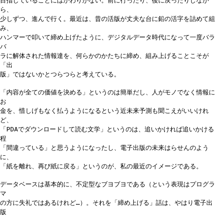
目指していることにはかわりがない。前に行ったり、後に戻ったりしなが
ら、
少しずつ、進んで行く。最近は、昔の活版が丈夫な台に鉛の活字を詰めて組
み、
ハンマーで叩いて締め上げたように、デジタルデータ時代になって一度バラ
バ
ラに解体された情報達を、何らかのかたちに締め、組み上げることこそが
「出
版」ではないかとつらつらと考えている。
「内容が全ての価値を決める」というのは簡単だし、人がモノでなく情報に
お
金を、惜しげもなく払うようになるという近未来予測も聞こえがいいけれ
ど、
「PDAでダウンロードして読む文学」というのは、追いかければ追いかける
程
「間違っている」と思うようになったし、電子出版の未来はらせんのよう
に、
「紙を離れ、再び紙に戻る」というのが、私の最近のイメージである。
データベースは基本的に、不定型なブヨブヨである（という表現はプログラ
マ
の方に失礼ではあるけれど…）。それを「締め上げる」話は、やはり電子出
版