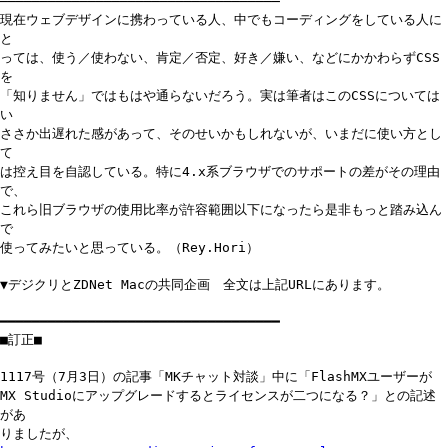
───────────────────────────────────
現在ウェブデザインに携わっている人、中でもコーディングをしている人に
と
っては、使う／使わない、肯定／否定、好き／嫌い、などにかかわらずCSS
を
「知りません」ではもはや通らないだろう。実は筆者はこのCSSについては
い
ささか出遅れた感があって、そのせいかもしれないが、いまだに使い方とし
て
は控え目を自認している。特に4.x系ブラウザでのサポートの差がその理由
で、
これら旧ブラウザの使用比率が許容範囲以下になったら是非もっと踏み込ん
で
使ってみたいと思っている。（Rey.Hori）
▼デジクリとZDNet Macの共同企画 全文は上記URLにあります。
━━━━━━━━━━━━━━━━━━━━━━━━━━━━━━━━━━━
■訂正■
1117号（7月3日）の記事「MKチャット対談」中に「FlashMXユーザーが
MX Studioにアップグレードするとライセンスが二つになる？」との記述
があ
りましたが、