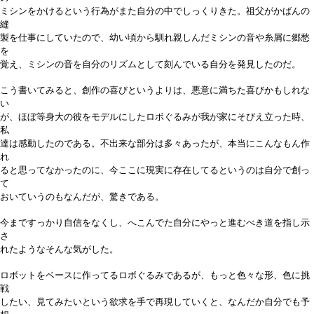
ミシンをかけるという行為がまた自分の中でしっくりきた。祖父がかばんの
縫
製を仕事にしていたので、幼い頃から馴れ親しんだミシンの音や糸屑に郷愁
を
覚え、ミシンの音を自分のリズムとして刻んでいる自分を発見したのだ。
こう書いてみると、創作の喜びというよりは、悪意に満ちた喜びかもしれな
い
が、ほぼ等身大の彼をモデルにしたロボぐるみが我が家にそびえ立った時、
私
達は感動したのである。不出来な部分は多々あったが、本当にこんなもん作
れ
ると思ってなかったのに、今ここに現実に存在してるというのは自分で創っ
て
おいていうのもなんだが、驚きである。
今まですっかり自信をなくし、へこんでた自分にやっと進むべき道を指し示
さ
れたようなそんな気がした。
ロボットをベースに作ってるロボぐるみであるが、もっと色々な形、色に挑
戦
したい、見てみたいという欲求を手で再現していくと、なんだか自分でも予