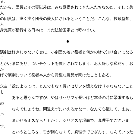
る。
だから、団長とその妻以外は、みな誘拐されてきた人たちなのだ。そして美
人
の団員は、泣く泣く団長の愛人にされるということだ。こんな、拉致監禁、
人
身売買が横行する日本は、まだ法治国家とは呼べまい。
●
演劇は好きじゃないくせに、小劇団の若い役者と何かの縁で知り合いになる
こ
とがたまにあり、ついチケットを買わされてしまう、お人好しな私だが、お
か
げで演劇について役者本人から貴重な意見が聞けたこともある。
永吉「役によっては、とんでもなく長いセリフを憶えなけりゃならないこと
も
あると思うんですが、やはりセリフが長いほど本番の時に緊張するも
の
なんでしょうね。間違えずにいえるかなー、なんて心配して。まあ、
ご
まかせるミスならともかく、シリアスな場面で、真理子でございま
す、
というところを、舌が回らなくて、真理子でござんす、なんていった