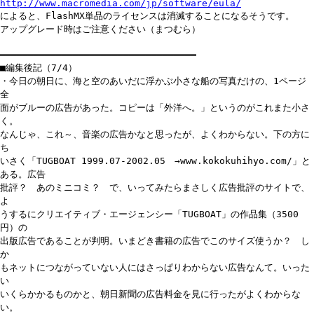
http://www.macromedia.com/jp/software/eula/
によると、FlashMX単品のライセンスは消滅することになるそうです。
アップグレード時はご注意ください（まつむら）
━━━━━━━━━━━━━━━━━━━━━━━━━━━━━━━━━━━
■編集後記（7/4）
・今日の朝日に、海と空のあいだに浮かぶ小さな船の写真だけの、1ページ
全
面がブルーの広告があった。コピーは「外洋へ。」というのがこれまた小さ
く。
なんじゃ、これ～、音楽の広告かなと思ったが、よくわからない。下の方に
ち
いさく「TUGBOAT 1999.07-2002.05 →www.kokokuhihyo.com/」と
ある。広告
批評？ あのミニコミ？ で、いってみたらまさしく広告批評のサイトで、
よ
うするにクリエイティブ・エージェンシー「TUGBOAT」の作品集（3500
円）の
出版広告であることが判明。いまどき書籍の広告でこのサイズ使うか？ し
か
もネットにつながっていない人にはさっぱりわからない広告なんて。いった
い
いくらかかるものかと、朝日新聞の広告料金を見に行ったがよくわからな
い。