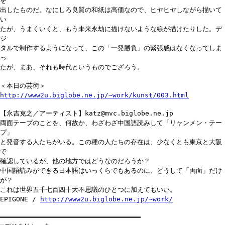
を
出したものだ。なにしろ良質の和紙は高価なので、ヒヤヒヤしながら描いて
い
たが、うまくいくと、もう未来永劫に描けないような線が描けたりした。デ
ジ
タルで制作するようになって、この「一発勝負」の緊張感はなくなってしま
っ
たが、まあ、それも時代というものでござろう。
＜本日の芸術＞
http://www2u.biglobe.ne.jp/~work/kunst/003.html
【永吉克之／アーティスト】katz@mvc.biglobe.ne.jp
両面テープのことを、何故か、わざわざ中国語読みして「リャンメン・テー
プ」
と発音する人たちがいる。この種の人たちの存在は、少なくとも東京と大阪
で
確認しているが、他の地方ではどうなのだろうか？
中国語読みができる日本語はいっくらでもあるのに、どうして「両面」だけ
が？
これは世界五千七百四十大不思議のひとつに加えてもいい。
EPIGONE /
http://www2u.biglobe.ne.jp/~work/
━━━━━━━━━━━━━━━━━━━━━━━━━━━━━━━━━━━