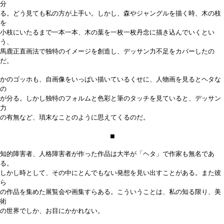
分
る。どう見ても私の方が上手い。しかし、森やジャングルを描く時、木の枝
を
小枝にいたるまで一本一本、木の葉を一枚一枚丹念に描き込んでいくとい
う、
馬鹿正直画法で独特のイメージを創造し、デッサン力不足をカバーしたの
だ。
かのゴッホも、自画像をいっぱい描いているくせに、人物画を見るとヘタな
の
が分る。しかし独特のフォルムと色彩と筆のタッチを見ていると、デッサン
力
の有無など、瑣末なことのように思えてくるのだ。
■
知的障害者、人格障害者が作った作品は大半が「ヘタ」で作家も無名であ
る。
しかし時として、その中にとんでもない発想を見い出すことがある。また彼
ら
の作品を集めた展覧会や画集すらある。こういうことは、私の知る限り、美
術
の世界でしか、お目にかかれない。