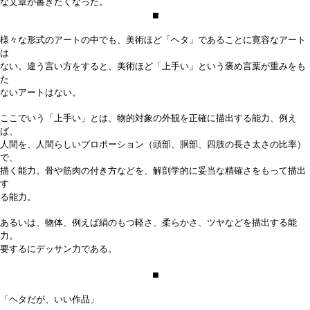
な文章が書きたくなった。
■
様々な形式のアートの中でも、美術ほど「ヘタ」であることに寛容なアート
は
ない。違う言い方をすると、美術ほど「上手い」という褒め言葉が重みをも
た
ないアートはない。
ここでいう「上手い」とは、物的対象の外観を正確に描出する能力、例え
ば、
人間を、人間らしいプロポーション（頭部、胴部、四肢の長さ太さの比率）
で、
描く能力。骨や筋肉の付き方などを、解剖学的に妥当な精確さをもって描出
す
る能力。
あるいは、物体、例えば絹のもつ軽さ、柔らかさ、ツヤなどを描出する能
力。
要するにデッサン力である。
■
「ヘタだが、いい作品」