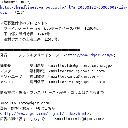
（hammer.mule）
http://headlines.yahoo.co.jp/hl?a=20030122-00000002-wir-
sci
リニア
＜応募受付中のプレゼント＞
ファイルメーカーPro Webデータベース講座 1236号。
平山郁夫展招待券 1243号。
濱村デスクの上海土産 1245号。
■■■■■■■■■■■■■■■■■■■■■■■■■■■■■■■■■■■
発行 デジタルクリエイターズ <
http://www.dgcr.com/>
;
編集長 柴田忠男 <mailto:tdo@green.ocn.ne.jp>
デスク 濱村和恵 <mailto:zacke@days-i.com>
アソシエーツ 神田敏晶 <mailto:kanda@knn.com>
アシスト 島田敬子 <mailto:keiko@days-i.com>
情報提供・投稿・プレスリリース・記事・コラムはこちらまで
<mailto:info@dgcr.com>
登録・解除・変更・FAQはこちら
<
http://www.dgcr.com/regist/index.html>
;
広告の御相談はこちらまで <mailto:info@dgcr.com>