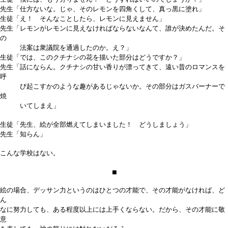
先生「仕方ないな。じゃ、そのレモンを四角くして、真っ黒に塗れ」
生徒「え！ そんなことしたら、レモンに見えません」
先生「レモンがレモンに見えなければならないなんて、誰が決めたんだ。そ
の
法案は衆議院を通過したのか。え？」
生徒「では、このクチナシの花を描いた部分はどうですか？」
先生「話にならん。クチナシの甘い香りが漂ってきて、遠い昔のロマンスを
呼
び起こすかのような趣があるじゃないか。その部分はガスバーナーで
焼
いてしまえ」
生徒「先生、絵が全部燃えてしまいました！ どうしましょう」
先生「知らん」
こんな学校はない。
■
絵の場合、デッサン力というのはひとつの才能で、その才能がなければ、ど
ん
なに努力しても、ある程度以上には上手くならない。だから、その才能に敬
意