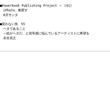
■Powerbook Publishing Project ～ (41)
iPhoto、豹変す
8月サンタ
■笑わない魚 55
ヘタであること
～絵がヘタだ、と劣等感に悩んでいるアーティストに希望を
永吉克之