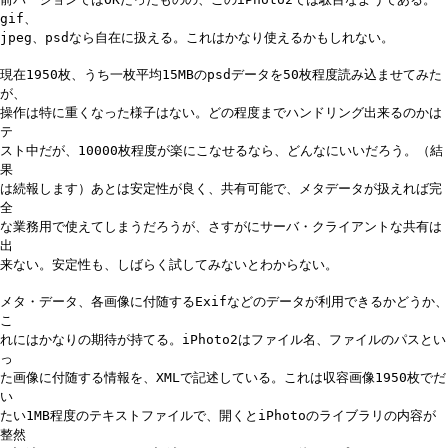
gif、
jpeg、psdなら自在に扱える。これはかなり使えるかもしれない。
現在1950枚、うち一枚平均15MBのpsdデータを50枚程度読み込ませてみた
が、
操作は特に重くなった様子はない。どの程度までハンドリング出来るのかは
テ
スト中だが、10000枚程度が楽にこなせるなら、どんなにいいだろう。（結
果
は続報します）あとは安定性が良く、共有可能で、メタデータが扱えれば完
全
な業務用で使えてしまうだろうが、さすがにサーバ・クライアントな共有は
出
来ない。安定性も、しばらく試してみないとわからない。
メタ・データ、各画像に付随するExifなどのデータが利用できるかどうか、
こ
れにはかなりの期待が持てる。iPhoto2はファイル名、ファイルのパスとい
っ
た画像に付随する情報を、XMLで記述している。これは収容画像1950枚でだ
い
たい1MB程度のテキストファイルで、開くとiPhotoのライブラリの内容が
整然