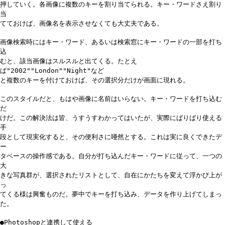
押していく。各画像に複数のキーを割り当てられる。キー・ワードさえ割り
当
てておけば、画像名を表示させなくても大丈夫である。
画像検索時にはキー・ワード、あるいは検索窓にキー・ワードの一部を打ち
込
むと、該当画像はスルスルと出てくる。たとえ
ば"2002""London""Night"など
と複数のキーを付けておけば、その選択分だけが画面に現れる。
このスタイルだと、もはや画像に名前はいらない。キー・ワードを打ち込む
だ
けだ。この解決法は皆、うすうすわかってはいたが、実際にばりばり使える
手
段として現実化すると、その便利さに唖然とする。これは実に良くできたデ
ー
タベースの操作感である。自分が打ち込んだキー・ワードに従って、一つの
大
きな写真群が、選択されたリストとして、自在にかたちを変えて浮かび上が
っ
てくる様は興奮ものだ。夢中でキーを打ち込み、データを作り上げてしまっ
た。
●Photoshopと連携して使える