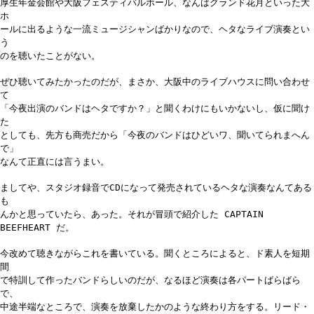
厚生年金会館や大阪フェスティバルホール、なんばグランド花月といった大
ホ
ールに出るような一流ミュージシャンばかりなので、ヘタなライブ演奏とい
う
のを聴いたことがない。
ぜひ聴いてみたかったのだが、まさか、大阪中のライブハウスに問い合わせ
て
「今夜出演のバンドはヘタですか？」と聞くわけにもいかないし、仮に聞け
た
としても、先方も商売だから「今夜のバンドはひどいワ、聞いてられまへん
で」
なんて正直には言うまい。
ましてや、スタジオ録音でCDになって発売されているヘタな演奏なんてある
も
んかと思っていたら、あった。それが冒頭で紹介した CAPTAIN
BEEFHEART だ。
今改めて聴きながらこれを書いている。聞くところによると、ド素人を短期
間
で特訓して作ったバンドらしいのだが、なるほど演奏は各パートばらばら
で、
中途半端なところで、演奏を放棄したかのような終わり方をする。リード・