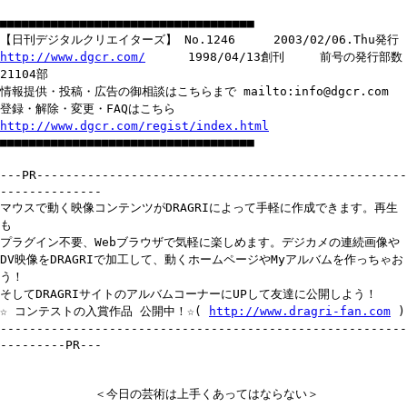
■■■■■■■■■■■■■■■■■■■■■■■■■■■■■■■■■■■
【日刊デジタルクリエイターズ】 No.1246 2003/02/06.Thu発行
http://www.dgcr.com/
1998/04/13創刊 前号の発行部数
21104部
情報提供・投稿・広告の御相談はこちらまで mailto:info@dgcr.com
登録・解除・変更・FAQはこちら
http://www.dgcr.com/regist/index.html
■■■■■■■■■■■■■■■■■■■■■■■■■■■■■■■■■■■
---PR---------------------------------------------------
--------------
マウスで動く映像コンテンツがDRAGRIによって手軽に作成できます。再生
も
プラグイン不要、Webブラウザで気軽に楽しめます。デジカメの連続画像や
DV映像をDRAGRIで加工して、動くホームページやMyアルバムを作っちゃお
う！
そしてDRAGRIサイトのアルバムコーナーにUPして友達に公開しよう！
☆ コンテストの入賞作品 公開中！☆(
http://www.dragri-fan.com
)
--------------------------------------------------------
---------PR---
＜今日の芸術は上手くあってはならない＞