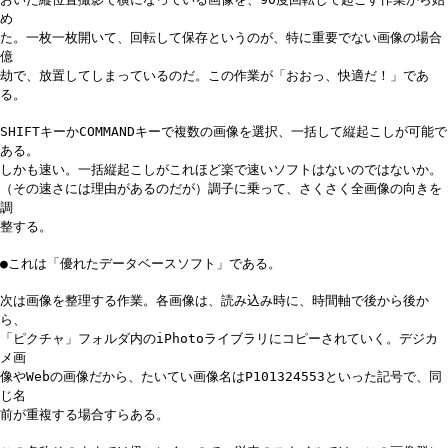
め
た。一枚一枚開いて、回転して保存というのが、特に重要でない画像の場合
億
劫で、放置してしまっているのだ。この作業が「おおっ、快適だ！」であ
る。
SHIFTキーかCOMMANDキーで複数の画像を選択、一括して縦起こしが可能で
ある。
しかも速い。一括縦起こしがこれほど楽で速いソフトはないのではないか。
（その速さには理由があるのだが）調子に乗って、さくさく全画像の向きを
調
整する。
●これは「優れたデータベースソフト」である。
次は画像を整理する作業。各画像は、読み込み時に、時間軸で後から後か
ら、
「ピクチャ」フォルダ内のiPhotoライブラリにコピーされていく。デジカ
メ画
像やWebの画像だから、たいてい画像名はP101324553といった記号で、同
じ名
前が重複する場合すらある。