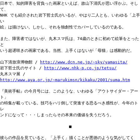
日本で、知的障害を背負った画家といえば、故山下清氏が思い浮かぶ。そし
て、
NHK でも紹介された岩下哲士氏がいるが、やはり二人とも、いわゆる「上手
い
絵」は描けない。しかし、それを独創性でカバーしているのである。
また、障害者ではないが、丸木スマ氏は、74歳のときに初めて絵筆をとった
と
いう超遅咲きの画家である。当然、上手くはないが「母猫」は感動的だ。
山下清放浪博物館 /
http://www.dcn.ne.jp/~sky/yamasita/
岩下哲士氏のサイト /
http://www.nhk-p.co.jp/tetsu/
丸木スマ展 /
http://www.aya.or.jp/~marukimsn/kikaku/2001/suma.htm
『美術手帖』の今月号には、このような、いわゆる「アウトサイダー・アー
ト」
の特集が載っている。技巧をハリ倒して突進する恐るべき感性が、今年のト
レ
ンドになって・・・しまったらその本来の価値を失うだろう。
■
彼らの作品を見ていると、「上手く」描くことが悪徳のような気がしてく