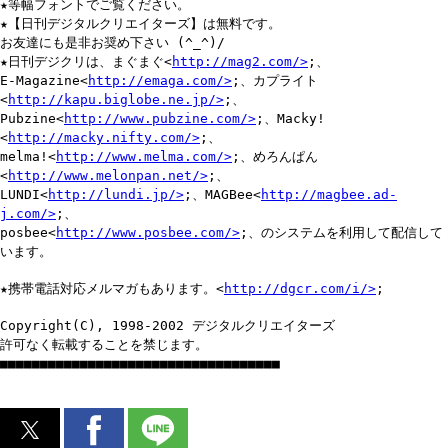
★等幅フォントでご覧ください。
★【日刊デジタルクリエイターズ】は無料です。
お友達にも是非お奨め下さい (^_^)/
★日刊デジクリは、まぐまぐ<
http://mag2.com/>
;、
E-Magazine<
http://emaga.com/>
;、カプライト
<
http://kapu.biglobe.ne.jp/>
;、
Pubzine<
http://www.pubzine.com/>
;、Macky!
<
http://macky.nifty.com/>
;、
melma!<
http://www.melma.com/>
;、めろんぱん
<
http://www.melonpan.net/>
;、
LUNDI<
http://lundi.jp/>
;、MAGBee<
http://magbee.ad-
j.com/>
;、
posbee<
http://www.posbee.com/>
;、のシステムを利用して配信して
います。
★携帯電話対応メルマガもあります。<
http://dgcr.com/i/>
;
Copyright(C), 1998-2002 デジタルクリエイターズ
許可なく転載することを禁じます。
■■■■■■■■■■■■■■■■■■■■■■■■■■■■■■■■■■■