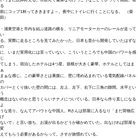
る
前にコップ1杯ってききますよ～。夜中にトイレに行くことになる。 （柴
田）
・浦東空港と市内を結ぶ道路の横を、リニアモーターカーのレールが走って
い
る。実際に走るところを見てみたかった。日本も昔から開発していたはずな
の
に、いまだ実用化には至っていない。こういうところでも中国のパワーを感
じ
てしまう。宿泊したホテルは4つ星。規模が大きく豪華。ホテルとしてはま
ぁ
まぁな感じ。この豪華さとは裏腹に、壁に埋め込まれている電気配線パネル
の
カバーとくり抜いた壁の間には、左上、左下、右下に三角の隙間。水平とい
う
概念はないのかと思うくらいナナメについている。日本なら作り直しになる
よ
うな造り。なんてアバウトな中国人。Mさんは部屋に入るなり「まだ荷物広
げ
ないで」と言い放ち、お湯が出るかどうか確かめていた。出なければ部屋を
変
えてもらう必要があるからって。さすが旅慣れている。