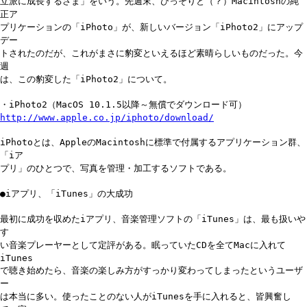
立派に成長するさま」をいう。先週末、ひっそりと（？）Macintoshの純
正ア
プリケーションの「iPhoto」が、新しいバージョン「iPhoto2」にアップ
デー
トされたのだが、これがまさに豹変といえるほど素晴らしいものだった。今
週
は、この豹変した「iPhoto2」について。
・iPhoto2（MacOS 10.1.5以降～無償でダウンロード可）
http://www.apple.co.jp/iphoto/download/
iPhotoとは、AppleのMacintoshに標準で付属するアプリケーション群、
「iア
プリ」のひとつで、写真を管理・加工するソフトである。
●iアプリ、「iTunes」の大成功
最初に成功を収めたiアプリ、音楽管理ソフトの「iTunes」は、最も扱いや
す
い音楽プレーヤーとして定評がある。眠っていたCDを全てMacに入れて
iTunes
で聴き始めたら、音楽の楽しみ方がすっかり変わってしまったというユーザ
ー
は本当に多い。使ったことのない人がiTunesを手に入れると、皆興奮し