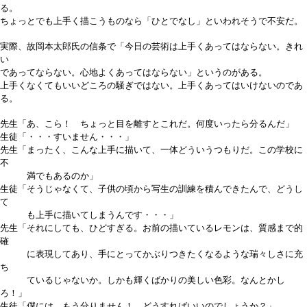
る。
ちょっとでも上手く描こうものなら「ひとでなし」といわれそうで不安だ。
実際、故岡本太郎氏の信条で「今日の芸術は上手くあってはならない。きれ
い
であってならない。心地よくあってはならない」というのがある。
上手くなくてもいいどころの騒ぎではない。上手くあってはいけないのであ
る。
先生「あ、こら！ ちょっと目を離すとこれだ。何度いったら分るんだ」
生徒「・・・すいません・・・」
先生「まったく、こんな上手に描いて、一体どういうつもりだ。この学校に
不
満でもあるのか」
生徒「そうじゃなくて、子供の頃から写生の訓練を積んできたんで、どうし
て
も上手に描いてしまうんです・・・」
先生「それにしても、ひどすぎる。お前の描いているレモンは、質感まで的
確
に表現してあり、手にとってかぶりつきたくなるような瑞々しさに充
ち
ているじゃないか。しかも輝くばかりの美しい色彩。なんとかし
ろ！」
生徒「僕には、もう分りません！ どうすればいいのでしょうか？」