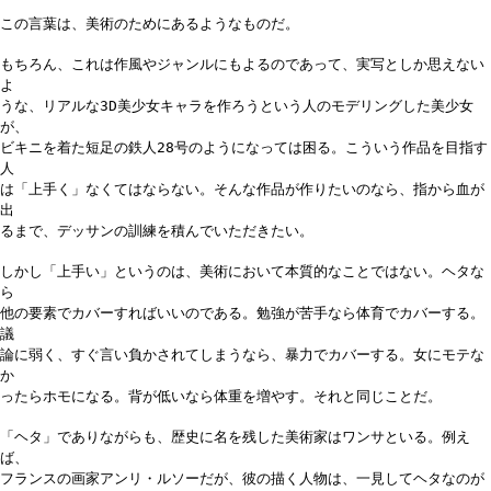
この言葉は、美術のためにあるようなものだ。
もちろん、これは作風やジャンルにもよるのであって、実写としか思えない
よ
うな、リアルな3D美少女キャラを作ろうという人のモデリングした美少女
が、
ビキニを着た短足の鉄人28号のようになっては困る。こういう作品を目指す
人
は「上手く」なくてはならない。そんな作品が作りたいのなら、指から血が
出
るまで、デッサンの訓練を積んでいただきたい。
しかし「上手い」というのは、美術において本質的なことではない。ヘタな
ら
他の要素でカバーすればいいのである。勉強が苦手なら体育でカバーする。
議
論に弱く、すぐ言い負かされてしまうなら、暴力でカバーする。女にモテな
か
ったらホモになる。背が低いなら体重を増やす。それと同じことだ。
「ヘタ」でありながらも、歴史に名を残した美術家はワンサといる。例え
ば、
フランスの画家アンリ・ルソーだが、彼の描く人物は、一見してヘタなのが