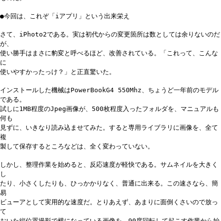
●今回は、これぞ「iアプリ」という出来栄え
さて、iPhoto2である。実は初代からの変更箇所は数としては余りないのだ
が、
使い勝手はまさに豹変と呼べるほど、改善されている。「これって、こんな
に
使いやすかったっけ？」と正直驚いた。
インストールした機械はPowerBookG4 550Mhz、ちょうど一年前のモデル
である。
試しに1MB程度のJpeg画像が、500枚程度入ったフォルダを、マニュアルも
何も
見ずに、いきなり読み込ませてみた。すると専用ライブラリに画像を、全て
複
製して保存するところなどは、全く変わっていない。
しかし、整理作業を始めると、反応速度が軽快である。サムネイルを大きく
し
たり、小さくしたりも、ひっかかりなく、普通に出来る。この速さなら、簡
易
ビューアとして実用的な速度だ。とりあえず、あまりに面倒くさいので放っ
て
おいた縦位置撮影で横になっている画像を、90度回転して起こす作業から始