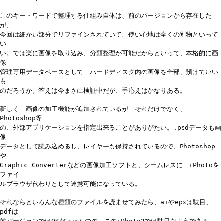
このキー・ワードで整理する仕組み自体は、前のバージョンから存在した
が、
今回は細かい部分でリファインされていて、使い心地は全くの別物といって
い
い。では楽に画像を取り込み、分類整理が可能だからといって、本格的に画
像
管理専用データベースとして、ハードディスク内の画像を全部、預けていい
も
のだろうか。答えは今まさに検証中だが、手応えはかなりある。
新しく、画像の加工機能が追加されているが、それだけでなく、
Photoshop等
の、外部アプリケーションを指定出来ることがありがたい。.psdデータも画
像
データとして読み込めるし、レイヤーも保持されているので、Photoshop
や
Graphic Converterなどの画像加工ソフトと、シームレスに、iPhotoを
ファイ
ルブラウザ代わりとして連携可能になっている。
それならといろんな種類のファイルを読ませてみたら、aiやepsは駄目、
pdfは
前バージョンではOKだったものの、このiPhoto2では駄目なようである。