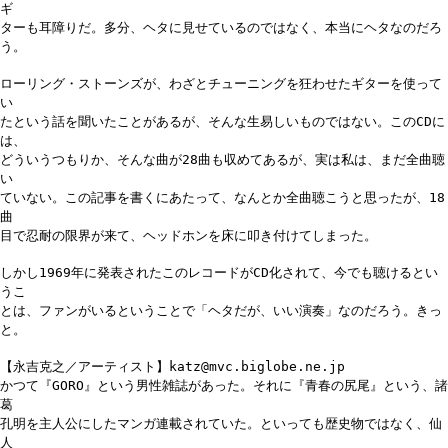
ギ
ターも耳障りだ。多分、ヘタに見せているのではなく、本当にヘタなのだろ
う。
ローリング・ストーンズが、わざとチューニングを狂わせたギターを使って
い
たという話を聞いたことがあるが、そんな生易しいものではない。このCDに
は、
どういうつもりか、そんな曲が28曲も収めてあるが、実は私は、まだ全曲聴
い
ていない。この記事を書くにあたって、なんとか全曲聴こうと思ったが、18
曲
目で忍耐の限界が来て、ヘッドホンを床に叩き付けてしまった。
しかし1969年に発表されたこのレコードがCD化されて、今でも聴けるとい
うこ
とは、ファンがいるということで「ヘタだが、いい演奏」なのだろう。きっ
と。
【永吉克之／アーティスト】katz@mvc.biglobe.ne.jp
かつて『GORO』という男性雑誌があった。それに『青春の尻尾』という、諸
葛
孔明を主人公にしたマンガ連載されていた。といっても歴史物ではなく、仙
人