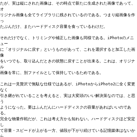
たが、実は縦にされた画像は、その時点で新たに生成された画像であって、
オ
リジナル画像も全てライブラリに残されているのである。つまり縦画像を作
っ
たぶんだけ、またハードディスク容量を食っているわけだ。
それだけでなく、トリミングや補正した画像も同様である。iPhotoのメニ
ュー
に「オリジナルに戻す」というものがあって、これを選択すると加工した画
像
をいつでも、取り込んだときの状態に戻すことが出来る。これは、オリジナ
ル
画像を常に、別ファイルとして保持しているためである。
これは一見贅沢で無駄な仕様ではあるが、iPhotoからiPhoto2に全く変更
なく
引き継がれていることを考えると、実は大変頭のいい解決策なのでは、と思
う
ようになった。要はふんだんにハードディスクの容量があればいいのであ
る。
完全な物量作戦だが、これは考え方かも知れない。ハードディスクほど安定
し
て容量・スピードが上がる一方、値段が下がり続けている記憶媒体はないか
ら