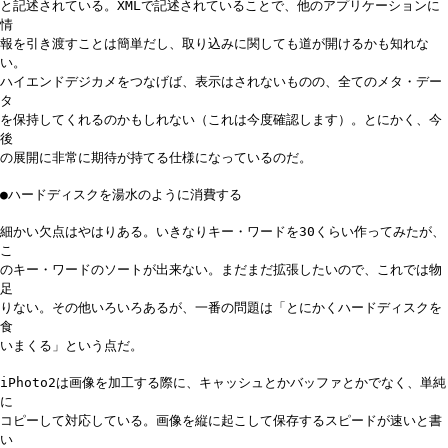
と記述されている。XMLで記述されていることで、他のアプリケーションに
情
報を引き渡すことは簡単だし、取り込みに関しても道が開けるかも知れな
い。
ハイエンドデジカメをつなげば、表示はされないものの、全てのメタ・デー
タ
を保持してくれるのかもしれない（これは今度確認します）。とにかく、今
後
の展開に非常に期待が持てる仕様になっているのだ。
●ハードディスクを湯水のように消費する
細かい欠点はやはりある。いきなりキー・ワードを30くらい作ってみたが、
こ
のキー・ワードのソートが出来ない。まだまだ拡張したいので、これでは物
足
りない。その他いろいろあるが、一番の問題は「とにかくハードディスクを
食
いまくる」という点だ。
iPhoto2は画像を加工する際に、キャッシュとかバッファとかでなく、単純
に
コピーして対応している。画像を縦に起こして保存するスピードが速いと書
い