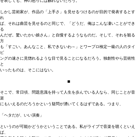
を表しても、神の怒りには触れないだろう。
しかし芸術家が、作品の「上手さ」を見せるつけるのが目的で発表するとす
れ
ば、それは曲芸を見せるのと同じで、「どうだ、俺はこんな凄いことができ
る
んだぜ。驚いたかい娘さん」と自慢するようなものだ。そして、それを観る
方
も「すごい。あんなこと、私できないわ～」とワープロ検定一級の人のタイ
ピ
ングの速さに見愡れるような目で見ることになるだろう。独創性やら芸術性
と
いったものは、そこにはない。
■
そこで、常日頃、問題意識を持って人生を歩んでいる人なら、同じことが音
楽
にもいえるのだろうかという疑問が湧いてくるはずである。つまり、
「ヘタだが、いい演奏」
というのが可能かどうかということである。私がライブで音楽を聴くといえ
ば、