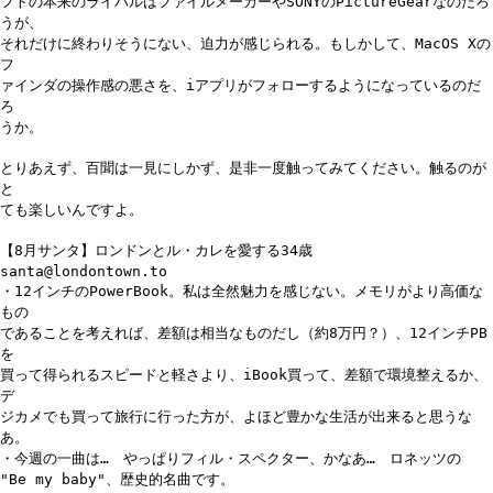
フトの本来のライバルはファイルメーカーやSONYのPictureGearなのだろ
うが、
それだけに終わりそうにない、迫力が感じられる。もしかして、MacOS Xの
フ
ァインダの操作感の悪さを、iアプリがフォローするようになっているのだ
ろ
うか。
とりあえず、百聞は一見にしかず、是非一度触ってみてください。触るのが
と
ても楽しいんですよ。
【8月サンタ】ロンドンとル・カレを愛する34歳
santa@londontown.to
・12インチのPowerBook。私は全然魅力を感じない。メモリがより高価な
もの
であることを考えれば、差額は相当なものだし（約8万円？）、12インチPB
を
買って得られるスピードと軽さより、iBook買って、差額で環境整えるか、
デ
ジカメでも買って旅行に行った方が、よほど豊かな生活が出来ると思うな
あ。
・今週の一曲は… やっぱりフィル・スペクター、かなあ… ロネッツの
"Be my baby"、歴史的名曲です。