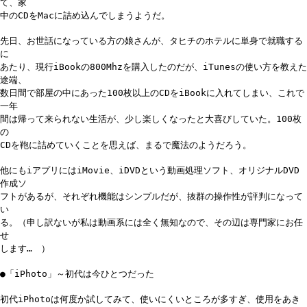
て、家
中のCDをMacに詰め込んでしまうようだ。
先日、お世話になっている方の娘さんが、タヒチのホテルに単身で就職する
に
あたり、現行iBookの800Mhzを購入したのだが、iTunesの使い方を教えた
途端、
数日間で部屋の中にあった100枚以上のCDをiBookに入れてしまい、これで
一年
間は帰って来られない生活が、少し楽しくなったと大喜びしていた。100枚
の
CDを鞄に詰めていくことを思えば、まるで魔法のようだろう。
他にもiアプリにはiMovie、iDVDという動画処理ソフト、オリジナルDVD
作成ソ
フトがあるが、それぞれ機能はシンプルだが、抜群の操作性が評判になって
い
る。（申し訳ないが私は動画系には全く無知なので、その辺は専門家にお任
せ
します… ）
●「iPhoto」～初代は今ひとつだった
初代iPhotoは何度か試してみて、使いにくいところが多すぎ、使用をあき