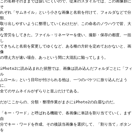
この名称そのままでは扱いにくいので、従来のスタイルでは、この画像群に
そ
れぞれ「サムネイル」という小さな画像と名前を付けて、フォルダなどで分
類、
取り出しやすいように整理していくわけだが、この命名のノウハウで皆、大
変
な苦労をしてきた。ファイル・リネーマーを使い、撮影・保存の都度、一括
し
てきちんと名前を変更してゆくなど、ある種の方針を定めておかないと、画
像
の増え方が速い場合、あっという間に大混乱に陥ってしまう。
iPhoto2に読み込まれた状態では、画像は読み込んだフォルダごとに「フィ
ル
ムロール」という目印が付けられる他は、一つのバケツに放り込んだよう
に、
全てのサムネイルがずらりと並ぶだけである。
だがここからの、分類・整理作業がまさにiPhoto2の白眉なのだ。
「キー・ワード」と呼ばれる機能で、各画像に単語を割り当てていく。まず
自
分でキー・ワードを作成、その後該当画像を選択して、「割り当て」ボタン
を