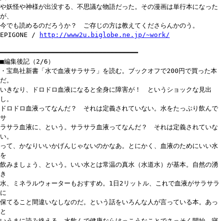
や妖怪や神様が出没する、不思議な物語だった。その漫画は単行本になった
が、
今でも読めるのだろうか？ ご存じの方は教えてくださらんかのう。
EPIGONE /
http://www2u.biglobe.ne.jp/~work/
━━━━━━━━━━━━━━━━━━━━━━━━━━━━━━━━━━━
■編集後記（2/6）
・宝島社新書「水で血液サラサラ」を読む。ブックオフで200円で買った本
だ。
いきなり、ドロドロ血液になると全身に障害が！ というショックな見出
し。
ドロドロ血液ってなんだ？ それは定義されていない。水をたっぷり飲んで
サ
ラサラ血液に、という。サラサラ血液ってなんだ？ それは定義されていな
い。
って、かなりいいかげんじゃないのかなあ。とにかく、血液のためにいい水
を
飲みましょう、という。いい水とは常温の真水（水道水）が基本。自然の湧
き
水、ミネラルウォーターもおすすめ。1日2リットル、これで血液がサラサラ
に
保てること間違いなしなのだ。という話をいろんな人が言っている本。あっ
と
いうまに読み終える。水飲んで健康ならけっこうなことでさっそく開始。寝