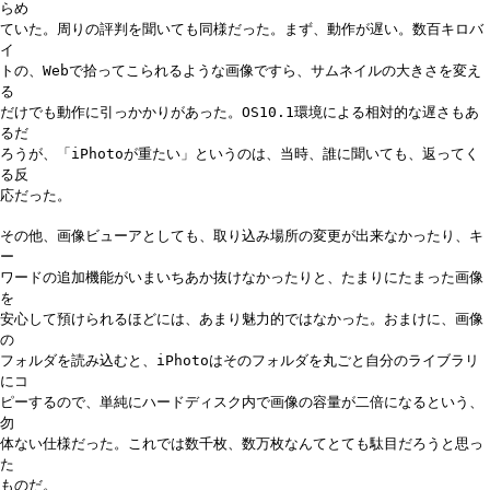
らめ
ていた。周りの評判を聞いても同様だった。まず、動作が遅い。数百キロバ
イ
トの、Webで拾ってこられるような画像ですら、サムネイルの大きさを変え
る
だけでも動作に引っかかりがあった。OS10.1環境による相対的な遅さもあ
るだ
ろうが、「iPhotoが重たい」というのは、当時、誰に聞いても、返ってく
る反
応だった。
その他、画像ビューアとしても、取り込み場所の変更が出来なかったり、キ
ー
ワードの追加機能がいまいちあか抜けなかったりと、たまりにたまった画像
を
安心して預けられるほどには、あまり魅力的ではなかった。おまけに、画像
の
フォルダを読み込むと、iPhotoはそのフォルダを丸ごと自分のライブラリ
にコ
ピーするので、単純にハードディスク内で画像の容量が二倍になるという、
勿
体ない仕様だった。これでは数千枚、数万枚なんてとても駄目だろうと思っ
た
ものだ。