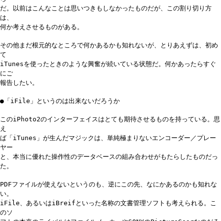
だ。以前はこんなことは思いつきもしなかったものだが、この割り切り方
は、
何か考えさせるものがある。
その他まだ根元的なところで何かあるかも知れないが、とりあえずは、初め
て
iTunesを使ったときのような興奮が続いている状態だ。何かあったらすぐ
にご
報告したい。
●「iFile」というのは出来ないだろうか
このiPhoto2のインターフェイスはとても期待させるものを持っている。思
え
ば「iTunes」が生んだマジックは、単純極まりないエンコーダー／プレー
ヤー
と、本当に優れた操作性のデータベースの組み合わせがもたらしたものだっ
た。
PDFファイルが使えないというのも、逆にこの先、なにかあるのかも知れな
い。
iFile、あるいはiBreifといった名称の文書管理ソフトも考えられる。こ
のソ