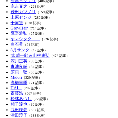
海津ヨシノリ
（406 記事）
永吉克之
（298 記事）
茂田カツノリ
（159 記事）
上原ゼンジ
（280 記事）
十河進
（828 記事）
GrowHair
（714 記事）
鷹野雅弘
（25 記事）
ヤマシタクニコ
（526 記事）
白石昇
（24 記事）
8月サンタ
（12 記事）
武 盾一郎＆山根康弘
（478 記事）
深川正英
（33 記事）
青池良輔
（34 記事）
須貝 弦
（55 記事）
Midori
（329 記事）
高橋里季
（71 記事）
HAL_
（207 記事）
齋藤浩
（567 記事）
松林あつし
（72 記事）
相子達也
（30 記事）
武田瑛夢
（587 記事）
津田淳子
（188 記事）