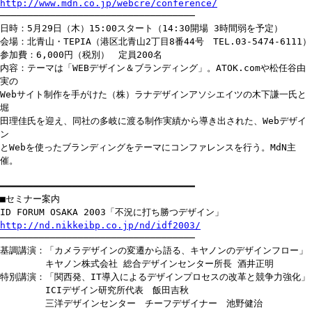
http://www.mdn.co.jp/webcre/conference/
───────────────────────────────────
日時：5月29日（木）15:00スタート（14:30開場 3時間弱を予定）
会場：北青山・TEPIA（港区北青山2丁目8番44号 TEL.03-5474-6111）
参加費：6,000円（税別） 定員200名
内容：テーマは「WEBデザイン＆ブランディング」。ATOK.comや松任谷由
実の
Webサイト制作を手がけた（株）ラナデザインアソシエイツの木下謙一氏と
堀
田理佳氏を迎え、同社の多岐に渡る制作実績から導き出された、Webデザイ
ン
とWebを使ったブランディングをテーマにコンファレンスを行う。MdN主
催。
━━━━━━━━━━━━━━━━━━━━━━━━━━━━━━━━━━━
■セミナー案内
ID FORUM OSAKA 2003「不況に打ち勝つデザイン」
http://nd.nikkeibp.co.jp/nd/idf2003/
───────────────────────────────────
基調講演：「カメラデザインの変遷から語る、キヤノンのデザインフロー」
キヤノン株式会社 総合デザインセンター所長 酒井正明
特別講演：「関西発、IT導入によるデザインプロセスの改革と競争力強化」
ICIデザイン研究所代表 飯田吉秋
三洋デザインセンター チーフデザイナー 池野健治