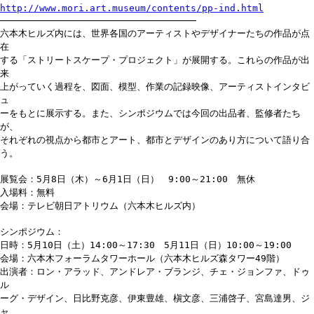
http://www.mori.art.museum/contents/pp-ind.html
───────────────────────────────────
六本木ヒルズ内には、世界各国のアーティストやデザイナーたちの作品が点
在
する「ストリートスケープ・プロジェクト」が展開する。これらの作品が出
来
上がっていく過程を、図面、模型、作業の記録映像、アーティストインタビ
ュ
ーをもとに展示する。また、シンポジウムでは今回の出品者、監修者たち
が、
それぞれの視点から都市とアート、都市とデザインのあり方について語り合
う。
展覧会：5月8日（木）～6月1日（日） 9:00～21:00 無休
入場料：無料
会場：テレビ朝日アトリウム（六本木ヒルズ内）
シンポジウム：
日時：5月10日（土）14:00～17:30 5月11日（日）10:00～19:00
会場：六本木フォーラムタワーホール（六本木ヒルズ森タワー49階）
出演者：ロン・アラッド、アンドレア・ブランジ、チェ・ジョンファ、ドゥ
ル
ーグ・デザイン、日比野克彦、伊東豊雄、槇文彦、三浦啓子、宮島達男、ジ
ャ