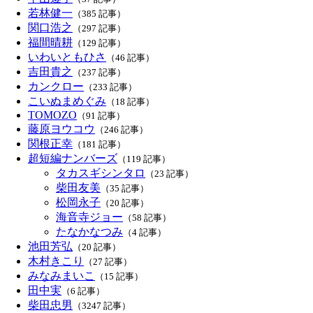
若林健一
（385 記事）
関口浩之
（297 記事）
福間晴耕
（129 記事）
いわいともひさ
（46 記事）
吉田貴之
（237 記事）
カンクロー
（233 記事）
こいぬまめぐみ
（18 記事）
TOMOZO
（91 記事）
藤原ヨウコウ
（246 記事）
関根正幸
（181 記事）
超短編ナンバーズ
（119 記事）
タカスギシンタロ
（23 記事）
柴田友美
（35 記事）
松岡永子
（20 記事）
海音寺ジョー
（58 記事）
たなかなつみ
（4 記事）
池田芳弘
（20 記事）
木村きこり
（27 記事）
みなみまいこ
（15 記事）
田中実
（6 記事）
柴田忠男
（3247 記事）