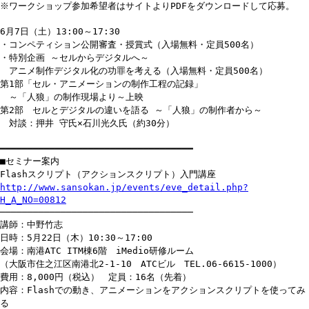
※ワークショップ参加希望者はサイトよりPDFをダウンロードして応募。
6月7日（土）13:00～17:30
・コンペティション公開審査・授賞式（入場無料・定員500名）
・特別企画 ～セルからデジタルへ～
アニメ制作デジタル化の功罪を考える（入場無料・定員500名）
第1部「セル・アニメーションの制作工程の記録」
～「人狼」の制作現場より～上映
第2部 セルとデジタルの違いを語る ～「人狼」の制作者から～
対談：押井 守氏×石川光久氏（約30分）
━━━━━━━━━━━━━━━━━━━━━━━━━━━━━━━━━━━
■セミナー案内
Flashスクリプト（アクションスクリプト）入門講座
http://www.sansokan.jp/events/eve_detail.php?
H_A_NO=00812
───────────────────────────────────
講師：中野竹志
日時：5月22日（木）10:30～17:00
会場：南港ATC ITM棟6階 iMedio研修ルーム
（大阪市住之江区南港北2-1-10 ATCビル TEL.06-6615-1000）
費用：8,000円（税込） 定員：16名（先着）
内容：Flashでの動き、アニメーションをアクションスクリプトを使ってみ
る