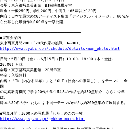
会場：東京都写真美術館 B1階映像展示室
料金：一般250円、学生200円、中高生・65歳以上120円
内容：日本で最大のCGアーティスト集団「ディジタル・イメージ」。60名か
ら公募した最新作約100点を一挙公開。
━━━━━━━━━━━━━━━━━━━━━━━━━━━━━━━━━━━
■展覧会案内
東京写真月間2003「20代作家の挑戦 IN&OUT」
http://www.syabi.com/schedule/details/mon_photo.html
───────────────────────────────────
日時：5月30日（金）～6月15日（日）10:00～18:00（木・金は～
20:00）月休
会場：東京都写真美術館 2F展示室
料金：入場無料
内容：「IN（内なる世界）」と「OUT（社会への眼差し）」をテーマに、全
国
の写真教育機関で学ぶ20代の学生54人の作品を約350点紹介。さらに今年
は、
韓国の32名の学生たちによる同一テーマの作品も約200点集めて展覧する。
●写真月間：1000人の写真展「わたしのこの一枚」
http://www.psj.or.jp/gekkan-main.html