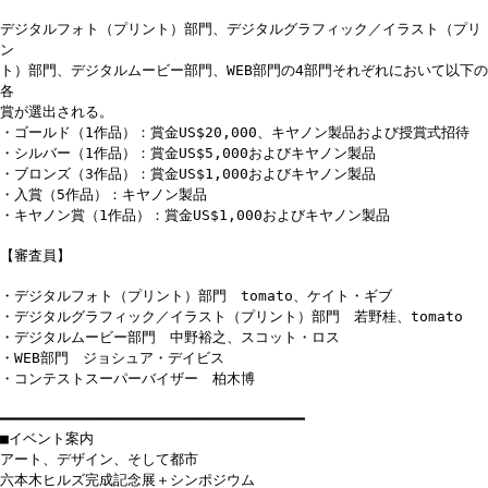
デジタルフォト（プリント）部門、デジタルグラフィック／イラスト（プリ
ン
ト）部門、デジタルムービー部門、WEB部門の4部門それぞれにおいて以下の
各
賞が選出される。
・ゴールド（1作品）：賞金US$20,000、キヤノン製品および授賞式招待
・シルバー（1作品）：賞金US$5,000およびキヤノン製品
・ブロンズ（3作品）：賞金US$1,000およびキヤノン製品
・入賞（5作品）：キヤノン製品
・キヤノン賞（1作品）：賞金US$1,000およびキヤノン製品
【審査員】
・デジタルフォト（プリント）部門 tomato、ケイト・ギブ
・デジタルグラフィック／イラスト（プリント）部門 若野桂、tomato
・デジタルムービー部門 中野裕之、スコット・ロス
・WEB部門 ジョシュア・デイビス
・コンテストスーパーバイザー 柏木博
━━━━━━━━━━━━━━━━━━━━━━━━━━━━━━━━━━━
■イベント案内
アート、デザイン、そして都市
六本木ヒルズ完成記念展＋シンポジウム