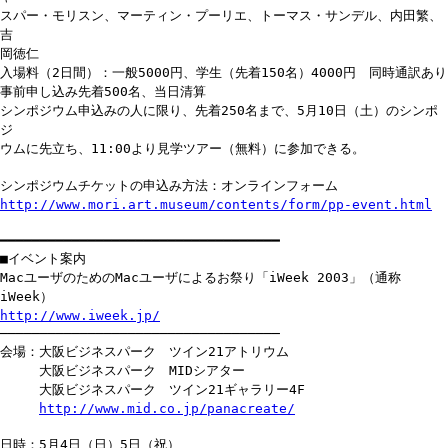
スパー・モリスン、マーティン・プーリエ、トーマス・サンデル、内田繁、
吉
岡徳仁
入場料（2日間）：一般5000円、学生（先着150名）4000円 同時通訳あり
事前申し込み先着500名、当日清算
シンポジウム申込みの人に限り、先着250名まで、5月10日（土）のシンポ
ジ
ウムに先立ち、11:00より見学ツアー（無料）に参加できる。
シンポジウムチケットの申込み方法：オンラインフォーム
http://www.mori.art.museum/contents/form/pp-event.html
━━━━━━━━━━━━━━━━━━━━━━━━━━━━━━━━━━━
■イベント案内
MacユーザのためのMacユーザによるお祭り「iWeek 2003」（通称
iWeek）
http://www.iweek.jp/
───────────────────────────────────
会場：大阪ビジネスパーク ツイン21アトリウム
大阪ビジネスパーク MIDシアター
大阪ビジネスパーク ツイン21ギャラリー4F
http://www.mid.co.jp/panacreate/
日時：5月4日（日）5日（祝）