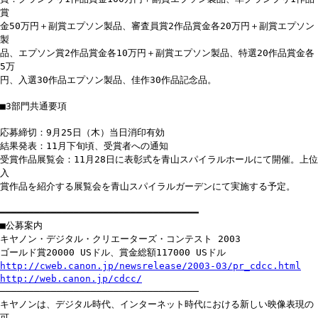
賞
金50万円＋副賞エプソン製品、審査員賞2作品賞金各20万円＋副賞エプソン
製
品、エプソン賞2作品賞金各10万円＋副賞エプソン製品、特選20作品賞金各
5万
円、入選30作品エプソン製品、佳作30作品記念品。
■3部門共通要項
応募締切：9月25日（木）当日消印有効
結果発表：11月下旬頃、受賞者への通知
受賞作品展覧会：11月28日に表彰式を青山スパイラルホールにて開催。上位
入
賞作品を紹介する展覧会を青山スパイラルガーデンにて実施する予定。
━━━━━━━━━━━━━━━━━━━━━━━━━━━━━━━━━━━
■公募案内
キヤノン・デジタル・クリエーターズ・コンテスト 2003
ゴールド賞20000 USドル、賞金総額117000 USドル
http://cweb.canon.jp/newsrelease/2003-03/pr_cdcc.html
http://web.canon.jp/cdcc/
───────────────────────────────────
キヤノンは、デジタル時代、インターネット時代における新しい映像表現の
可