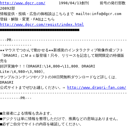
http://www.dgcr.com/
1998/04/13創刊 前号の発行部数
20892部
情報提供・投稿・広告の御相談はこちらまで mailto:info@dgcr.com
登録・解除・変更・FAQはこちら
http://www.dgcr.com/regist/index.html
■■■■■■■■■■■■■■■■■■■■■■■■■■■■■■■■■■■
---PR---------------------------------------------------
--------------
★★マウスでつかんで動かせる★★新感覚のインタラクティブ映像作成ソフト
「DRAGRI」にＭａｃ版登場！只今、リリースを記念して期間限定の特価販
売を
好評実施中！！(DRAGRI:\14,800→\11,800、DRAGRI
Lite:\4,980→\3,980)。
サンプルコンテンツやソフトの30日間無料ダウンロードなど詳しくは、
DRAGRI
公式サイトまでぜひお越しください。⇒
http://www.dragri-fan.com/
--------------------------------------------------------
---------PR---
■主催者による情報も含みます。
■デジクリは単に情報を整理しただけで、推薦などの意味はありません。
■必ずご自分でサイトの内容を確認してください。