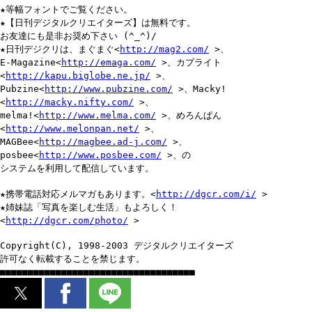
★等幅フォントでご覧ください。
★【日刊デジタルクリエイターズ】は無料です。
お友達にも是非お奨め下さい (^_^)/
★日刊デジクリは、まぐまぐ<
http://mag2.com/
>、
E-Magazine<
http://emaga.com/
>、カプライト
<
http://kapu.biglobe.ne.jp/
>、
Pubzine<
http://www.pubzine.com/
>、Macky!
<
http://macky.nifty.com/
>、
melma!<
http://www.melma.com/
>、めろんぱん
<
http://www.melonpan.net/
>、
MAGBee<
http://magbee.ad-j.com/
>、
posbee<
http://www.posbee.com/
>、の
システムを利用して配信しています。
★携帯電話対応メルマガもあります。<
http://dgcr.com/i/
>
★姉妹誌「写真を楽しむ生活」もよろしく！
<
http://dgcr.com/photo/
>
Copyright(C), 1998-2003 デジタルクリエイターズ
許可なく転載することを禁じます。
■■■■■■■■■■■■■■■■■■■■■■■■■■■■■■■■■■■