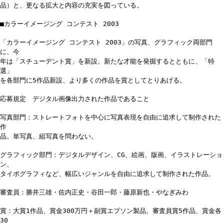
品）と、更なる拡大と内容の充実を図っている。
■カラーイメージング コンテスト 2003
「カラーイメージング コンテスト 2003」の写真、グラフィック両部門
に、今
年は「スチューデント賞」を新設、新たな才能を発掘するとともに、「特
選」
を各部門に5作品新設、より多くの作品を賞としてとりあげる。
応募規定 デジタル画像出力された作品であること
写真部門：ストレートフォトを中心に写真表現を自由に追求して制作された
作
品。単写真、組写真を問わない。
グラフィック部門：デジタルデザイン、CG、絵画、版画、イラストレーショ
ン、
タイポグラフィなど、幅広いジャンルを自由に追求して制作された作品。
審査員：勝井三雄・佐内正史・谷田一郎・藤原新也・やなぎみわ
賞：大賞1作品、賞金300万円＋副賞エプソン製品。審査員賞5作品、賞金各
30