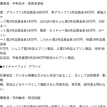
審査員：中村征夫・長島有里枝
賞：グランプリ1作品賞金100万円、準グランプリ1作品賞金30万円、家族ス
ナ
ップ賞2作品賞金各10万円、ほのぼの赤ちゃん賞2作品賞金各10万円、大好
きペ
ット賞2作品賞金各10万円、風景・ネイチャー賞2作品賞金各10万円、ポー
トレ
ート賞2作品賞金各10万円、こだわり賞2作品賞金各10万円、特選10作品賞
金各
5万円、ジュニア賞2作品エプソン製品、入選15作品エプソン製品、佳作30
作品
記念品、学校支援賞5作品30万円相当のエプソン製品。
■ネイチャーフォト アワード
応募規定：デジタル画像出力された作品であること。主として自然風景、動
植
物、昆虫などをテーマとして撮影された写真作品。単写真、組写真を問わな
い。
審査員：竹内敏信・田沼武能
賞：グランプリ1作品賞金100万円＋副賞エプソン製品、準グランプリ1作品