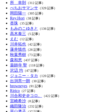
所 幸則
（312 記事）
べちおサマンサ
（329 記事）
岡田陽一
（305 記事）
Rey.Hori
（38 記事）
杏珠
（35 記事）
もみのこゆきと
（136 記事）
高木泰三
（5 記事）
えむ
（12 記事）
川井拓也
（42 記事）
蓮井慎也
（26 記事）
秋葉秀樹
（73 記事）
森和恵
（437 記事）
薬師寺 聖
（118 記事）
沢辺 均
（47 記事）
ジョニー・タカ
（120 記事）
出渕亮一朗
（30 記事）
browneyes
（91 記事）
Ririco
（27 記事）
川合和史＠コロ。
（422 記事）
宮崎希沙
（8 記事）
織田隆治
（232 記事）
平山遵子
（37 記事）