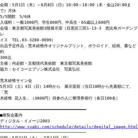
会期：5月1日（木）～6月8日（日）10:00～18:00（木・金は20:00ま
で）月休
5/5開館 5/6休
入場料：一般1000円、学生800円、中高生・65歳以上600円
会場：東京都写真美術館3階展示室（目黒区三田1-13-3 恵比寿ガーデンプ
レ
イス TEL.03-3280-0099）
出品予定作品：荒木経惟作オリジナルプリント、ポラロイド、絵画、書など
約
300点
主催：何必館・京都現代美術館 東京都写真美術館
協力：セイコーエプソン株式会社 写真弘社
荒木経惟サイン会
5月3日（土）4日（日）14時から 展示室前（当日10時から先着順にて、
「荒
木経惟 花人生」（3800円）持参の人に整理券発行（各日100名）
━━━━━━━━━━━━━━━━━━━━━━━━━━━━━━━━━━━
■展覧会案内
ディジタル・イメージ2003
http://www.syabi.com/schedule/details/degital_image.html
───────────────────────────────────
日時：5月31日（土）～7月13日（日）