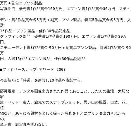
万円＋副賞エプソン製品。
写真部門 優秀賞1作品賞金100万円、エプソン賞1作品賞金30万円、スチュ
ー
デント賞3作品賞金各5万円＋副賞エプソン製品。特選5作品賞金各5万円、入
選
15作品エプソン製品、佳作30作品記念品。
グラフィック部門 優秀賞1作品賞金100万円、エプソン賞1作品賞金30万
円、
スチューデント賞3作品賞金各5万円＋副賞エプソン製品、特選5作品賞金各5
万
円、入選15作品エプソン製品、佳作30作品記念品
■ファミリースナップ アワード 2003
今回新たに「特選」を新設し10作品を表彰する。
応募規定：デジタル画像出力された作品であること。ふだんの生活、大切な
家
族・ペット・友人、旅先でのスナップショット、思い出の風景、自然、花、
植
物など、あらゆる題材を楽しく撮った写真をもとにプリンタ出力されたも
の。
単写真、組写真を問わない。