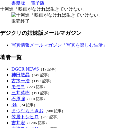
書籍版
電子版
十河進「映画がなければ生きていけない」
販売終了
デジクリの姉妹版メールマガジン
写真情報メールマガジン「写真を楽しむ生活」
著者一覧
DGCR NEWS
（17 記事）
神田敏晶
（349 記事）
古籏一浩
（1195 記事）
モモヨ
（223 記事）
三井英樹
（191 記事）
石原強
（110 記事）
rゆ
（24 記事）
まつむらまきお
（580 記事）
笠居トシヒロ
（263 記事）
吉井宏
（1296 記事）