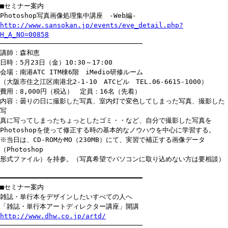
■セミナー案内
Photoshop写真画像処理集中講座 -Web編-
http://www.sansokan.jp/events/eve_detail.php?
H_A_NO=00858
───────────────────────────────────
講師：森和恵
日時：5月23日（金）10:30～17:00
会場：南港ATC ITM棟6階 iMedio研修ルーム
（大阪市住之江区南港北2-1-10 ATCビル TEL.06-6615-1000）
費用：8,000円（税込） 定員：16名（先着）
内容：曇りの日に撮影した写真、室内灯で変色してしまった写真、撮影した
写
真に写ってしまったちょっとしたゴミ・・など、自分で撮影した写真を
Photoshopを使って修正する時の基本的なノウハウを中心に学習する。
※当日は、CD-ROMかMO（230MB）にて、実習で補正する画像データ
（Photoshop
形式ファイル）を持参。（写真希望でパソコンに取り込めない方は要相談）
━━━━━━━━━━━━━━━━━━━━━━━━━━━━━━━━━━━
■セミナー案内
雑誌・単行本をデザインしたいすべての人へ
「雑誌・単行本アートディレクター講座」開講
http://www.dhw.co.jp/artd/
───────────────────────────────────