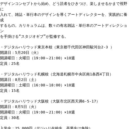
デザインコンセプトから始め、どう読者をひきつけ、楽しませるかまで視野
に
入れて、雑誌・単行本のデザインを導くアートディレクターを、実践的に養
成
するもの。カリキュラムは、数々の有名雑誌・単行本のアートディレクショ
ン
を手掛ける“スタジオギブ”が監修する。
・デジタルハリウッド東京本校（東京都千代田区神田駿河台2-3 ）
開講日：5月20日（火）
開講曜日：火曜日（19:00～21:00）×10週
定員：25名
・デジタルハリウッド札幌校（北海道札幌市中央区南1条西4丁目）
開講日：8月2日（土）
開講曜日：土曜日（16:00～18:00）×10週
定員：15名
・デジタルハリウッド大阪校（大阪市北区西天満6-5-17）
開講日：8月5日（火）
開講曜日：火曜日（19:00～21:00）×10週
定員：30名
入学金：25,000円（デジハリ在校生、卒業生は免除）