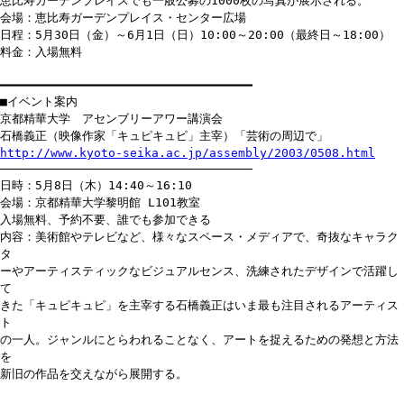
恵比寿ガーデンプレイスでも一般公募の1000枚の写真が展示される。
会場：恵比寿ガーデンプレイス・センター広場
日程：5月30日（金）～6月1日（日）10:00～20:00（最終日～18:00）
料金：入場無料
━━━━━━━━━━━━━━━━━━━━━━━━━━━━━━━━━━━
■イベント案内
京都精華大学 アセンブリーアワー講演会
石橋義正（映像作家「キュピキュピ」主宰）「芸術の周辺で」
http://www.kyoto-seika.ac.jp/assembly/2003/0508.html
───────────────────────────────────
日時：5月8日（木）14:40～16:10
会場：京都精華大学黎明館 L101教室
入場無料、予約不要、誰でも参加できる
内容：美術館やテレビなど、様々なスペース・メディアで、奇抜なキャラク
タ
ーやアーティスティックなビジュアルセンス、洗練されたデザインで活躍し
て
きた「キュピキュピ」を主宰する石橋義正はいま最も注目されるアーティス
ト
の一人。ジャンルにとらわれることなく、アートを捉えるための発想と方法
を
新旧の作品を交えながら展開する。