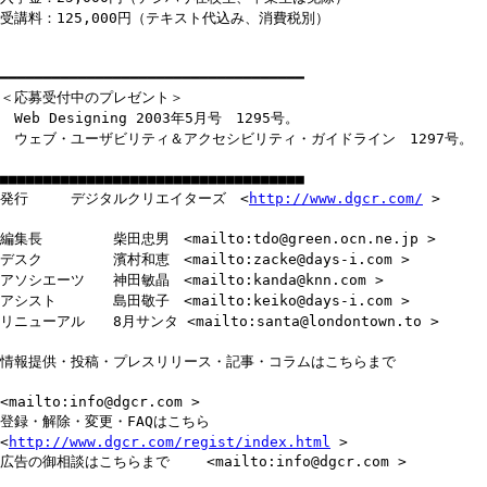
受講料：125,000円（テキスト代込み、消費税別）
━━━━━━━━━━━━━━━━━━━━━━━━━━━━━━━━━━━
＜応募受付中のプレゼント＞
Web Designing 2003年5月号 1295号。
ウェブ・ユーザビリティ＆アクセシビリティ・ガイドライン 1297号。
■■■■■■■■■■■■■■■■■■■■■■■■■■■■■■■■■■■
発行 デジタルクリエイターズ <
http://www.dgcr.com/
>
編集長 柴田忠男 <mailto:tdo@green.ocn.ne.jp >
デスク 濱村和恵 <mailto:zacke@days-i.com >
アソシエーツ 神田敏晶 <mailto:kanda@knn.com >
アシスト 島田敬子 <mailto:keiko@days-i.com >
リニューアル 8月サンタ <mailto:santa@londontown.to >
情報提供・投稿・プレスリリース・記事・コラムはこちらまで
<mailto:info@dgcr.com >
登録・解除・変更・FAQはこちら
<
http://www.dgcr.com/regist/index.html
>
広告の御相談はこちらまで <mailto:info@dgcr.com >