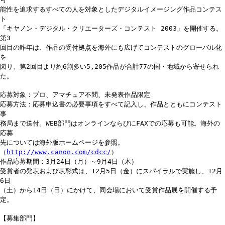
能性を追求するすべての人を対象としたデジタルイメージング作品コンテス
ト
「キヤノン・デジタル・クリエーターズ・コンテスト 2003」を開催する。
第3
回目の昨年は、作品の受付拠点を海外にも広げてコンテストのグローバル化
を
図り、第2回目より約6割多い5,205作品が合計77の国・地域から寄せられ
た。
応募対象：プロ、アマチュア不問、未発表作品限定
応募方法：応募申込書の必要事項をすべて記入し、作品とともにコンテスト
事
務局まで送付。WEB部門はオンラインならびにFAXでの応募も可能。海外の
応募
先については海外版ホームページを参照。
（
http://www.canon.com/cdcc/
）
作品応募期間：3月24日（月）～9月4日（木）
受賞者の発表および表彰式は、12月5日（金）にスパイラルで実施し、12月
6日
（土）から14日（日）にかけて、同会場において受賞作品展を開催する予
定。
【募集部門】