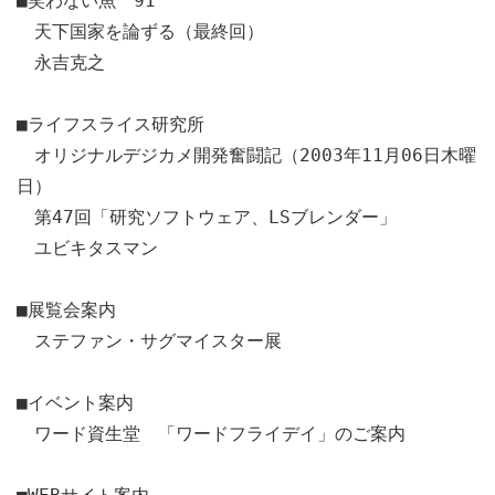
■笑わない魚 91
天下国家を論ずる（最終回）
永吉克之
■ライフスライス研究所
オリジナルデジカメ開発奮闘記（2003年11月06日木曜
日）
第47回「研究ソフトウェア、LSブレンダー」
ユビキタスマン
■展覧会案内
ステファン・サグマイスター展
■イベント案内
ワード資生堂 「ワードフライデイ」のご案内