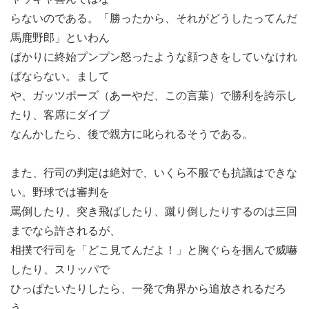
らないのである。「勝ったから、それがどうしたってんだ
馬鹿野郎」といわん
ばかりに終始プンプン怒ったような顔つきをしていなけれ
ばならない。まして
や、ガッツポーズ（あーやだ、この言葉）で勝利を誇示し
たり、客席にダイブ
なんかしたら、後で親方に叱られるそうである。
また、行司の判定は絶対で、いくら不服でも抗議はできな
い。野球では審判を
罵倒したり、突き飛ばしたり、蹴り倒したりするのは三回
までなら許されるが、
相撲で行司を「どこ見てんだよ！」と胸ぐらを掴んで威嚇
したり、スリッパで
ひっぱたいたりしたら、一発で角界から追放されるだろ
う。