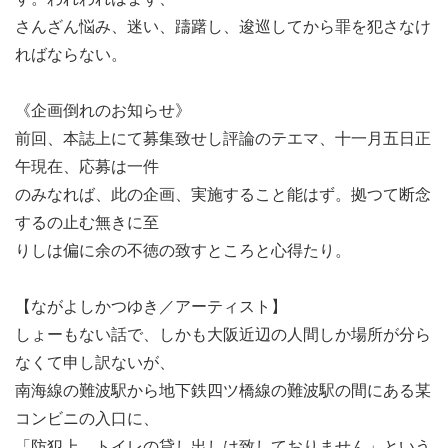
さんざん悩み、迷い、躊躇し、逡巡してから罪を犯さなけ
ればならない。
《企画倒れのお知らせ》
前回、本誌上にて募集致せし評論のテエマ、十一月五日正
午現在、応募は一件
のみなれば、此の企画、実施すること能はず。拠つて断念
するの止む無きに至
りしは偏に余の不徳の致すところと心得たり。
【ながよしかつゆき／アーティスト】
しょーもない話で、しかも大阪近辺の人間しか場所が分ら
なくて申し訳ないが、
南海線の難波駅から地下鉄四ツ橋線の難波駅の間にある某
コンビニの入口に、
「防犯上、トイレの貸し出しは致しておりません」という