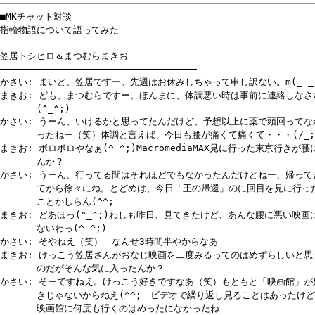
■MKチャット対談
指輪物語について語ってみた
笠居トシヒロ＆まつむらまきお
───────────────────────────────────
かさい: まいど、笠居ですー。先週はお休みしちゃって申し訳ない。m(_ _
まきお: ども、まつむらですー。ほんまに、体調悪い時は事前に連絡しなさ
(^_^;)
かさい: うーん、いけるかと思ってたんだけど、予想以上に薬で頭回ってな
ったねー（笑）体調と言えば、今日も腰が痛くて痛くて・・・(/_;
まきお: ボロボロやなぁ(^_^;)MacromediaMAX見に行った東京行きが腰
んか？
かさい: うーん、行ってる間はそれほどでもなかったんだけどねー、帰って
てから徐々にね。とどめは、今日「王の帰還」のに回目を見に行っ
ことかしらん(^^;
まきお: どあほっ(^_^;)わしも昨日、見てきたけど、あんな腰に悪い映画
ないわっ(^_^;)
かさい: そやねえ（笑） なんせ3時間半やからなあ
まきお: けっこう笠居さんがおなじ映画を二度みるってのはめずらしいと思
のだがそんな気に入ったんか？
かさい: そーですねえ。けっこう好きですなあ（笑）もともと「映画館」が
きじゃないからねえ(^^; ビデオで繰り返し見ることはあったけど
映画館に何度も行くのはめったになかったね