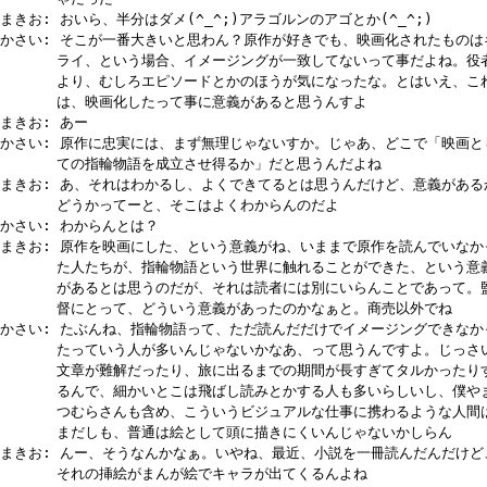
まきお: おいら、半分はダメ(^_^;)アラゴルンのアゴとか(^_^;)
かさい: そこが一番大きいと思わん？原作が好きでも、映画化されたものは
ライ、という場合、イメージングが一致してないって事だよね。役
より、むしろエピソードとかのほうが気になったな。とはいえ、こ
は、映画化したって事に意義があると思うんすよ
まきお: あー
かさい: 原作に忠実には、まず無理じゃないすか。じゃあ、どこで「映画と
ての指輪物語を成立させ得るか」だと思うんだよね
まきお: あ、それはわかるし、よくできてるとは思うんだけど、意義がある
どうかってーと、そこはよくわからんのだよ
かさい: わからんとは？
まきお: 原作を映画にした、という意義がね、いままで原作を読んでいなか
た人たちが、指輪物語という世界に触れることができた、という意
があるとは思うのだが、それは読者には別にいらんことであって。
督にとって、どういう意義があったのかなぁと。商売以外でね
かさい: たぶんね、指輪物語って、ただ読んだだけでイメージングできなか
たっていう人が多いんじゃないかなあ、って思うんですよ。じっさ
文章が難解だったり、旅に出るまでの期間が長すぎてタルかったり
るんで、細かいとこは飛ばし読みとかする人も多いらしいし、僕や
つむらさんも含め、こういうビジュアルな仕事に携わるような人間
まだしも、普通は絵として頭に描きにくいんじゃないかしらん
まきお: んー、そうなんかなぁ。いやね、最近、小説を一冊読んだんだけど
それの挿絵がまんが絵でキャラが出てくるんよね