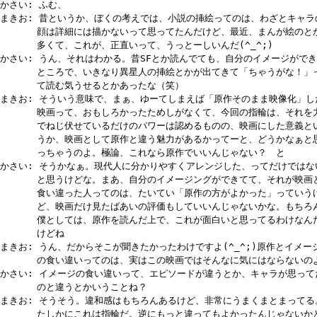
かさい: ふむ、
まきお: 昔というか、ぼくの考えでは、小説の挿絵ってのは、わざとキャラ
顔は詳細には描かないって思ってたんだけど、最近、まんが絵のと
多くて、これが、正直いって、うっとーしいんだ(^_^;)
かさい: うん、それはわかる。昔SFとか読んでても、自分のイメージがで
ところで、いきなり異星人の挿絵とかが出てきて「ちゃうがな！」
て読む気うせるとかあったな（笑）
まきお: そういう意味で、まぁ、ゆーてしまえば「原作そのまま映像化」し
映画って、おもしろかったためしがなくて、今回の指輪は、それを
でねじ伏せているだけのパワーは認めるものの、映画にした意義と
うか、映画として原作と違う魅力があるかってーと、どうかなぁと
っちゃうのよ。極論、これなら原作でいいんじゃない？ と
かさい: そうかなぁ。現代人に分かりやすくアレンジした、ってだけではな
と思うけどな。まあ、自分のイメージングができてて、それが映画
食い違った人ってのは、たいてい「原作の方がよかった」っていう
ど、映画だけ見たばあいの評価もしていいんじゃないかな。もちろ
僕としては、原作を読んだ上で、これが面白いと思ってるわけなん
けどね
まきお: うん、だからそこが聞きたかったわけですよ(^_^;)原作とイメー
の食い違いってのは、実はこの映画ではそんなに気にはならないの
かさい: イメージの食い違いって、エピソードが違うとか、キャラが思って
のと違うとかいうことね？
まきお: そうそう。違和感はもちろんあるけど、非常にうまくまとまってる
たしかにこれは指輪だ。逆にもっと違ってもよかったんじゃないか