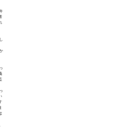
キ
者
れ
し
か
っ
義
監
っ
い
す
ま
は
、