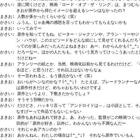
かさい: 逆に聞くけどさ、映画「ロード・オブ・ザ・リング」は、まつむら
きおが原作から得たイメージを超えるシーンはなかったの？
まきお: 人数が多かったくらいかな（笑）
かさい: ふうん、じゃあ俺の感想を言ってもわかってもらえないかも
まきお: いってみてー
かさい: 原作を知っててもね、ピーター・ジャクソンや、アラン・リーやジ
ン・ハウが、このエピソードをどんな絵にして見せてくれるんだろ
ってのが楽しみだったんだよねまきお: あー、わからんかも(^_^;
かさい: だろーなー。ほかの人たちも、そういう見方ってけっこうあったと
うけどねー
まきお: アランリーの絵とか、当然、映画化以前から見てるわけだけど、「
るほど」と思うけど、それ以上はないからなぁ
かさい: そー言われると、もう接点がないぞ（笑）
まきお: おいらがヘンなのかな？(^_^;) たとえば、ブレードランナーな
は原作付きだけど、めちゃおもろいわけですよ
かさい: 原作というより、下敷きだからでしょ？
まきお: そうそう別物だから
かさい: だけどさ、ハッキリ言って「アンドロイドは～」は小説として、そ
なすげーって作品でもないじゃない
まきお: 原作もあれはあれで好きよ。あ、わかった、監督がこの映画つくっ
目的が「原作が好き」以外に、わかんないから不満なんだー
かさい: それじゃあアカンのか？
まきお: あかんねん、わたしの場合は(^_^;) それなら原作でいいもん