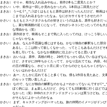
まきお: そりゃ、相当な入れ込みやねぇ。前作2本も二度見たとか？
かさい: いや、前作は一回しか見れなかったの。1本目は二回見たけど
まきお: うーむ(^_^;)ぼくはもともと原作は好きだったんだけど、映画は
こまでは入れ込まなかったなぁ。なにがカサイをそうさせたの？
かさい: もともとスペクタクルものが好きというのはある。原作も好きだっ
し。家が映画館の近くになって、それがシネコンだったってのも大
な理由かも（笑）
まきお: 原作好きで、映画もそこまで気に入ったってのは、けっこう珍しい
じゃないかなぁ
かさい: ああ、なんか不思議な感じはするね。かなり独自の解釈をした部分
あるし、ここは削って欲しくなかった、ってとこもあるんだけどそ
を差し引いても、なかなか感動的に仕上がってると思います
まきお: おいらは、原作、高校の時と、20代でもっかい読んでいるはずな
けど、さすがに20年ちかくたってて、かなり忘れててね、内容。今
の王の帰還なら、ホビット庄に戻ってからのひともんちゃくがない
くらいはわかるんだけど
かさい: あー、たしかに忘れてること多くてね。僕も1作目を見たあと、文
のセットで買い直したよ。
まきお: なので、なにが独自の解釈なのかもよーわかってないんですが(^_^
ぼく的には、まぁ楽しんだけど、少なくても2回劇場に行くほどで
なかった（笑）DVDのエクステンドエディションは買うけどね。ど
がそんなによかったのかなぁ
かさい: まず、キャスティングがハマったね。旅の仲間のイメージがドンぴ
ゃだった