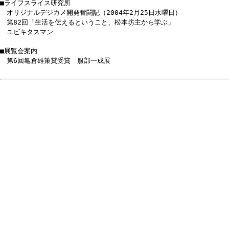
■ライフスライス研究所
オリジナルデジカメ開発奮闘記（2004年2月25日水曜日）
第82回「生活を伝えるということ、松本坊主から学ぶ」
ユビキタスマン
■展覧会案内
第6回亀倉雄策賞受賞 服部一成展