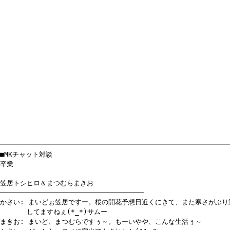
■MKチャット対談
卒業
笠居トシヒロ＆まつむらまきお
───────────────────────────────────
かさい: まいどぉ笠居ですー。桜の開花予想日近くにきて、また寒さがぶり
してますねぇ(*_*)サムー
まきお: まいど、まつむらですぅ～。もーいやや、こんな生活ぅ～