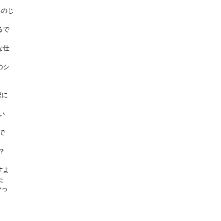
るのじ
るで
な仕
のシ
密に
い
で
？
すよ
た
かっ