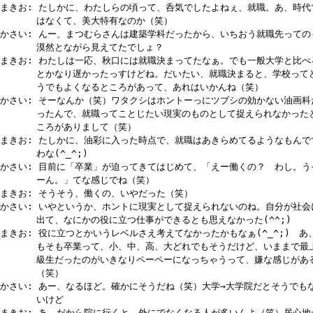
まきお: たしかに、わたしらの頃って、呑気でしたよねぇ、就職。あ、時代
はなくて、美大特有なのか（笑）
かさい: んー、まつむらさんは建築学科だったから、いちおう就職先っての
漠然とながら見えてたでしょ？
まきお: わたしは一応、秋口には就職決まってたなぁ。でも一般大学と比べ
とかなり遅かったっすけどね。だいたい、就職決まると、学校って
うでもよくなるところがあって、あれはいかんね（笑）
かさい: そーなんか（笑）ワタクシはホントーっにツブシの効かない油画科
ったんで、就職ってことじたい現実のものとして捉えられなかった
ころがありまして（笑）
まきお: たしかに、油彩に入った時点で、就職はあきらめてるようなもんで
わな(^_^;)
かさい: 目前に「卒業」が迫ってきてはじめて、「えー働くの？ わし。う
ーん。」てな感じでね（笑）
まきお: そうそう、働くの、いやだった（笑）
かさい: いやというか、ホントに現実として捉えられないのね。自分が社会
出て、なにかの役に立つ仕事ができるとも思えなかった(^^;)
まきお: 役に立つとかいうレベルさえ考えてなかったかもなぁ(^_^;) あ
もそも卒業って、小、中、高、大どれでもそうだけど、いままで最
級生だったのがいきなりペーペーになっちゃうって、嫌な感じがあ
（笑）
かさい: あー、なるほど。確かにそうだね（笑）大学→大学院だとそうでも
いけど
まきお: あ、だから院に行くと、外にでなくなる人が多いんよ（笑）居心地