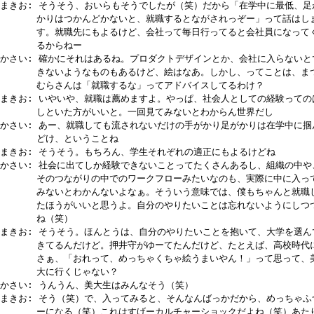
まきお: そうそう、おいらもそうでしたが（笑）だから「在学中に最低、足
かりはつかんどかないと、就職するとながされっぞー」って話はし
す。就職先にもよるけど、会社って毎日行ってると会社員になって
るからねー
かさい: 確かにそれはあるね。プロダクトデザインとか、会社に入らないと
きないようなものもあるけど、絵はなあ。しかし、ってことは、ま
むらさんは「就職するな」ってアドバイスしてるわけ？
まきお: いやいや、就職は薦めますよ。やっぱ、社会人としての経験っての
しといた方がいいと。一回見てみないとわからん世界だし
かさい: あー、就職しても流されないだけの手がかり足がかりは在学中に掴
どけ、ということね
まきお: そうそう。もちろん、学生それぞれの適正にもよるけどね
かさい: 社会に出てしか経験できないことってたくさんあるし、組織の中や
そのつながりの中でのワークフローみたいなのも、実際に中に入っ
みないとわかんないよなぁ。そういう意味では、僕もちゃんと就職
たほうがいいと思うよ。自分のやりたいことは忘れないようにしつ
ね（笑）
まきお: そうそう。ほんとうは、自分のやりたいことを抱いて、大学を選ん
きてるんだけど。押井守がゆーてたんだけど、たとえば、高校時代
さぁ、「おれって、めっちゃくちゃ絵うまいやん！」って思って、
大に行くじゃない？
かさい: うんうん、美大生はみんなそう（笑）
まきお: そう（笑）で、入ってみると、そんなんばっかだから、めっちゃふ
ーになる（笑）これはすげーカルチャーショックだよね（笑）あた