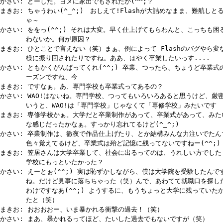
かさい: どーした。ヨメに家出でもされたか(^^;？
まきお: ちゃうわい(^_^;) おしえて!Flashが大詰めなまま、難航しと
ゃ～
かさい: ををっ(^^;) それは大変。早く仕上げてもらわんと、こっちも困
わないか。何が原因？
まきお: ひとことで言えない（笑）まぁ、例によって Flashのバグやら変
様に振り回されたりですね。ああ、はやく卒業したいっす....
かさい: ともかくがんばってくれ(^^;) 卒業、つったら、ちょうど卒業式
ーズンですね、今
まきお: ですなぁ。あ、専門学校も卒業式ってあるの？
かさい: WAO!はないね。専門学校、つってもいろいろあると思うけど、厳
いうと、WAO!は「専門学校」じゃなくて「専修学校」みたいです
まきお: 専修学校かぁ。大学だと卒業制作があって、卒業式があって、みた
な感じだったかなぁ。すっかり忘れてるけど(^_^;)
かさい: 卒業制作は、徹夜で作品仕上げたり、とか結構みんな力注いでたん
色々覚えてるけど、卒業式は殆ど記憶に残ってないですねー(^^;)
まきお: 笠居さんは大学卒業して、社会に出るってのは、うれしい方でした
学校にもっといたかった？
かさい: えーとぉ(^^;) 実は恥ずかしながら、僕は大学院を受験したんで
ね。だけど見事に落ちちゃった（笑）んで、あわてて就職口を探し
わけですなあ(^^;) ようするに、もうちょっと大学に残っていた
たと（笑）
まきお: おおおおー、いま暴かれる衝撃の過去！（笑）
かさい: まあ、暴かれるってほど、たいした過去でもないですが（笑）