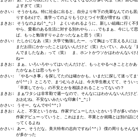
よすぎて（笑）
かさい: そうかもね。特に社会に出ると、自分より年下の先輩なんてのも居
りするわけで、進学ってのよりもうひとつイヤ度が増すね（笑）
まきお: そうなのよね(^_^;) よくいわれるように、新しい組織に行く不
やら、愛着のある生活に対する別れやら....でもまぁ、今にして思
ば、もっと勉強すりゃよかったなぁと思う（笑）
かさい: たしかになあ（笑）大学で勉強したー、って胸はって言える人には
まだお目にかかったことはないんだけど（笑）たいてい、みんな「
んでましたなあ」って（笑） ま、ホントかウソかはわかんないけ
ねー
まきお: まぁ、いろいろやってはいたんだけど、もっとやるべきこととかあ
たかなぁとは思っちゃう
かさい: 「やるべき事」を探してたのは確かかも。いまだに探して迷ってま
が(^^;) ところで、まつむらさんは、今大学生教えてて、そうい
「卒業してから」の不安とかを相談されることってないの？
まきお: まぁワタシは非常勤で週一なので、そんなにはわかんないんだけど
おおむね、不安ないみたいな印象(^_^;)
かさい: うそー。なんでや(^^;)
まきお: んと、不安というかね、作家デビューしたいとかいう子が多いのか
作家デビューっていうと、これはまた、卒業とか就職とは別の話に
ってくるよね
かさい: あー、そうだな。美大特有の志向ですね(^^;) 僕の周りもそんな
が多かった