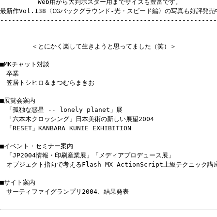
Web用から大判ポスター用までサイズも豊富です。
最新作Vol.138〈CGバックグラウンド-光・スピード編〉の写真も好評発売
--------------------------------------------------------
＜とにかく楽して生きようと思ってました（笑）＞
■MKチャット対談
卒業
笠居トシヒロ＆まつむらまきお
■展覧会案内
「孤独な惑星 -- lonely planet」展
「六本木クロッシング」日本美術の新しい展望2004
「RESET」KANBARA KUNIE EXHIBITION
■イベント・セミナー案内
「JP2004情報・印刷産業展」「メディアプロデュース展」
オブジェクト指向で考えるFlash MX ActionScript上級テクニック講
■サイト案内
サーティファイグランプリ2004、結果発表