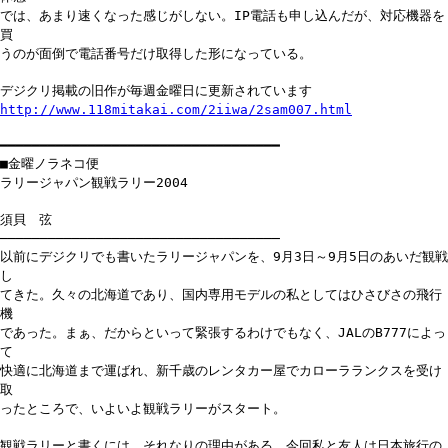
では、あまり速くなった感じがしない。IP電話も申し込んだが、対応機器を
買
うのが面倒で電話番号だけ取得した形になっている。
デジクリ掲載の旧作が毎週金曜日に更新されています
http://www.118mitakai.com/2iiwa/2sam007.html
━━━━━━━━━━━━━━━━━━━━━━━━━━━━━━━━━━━
■金曜ノラネコ便
ラリージャパン観戦ラリー2004
須貝 弦
───────────────────────────────────
以前にデジクリでも書いたラリージャパンを、9月3日～9月5日のあいだ観戦
し
てきた。久々の北海道であり、国内専用モデルの私としてはひさびさの飛行
機
であった。まぁ、だからといって緊張するわけでもなく、JALのB777によっ
て
快適に北海道まで運ばれ、新千歳のレンタカー屋でカローラランクスを受け
取
ったところで、いよいよ観戦ラリーがスタート。
観戦ラリーと書くには、それなりの理由がある。今回私と友人は日本旅行の