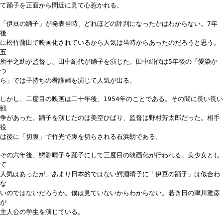
て踊子を正面から間近に見て心惹かれる。
「伊豆の踊子」が発表当時、どれほどの評判になったかはわからない。7年
後
に松竹蒲田で映画化されているから人気は当時からあったのだろうと思う。
五
所平之助が監督し、田中絹代が踊子を演じた。田中絹代は5年後の「愛染か
つ
ら」では子持ちの看護婦を演じて人気が出る。
しかし、二度目の映画は二十年後、1954年のことである。その間に長い長い
戦
争があった。踊子を演じたのは美空ひばり、監督は野村芳太郎だった。相手
役
は後に「切腹」で竹光で腹を切らされる石浜朗である。
その六年後、鰐淵晴子を踊子にして三度目の映画化が行われる。美少女とし
て
人気はあったが、あまり日本的ではない鰐淵晴子に「伊豆の踊子」は似合わ
な
いのではないだろうか。僕は見ていないからわからない。若き日の津川雅彦
が
主人公の学生を演じている。