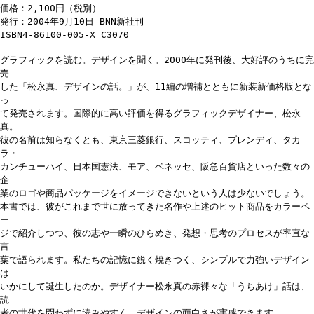
価格：2,100円（税別）
発行：2004年9月10日 BNN新社刊
ISBN4-86100-005-X C3070
グラフィックを読む。デザインを聞く。2000年に発刊後、大好評のうちに完
売
した「松永真、デザインの話。」が、11編の増補とともに新装新価格版とな
っ
て発売されます。国際的に高い評価を得るグラフィックデザイナー、松永
真。
彼の名前は知らなくとも、東京三菱銀行、スコッティ、ブレンディ、タカ
ラ・
カンチューハイ、日本国憲法、モア、ベネッセ、阪急百貨店といった数々の
企
業のロゴや商品パッケージをイメージできないという人は少ないでしょう。
本書では、彼がこれまで世に放ってきた名作や上述のヒット商品をカラーペ
ー
ジで紹介しつつ、彼の志や一瞬のひらめき、発想・思考のプロセスが率直な
言
葉で語られます。私たちの記憶に鋭く焼きつく、シンプルで力強いデザイン
は
いかにして誕生したのか。デザイナー松永真の赤裸々な「うちあけ」話は、
読
者の世代を問わずに読みやすく、デザインの面白さが実感できます。