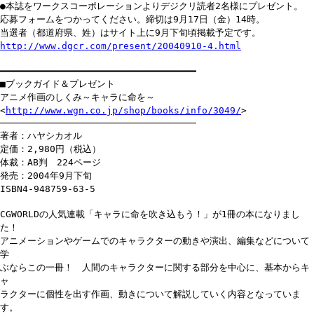
●本誌をワークスコーポレーションよりデジクリ読者2名様にプレゼント。
応募フォームをつかってください。締切は9月17日（金）14時。
当選者（都道府県、姓）はサイト上に9月下旬頃掲載予定です。
http://www.dgcr.com/present/20040910-4.html
━━━━━━━━━━━━━━━━━━━━━━━━━━━━━━━━━━━
■ブックガイド＆プレゼント
アニメ作画のしくみ～キャラに命を～
<
http://www.wgn.co.jp/shop/books/info/3049/
>
───────────────────────────────────
著者：ハヤシカオル
定価：2,980円（税込）
体裁：AB判 224ページ
発売：2004年9月下旬
ISBN4-948759-63-5
CGWORLDの人気連載「キャラに命を吹き込もう！」が1冊の本になりまし
た！
アニメーションやゲームでのキャラクターの動きや演出、編集などについて
学
ぶならこの一冊！ 人間のキャラクターに関する部分を中心に、基本からキ
ャ
ラクターに個性を出す作画、動きについて解説していく内容となっていま
す。