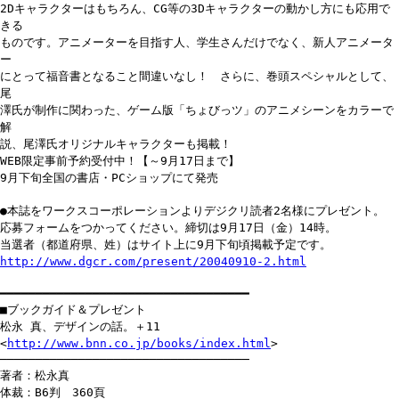
2Dキャラクターはもちろん、CG等の3Dキャラクターの動かし方にも応用で
きる
ものです。アニメーターを目指す人、学生さんだけでなく、新人アニメータ
ー
にとって福音書となること間違いなし！ さらに、巻頭スペシャルとして、
尾
澤氏が制作に関わった、ゲーム版「ちょびっツ」のアニメシーンをカラーで
解
説、尾澤氏オリジナルキャラクターも掲載！
WEB限定事前予約受付中！【～9月17日まで】
9月下旬全国の書店・PCショップにて発売
●本誌をワークスコーポレーションよりデジクリ読者2名様にプレゼント。
応募フォームをつかってください。締切は9月17日（金）14時。
当選者（都道府県、姓）はサイト上に9月下旬頃掲載予定です。
http://www.dgcr.com/present/20040910-2.html
━━━━━━━━━━━━━━━━━━━━━━━━━━━━━━━━━━━
■ブックガイド＆プレゼント
松永 真、デザインの話。＋11
<
http://www.bnn.co.jp/books/index.html
>
───────────────────────────────────
著者：松永真
体裁：B6判 360頁