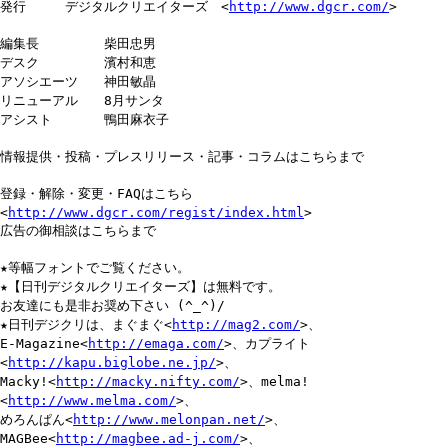
発行 デジタルクリエイターズ <
http://www.dgcr.com/
>
編集長 柴田忠男
デスク 濱村和恵
アソシエーツ 神田敏晶
リニューアル 8月サンタ
アシスト 鴨田麻衣子
情報提供・投稿・プレスリリース・記事・コラムはこちらまで
登録・解除・変更・FAQはこちら
<
http://www.dgcr.com/regist/index.html
>
広告の御相談はこちらまで
★等幅フォントでご覧ください。
★【日刊デジタルクリエイターズ】は無料です。
お友達にも是非お奨め下さい (^_^)/
★日刊デジクリは、まぐまぐ<
http://mag2.com/
>、
E-Magazine<
http://emaga.com/
>、カプライト
<
http://kapu.biglobe.ne.jp/
>、
Macky!<
http://macky.nifty.com/
>、melma!
<
http://www.melma.com/
>、
めろんぱん<
http://www.melonpan.net/
>、
MAGBee<
http://magbee.ad-j.com/
>、