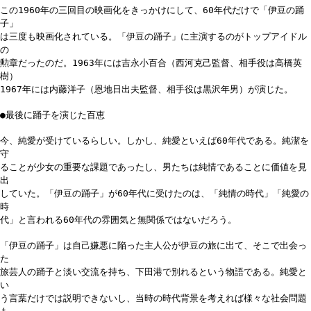
この1960年の三回目の映画化をきっかけにして、60年代だけで「伊豆の踊
子」
は三度も映画化されている。「伊豆の踊子」に主演するのがトップアイドル
の
勲章だったのだ。1963年には吉永小百合（西河克己監督、相手役は高橋英
樹）
1967年には内藤洋子（恩地日出夫監督、相手役は黒沢年男）が演じた。
●最後に踊子を演じた百恵
今、純愛が受けているらしい。しかし、純愛といえば60年代である。純潔を
守
ることが少女の重要な課題であったし、男たちは純情であることに価値を見
出
していた。「伊豆の踊子」が60年代に受けたのは、「純情の時代」「純愛の
時
代」と言われる60年代の雰囲気と無関係ではないだろう。
「伊豆の踊子」は自己嫌悪に陥った主人公が伊豆の旅に出て、そこで出会っ
た
旅芸人の踊子と淡い交流を持ち、下田港で別れるという物語である。純愛と
い
う言葉だけでは説明できないし、当時の時代背景を考えれば様々な社会問題