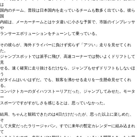
は
国内のチーム、普段は日本国内を走っているチームも数多く出ている。彼ら
国
内組は、メーカーチームとはケタ違いに小さな予算で、市販のインプレッサ
や
ランサーエボリューションをチューンして乗っている。
その彼らが、海外ドライバーに負けず劣らず「アツい」走りを見せてくれ
た。
ジャンプスポットでは派手に飛び、高速コーナーでは勢いよくドリフトして
見
せる。速く確実に走り抜けるだけなら、ジャンプもせずドリフトもしないほ
う
がタイムはいいはずだ。でも、観客を沸かせる走りを一生懸命見せてくれ
る。
コンパクトカーのダイハツストーリアだった、ジャンプしてみせた。モータ
ー
スポーツですがすがしさを感じるとは、思っていなかった。
結局、ちゃんと観戦できたのは4日だけだったが、思った以上に楽しめた、
そ
して大変だったラリージャパン。すでに来年の暫定カレンダーに組み込まれ
て