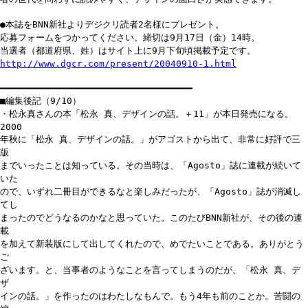
●本誌をBNN新社よりデジクリ読者2名様にプレゼント。
応募フォームをつかってください。締切は9月17日（金）14時。
当選者（都道府県、姓）はサイト上に9月下旬頃掲載予定です。
http://www.dgcr.com/present/20040910-1.html
━━━━━━━━━━━━━━━━━━━━━━━━━━━━━━━━━━━
■編集後記（9/10）
・松永真さんの本「松永 真、デザインの話。＋11」が本日発売になる。
2000
年秋に「松永 真、デザインの話。」がアゴストから出て、非常に好評で三
版
までいったことは知っている。その当時は、「Agosto」誌に連載が続いて
いた
ので、いずれ二冊目ができるなと楽しみだったが、「Agosto」誌が消滅し
てし
まったのでどうなるのかなと思っていた。このたびBNN新社が、その後の連
載
を加えて新装版にして出してくれたので、めでたいことである。ありがとう
ご
ざいます。と、当事者のようなことを言ってしまうのだが、「松永 真、デ
ザ
インの話。」を作ったのはわたしなもんで。もう4年も前のことか。苦闘の