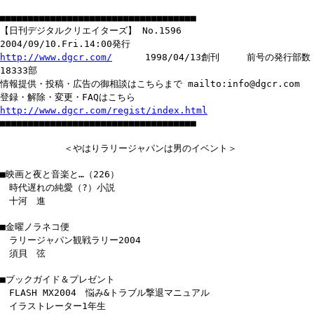
■■■■■■■■■■■■■■■■■■■■■■■■■■■■■■■■■■■
【日刊デジタルクリエイターズ】 No.1596
2004/09/10.Fri.14:00発行
http://www.dgcr.com/
1998/04/13創刊 前号の発行部数
18333部
情報提供・投稿・広告の御相談はこちらまで mailto:info@dgcr.com
登録・解除・変更・FAQはこちら
http://www.dgcr.com/regist/index.html
■■■■■■■■■■■■■■■■■■■■■■■■■■■■■■■■■■■
＜やはりラリージャパンは男のイベント＞
■映画と夜と音楽と…（226）
時代遅れの純愛（?）小説
十河 進
■金曜ノラネコ便
ラリージャパン観戦ラリー2004
須貝 弦
■ブックガイド＆プレゼント
FLASH MX2004 悩み&トラブル撃退マニュアル
イラストレーター1年生