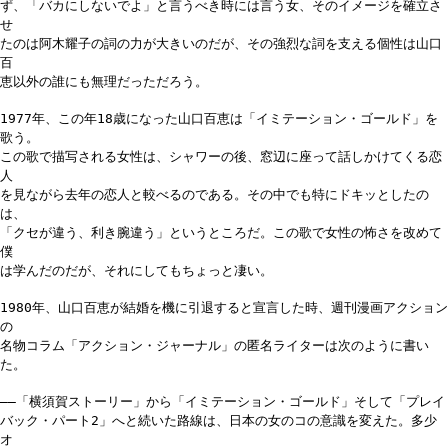
ず、「バカにしないでよ」と言うべき時には言う女、そのイメージを確立さ
せ
たのは阿木耀子の詞の力が大きいのだが、その強烈な詞を支える個性は山口
百
恵以外の誰にも無理だっただろう。
1977年、この年18歳になった山口百恵は「イミテーション・ゴールド」を
歌う。
この歌で描写される女性は、シャワーの後、窓辺に座って話しかけてくる恋
人
を見ながら去年の恋人と較べるのである。その中でも特にドキッとしたの
は、
「クセが違う、利き腕違う」というところだ。この歌で女性の怖さを改めて
僕
は学んだのだが、それにしてもちょっと凄い。
1980年、山口百恵が結婚を機に引退すると宣言した時、週刊漫画アクション
の
名物コラム「アクション・ジャーナル」の匿名ライターは次のように書い
た。
――「横須賀ストーリー」から「イミテーション・ゴールド」そして「プレイ
バック・パート2」へと続いた路線は、日本の女のコの意識を変えた。多少
オ