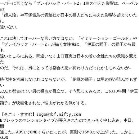
ーバーに言うなら「プレイバック・パート2」1曲の与えた影響は、ベーベル
の
「婦人論」や平塚雷鳥の青踏社が日本の婦人たちに与えた影響を超えていた
に
違いない。
これは決してオーバーな言い方ではない。「イミテーション・ゴールド」や
「プレイバック・パート2」が描く女性像は、「伊豆の踊子」の踊子から最
も
遠いところにある。間違いなく山口百恵は日本の若い女性たちの意識を変え
た
のだ。それは、男にとっては都合の悪い変わり方だったかもしれないが…
時代性を考慮しなければならないが、「伊豆の踊子」は男の僕が読んでもず
い
ぶんと都合のよい男の視点が目立つ。そう思ってみると、この30年間「伊豆
の
踊子」が映画化されない理由がわかる気がする。
【そごう・すすむ】sogo@mbf.nifty.com
Bフレッツのマンションタイプが導入されたのでさっそく申し込み、本日、
開
通した。ADSLで8MBくらいだったが、実測で36MBまで上がった。しかし、
体感