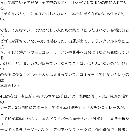
入して着ているのだが、その中の大半が、Tシャツをズボンの中に入れてい
る。
「そんなバカな」と思うかもしれないが、本当にそうなのだから仕方がな
い。
でも、そんなマジメでおとなしい人たちの集まりだったせいか、会場にほと
ん
どゴミが落ちていないのには感心した。出店が出て、フランクフルトやたこ
焼
き、そして焼きトウモロコシ、ラーメンや豚丼をほおばりながら観戦してい
る
わけだけど、喰いカスが落ちているなんてことは、ほとんどないのだ。ひと
つ
の会場に少なくとも何千人かは集まっていて、ゴミが落ちていないというの
は
素晴らしい。
4日の夜は、帯広駅からクルマで15分ほどの、札内に設けられた特設会場で
の
レース。2台同時にスタートしてタイム計測を行う「ガチンコ」レースだ。
こ
こで私が感動したのは、国内ドライバーの頑張りだ。今回は、世界選手権シ
リ
ーズであるラリージャパンと、アジアパシフィック選手権の併催で、後者に