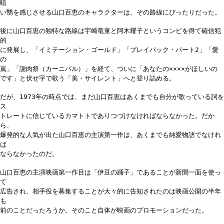
暗
い翳を感じさせる山口百恵のキャラクターは、その路線にぴったりだった。
後に山口百恵の独特な路線は宇崎竜童と阿木耀子というコンビを得て確信犯
的
に発展し、「イミテーション・ゴールド」「プレイバック・パート2」「愛
の
嵐」「謝肉祭（カーニバル）」を経て、ついに「あなたの××××がほしいの
です」と伏せ字で歌う「美・サイレント」へと登り詰める。
だが、1973年の時点では、まだ山口百恵はあくまでも自分が歌っている詞を
ス
トレートに信じているカマトトでありつづけなければならなかった。だか
ら、
爆発的な人気が出た山口百恵の主演第一作は、あくまでも純愛物語でなけれ
ば
ならなかったのだ。
山口百恵の主演映画第一作目は「伊豆の踊子」であることが新聞一面を使っ
て
広告され、相手役を募集することが大々的に告知されたのは映画公開の半年
も
前のことだったろうか。そのこと自体が映画のプロモーションだった。