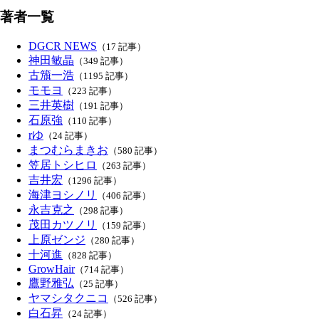
著者一覧
DGCR NEWS
（17 記事）
神田敏晶
（349 記事）
古籏一浩
（1195 記事）
モモヨ
（223 記事）
三井英樹
（191 記事）
石原強
（110 記事）
rゆ
（24 記事）
まつむらまきお
（580 記事）
笠居トシヒロ
（263 記事）
吉井宏
（1296 記事）
海津ヨシノリ
（406 記事）
永吉克之
（298 記事）
茂田カツノリ
（159 記事）
上原ゼンジ
（280 記事）
十河進
（828 記事）
GrowHair
（714 記事）
鷹野雅弘
（25 記事）
ヤマシタクニコ
（526 記事）
白石昇
（24 記事）