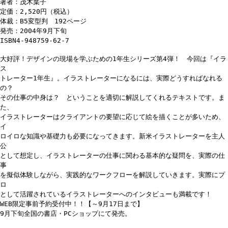
著者：茂木葉子
定価：2,520円（税込）
体裁：B5変型判 192ページ
発売：2004年9月下旬
ISBN4-948759-62-7
大好評！デザインの現場を学ぶための1年生シリーズ第4弾！ 今回は『イラ
ス
トレーター1年生』。イラストレーターになるには、実際どうすればなれる
の？
その仕事の中身は？ ということを適切に解説してくれるテキストです。ま
た、
イラストレーターはクライアントの要望に応じて絵を描くことが多いため、
イ
ロイロな知識や基礎力も必要になってきます。新米イラストレーターを主人
公
として想定し、イラストレーターの仕事に関わる基本的な疑問を、実際の仕
事
を擬似体験しながら、実践的なワークフローを解説していきます。実際にプ
ロ
として活躍されているイラストレーターへのインタビューも満載です！
WEB限定事前予約受付中！！【～9月17日まで】
9月下旬全国の書店・PCショップにて発売。