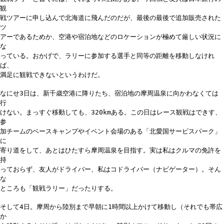
観
戦ツアーに申し込んで北海道に飛んだのだが、最後の最後で追加販売された
ツ
アーであるためか、空港や宿泊地などのロケーションが極めて厳しい状況に
な
っている。おかげで、ラリーに参加する選手と同等の距離を移動しなけれ
ば、
満足に観戦できないというわけだ。
なにせ3日は、新千歳空港に降りたち、宿泊地の摩周温泉に向かわなくては
行
けない。まっすぐ移動しても、320kmある。この日はレース観戦はできす、
参
加チームのベースキャンプやイベント会場のある「北愛国サービスパーク」
に
寄り道をして、あとはひたすら摩周温泉を目指す。実は私はクルマの免許を
持
っておらず、友人がドライバー、私はコドライバー（ナビゲーター）。そん
な
ところも「観戦ラリー」だったりする。
そして4日。摩周から陸別まで早朝に1時間以上かけて移動し（それでも帯広
か