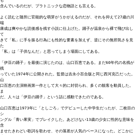
も
含んでいるのだが、プラトニックな恋物語とも言える。
よく読むと随所に官能的な萌芽がうかがえるのだが、それを抑えて27歳の川
端
康成は爽やかな読後感を残す小説に仕上げた。踊子が温泉から裸で飛び出し
て
きて「私」に手を振る行為にも性的な要素を加えず、逆にその無邪気さを見
た
「私」は「子供なんだ」と思ってしまう場面にしてある。
「伊豆の踊子」を最後に演じたのは、山口百恵である。まだ60年代の名残が
残
っていた1974年に公開された。監督は吉永小百合版と同じ西河克己だった。
山
口百恵の主演映画第一作として大々的に封切られ、多くの観客を動員した。
ま
だ、人々は「伊豆の踊子」という話に感動できたのである。
山口百恵は1973年に「としごろ」でデビューした中学生だったが、二枚目の
シ
ングル「青い果実」でブレイクした。あどけない13歳の少女に性的な意味を
含
ませたきわどい歌詞を歌わせ、その落差が人気のベースになった。どこかに