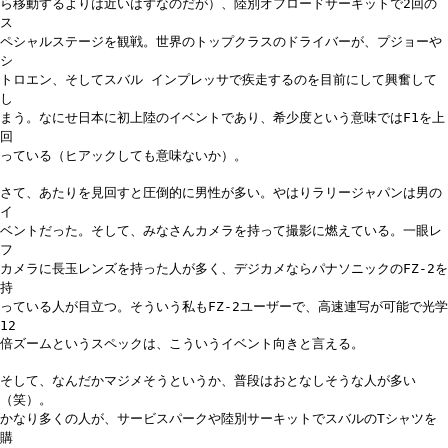
ら移動するよりは近いはずなのだが）、陸別オフロードサーキットで2回の
ス
ペシャルステージを観戦。世界のトップクラスのドライバーが、プジョーや
シ
トロエン、そしてスバル インプレッサで疾走するのを目前にして興奮して
し
まう。なにせ日本に初上陸のイベントであり、希少度という意味ではF1を上
回
っている（ヒアックしても意味ないか）。
さて、あたりを見回すと圧倒的に男性が多い。やはりラリージャパンは男の
イ
ベントだった。そして、みなさんカメラを持って撮影に燃えている。一眼レ
フ
カメラに長玉レンズを持った人が多く、デジカメならパナソニックのFZ-2を
持
っている人が目立つ。そういう私もFZ-2ユーザーで、高速連写が可能で光学
12
倍ズームというスペックは、こういうイベント向きと言える。
そして、なんだかマジメそうというか、普段はおとなしそうな人が多い
（笑）。
かなり多くの人が、サービスパークや陸別サーキットでスバルのTシャツを
購