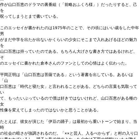
作が山口百恵のドラマの裏番組（「前略おふくろ様」）だったりすると、己
を
呪ってしまうとまで書いている。
このエッセイが書かれたのは1975年のことで、その頃にはいい歳をした中年
男
がまだ中学を出たか出ないかくらいの少女にそこまで入れあげるほどの魅力
を
山口百恵は持っていたのである。もちろん大げさな書き方ではあるけれど、
そ
のエッセイに書かれた倉本さんのファンとしての心情はよく伝わった。
平岡正明は「山口百恵は菩薩である」という著書を出している。あるいは
「山
口百恵は「時代と寝た女」と言われることがある。どちらの言葉も気取って
い
て、もったいぶっているので僕は好きではないけれど、山口百恵がある種の
女
性像を変えてしまったのではないかと思うことがある。
たとえば、彼女が演じた「伊豆の踊子」は最初から重いトーンで始まり、当
時
の社会の暗さが強調されるのだ。「××と芸人、入るべからず」と村の入り口