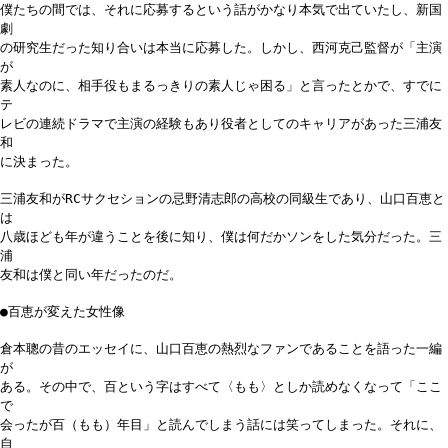
僕たちの間では、それに応募するという話がかなり本気で出ていたし、新国
劇
の研究生だった知り合いは本当に応募した。しかし、西河克己監督が「主演
が
素人なのに、相手役もまるっきりの素人じゃ困る」と言ったとかで、すでに
テ
レビの連続ドラマで主演の経験もあり役者としてのキャリアがあった三浦友
和
に決まった。
三浦友和がRCサクセションの忌野清志郎の高校の同級生であり、山口百恵と
は
八歳ほども年が違うことを後に知り、僕は何だかソンをした気分だった。三
浦
友和は僕と同い年だったのだ。
●百恵が変えた女性像
倉本聰の昔のエッセイに、山口百恵の熱烈なファンであることを語った一編
が
ある。その中で、百という字はすべて〈もも〉としか読めなくなって「ここ
で
会ったが百（もも）年目」と読んでしまう話には笑ってしまった。それに、
自