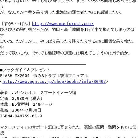
いるようなので、来年もぜひ期待したい。また、いろいろ問題もあったと思
う
が、なんとか本番を乗り切った北海道の運営者たちにも感謝したい。
【すがい・げん】
http://www.macforest.com/
ひさびさの飛行機だったが、羽田～新千歳間を1時間半で飛んでしまうのは
す
ごいね。だがしかし、やっぱり乗ったり降りたりするのに面倒な乗り物だ。
中
だって狭いしね。それでも離陸時の加速には萌えてしまうのは男子的か。
━━━━━━━━━━━━━━━━━━━━━━━━━━━━━━━━━━━
■ブックガイド＆プレゼント
FLASH MX2004 悩み&トラブル撃退マニュアル
<
http://www.wgn.co.jp/shop/books/info/3049/
>
───────────────────────────────────
著者：ハヤシカオル スマートイメージ編
定価：2,980円（税込）
体裁：B5変型判 248ページ
発売：2004年7月30日
ISBN4-948759-61-9
マクロメディアのサポート窓口に寄せられた、実際の疑問・難問をもとに伝
授