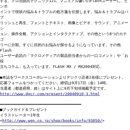
する、ドロ沼脱出テクニック121。マニュアル嫌いのFlashユーザーに、ピ
ンポ
イントで現状の悩み＆トラブルの処方箋を伝授します。悩み＆トラブルはパ
ブ
リッシュと再生、フォントとテキスト、画像とビデオ、サウンド、アニメー
シ
ョン、操作全般、アクションとインタラクティブ、その他という8つのカテ
ゴ
リーに分類。すぐに目的のお悩みが探せるようになっています。その他
Flash
ユーザー必読の「マクロメディアの製品担当者からの一口コメント」や「お
役
立ちコラム」も入っています。FLASH MX / MX2004対応。
●本誌をワークスコーポレーションよりデジクリ読者2名様にプレゼント。
応募フォームをつかってください。締切は9月17日（金）14時。
当選者（都道府県、姓）はサイト上に9月下旬頃掲載予定です。
http://www.dgcr.com/present/20040910-3.html
━━━━━━━━━━━━━━━━━━━━━━━━━━━━━━━━━━━
■ブックガイド＆プレゼント
イラストレーター1年生
<
http://www.wgn.co.jp/shop/books/info/93050/
>
───────────────────────────────────