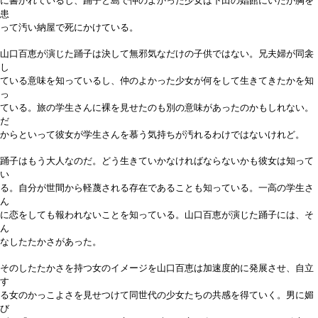
に書かれているし、踊子と島で仲のよかった少女は下田の娼館にいたが胸を
患
って汚い納屋で死にかけている。
山口百恵が演じた踊子は決して無邪気なだけの子供ではない。兄夫婦が同衾
し
ている意味を知っているし、仲のよかった少女が何をして生きてきたかを知
っ
ている。旅の学生さんに裸を見せたのも別の意味があったのかもしれない。
だ
からといって彼女が学生さんを慕う気持ちが汚れるわけではないけれど。
踊子はもう大人なのだ。どう生きていかなければならないかも彼女は知って
い
る。自分が世間から軽蔑される存在であることも知っている。一高の学生さ
ん
に恋をしても報われないことを知っている。山口百恵が演じた踊子には、そ
ん
なしたたかさがあった。
そのしたたかさを持つ女のイメージを山口百恵は加速度的に発展させ、自立
す
る女のかっこよさを見せつけて同世代の少女たちの共感を得ていく。男に媚
び