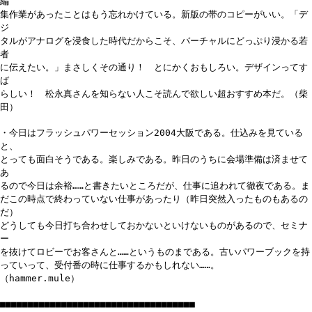
編
集作業があったことはもう忘れかけている。新版の帯のコピーがいい。「デ
ジ
タルがアナログを浸食した時代だからこそ、バーチャルにどっぷり浸かる若
者
に伝えたい。」まさしくその通り！ とにかくおもしろい。デザインってす
ば
らしい！ 松永真さんを知らない人こそ読んで欲しい超おすすめ本だ。（柴
田）
・今日はフラッシュパワーセッション2004大阪である。仕込みを見ている
と、
とっても面白そうである。楽しみである。昨日のうちに会場準備は済ませて
あ
るので今日は余裕……と書きたいところだが、仕事に追われて徹夜である。ま
だこの時点で終わっていない仕事があったり（昨日突然入ったものもあるの
だ）
どうしても今日打ち合わせしておかないといけないものがあるので、セミナ
ー
を抜けてロビーでお客さんと……というものまである。古いパワーブックを持
っていって、受付番の時に仕事するかもしれない……。
（hammer.mule）
■■■■■■■■■■■■■■■■■■■■■■■■■■■■■■■■■■■