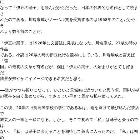
に
なって「伊豆の踊子」を読んだからだった。日本の代表的な名作として読ま
さ
れたのである。川端康成がノーベル賞を受賞するのは1968年のことだから、
そ
れより数年前のことだ。
「伊豆の踊子」は1926年に文芸誌に発表になった。川端康成、27歳の時の
作品
である。小説は20歳の時の伊豆旅行を題材にしている。川端康成と言えば
「雪
国」の最初の文章が有名だが、僕は「伊豆の踊子」の始まりがとても好き
だ。
情景が鮮やかにイメージできる名文だと思う。
――道がづづら折りになって、いよいよ天城峠に近づいたと思う頃、雨脚が杉
の密林を白く染めながら、すさまじい早さで麓から私を追って来た。
この後、20歳の旧制高等学校の学生である私は、雨を避けて飛び込んだ茶店
で
旅芸人の一家と一緒になる。しかし、そこで初めて「私」は踊子と会うので
は
ない。「私」は踊子に会えることを期待して茶店に入ったのだ。「私」は初
め