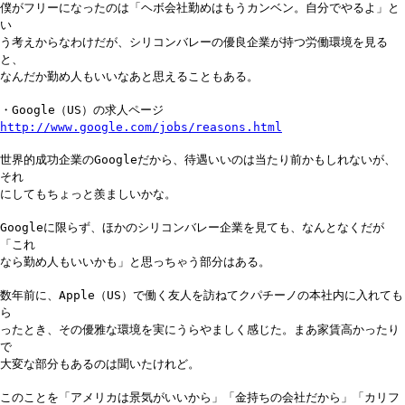
僕がフリーになったのは「ヘボ会社勤めはもうカンベン。自分でやるよ」と
い
う考えからなわけだが、シリコンバレーの優良企業が持つ労働環境を見る
と、
なんだか勤め人もいいなあと思えることもある。
・Google（US）の求人ページ
http://www.google.com/jobs/reasons.html
世界的成功企業のGoogleだから、待遇いいのは当たり前かもしれないが、
それ
にしてもちょっと羨ましいかな。
Googleに限らず、ほかのシリコンバレー企業を見ても、なんとなくだが
「これ
なら勤め人もいいかも」と思っちゃう部分はある。
数年前に、Apple（US）で働く友人を訪ねてクパチーノの本社内に入れても
ら
ったとき、その優雅な環境を実にうらやましく感じた。まあ家賃高かったり
で
大変な部分もあるのは聞いたけれど。
このことを「アメリカは景気がいいから」「金持ちの会社だから」「カリフ