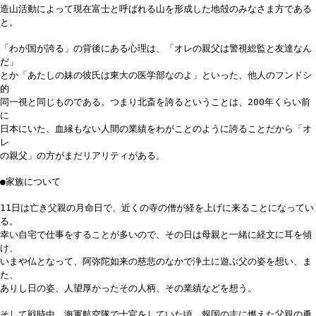
造山活動によって現在富士と呼ばれる山を形成した地殻のみなさま方である
と。
「わが国が誇る」の背後にある心理は、「オレの親父は警視総監と友達なん
だ」
とか「あたしの妹の彼氏は東大の医学部なのよ」といった、他人のフンドシ
的
同一視と同じものである。つまり北斎を誇るということは、200年くらい前
に
日本にいた、血縁もない人間の業績をわがことのように誇ることだから「オ
レ
の親父」の方がまだリアリティがある。
●家族について
11日は亡き父親の月命日で、近くの寺の僧が経を上げに来ることになってい
る。
幸い自宅で仕事をすることが多いので、その日は母親と一緒に経文に耳を傾
け、
いまや仏となって、阿弥陀如来の慈悲のなかで浄土に遊ぶ父の姿を想い、ま
た、
ありし日の姿、人望厚かったその人柄、その業績などを想う。
そして戦時中、海軍航空隊で士官をしていた頃、報国の志に燃えた父親の勇