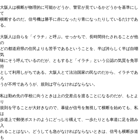
大阪人は横断が物理的に可能かどうか、警官が見ているかどうかを基準にし
て
横断するのだ。信号機は勝手に赤になったり青になったりしているだけであ
る。
大阪人は自らを「イラチ」と呼ぶ。せっかちで、長時間待たされることが他
の
どの都道府県の住民よりも苦手であるということを、半ば誇らしく半ば自嘲
気
味にそう呼んでいるのだが、ともすると「イラチ」という公認の気質を免罪
符
として利用しがちである。大阪人とて法治国家の民なのだから、イラチであ
ろ
うが不埒であろうが、規則は守らなければならない。
私は勤め先の学校に向うときは上の交差点を渡ることになるのだが、もとよ
り
規則を守ることが大好きなので、暴徒が信号を無視して横断を始めても、私
は
歩道上で郵便ポストのようにどっしり構えて、一歩たりとも車道に足を踏み
入
れることはない。どうしても急がなければならないときは、信号も横断歩道
も