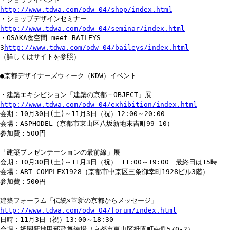
http://www.tdwa.com/odw_04/shop/index.html
・ショップデザインセミナー
http://www.tdwa.com/odw_04/seminar/index.html
・OSAKA食空間 meet BAILEYS
3
http://www.tdwa.com/odw_04/baileys/index.html
（詳しくはサイトを参照）
●京都デザイナーズウィーク（KDW）イベント
・建築エキシビション「建築の京都－OBJECT」展
http://www.tdwa.com/odw_04/exhibition/index.html
会期：10月30日(土)～11月3日（祝）12:00～20:00
会場：ASPHODEL（京都市東山区八坂新地末吉町99-10）
参加費：500円
「建築プレゼンテーションの最前線」展
会期：10月30日(土)～11月3日（祝） 11:00～19:00 最終日は15時
会場：ART COMPLEX1928（京都市中京区三条御幸町1928ビル3階）
参加費：500円
建築フォーラム「伝統×革新の京都からメッセージ」
http://www.tdwa.com/odw_04/forum/index.html
日時：11月3日（祝）13:00～18:30
会場：祇園新地甲部歌舞練場（京都市東山区祇園町南側570-2）