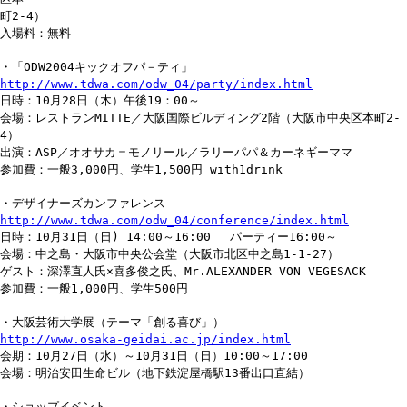
町2-4）
入場料：無料
・「ODW2004キックオフパ－ティ」
http://www.tdwa.com/odw_04/party/index.html
日時：10月28日（木）午後19：00～
会場：レストランMITTE／大阪国際ビルディング2階（大阪市中央区本町2-
4）
出演：ASP／オオサカ＝モノリール／ラリーパパ＆カーネギーママ
参加費：一般3,000円、学生1,500円 with1drink
・デザイナーズカンファレンス
http://www.tdwa.com/odw_04/conference/index.html
日時：10月31日（日) 14:00～16:00 パーティー16:00～
会場：中之島・大阪市中央公会堂（大阪市北区中之島1-1-27）
ゲスト：深澤直人氏×喜多俊之氏、Mr.ALEXANDER VON VEGESACK
参加費：一般1,000円、学生500円
・大阪芸術大学展（テーマ「創る喜び」）
http://www.osaka-geidai.ac.jp/index.html
会期：10月27日（水）～10月31日（日）10:00～17:00
会場：明治安田生命ビル（地下鉄淀屋橋駅13番出口直結）
・ショップイベント