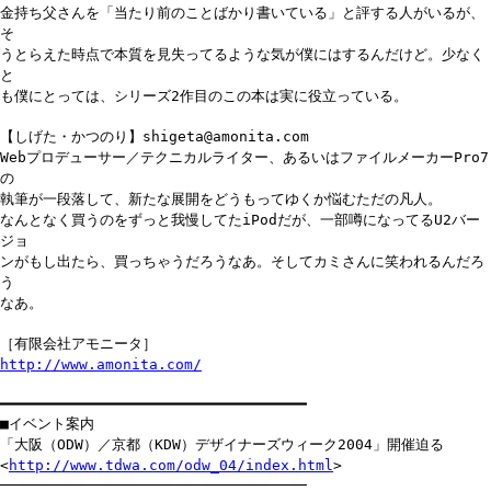
金持ち父さんを「当たり前のことばかり書いている」と評する人がいるが、
そ
うとらえた時点で本質を見失ってるような気が僕にはするんだけど。少なく
と
も僕にとっては、シリーズ2作目のこの本は実に役立っている。
【しげた・かつのり】shigeta@amonita.com
Webプロデューサー／テクニカルライター、あるいはファイルメーカーPro7
の
執筆が一段落して、新たな展開をどうもってゆくか悩むただの凡人。
なんとなく買うのをずっと我慢してたiPodだが、一部噂になってるU2バー
ジョ
ンがもし出たら、買っちゃうだろうなあ。そしてカミさんに笑われるんだろ
う
なあ。
［有限会社アモニータ］
http://www.amonita.com/
━━━━━━━━━━━━━━━━━━━━━━━━━━━━━━━━━━━
■イベント案内
「大阪（ODW）／京都（KDW）デザイナーズウィーク2004」開催迫る
<
http://www.tdwa.com/odw_04/index.html
>
───────────────────────────────────