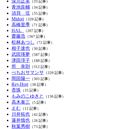
深川正英
（33 記事）
青池良輔
（34 記事）
須貝 弦
（55 記事）
Midori
（329 記事）
高橋里季
（71 記事）
HAL_
（207 記事）
齋藤浩
（567 記事）
松林あつし
（72 記事）
相子達也
（30 記事）
武田瑛夢
（587 記事）
津田淳子
（188 記事）
所 幸則
（312 記事）
べちおサマンサ
（329 記事）
岡田陽一
（305 記事）
Rey.Hori
（38 記事）
杏珠
（35 記事）
もみのこゆきと
（136 記事）
高木泰三
（5 記事）
えむ
（12 記事）
川井拓也
（42 記事）
蓮井慎也
（26 記事）
秋葉秀樹
（73 記事）