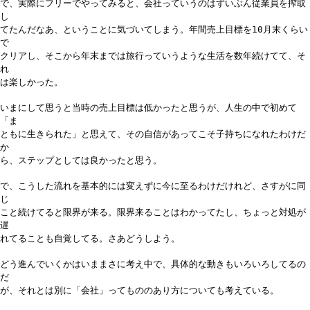
で、実際にフリーでやってみると、会社っていうのはずいぶん従業員を搾取
し
てたんだなあ、ということに気づいてしまう。年間売上目標を10月末くらい
で
クリアし、そこから年末までは旅行っていうような生活を数年続けてて、そ
れ
は楽しかった。
いまにして思うと当時の売上目標は低かったと思うが、人生の中で初めて
「ま
ともに生きられた」と思えて、その自信があってこそ子持ちになれたわけだ
か
ら、ステップとしては良かったと思う。
で、こうした流れを基本的には変えずに今に至るわけだけれど、さすがに同
じ
こと続けてると限界が来る。限界来ることはわかってたし、ちょっと対処が
遅
れてることも自覚してる。さあどうしよう。
どう進んでいくかはいままさに考え中で、具体的な動きもいろいろしてるの
だ
が、それとは別に「会社」ってもののあり方についても考えている。