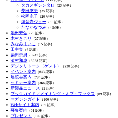
タカスギシンタロ
（23 記事）
柴田友美
（35 記事）
松岡永子
（20 記事）
海音寺ジョー
（58 記事）
たなかなつみ
（4 記事）
池田芳弘
（20 記事）
木村きこり
（27 記事）
みなみまいこ
（15 記事）
田中実
（6 記事）
柴田忠男
（3247 記事）
濱村和恵
（3228 記事）
デジクリトーク（ゲスト）
（228 記事）
イベント案内
（643 記事）
展覧会案内
（734 記事）
セミナー案内
（366 記事）
新製品ニュース
（2 記事）
ブックガイド／メイキング・オブ・ブックス
（89 記事）
マガジンガイド
（106 記事）
Webサイト案内
（89 記事）
募集案内
（91 記事）
プレゼント
（199 記事）