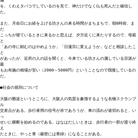
備
を、くわえタバコでしているのを見て、神だけでなく仏も死んだと確信し
た。
また、月命日にお経を上げる坊さんの来る時間がまちまちで、朝8時前、ま
だ
こっちが寝ているときに来るかと思えば、夕方近くに来たりするので、母親
と
「あの寺に頼むのはやめようか」「日蓮宗に変えようか」などと相談したこ
と
があったが、近所の人の話を聞くと、今来ている坊さんの属している宗派が
最
もお布施の相場が安い（2000～5000円）ということなので我慢しているの
だ。
●社会の規則について
大阪の難波というところに、大阪人の気質を象徴するような名物スクランブ
ル
交差点がある。歩行者用の信号が赤であろうが、車の流れが途切れると、い
っ
せいに横断を始めるのである。はなはだしいときは、歩行者の一群が渡り終
え
たときに、やっと青（厳密には青緑）になることがある。