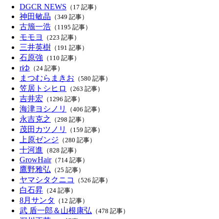
DGCR NEWS
（17 記事）
神田敏晶
（349 記事）
古籏一浩
（1195 記事）
モモヨ
（223 記事）
三井英樹
（191 記事）
石原強
（110 記事）
rゆ
（24 記事）
まつむらまきお
（580 記事）
笠居トシヒロ
（263 記事）
吉井宏
（1296 記事）
海津ヨシノリ
（406 記事）
永吉克之
（298 記事）
茂田カツノリ
（159 記事）
上原ゼンジ
（280 記事）
十河進
（828 記事）
GrowHair
（714 記事）
鷹野雅弘
（25 記事）
ヤマシタクニコ
（526 記事）
白石昇
（24 記事）
8月サンタ
（12 記事）
武 盾一郎＆山根康弘
（478 記事）