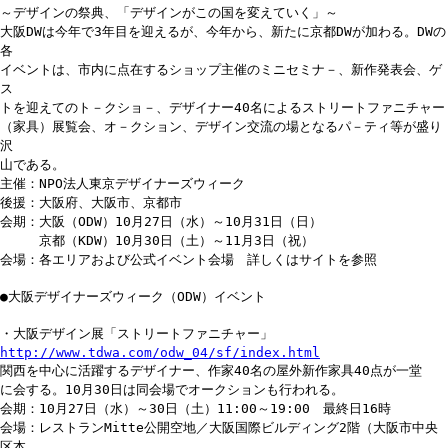
～デザインの祭典、「デザインがこの国を変えていく」～
大阪DWは今年で3年目を迎えるが、今年から、新たに京都DWが加わる。DWの
各
イベントは、市内に点在するショップ主催のミニセミナ－、新作発表会、ゲ
ス
トを迎えてのト－クショ－、デザイナー40名によるストリートファニチャー
（家具）展覧会、オ－クション、デザイン交流の場となるパ－ティ等が盛り
沢
山である。
主催：NPO法人東京デザイナーズウィーク
後援：大阪府、大阪市、京都市
会期：大阪（ODW）10月27日（水）～10月31日（日）
京都（KDW）10月30日（土）～11月3日（祝）
会場：各エリアおよび公式イベント会場 詳しくはサイトを参照
●大阪デザイナーズウィーク（ODW）イベント
・大阪デザイン展「ストリートファニチャー」
http://www.tdwa.com/odw_04/sf/index.html
関西を中心に活躍するデザイナー、作家40名の屋外新作家具40点が一堂
に会する。10月30日は同会場でオークションも行われる。
会期：10月27日（水）～30日（土）11:00～19:00 最終日16時
会場：レストランMitte公開空地／大阪国際ビルディング2階（大阪市中央
区本