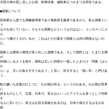
天照大神の思し召しと心得、粉骨砕身、滅私奉公つかまつる所存である。
●国家について
芸術家なら誰でも偶像破壊者であり無政府主義者であるから、私も国家とい
う
ものを信じていない。そもそも国家などというものはない。コッカスパニエ
ル
という種のイヌがいるが、これはただの畜生で国家とは何の関係もないの
だ。
国家とは縄張り根性が造り出した虚構である。そして国民とは、たまたま縄
の
内側にいる人々を指す。国民は互いに利害が一致したときだけ「同胞（はら
か
ら）よ、互いの血をすすりあおう」と言い、対立すると「黒い羊」と呼びあ
う。
私の嫌いな言葉のひとつに「わが国が誇る」というのがある。わが国が世界
に
誇るものとして、北斎、日本刀、富士山といったアイテムを喜々として列挙
す
る人に言いたい。富士山を誇る資格があるのは、日本が成立するはるか以
前、