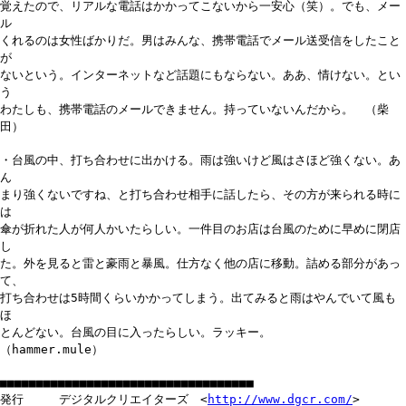
覚えたので、リアルな電話はかかってこないから一安心（笑）。でも、メー
ル
くれるのは女性ばかりだ。男はみんな、携帯電話でメール送受信をしたこと
が
ないという。インターネットなど話題にもならない。ああ、情けない。とい
う
わたしも、携帯電話のメールできません。持っていないんだから。 （柴
田）
・台風の中、打ち合わせに出かける。雨は強いけど風はさほど強くない。あ
ん
まり強くないですね、と打ち合わせ相手に話したら、その方が来られる時に
は
傘が折れた人が何人かいたらしい。一件目のお店は台風のために早めに閉店
し
た。外を見ると雷と豪雨と暴風。仕方なく他の店に移動。詰める部分があっ
て、
打ち合わせは5時間くらいかかってしまう。出てみると雨はやんでいて風も
ほ
とんどない。台風の目に入ったらしい。ラッキー。
（hammer.mule）
■■■■■■■■■■■■■■■■■■■■■■■■■■■■■■■■■■■
発行 デジタルクリエイターズ <
http://www.dgcr.com/
>