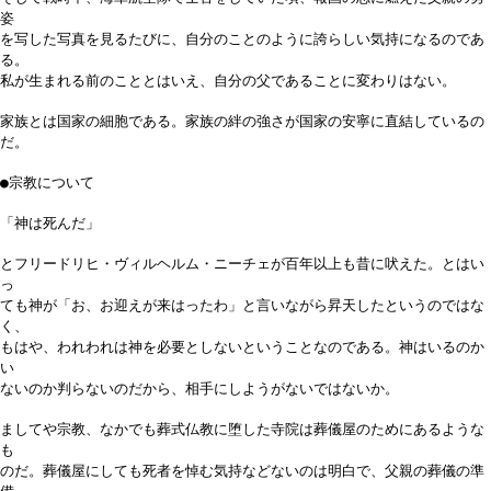
姿
を写した写真を見るたびに、自分のことのように誇らしい気持になるのであ
る。
私が生まれる前のこととはいえ、自分の父であることに変わりはない。
家族とは国家の細胞である。家族の絆の強さが国家の安寧に直結しているの
だ。
●宗教について
「神は死んだ」
とフリードリヒ・ヴィルヘルム・ニーチェが百年以上も昔に吠えた。とはい
っ
ても神が「お、お迎えが来はったわ」と言いながら昇天したというのではな
く、
もはや、われわれは神を必要としないということなのである。神はいるのか
い
ないのか判らないのだから、相手にしようがないではないか。
ましてや宗教、なかでも葬式仏教に堕した寺院は葬儀屋のためにあるような
も
のだ。葬儀屋にしても死者を悼む気持などないのは明白で、父親の葬儀の準