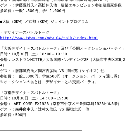
ゲスト：伊藤豊雄氏／高松伸氏他 建築エキシビション参加建築家多数
参加費：一般1,500円、学生1,000円
●大阪（ODW）／京都（KDW）ジョイントプログラム
・デザイナーズバトルトーク
http://www.tdwa.com/odw_04/talk/index.html
「大阪デザイナ－ズバトルトーク」及び「公開オ－クション＆パ－ティ」
日時：10月30日（土）18:00～19:30
会場：レストランMITTE／大阪国際ビルディング2F（大阪市中央区本町2-
4）
ゲスト：服部滋樹氏／間宮吉彦氏 VS 澤田充（ケイオス）他
参加費：一般1,000円、学生500円（オークション、パーティ通し券）
※オ－クションのあとは、デザイナ－との交流パ－ティ。
「京都デザイナ－ズバトルトーク」
日時：10月30日（土）14：00～15:30
会場： ART COMPLEX1928（京都市中京区三条御幸町1928ビル3階）
ゲスト：森井良幸氏／辻村久信氏 VS 關聡志氏 他
参加費：500円
━━━━━━━━━━━━━━━━━━━━━━━━━━━━━━━━━━━