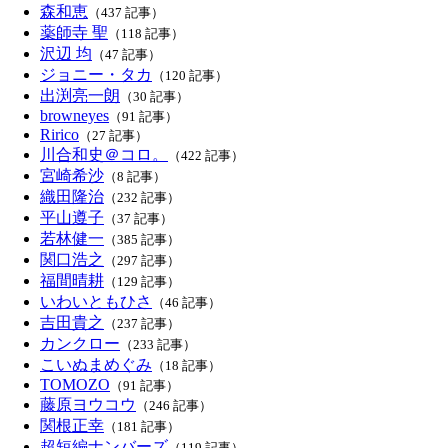
森和恵
（437 記事）
薬師寺 聖
（118 記事）
沢辺 均
（47 記事）
ジョニー・タカ
（120 記事）
出渕亮一朗
（30 記事）
browneyes
（91 記事）
Ririco
（27 記事）
川合和史＠コロ。
（422 記事）
宮崎希沙
（8 記事）
織田隆治
（232 記事）
平山遵子
（37 記事）
若林健一
（385 記事）
関口浩之
（297 記事）
福間晴耕
（129 記事）
いわいともひさ
（46 記事）
吉田貴之
（237 記事）
カンクロー
（233 記事）
こいぬまめぐみ
（18 記事）
TOMOZO
（91 記事）
藤原ヨウコウ
（246 記事）
関根正幸
（181 記事）
超短編ナンバーズ
（119 記事）