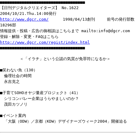
■■■■■■■■■■■■■■■■■■■■■■■■■■■■■■■■■■■
【日刊デジタルクリエイターズ】 No.1622
2004/10/21.Thu.14:00発行
http://www.dgcr.com/
1998/04/13創刊 前号の発行部数
18296部
情報提供・投稿・広告の御相談はこちらまで mailto:info@dgcr.com
登録・解除・変更・FAQはこちら
http://www.dgcr.com/regist/index.html
■■■■■■■■■■■■■■■■■■■■■■■■■■■■■■■■■■■
＜「イラチ」という公認の気質が免罪符になるか＞
■笑わない魚（130）
倫理社会の時間
永吉克之
■子育てSOHOオヤジ量産プロジェクト（41）
シリコンバレー企業はうらやましいのか？
茂田カツノリ
■イベント案内
「大阪（ODW）／京都（KDW）デザイナーズウィーク2004」開催迫る