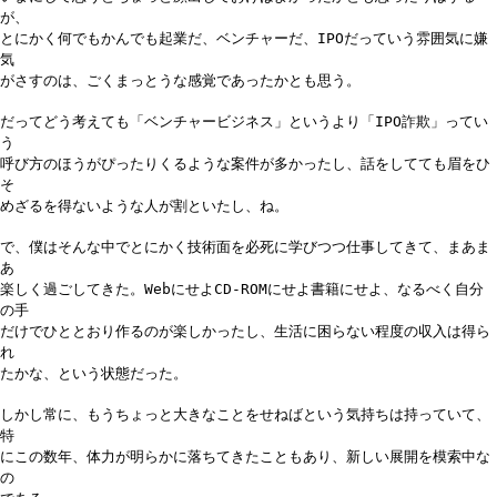
が、
とにかく何でもかんでも起業だ、ベンチャーだ、IPOだっていう雰囲気に嫌
気
がさすのは、ごくまっとうな感覚であったかとも思う。
だってどう考えても「ベンチャービジネス」というより「IPO詐欺」ってい
う
呼び方のほうがぴったりくるような案件が多かったし、話をしてても眉をひ
そ
めざるを得ないような人が割といたし、ね。
で、僕はそんな中でとにかく技術面を必死に学びつつ仕事してきて、まあま
あ
楽しく過ごしてきた。WebにせよCD-ROMにせよ書籍にせよ、なるべく自分
の手
だけでひととおり作るのが楽しかったし、生活に困らない程度の収入は得ら
れ
たかな、という状態だった。
しかし常に、もうちょっと大きなことをせねばという気持ちは持っていて、
特
にこの数年、体力が明らかに落ちてきたこともあり、新しい展開を模索中な
の