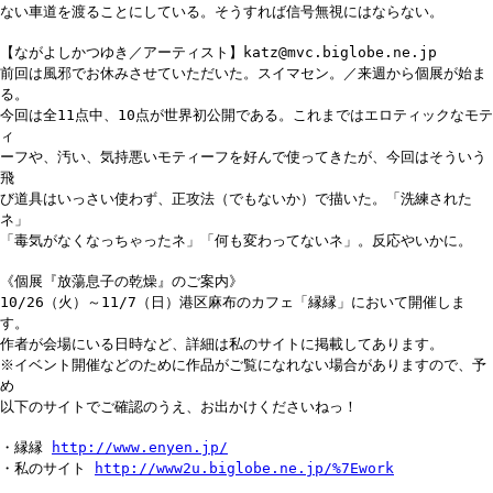
ない車道を渡ることにしている。そうすれば信号無視にはならない。
【ながよしかつゆき／アーティスト】katz@mvc.biglobe.ne.jp
前回は風邪でお休みさせていただいた。スイマセン。／来週から個展が始ま
る。
今回は全11点中、10点が世界初公開である。これまではエロティックなモテ
ィ
ーフや、汚い、気持悪いモティーフを好んで使ってきたが、今回はそういう
飛
び道具はいっさい使わず、正攻法（でもないか）で描いた。「洗練された
ネ」
「毒気がなくなっちゃったネ」「何も変わってないネ」。反応やいかに。
《個展『放蕩息子の乾燥』のご案内》
10/26（火）～11/7（日）港区麻布のカフェ「縁縁」において開催しま
す。
作者が会場にいる日時など、詳細は私のサイトに掲載してあります。
※イベント開催などのために作品がご覧になれない場合がありますので、予
め
以下のサイトでご確認のうえ、お出かけくださいねっ！
・縁縁
http://www.enyen.jp/
・私のサイト
http://www2u.biglobe.ne.jp/%7Ework