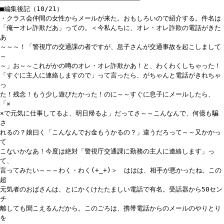
■編集後記（10/21）
・クラス会仲間の女性からメールが来た。おもしろいので紹介する。件名は
「俺ーオレ詐欺だあ」っての。＜今私んちに、オレ・オレ詐欺の電話がきた
あ
～～～！「警視庁の交通課の者ですが、息子さんが交通事故を起こしまして
～
～」お～～これがかの噂のオレ・オレ詐欺かあ！と、わくわくしちゃった！
「すぐに主人に連絡しますので」って言ったら、がちゃんと電話がきれちゃ
っ
た！残念！もう少し遊びたかった！のに～～すぐに息子にメールしたら、
「×
×で元気に仕事してるよ、明日帰るよ」だってさ～～こんなんで、何億も騙
さ
れるの？娘曰く「こんなんでお金もうかるの？」違うだろって～～又かかっ
て
こないかなあ！今度は絶対「警視庁交通課に勤務の主人に連絡します」っ
て、
言ってみたい～～～わく・わく(+_+)＞ ははは、相手が悪かったね。この
超
元気者のおばさんは、とにかくけたたましい電話で有名。受話器から50セン
チ
離しても聞こえるんだから。このごろは、携帯電話からのメールのやりとり
を