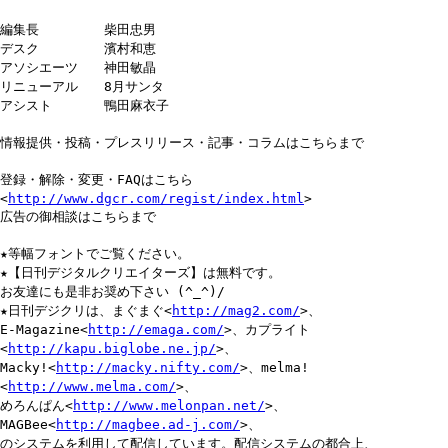
編集長 柴田忠男
デスク 濱村和恵
アソシエーツ 神田敏晶
リニューアル 8月サンタ
アシスト 鴨田麻衣子
情報提供・投稿・プレスリリース・記事・コラムはこちらまで
登録・解除・変更・FAQはこちら
<
http://www.dgcr.com/regist/index.html
>
広告の御相談はこちらまで
★等幅フォントでご覧ください。
★【日刊デジタルクリエイターズ】は無料です。
お友達にも是非お奨め下さい (^_^)/
★日刊デジクリは、まぐまぐ<
http://mag2.com/
>、
E-Magazine<
http://emaga.com/
>、カプライト
<
http://kapu.biglobe.ne.jp/
>、
Macky!<
http://macky.nifty.com/
>、melma!
<
http://www.melma.com/
>、
めろんぱん<
http://www.melonpan.net/
>、
MAGBee<
http://magbee.ad-j.com/
>、
のシステムを利用して配信しています。配信システムの都合上、