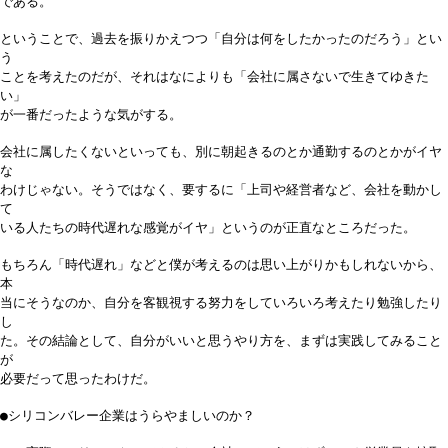
である。
ということで、過去を振りかえつつ「自分は何をしたかったのだろう」とい
う
ことを考えたのだが、それはなによりも「会社に属さないで生きてゆきた
い」
が一番だったような気がする。
会社に属したくないといっても、別に朝起きるのとか通勤するのとかがイヤ
な
わけじゃない。そうではなく、要するに「上司や経営者など、会社を動かし
て
いる人たちの時代遅れな感覚がイヤ」というのが正直なところだった。
もちろん「時代遅れ」などと僕が考えるのは思い上がりかもしれないから、
本
当にそうなのか、自分を客観視する努力をしていろいろ考えたり勉強したり
し
た。その結論として、自分がいいと思うやり方を、まずは実践してみること
が
必要だって思ったわけだ。
●シリコンバレー企業はうらやましいのか？