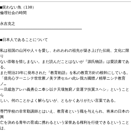
■笑わない魚（130）
倫理社会の時間
永吉克之
───────────────────────────────────
●日本人であることについて
私は祖国の山河や人々を愛し、われわれの祖先が築き上げた伝統、文化に限
り
ない崇敬を惜しまない。まだ読んだことはないが『源氏物語』は愛読書であ
る。
また明治23年に発布された『教育勅語』を私の教育方針の根幹にしている。
「億兆心ヲ一ニシテ世世厥ノ美ヲ濟セルハ此レ我カ國體ノ精華ニシテ教育
ノ…
一旦緩急アレハ義勇公ニ奉シ以テ天壤無窮ノ皇運ヲ扶翼スヘシ」ということ
ら
しい。何のことかよく解らないが、ともかくありがたい言葉である。
専門学校の非常勤講師とはいえ、教育者という職を与えられ、将来の日本の
興
亡を決める青年の育成に携わるという栄誉ある権利を行使できるということ
は、