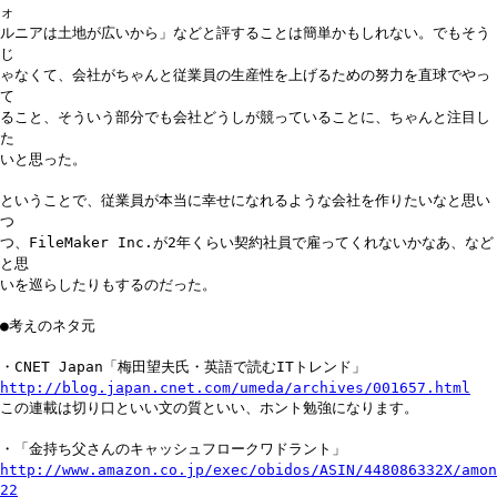
ォ
ルニアは土地が広いから」などと評することは簡単かもしれない。でもそう
じ
ゃなくて、会社がちゃんと従業員の生産性を上げるための努力を直球でやっ
て
ること、そういう部分でも会社どうしが競っていることに、ちゃんと注目し
た
いと思った。
ということで、従業員が本当に幸せになれるような会社を作りたいなと思い
つ
つ、FileMaker Inc.が2年くらい契約社員で雇ってくれないかなあ、など
と思
いを巡らしたりもするのだった。
●考えのネタ元
・CNET Japan「梅田望夫氏・英語で読むITトレンド」
http://blog.japan.cnet.com/umeda/archives/001657.html
この連載は切り口といい文の質といい、ホント勉強になります。
・「金持ち父さんのキャッシュフロークワドラント」
http://www.amazon.co.jp/exec/obidos/ASIN/448086332X/amon
22