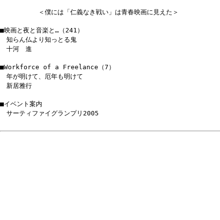
＜僕には「仁義なき戦い」は青春映画に見えた＞
■映画と夜と音楽と…（241）
知らん仏より知っとる鬼
十河 進
■Workforce of a Freelance（7）
年が明けて、厄年も明けて
新居雅行
■イベント案内
サーティファイグランプリ2005