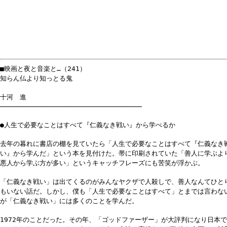
■映画と夜と音楽と…（241）
知らん仏より知っとる鬼
十河 進
───────────────────────────────────
●人生で必要なことはすべて『仁義なき戦い』から学べるか
去年の暮れに書店の棚を見ていたら「人生で必要なことはすべて『仁義なき
い』から学んだ」という本を見付けた。帯に印刷されていた「善人に学ぶよ
悪人から学ぶ方が多い」というキャッチフレーズにも苦笑が浮かぶ。
「仁義なき戦い」は出てくるのがみんなヤクザで人殺しで、善人なんてひと
もいない話だ。しかし、僕も「人生で必要なことはすべて」とまでは言わな
が「仁義なき戦い」には多くのことを学んだ。
1972年のことだった。その年、「ゴッドファーザー」が大評判になり日本