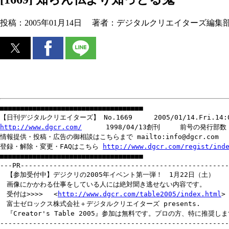
投稿：
2005年01月14日
著者：
デジタルクリエイターズ編集
■■■■■■■■■■■■■■■■■■■■■■■■■■■■■■■■■■■
【日刊デジタルクリエイターズ】 No.1669 2005/01/14.Fri.14:
http://www.dgcr.com/
1998/04/13創刊 前号の発行部数 1
情報提供・投稿・広告の御相談はこちらまで mailto:info@dgcr.com
登録・解除・変更・FAQはこちら
http://www.dgcr.com/regist/ind
■■■■■■■■■■■■■■■■■■■■■■■■■■■■■■■■■■■
---PR---------------------------------------------------
【参加受付中】デジクリの2005年イベント第一弾！ 1月22日（土）
画像にかかわる仕事をしている人には絶対聞き逃せない内容です。
受付は>>>> <
http://www.dgcr.com/table2005/index.html
>
富士ゼロックス株式会社＋デジタルクリエイターズ presents.
『Creator's Table 2005』参加は無料です。プロの方、特に推奨し
--------------------------------------------------------