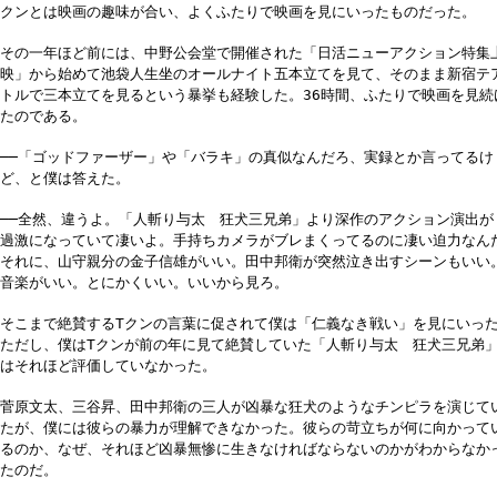
クンとは映画の趣味が合い、よくふたりで映画を見にいったものだった。
その一年ほど前には、中野公会堂で開催された「日活ニューアクション特集
映」から始めて池袋人生坐のオールナイト五本立てを見て、そのまま新宿テ
トルで三本立てを見るという暴挙も経験した。36時間、ふたりで映画を見続
たのである。
──「ゴッドファーザー」や「バラキ」の真似なんだろ、実録とか言ってるけ
ど、と僕は答えた。
──全然、違うよ。「人斬り与太 狂犬三兄弟」より深作のアクション演出が
過激になっていて凄いよ。手持ちカメラがブレまくってるのに凄い迫力なん
それに、山守親分の金子信雄がいい。田中邦衛が突然泣き出すシーンもいい
音楽がいい。とにかくいい。いいから見ろ。
そこまで絶賛するTクンの言葉に促されて僕は「仁義なき戦い」を見にいっ
ただし、僕はTクンが前の年に見て絶賛していた「人斬り与太 狂犬三兄弟
はそれほど評価していなかった。
菅原文太、三谷昇、田中邦衛の三人が凶暴な狂犬のようなチンピラを演じて
たが、僕には彼らの暴力が理解できなかった。彼らの苛立ちが何に向かって
るのか、なぜ、それほど凶暴無惨に生きなければならないのかがわからなか
たのだ。