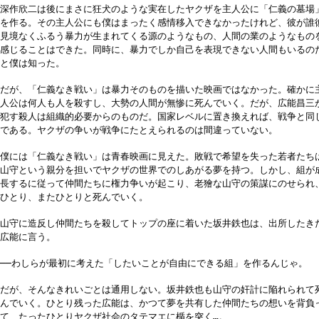
深作欣二は後にまさに狂犬のような実在したヤクザを主人公に「仁義の墓場
を作る。その主人公にも僕はまったく感情移入できなかったけれど、彼が誰
見境なくふるう暴力が生まれてくる源のようなもの、人間の業のようなもの
感じることはできた。同時に、暴力でしか自己を表現できない人間もいるの
と僕は知った。
だが、「仁義なき戦い」は暴力そのものを描いた映画ではなかった。確かに
人公は何人も人を殺すし、大勢の人間が無惨に死んでいく。だが、広能昌三
犯す殺人は組織的必要からのものだ。国家レベルに置き換えれば、戦争と同
である。ヤクザの争いが戦争にたとえられるのは間違っていない。
僕には「仁義なき戦い」は青春映画に見えた。敗戦で希望を失った若者たち
山守という親分を担いでヤクザの世界でのしあがる夢を持つ。しかし、組が
長するに従って仲間たちに権力争いが起こり、老獪な山守の策謀にのせられ
ひとり、またひとりと死んでいく。
山守に造反し仲間たちを殺してトップの座に着いた坂井鉄也は、出所したき
広能に言う。
──わしらが最初に考えた「したいことが自由にできる組」を作るんじゃ。
だが、そんなきれいごとは通用しない。坂井鉄也も山守の奸計に陥れられて
んでいく。ひとり残った広能は、かつて夢を共有した仲間たちの想いを背負
て、たったひとりヤクザ社会のタテマエに楯を突く…。