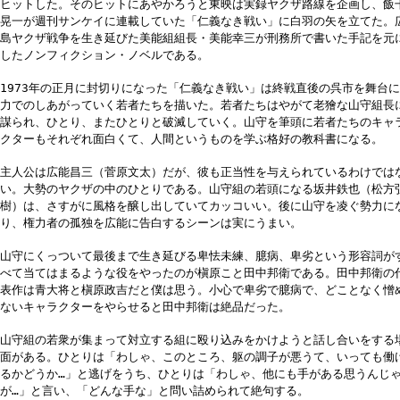
ヒットした。そのヒットにあやかろうと東映は実録ヤクザ路線を企画し、飯
晃一が週刊サンケイに連載していた「仁義なき戦い」に白羽の矢を立てた。
島ヤクザ戦争を生き延びた美能組組長・美能幸三が刑務所で書いた手記を元
したノンフィクション・ノベルである。
1973年の正月に封切りになった「仁義なき戦い」は終戦直後の呉市を舞台
力でのしあがっていく若者たちを描いた。若者たちはやがて老獪な山守組長
謀られ、ひとり、またひとりと破滅していく。山守を筆頭に若者たちのキャ
クターもそれぞれ面白くて、人間というものを学ぶ格好の教科書になる。
主人公は広能昌三（菅原文太）だが、彼も正当性を与えられているわけでは
い。大勢のヤクザの中のひとりである。山守組の若頭になる坂井鉄也（松方
樹）は、さすがに風格を醸し出していてカッコいい。後に山守を凌ぐ勢力に
り、権力者の孤独を広能に告白するシーンは実にうまい。
山守にくっついて最後まで生き延びる卑怯未練、臆病、卑劣という形容詞が
べて当てはまるような役をやったのが槇原こと田中邦衛である。田中邦衛の
表作は青大将と槇原政吉だと僕は思う。小心で卑劣で臆病で、どことなく憎
ないキャラクターをやらせると田中邦衛は絶品だった。
山守組の若衆が集まって対立する組に殴り込みをかけようと話し合いをする
面がある。ひとりは「わしゃ、このところ、躯の調子が悪うて、いっても働
るかどうか…」と逃げをうち、ひとりは「わしゃ、他にも手がある思うんじ
が…」と言い、「どんな手な」と問い詰められて絶句する。