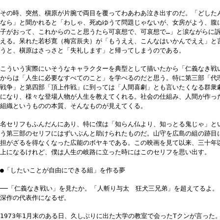
その時、突然、槇原が片腕で両目を覆ってわあわあ泣き出すのだ。「どした
なら」と聞かれると「わしゃ、死ぬゆうて問題じゃないが、女房がよう、腹
子がおって、これからのこと思うたら可哀想で、可哀想で…」と涙ながらに
える。呆れた若杉寛（梅宮辰夫）が「もうええ、こんなはいかんでええ」と
うと、槇原はさっさと「失礼します」と帰ってしまうのである。
こういう実際にいそうなキャラクターを典型として描いたから「仁義なき戦
からは「人生に必要なすべてのこと」を学べるのだと思う。特に第三部「代
戦争」と第四部「頂上作戦」に到っては「人間喜劇」とも言いたくなる群衆
になり、様々な登場人物が人生を教えてくれる。社会の仕組み、人間が作っ
組織というものの本質、そんなものが見えてくる。
名セリフもふんだんにあり、特に僕は「知らん仏より、知っとる鬼じゃ」と
う第三部のセリフにはずいぶんと助けられたものだ。山守を広島の組の跡目
担がざるを得なくなった広能のボヤキである。この映画を見て以来、三十年
上になるけれど、僕は人生の岐路に立った時にはこのセリフを思い出す。
●「したいことが自由にできる組」を作る夢
──「仁義なき戦い」を見たか。「人斬り与太 狂犬三兄弟」を超えてるよ。
深作の代表作になるぜ。
1973年1月末のある日、久しぶりに出た大学の教室で会ったTクンが言った。