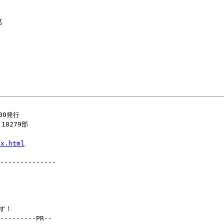
部
00発行
8279部
ex.html
--------------
ます！
---------PR--