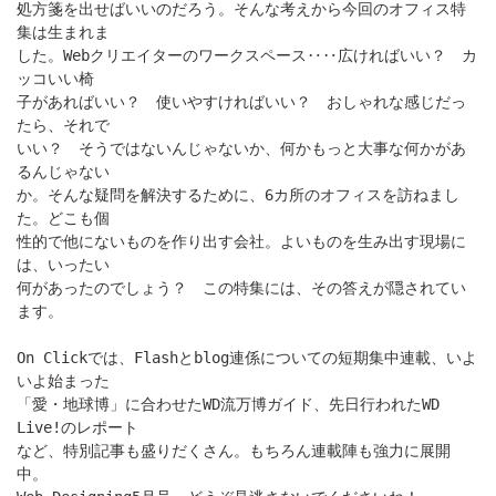
処方箋を出せばいいのだろう。そんな考えから今回のオフィス特
集は生まれま
した。Webクリエイターのワークスペース‥‥広ければいい？ カ
ッコいい椅
子があればいい？ 使いやすければいい？ おしゃれな感じだっ
たら、それで
いい？ そうではないんじゃないか、何かもっと大事な何かがあ
るんじゃない
か。そんな疑問を解決するために、6カ所のオフィスを訪ねまし
た。どこも個
性的で他にないものを作り出す会社。よいものを生み出す現場に
は、いったい
何があったのでしょう？ この特集には、その答えが隠されてい
ます。
On Clickでは、Flashとblog連係についての短期集中連載、いよ
いよ始まった
「愛・地球博」に合わせたWD流万博ガイド、先日行われたWD
Live!のレポート
など、特別記事も盛りだくさん。もちろん連載陣も強力に展開
中。