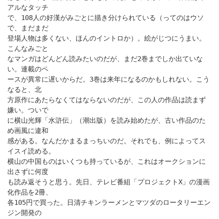
アルなタッチ
で、108人の好漢がみごとに描き分けられている（ってのはウソ
で、まだまだ
登場人物は多くない、ほんのイントロか）。絵がじつにうまい。
こんなみごと
なマンガはどんどん読みたいのだが、まだ2巻までしか出ていな
い。連載のペ
ースが異常に遅いからだ。3巻は来年になるのかもしれない。こう
なると、北
方原作にあたらなくてはならないのだが、この人の作品は読まず
嫌い。ついで
に横山光輝「水滸伝」（潮出版）を読み始めたが、古い作品のた
め画風に違和
感がある。なんだかまるまっちいのだ。それでも、例によってス
イスイ読める。
横山の中国ものはいくつも持っているが、これはオークションに
出さずに何度
も読み返そうと思う。先日、テレビ番組「プロジェクトX」の漫画
化作品を2冊、
各105円で買った。日清チキンラーメンとマツダのロータリーエン
ジン開発の