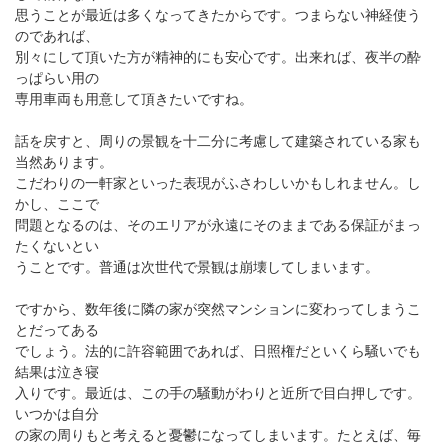
思うことが最近は多くなってきたからです。つまらない神経使う
のであれば、
別々にして頂いた方が精神的にも安心です。出来れば、夜半の酔
っぱらい用の
専用車両も用意して頂きたいですね。
話を戻すと、周りの景観を十二分に考慮して建築されている家も
当然あります。
こだわりの一軒家といった表現がふさわしいかもしれません。し
かし、ここで
問題となるのは、そのエリアが永遠にそのままである保証がまっ
たくないとい
うことです。普通は次世代で景観は崩壊してしまいます。
ですから、数年後に隣の家が突然マンションに変わってしまうこ
とだってある
でしょう。法的に許容範囲であれば、日照権だといくら騒いでも
結果は泣き寝
入りです。最近は、この手の騒動がわりと近所で目白押しです。
いつかは自分
の家の周りもと考えると憂鬱になってしまいます。たとえば、毎