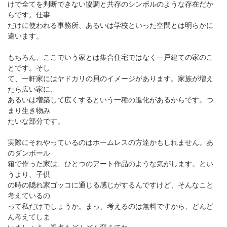
けで全てを判断できない協調と共存のシンボルのような存在だか
らです。仕事
だけに使われる事務所、あるいは学校といった空間とは明らかに
違います。
もちろん、ここでいう家とは集合住宅ではなく一戸建ての家のこ
とです。そし
て、一軒家にはヤドカリの貝のイメージがあります。家族が増え
たら広い家に、
あるいは増築して広くするという一種の進化があるからです。つ
まり生き物み
たいな部分です。
実際にそれやっているのはホームレスの方達かもしれません。あ
のダンボール
箱で作った家は、ひとつのアート作品のような気がします。とい
うより、子供
の時の隠れ家ゴッコに通じる感じがするんですけど、そんなこと
考えているの
って私だけでしょうか。まっ、考えるのは無料ですから、どんど
ん考えてしま