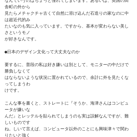
なんていうのはちょっと憧れてしまいます。あるいは、英国の田
舎町の外から
見たらメチャクチャ古くて自然に溶け込んだ石造りの家なのに中
は超近代的み
たいなのも気に入っています。ですから、基本が変わらない美し
さというモノ
が好きなんです。
●日本のデザイン文化って大丈夫なのか
要するに、普段の私は好き嫌いは別として、モニターの中だけで
勝負しなくて
はならないような状況に置かれているので、余計に外を見たくな
ってしまうわ
けです。
こんな事を書くと、ストレートに『そうか、海津さんはコンピュ
ータが嫌いな
んだ』とレッテルを貼られてしまうのも実は誤解なんですが、難
しいものです
ね。しいて言えば、コンピュータ以外のことにも興味津々で関わ
りたいと強く