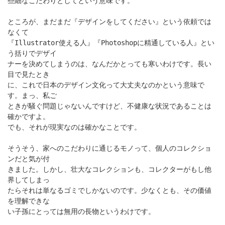
些細なこだわりとしてという意味です。
ところが、まだまだ『デザインをしてください』という依頼では
なくて
『Illustrator使える人』『Photoshopに精通している人』とい
う括りでデザイ
ナーを決めてしまうのは、なんだかとっても寒いわけです。長い
目で見たとき
に、これで日本のデザイン文化って大丈夫なのかという意味で
す。まっ、私ご
ときが騒ぐ問題じゃないんですけど、不健康な状況であることは
確かですよ。
でも、それが現実なのは確かなことです。
そうそう、家へのこだわりに通じるモノって、個人のコレクショ
ンだと気が付
きました。しかし、壮大なコレクションも、コレクターがもし他
界してしまっ
たらそれは単なるゴミでしかないのです。少なくとも、その価値
を理解できな
い子孫にとっては無用の長物というわけです。