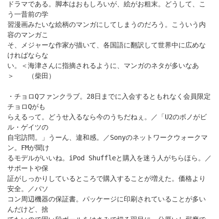
ドラマである。脚本はおもしろいが、絵がお粗末。どうして、こ
う一昔前の学
習漫画みたいな絵柄のマンガにしてしまうのだろう。こういう内
容のマンガこ
そ、メジャーな作家が描いて、各国語に翻訳して世界中に広めな
ければならな
い。＜海津さんに指摘されるように、マンガのネタが多いなあ
＞ （柴田）
・チョロQファンクラブ。28日までに入会するともれなく会員限定
チョロQがも
らえるって。どうせ入るなら今のうちだねぇ。／「U2のボノがビ
ル・ゲイツの
自宅訪問。」うーん、違和感。／Sonyのネットワークウォークマ
ン。FMが聞け
るモデルがいいね。iPod Shuffleと購入を迷う人がちらほら。／
サポートや保
証がしっかりしているところで購入することが増えた。価格より
安全。／パソ
コン周辺機器の保証書。パッケージに印刷されていることが多い
んだけど、捨