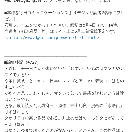
Web Designing5月号、どうぞ見逃さないでくださいね！
●本誌を毎日コミュニケーションズよりデジクリ読者2名様にプレ
ゼント。
応募フォームをつかってください。締切は5月4日（水）14時。
当選者（都道府県、姓）はサイト上に5月上旬掲載予定です。
＜
http://www.dgcr.com/present/list.html
＞
━━━━━━━━━━━━━━━━━━━━━━━━━━━━━━━━━━━
■編集後記（4/27）
・昨日、モモヨさんが書いていた「むずかしいものはマンガやア
ニメで」とい
う案に賛成。とにかく、日本のマンガとアニメの表現力にはもの
すごいパワー
があると思う。わたしも、マンガで知って書籍を読むという経験
はいくらでも
ある。最近読んだ北方謙三・原作、井上紀良・漫画の「水滸伝」
はすばらしく
クオリティの高い作品である。井上の絵はちょっとクセがあって
あまり好みで
はなく、今まで読んだことがなかった。ところが、この作品はリ