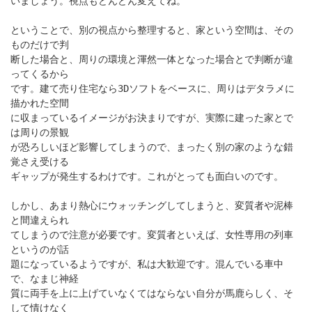
いましょう。視点もどんどん変えてね。
ということで、別の視点から整理すると、家という空間は、その
ものだけで判
断した場合と、周りの環境と渾然一体となった場合とで判断が違
ってくるから
です。建て売り住宅なら3Dソフトをベースに、周りはデタラメに
描かれた空間
に収まっているイメージがお決まりですが、実際に建った家とで
は周りの景観
が恐ろしいほど影響してしまうので、まったく別の家のような錯
覚さえ受ける
ギャップが発生するわけです。これがとっても面白いのです。
しかし、あまり熱心にウォッチングしてしまうと、変質者や泥棒
と間違えられ
てしまうので注意が必要です。変質者といえば、女性専用の列車
というのが話
題になっているようですが、私は大歓迎です。混んでいる車中
で、なまじ神経
質に両手を上に上げていなくてはならない自分が馬鹿らしく、そ
して情けなく