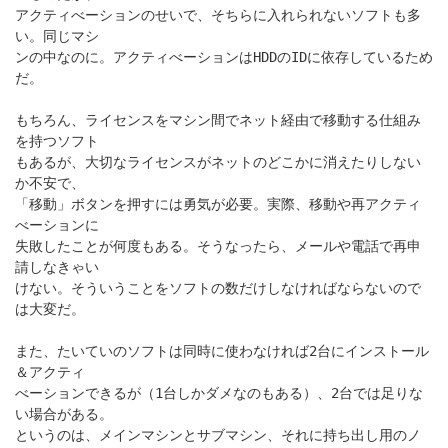
アクティべーションのせいで、そちらに入れられないソフトも多
い。同じマシ
ンの中なのに。アクティべーションはHDDのIDに依存しているため
だ。
もちろん、ライセンスをマシン間でネット経由で移動する仕組み
を持つソフト
もあるが、大切なライセンスがネットのどこかに消えたりしない
か不安で、
「移動」ボタンを押すには勇気が必要。実際、移動や再アクティ
べーションに
失敗したことが何度もある。そうなったら、メールや電話で再申
請しなきゃい
けない。そういうことをソフトの数だけしなければならないので
は大変だ。
また、たいていのソフトは同時に使わなければ2台にインストール
＆アクティ
べーションできるが（1台しかダメなのもある）、2台では足りな
い場合がある。
というのは、メインマシンとサブマシン、それに持ち出し用のノ