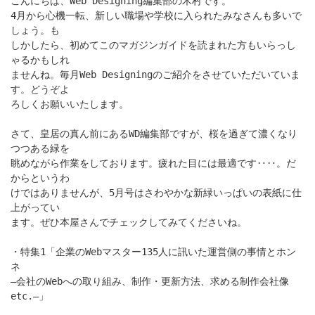
こんにちは、Web Designing編集部の木村です。
4月から心機一転、新しい職場や学校に入られたみなさんも多いで
しょう。も
しかしたら、初めてこのマガジンガイドを読まれた方もいらっし
ゃるかもしれ
ませんね。毎月Web Designingのご紹介をさせていただいていま
す。どうぞよ
ろしくお願いいたします。
さて、皇居の真ん前にあるWD編集部ですが、桜を過ぎて濃くなり
つつある緑を
眺めながら作業をしております。疲れた目には最適です‥‥。だ
からというわ
けではありませんが、5月号はさわやかな新緑いっぱいの表紙に仕
上がってい
ます。ぜひ本屋さんでチェックしてみてくださいね。
・特集1「企業のWebマスター135人に訊いた運営側の事情とホン
ネ
―会社のWebへの取り組み、制作・更新方法、求める制作会社像
etc.―」