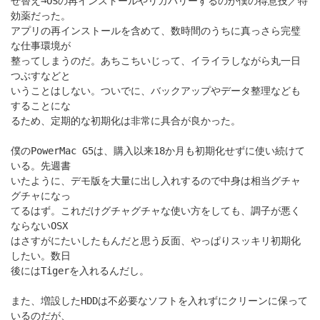
せ替え→OSの再インストールやリカバリーするのが僕の得意技／特
効薬だった。
アプリの再インストールを含めて、数時間のうちに真っさら完璧
な仕事環境が
整ってしまうのだ。あちこちいじって、イライラしながら丸一日
つぶすなどと
いうことはしない。ついでに、バックアップやデータ整理なども
することにな
るため、定期的な初期化は非常に具合が良かった。
僕のPowerMac G5は、購入以来18か月も初期化せずに使い続けて
いる。先週書
いたように、デモ版を大量に出し入れするので中身は相当グチャ
グチャになっ
てるはず。これだけグチャグチャな使い方をしても、調子が悪く
ならないOSX
はさすがにたいしたもんだと思う反面、やっぱりスッキリ初期化
したい。数日
後にはTigerを入れるんだし。
また、増設したHDDは不必要なソフトを入れずにクリーンに保って
いるのだが、