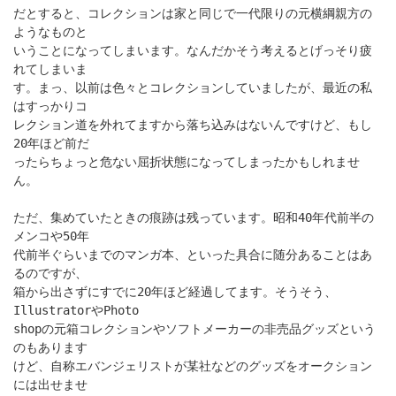
だとすると、コレクションは家と同じで一代限りの元横綱親方の
ようなものと
いうことになってしまいます。なんだかそう考えるとげっそり疲
れてしまいま
す。まっ、以前は色々とコレクションしていましたが、最近の私
はすっかりコ
レクション道を外れてますから落ち込みはないんですけど、もし
20年ほど前だ
ったらちょっと危ない屈折状態になってしまったかもしれませ
ん。
ただ、集めていたときの痕跡は残っています。昭和40年代前半の
メンコや50年
代前半ぐらいまでのマンガ本、といった具合に随分あることはあ
るのですが、
箱から出さずにすでに20年ほど経過してます。そうそう、
IllustratorやPhoto
shopの元箱コレクションやソフトメーカーの非売品グッズという
のもあります
けど、自称エバンジェリストが某社などのグッズをオークション
には出せませ