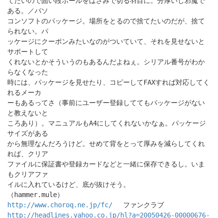
てたいので固い段ボールをはさみで切る羽目に。分厚いし邪魔で
ある。／パソ
コンソフトのパッケージ。場所をとるので捨てたいのだが、捨て
られない。パ
ッケージにクーポンみたいなのがついていて、それを見せないと
サポートして
くれないとかそういうのもあるんだよねぇ。シリアル番号がわか
らなくなった
時には、パッケージを見せたり、コピーしてFAXすれば対応してく
れるメーカ
ーもあるってさ（事前にユーザー登録しててもパッケージがない
と教えないと
ころあり）。マニュアルもA4にしてくれないかなぁ。パッケージ
サイズがある
から無理なんだろうけど。せめて背をとって厚みを減らしてくれ
れば、クリア
ファイルに保証書や登録カードなどと一緒に保存できるし。いま
もクリアファ
イルに入れているけど、底が抜けそう。
（hammer.mule）
http://www.choroq.ne.jp/fc/
ファンクラブ
http://headlines.yahoo.co.jp/hl?a=20050426-00000676-