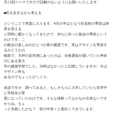
月/1回ペースですので誤解のないようにお願いいたします。
●町を歩きながら考える
ということで本題に入ります。4月の半ばとなり杉花粉の季節は終
焉を迎える
と同時に暖かくなってきたので、待ちに待った散歩の季節という
わけです。こ
の散歩の楽しみのひとつが家の鑑賞です。実はデザインを専攻す
るかどうかの
岐路で、天秤の反対側にあったのは、合格通知が届いていた神奈
川にある某大
学の建築学部でした。当時はなかったと記憶していますが、今は
デザイン科も
あるのでちょっとびっくり。
余談ですが、調べてみると、もしそちらに入学していたら在学中
に学校名が変
更になっていたわけです。そんな体験ってなかなか出来ないです
からね。ちょ
っと失敗したかな？ 世の中色々と面白くできています。