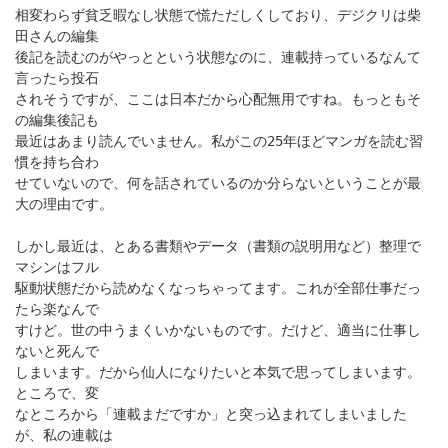
相変わらず貧乏暇なし状態で慌ただしくしており、デジクリは柴
田さんの編集
後記を読むのがやっとという状態なのに、連載持っているなんて
言ったら投石
されそうですが、ここは日本だから心配無用ですね。もっともそ
の編集後記も
最近はあまり読んでいません。私がこの25年ほどマンガを読む習
慣を持ち合わ
せていないので、何を話されているのか分らないということが最
大の理由です。
しかし最近は、とある書類やデータ（書類の説明用など）整理で
マシンはフル
駆動状態だから読めなくなっちゃってます。これが全部仕事だっ
たら楽なんで
すけど。世の中うまくいかないものです。だけど、適当に仕事し
ないと死んで
しまいます。だから仙人になりたいと本気で思ってしまいます。
ところで、変
なところから「連載まだですか」と突っ込まれてしまいました
が、私の連載は