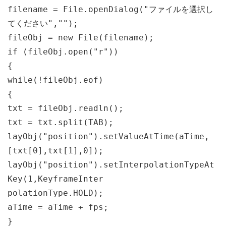
filename = File.openDialog("ファイルを選択し
てください","");
fileObj = new File(filename);
if (fileObj.open("r"))
{
while(!fileObj.eof)
{
txt = fileObj.readln();
txt = txt.split(TAB);
layObj("position").setValueAtTime(aTime,
[txt[0],txt[1],0]);
layObj("position").setInterpolationTypeAt
Key(1,KeyframeInter
polationType.HOLD);
aTime = aTime + fps;
}