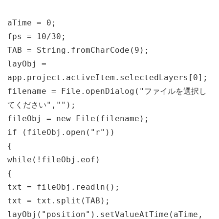
aTime = 0;
fps = 10/30;
TAB = String.fromCharCode(9);
layObj =
app.project.activeItem.selectedLayers[0];
filename = File.openDialog("ファイルを選択し
てください","");
fileObj = new File(filename);
if (fileObj.open("r"))
{
while(!fileObj.eof)
{
txt = fileObj.readln();
txt = txt.split(TAB);
layObj("position").setValueAtTime(aTime,