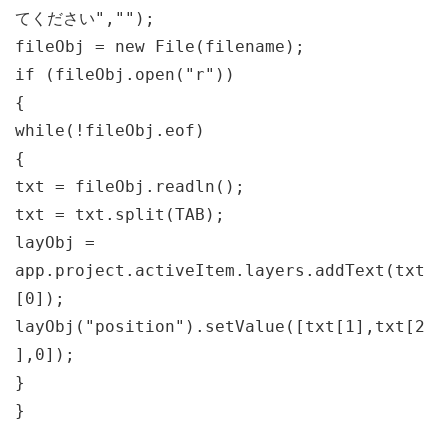
てください","");
fileObj = new File(filename);
if (fileObj.open("r"))
{
while(!fileObj.eof)
{
txt = fileObj.readln();
txt = txt.split(TAB);
layObj =
app.project.activeItem.layers.addText(txt
[0]);
layObj("position").setValue([txt[1],txt[2
],0]);
}
}