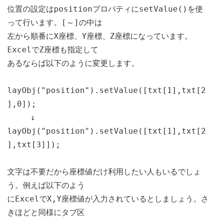
位置の設定はpositionプロパティにsetValue()を使
って行います。[～]の中は
左から順番にX座標、Y座標、Z座標になっています。
ExcelでZ座標も指定して
あるならば以下のように変更します。
layObj("position").setValue([txt[1],txt[2
],0]);
↓
layObj("position").setValue([txt[1],txt[2
],txt[3]]);
文字は不要だから座標値だけ利用したい人もいるでしょ
う。例えば以下のよう
にExcelでX,Y座標値が入力されているとしましょう。さ
きほどと同様にタブ区