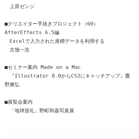
上原ゼンジ
■クリエイター手抜きプロジェクト（60）
AfterEffects 6.5編
Excelで入力された座標データを利用する
古籏一浩
■セミナー案内 Made on a Mac
『Illustrator 8.0からCS2にキャッチアップ』鷹
野雅弘
■展覧会案内
「地球巡礼」野町和嘉写真展