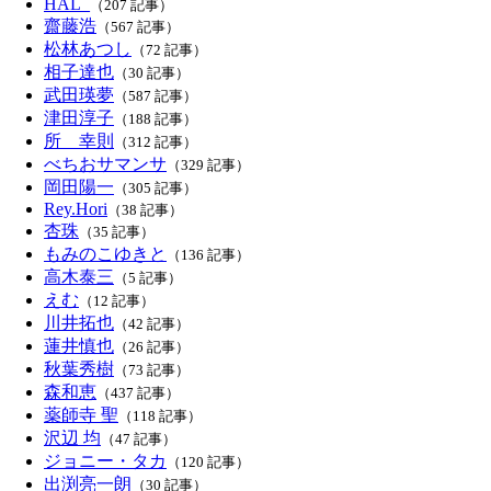
HAL_
（207 記事）
齋藤浩
（567 記事）
松林あつし
（72 記事）
相子達也
（30 記事）
武田瑛夢
（587 記事）
津田淳子
（188 記事）
所 幸則
（312 記事）
べちおサマンサ
（329 記事）
岡田陽一
（305 記事）
Rey.Hori
（38 記事）
杏珠
（35 記事）
もみのこゆきと
（136 記事）
高木泰三
（5 記事）
えむ
（12 記事）
川井拓也
（42 記事）
蓮井慎也
（26 記事）
秋葉秀樹
（73 記事）
森和恵
（437 記事）
薬師寺 聖
（118 記事）
沢辺 均
（47 記事）
ジョニー・タカ
（120 記事）
出渕亮一朗
（30 記事）