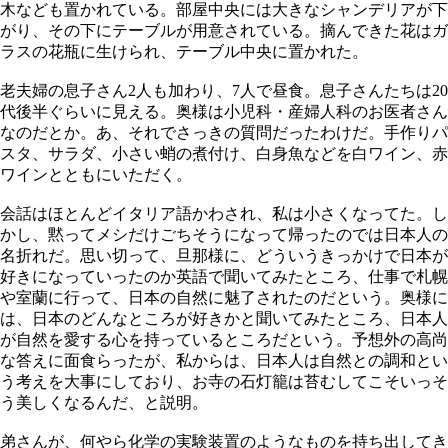
木なども置かれている。部屋中央には大きなシャンデリアが下
がり、その下にテーブルが用意されている。摘んできた花はガ
ラスの花瓶に生けられ、テーブル中央に置かれた。
老夫婦の息子さん2人も加わり、7人で昼食。息子さんたちは20
代後半ぐらいに見える。奥様は小児科・産婦人科のお医者さん
なのだとか。あ、それでさっきの質問だったわけだ。手作りパ
スタ、サラダ、小さい蛸の煮付け、白身魚などを白ワイン、赤
ワインとともにいただく。
会話はほとんどイタリア語かわされ、私は小さくなってた。し
かし、黙ってメシだけごちそうになって帰ったのでは日本人の
名折れだ。思い切って、旦那様に、どういうきっかけで日本が
好きになっていったのか英語で聞いてみたところ、仕事で札幌
や室蘭に行って、日本の自然に魅了されたのだという。奥様に
は、日本のどんなところが好きかと聞いてみたところ、日本人
が自然を愛する心を持っているところだという。予想外の高尚
な答えに面食らったが、私からは、日本人は自然との調和とい
う考えを大事にしており、お寺の石灯籠は苔むしてこそいっそ
う美しくなるんだ、と説明。
弟さんが、何やら化学の実験装置のようなものを持ち出してき