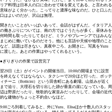
リア料理は日本人の口に合わせて味を変えてある、と言われる
意味がよく分かった。こってりと濃厚な味なのだ。ひと口ふた
口はよいのだが、沢山は無理。
聞きたいことがいっぱいあって、会話がはずんだ。イタリア人
の働きぶりについては、南の方ではぐうたらが多く、昼休みを
何時間も取ったりしてるけど、ミラノやブレーシアではみんな
まじめに働いているのだそう。他にも言語や天候や地理のこと
など、話題は尽きない。真夜中ごろ、お開きに。写真をYuzu
に渡した。あとの作業はやってくれるという。
●ぎりぎりの作業で設営完了
翌29日（土）がイベントの開催当日。10:00の開場までに設営
を終えなくてはならない。タクシーで20分ほど行った、ボッテ
ィチーニ（Botticini）という田舎町にある劇場。山並みが近く
まで迫り、大理石を切り出した跡が垂直の崖になっている。周
辺は野原だったり、牧歌的な家並みだったりして、会場の近代
的な建物がちょっと不釣合いなほど。
9:00ごろ到着してみると、外にYuzu、Elisaほか十数人のスタッ