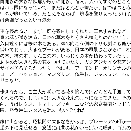
両開きの大きな鉄扉が厳かに開き、進入。入ってすぐのところ
はバラ園になっていて、まだほとんどが蕾だが、ぽつぽつと赤
いのが咲いている。たとえるならば、鎖場を登り切ったら山頂
は楽園だったという気分。
車を停めると、まず、庭を案内してくれた。三色すみれなど、
春の花が咲き誇る。日本の草木をたくさん植えたのだという。
入口近くには桜の木もある。家の向こう側の下り傾斜にも庭が
続いており、大きなプールがある。日本の風景さながらに、桃
の木、柿の木、りんごの木、いちじくの木が植わっていたり、
あやめが大きな紫の花をつけていたり、ガクアジサイや花アジ
サイがそろそろだったり。他にも、アーモンド、オリジナルの
ローズ、パッション、マンダリン、仏手柑、ジャスミン、バジ
リコなど。
歩きながら、ご主人が咲いてる花を摘んではどんどん手渡して
くれるので、しまいには大きな花束のようになってきた。その
向こうはレタス、トマト、ズッキーニなどの家庭菜園とブドウ
園。昼食用にレタスを2つ、もいでくれた。
家に上がると、応接間の大きな窓からは、ブレーシアの町が一
望の下に見渡せる。窓辺には蘭の花がいっぱいに咲き、ゴムの