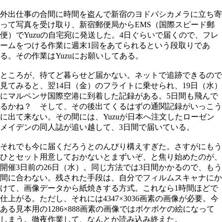
外出仕事の合間に時間を盗んで新宿のヨドバシカメラに立ち寄
って写真を受け取り、新宿郵便局からEMS（国際スピード郵
便）でYuzuの自宅宛に発送した。4日ぐらいで届くので、フレ
ームをつける作業に週末1回をあてられるという段取りであ
る。その作業はYuzuにお願いしてある。
ところが、待てど暮らせど届かない。ネットで追跡できるので
見てみると、翌14日（金）のフライトに乗せられ、19日（水）
にマルペンサ国際空港に到着した記録がある。5日間も飛んで
るかね？ そして、その後出てくるはずの通関記録がいっこう
に出て来ない。その間には、Yuzuが日本へ注文したローゼン
メイデンの同人誌が追い越して、3日間で届いている。
それでも今に届くだろうとのんびり構えすぎた。さすがにもう
ひとセット用意しておかないとまずいぞ、と焦り始めたのが、
開催3日前の26日（水）。同じ方法では3日間かかるので、もう
間に合わない。残された手段は、自分でフィルムスキャナにか
けて、画像データから紙焼きする方式。これなら1時間ほどで
仕上がる。ただし、それには4347×3036画素の画像が必要。今
ある見本用の1286×888画素の画像ではボケボケの絵になって
しまう。徹夜作業して、なんとか読み込み終えた。