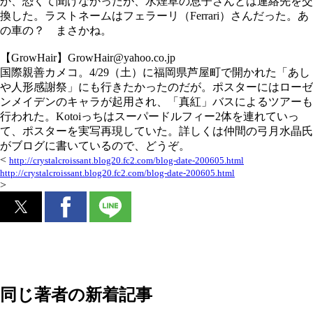
か、恐くて聞けなかったが、水煙草の息子さんとは連絡先を交
換した。ラストネームはフェラーリ（Ferrari）さんだった。あ
の車の？ まさかね。
【GrowHair】GrowHair@yahoo.co.jp
国際親善カメコ。4/29（土）に福岡県芦屋町で開かれた「あし
や人形感謝祭」にも行きたかったのだが。ポスターにはローゼ
ンメイデンのキャラが起用され、「真紅」バスによるツアーも
行われた。Kotoiっちはスーパードルフィー2体を連れていっ
て、ポスターを実写再現していた。詳しくは仲間の弓月水晶氏
がブログに書いているので、どうぞ。
<
http://crystalcroissant.blog20.fc2.com/blog-date-200605.html
http://crystalcroissant.blog20.fc2.com/blog-date-200605.html
>
同じ著者の新着記事