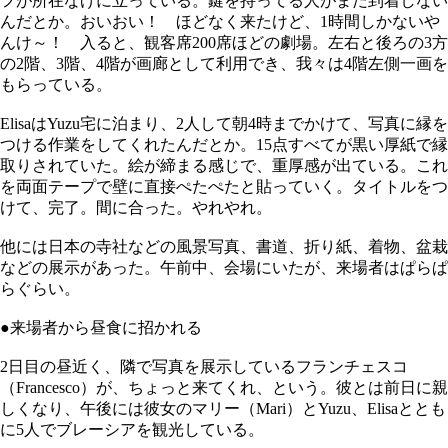
フが所在なげに立っている。鍵を持ってる人がまだ到着しない
んだとか。おいおい！ ほどなく来たけど、1時間しかないや
んけ～！ 入ると、観客席200席ほどの劇場。左右と後ろの3方
の2階、3階、4階が画廊として利用でき、我々は4階左側一画を
もらっている。
ElisaはYuzu宅に泊まり、2人して朝4時までかけて、写真に縁を
つける作業をしてくれたんだとか。15点すべてが黒い厚紙で縁
取りされていた。絵が締まる感じで、重厚感が出ている。これ
を両面テープで壁に直接ぺたぺたと貼っていく。タイトルをつ
けて、完了。間に合った。やれやれ。
他には日本の寺社などの風景写真、書道、折り紙、着物、盆栽
などの展示があった。午前中、会場にいたが、来場者はぱらぱ
らぐらい。
●来場者から昼食に招かれる
2日目の昼近く、隣で写真を展示しているフランチェスコ
（Francesco）が、ちょっと来てくれ、という。彼とは前日に親
しくなり、午後には彼女のマリー（Mari）とYuzu、Elisaととも
に5人でブレーシアを観光している。