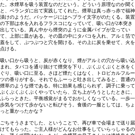
た。水煙草を吸う装置なのだという。どういう原理なのか聞く
と、ベランダに出て実践してくれた。煙草は真っ赤っ赤で福神
漬けのようだ。パッケージにはヘブライ文字がのたくる。装置
の下部は水を入れるフラスコになっていて、吸い口が2本突き
出している。真ん中から煙突のように金属パイプが立ってい
て、上部に皿がある。その皿の中にタバコを入れ、アルミ箔で
蓋をして、ぷつぷつと穴を開ける。その上に炭を乗せて、火を
点ける。
吸い口から吸うと、炭が赤くなり、煙がアルミの穴から吸い込
まれ、タバコを通り抜けて煙突を下り、ぶくぶくぶくと水をく
ぐり、吸い口に至る。さほど煙たくはなく、トロピカルフルー
ツの香りがする。それでもふーっと吐き出してみると、普通の
煙草のような煙である。特に効果も感じられず、調子に乗って
ぶくぶくぶくぶくやっていたら、立ち上がろうとしたときに、
ふらっときた。平衡感覚がまるでおかしくなっている。一歩一
歩気をつけて歩かないと転びそう。食後の一服としては、ちょ
っと重かったかな？
ごちそうさまでした、ということで、再び車で会場まで送り届
けてもらった。ご主人様がどんなお仕事をしていらっしゃるの