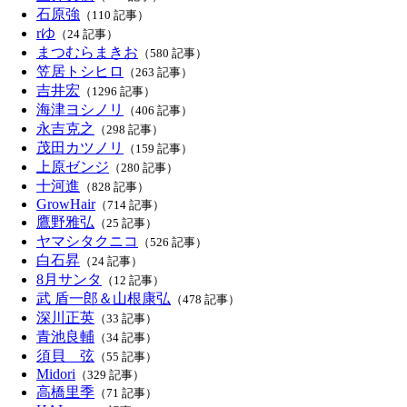
石原強
（110 記事）
rゆ
（24 記事）
まつむらまきお
（580 記事）
笠居トシヒロ
（263 記事）
吉井宏
（1296 記事）
海津ヨシノリ
（406 記事）
永吉克之
（298 記事）
茂田カツノリ
（159 記事）
上原ゼンジ
（280 記事）
十河進
（828 記事）
GrowHair
（714 記事）
鷹野雅弘
（25 記事）
ヤマシタクニコ
（526 記事）
白石昇
（24 記事）
8月サンタ
（12 記事）
武 盾一郎＆山根康弘
（478 記事）
深川正英
（33 記事）
青池良輔
（34 記事）
須貝 弦
（55 記事）
Midori
（329 記事）
高橋里季
（71 記事）