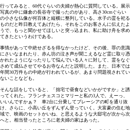
行ってみると、60代ぐらいの夫婦が熱心に質問している。展示
写真の中に鎌倉の長谷寺で撮ったのがあり、高さ30cmぐらい
の小さな仏像が何百体と縦横に整列している。水子の霊を祀る
ものだと昨日教えてあげたら、それをこのお客さんに伝えたよ
うで、もっと聞かせてほしいと突っ込まれ、私に助け舟を求め
てきたというわけである。
事情があって中絶せざるを得なかったけど、その後、罪の意識
にさいなまれたり、赤ん坊の泣き声が聞こえるなど霊に取り憑
かれたようになったりして悩んでいる人々に対して、霊をなぐ
さめて成仏させてやるお寺なんだと説明した。また、日本では
年間30万件もの中絶が行われているが、あまり問題視されてい
ないことなども。
そんな話をしていると、「拙宅で昼食などいかがですか」と誘
ってくれた。フランチェスコとマリーと私の3人で。えーっ、
いいんですかぁ？ 車2台に分乗してブレーシアの町を通り抜
け、さらに、小高い丘をずんずん登っていく。大富豪の住む地
域で、映画のセットかいね、と思えるような大邸宅が次から次
へと。相当登ったところに老夫婦の家はあった。