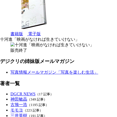
書籍版
電子版
十河進「映画がなければ生きていけない」
販売終了
デジクリの姉妹版メールマガジン
写真情報メールマガジン「写真を楽しむ生活」
著者一覧
DGCR NEWS
（17 記事）
神田敏晶
（349 記事）
古籏一浩
（1195 記事）
モモヨ
（223 記事）
三井英樹
（191 記事）