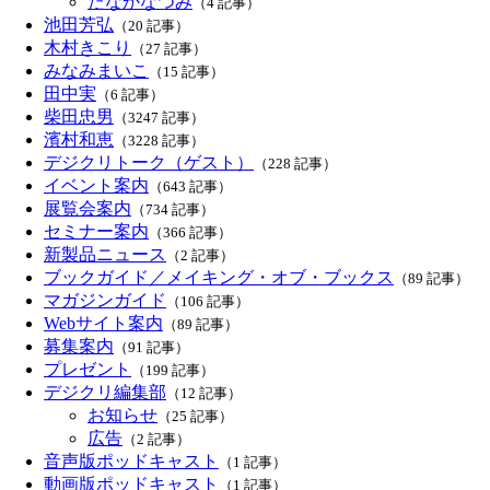
たなかなつみ
（4 記事）
池田芳弘
（20 記事）
木村きこり
（27 記事）
みなみまいこ
（15 記事）
田中実
（6 記事）
柴田忠男
（3247 記事）
濱村和恵
（3228 記事）
デジクリトーク（ゲスト）
（228 記事）
イベント案内
（643 記事）
展覧会案内
（734 記事）
セミナー案内
（366 記事）
新製品ニュース
（2 記事）
ブックガイド／メイキング・オブ・ブックス
（89 記事）
マガジンガイド
（106 記事）
Webサイト案内
（89 記事）
募集案内
（91 記事）
プレゼント
（199 記事）
デジクリ編集部
（12 記事）
お知らせ
（25 記事）
広告
（2 記事）
音声版ポッドキャスト
（1 記事）
動画版ポッドキャスト
（1 記事）