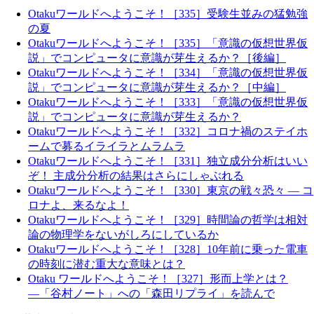
Otakuワールドへようこそ！［335］受験生並みの猛勉強
の夏
Otakuワールドへようこそ！［335］「意識の仮想世界仮
説」でコンピュータに意識が芽生えるか？［後編］
Otakuワールドへようこそ！［334］「意識の仮想世界仮
説」でコンピュータに意識が芽生えるか？［中編］
Otakuワールドへようこそ！［333］「意識の仮想世界仮
説」でコンピュータに意識が芽生えるか？
Otakuワールドへようこそ！［332］コロナ禍のステイホ
ームで募るイライラとムラムラ
Otakuワールドへようこそ！［331］独立成分分析はいい
ぞ！ 主成分分析の結果はさらにしゃぶれる
Otakuワールドへようこそ！［330］東京の戦々恐々 ― コ
ロナよ、来るなよ！
Otakuワールドへようこそ！［329］時間論の哲学は相対
論の物理学をないがしろにしているか
Otakuワールドへようこそ！［328］10年前に乗った電車
の時刻に潜む重大な意味とは？
Otaku ワールドへようこそ！［327］形而上学とは？
―「谷村ノート」への「森田リプライ」を読んで