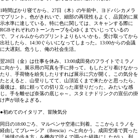
1時間ばかり寝てから、27日（木）の午前中、ヨドバシカメラ
でプリント。色がきれいで、細部の再現性もよく、品質的に展
示水準に達している。特に色に関しては、スキャンする際に
RGBそれぞれのトーンカーブを心ゆくまでいじっているの
で、フィルムからのプリントよりもいいかも。受け取ってから
出社したら、14:30ぐらいになってしまった。13:00からの会議
に大遅刻。危うし、俺の社会生活。
翌28日（金）は仕事を休み、13:00成田発のフライトでミラノ
に向かう。展示用の写真を手に持って。もしたどり着けなかっ
たり、手荷物を紛失したりすれば展示に穴が開く。この気分を
たとえると、山登りしてて、山頂近くまで来たかと思ったら、
最後は、鎖に頼っての切り立った崖登りだった、みたいな感
じ。手を離せば奈落の底じゃ～。スタミナドリンクの宣伝の掛
け声が頭をよぎる。
●初めてのイタリア、冒険気分
同日の18:00ごろ、マルペンサ空港に到着。ここからミラノを
経由してブレーシア（Brescia）へと向かう。成田空港で買った
「地球の歩き方」を機内で読んで調べた経路にしたがい、列