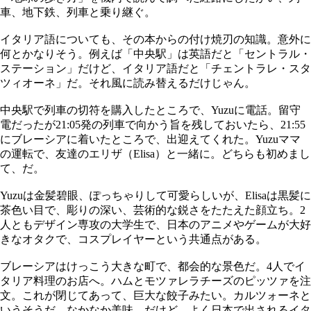
車、地下鉄、列車と乗り継ぐ。
イタリア語についても、その本からの付け焼刃の知識。意外に
何とかなりそう。例えば「中央駅」は英語だと「セントラル・
ステーション」だけど、イタリア語だと「チェントラレ・スタ
ツィオーネ」だ。それ風に読み替えるだけじゃん。
中央駅で列車の切符を購入したところで、Yuzuに電話。留守
電だったが21:05発の列車で向かう旨を残しておいたら、21:55
にブレーシアに着いたところで、出迎えてくれた。Yuzuママ
の運転で、友達のエリザ（Elisa）と一緒に。どちらも初めまし
て、だ。
Yuzuは金髪碧眼、ぽっちゃりして可愛らしいが、Elisaは黒髪に
茶色い目で、彫りの深い、芸術的な鋭さをたたえた顔立ち。2
人ともデザイン専攻の大学生で、日本のアニメやゲームが大好
きなオタクで、コスプレイヤーという共通点がある。
ブレーシアはけっこう大きな町で、都会的な景色だ。4人でイ
タリア料理のお店へ。ハムとモツァレラチーズのピッツァを注
文。これが閉じてあって、巨大な餃子みたい。カルツォーネと
いうそうだ。なかなか美味。だけど、よく日本で出されるイタ