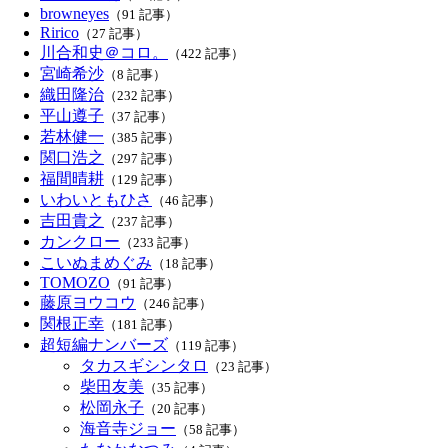
browneyes
（91 記事）
Ririco
（27 記事）
川合和史＠コロ。
（422 記事）
宮崎希沙
（8 記事）
織田隆治
（232 記事）
平山遵子
（37 記事）
若林健一
（385 記事）
関口浩之
（297 記事）
福間晴耕
（129 記事）
いわいともひさ
（46 記事）
吉田貴之
（237 記事）
カンクロー
（233 記事）
こいぬまめぐみ
（18 記事）
TOMOZO
（91 記事）
藤原ヨウコウ
（246 記事）
関根正幸
（181 記事）
超短編ナンバーズ
（119 記事）
タカスギシンタロ
（23 記事）
柴田友美
（35 記事）
松岡永子
（20 記事）
海音寺ジョー
（58 記事）