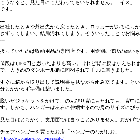
こうなると、見た目にこだわってもいられません。「イス」「
です。
---
出社したときや外出先から戻ったとき、ロッカーがあるにもか
きずってしまい、結局汚れてしまう。そういったことでお悩み
---
扱っていたのは収納用品の専門店です。用途別に値段の高いも
値段は1,800円と思ったよりも高い。けれど背に腹はかえら
で、大きめのダンボール箱に同梱されて手元に届きました。
すぐに箱から取り出して説明書を見ながら組み立てます。とい
分とかからず準備は整いました。
脱いだジャケットをかけて、のんびり背にもたれても、背中
す。しかも、ハンガーは左右に伸縮するので肩のサイズにぴっ
見た目はともかく、実用面では言うことありません。おかげで
チェアハンガーを買ったお店「ハンガーのながしお」
<
http://www.rakuten.co.jp/nagashio/