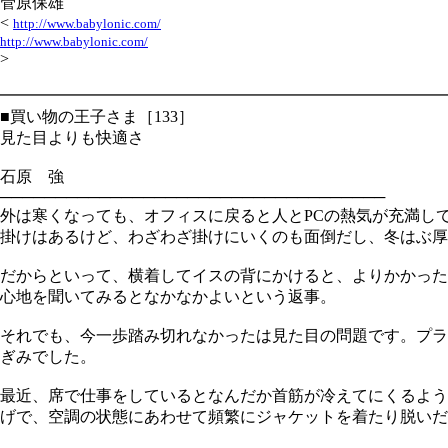
管原保雄
<
http://www.babylonic.com/
http://www.babylonic.com/
>
━━━━━━━━━━━━━━━━━━━━━━━━━━━━
■買い物の王子さま［133］
見た目よりも快適さ
石原 強
───────────────────────────────────
外は寒くなっても、オフィスに戻ると人とPCの熱気が充満し
掛けはあるけど、わざわざ掛けにいくのも面倒だし、冬はぶ厚
だからといって、横着してイスの背にかけると、よりかかった
心地を聞いてみるとなかなかよいという返事。
それでも、今一歩踏み切れなかったは見た目の問題です。プラ
ぎみでした。
最近、席で仕事をしているとなんだか首筋が冷えてにくるよう
げで、空調の状態にあわせて頻繁にジャケットを着たり脱いだ