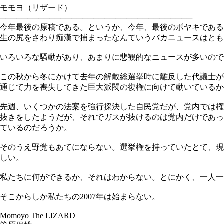
モモヨ（リザード）
───────────────────────────────────
今年最後の原稿である。というか、今年、最後のボヤキである
生の尻をさわり痴漢で捕まったなんていうバカニュースはとも
いろいろな騒動があり、あまりに悲観的なニュースが多いので
この秋から冬にかけて去年の解散総選挙時に離反した代議士が
通じて力を喪失してきた巨大派閥の復権に向けて動いているか
先週、いくつかの法案を強行採決した自民党だが、党内では権
抜きをしたようだが、それでガスが抜けるのは党内だけであっ
ているのだろうか。
そのうえ野党もあてにならない。選挙権を持っていたとて、現
しい。
私たちに何ができるか、それはわからない。とにかく、一人一
そこからしか私たちの2007年は始まらない。
Momoyo The LIZARD