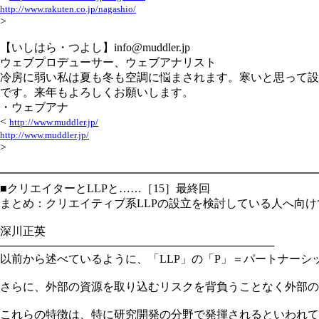
http://www.rakuten.co.jp/nagashio/
>
【いしはら・つよし】info@muddler.jp
ウェブプロデューサー、ウェブアナリスト
冷房に弱い私は夏も冬も空調に悩まされます。寒いと思って設
です。来年もよろしくお願いします。
・ウェブアナ
<
http://www.muddler.jp/
http://www.muddler.jp/
>
━━━━━━━━━━━━━━━━━━━━━━━━━━━━
■クリエイターとLLPと……［15］最終回
まとめ：クリエイティブ系LLPの設立を検討している人へ向け
深川正英
───────────────────────────────────
以前から述べているように、「LLP」の「P」＝パートナー
さらに、外部の資源を取り込むリスクを背負うことなく外部の
これらの特徴は、特に研究開発の分野で発揮されるといわれて