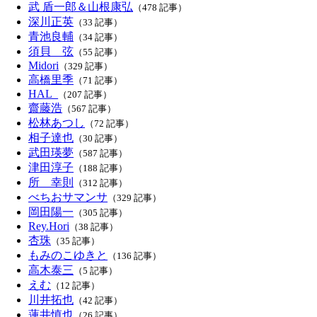
武 盾一郎＆山根康弘
（478 記事）
深川正英
（33 記事）
青池良輔
（34 記事）
須貝 弦
（55 記事）
Midori
（329 記事）
高橋里季
（71 記事）
HAL_
（207 記事）
齋藤浩
（567 記事）
松林あつし
（72 記事）
相子達也
（30 記事）
武田瑛夢
（587 記事）
津田淳子
（188 記事）
所 幸則
（312 記事）
べちおサマンサ
（329 記事）
岡田陽一
（305 記事）
Rey.Hori
（38 記事）
杏珠
（35 記事）
もみのこゆきと
（136 記事）
高木泰三
（5 記事）
えむ
（12 記事）
川井拓也
（42 記事）
蓮井慎也
（26 記事）