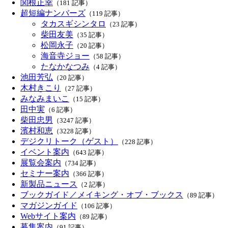
関根正幸
（181 記事）
超短編ナンバーズ
（119 記事）
タカスギシンタロ
（23 記事）
柴田友美
（35 記事）
松岡永子
（20 記事）
海音寺ジョー
（58 記事）
たなかなつみ
（4 記事）
池田芳弘
（20 記事）
木村きこり
（27 記事）
みなみまいこ
（15 記事）
田中実
（6 記事）
柴田忠男
（3247 記事）
濱村和恵
（3228 記事）
デジクリトーク（ゲスト）
（228 記事）
イベント案内
（643 記事）
展覧会案内
（734 記事）
セミナー案内
（366 記事）
新製品ニュース
（2 記事）
ブックガイド／メイキング・オブ・ブックス
（89 記事）
マガジンガイド
（106 記事）
Webサイト案内
（89 記事）
募集案内
（91 記事）