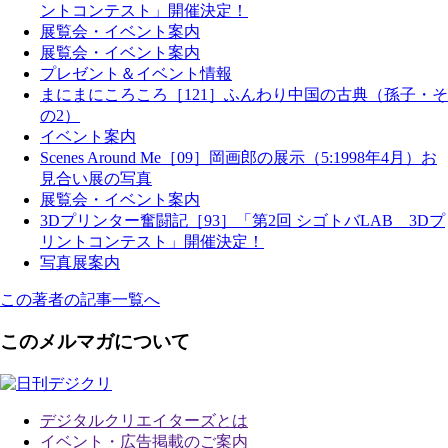
ントコンテスト」開催決定！
展覧会・イベント案内
展覧会・イベント案内
プレゼント＆イベント情報
まにまにころころ［121］ふんわり中国の古典（孫子・そ
の2）
イベント案内
Scenes Around Me［09］岡画郎の展示（5:1998年4月）お
見合い展の写真
展覧会・イベント案内
3Dプリンター奮闘記［93］「第2回 シゴトバLAB 3Dプ
リントコンテスト」開催決定！
写真展案内
この著者の記事一覧へ
このメルマガについて
デジタルクリエイターズ
とは
イベント・広告掲載のご案内