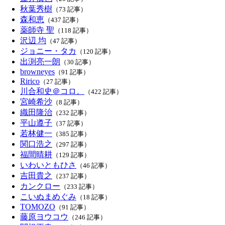
秋葉秀樹
（73 記事）
森和恵
（437 記事）
薬師寺 聖
（118 記事）
沢辺 均
（47 記事）
ジョニー・タカ
（120 記事）
出渕亮一朗
（30 記事）
browneyes
（91 記事）
Ririco
（27 記事）
川合和史＠コロ。
（422 記事）
宮崎希沙
（8 記事）
織田隆治
（232 記事）
平山遵子
（37 記事）
若林健一
（385 記事）
関口浩之
（297 記事）
福間晴耕
（129 記事）
いわいともひさ
（46 記事）
吉田貴之
（237 記事）
カンクロー
（233 記事）
こいぬまめぐみ
（18 記事）
TOMOZO
（91 記事）
藤原ヨウコウ
（246 記事）