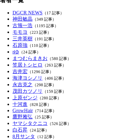
著者一覧
DGCR NEWS
（17 記事）
神田敏晶
（349 記事）
古籏一浩
（1195 記事）
モモヨ
（223 記事）
三井英樹
（191 記事）
石原強
（110 記事）
rゆ
（24 記事）
まつむらまきお
（580 記事）
笠居トシヒロ
（263 記事）
吉井宏
（1296 記事）
海津ヨシノリ
（406 記事）
永吉克之
（298 記事）
茂田カツノリ
（159 記事）
上原ゼンジ
（280 記事）
十河進
（828 記事）
GrowHair
（714 記事）
鷹野雅弘
（25 記事）
ヤマシタクニコ
（526 記事）
白石昇
（24 記事）
8月サンタ
（12 記事）