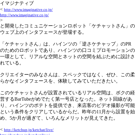
イマジナティブ
<
http://www.imaginative.co.jp/
http://www.imaginative.co.jp/
>
と開発したコミュニケーションロボット「ケチャットさん」の
ウェブ上のインタフェースが登場する。
「ケチャットさん」は、ハインツの「逆さケチャップ」のPR
のためのロボットであり、ハインツの口コミプロモーションの
一環として、リアルな空間とネットの空間を結ぶために設計さ
れている。
クリエイターのみなさんは、スペックではなく、ぜひ、この柔
らかなインタフェースを、体験してみていただきたい。
このケチャットさんが設置されているリアル空間は、ボクの経
営するBarTubeがめでたく第一号店となった。ネット回線があ
り、ハインツのポテトを提供でき、来店客のビデオ撮影が可能
という条件をクリアしているからだ。昨年の11月から設置を始
め、5か月が過ぎて、いろんなメリットが見えてきた。
<
http://ketchup.jp/ketchat/live/