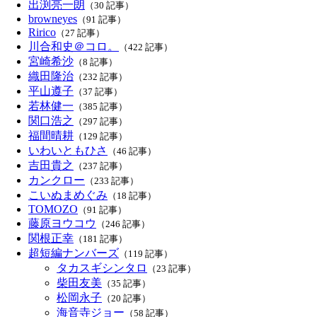
出渕亮一朗
（30 記事）
browneyes
（91 記事）
Ririco
（27 記事）
川合和史＠コロ。
（422 記事）
宮崎希沙
（8 記事）
織田隆治
（232 記事）
平山遵子
（37 記事）
若林健一
（385 記事）
関口浩之
（297 記事）
福間晴耕
（129 記事）
いわいともひさ
（46 記事）
吉田貴之
（237 記事）
カンクロー
（233 記事）
こいぬまめぐみ
（18 記事）
TOMOZO
（91 記事）
藤原ヨウコウ
（246 記事）
関根正幸
（181 記事）
超短編ナンバーズ
（119 記事）
タカスギシンタロ
（23 記事）
柴田友美
（35 記事）
松岡永子
（20 記事）
海音寺ジョー
（58 記事）