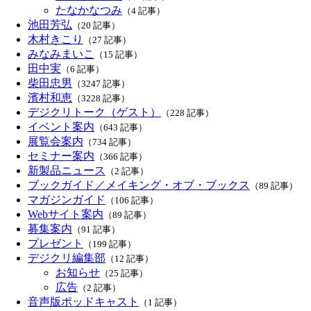
たなかなつみ
（4 記事）
池田芳弘
（20 記事）
木村きこり
（27 記事）
みなみまいこ
（15 記事）
田中実
（6 記事）
柴田忠男
（3247 記事）
濱村和恵
（3228 記事）
デジクリトーク（ゲスト）
（228 記事）
イベント案内
（643 記事）
展覧会案内
（734 記事）
セミナー案内
（366 記事）
新製品ニュース
（2 記事）
ブックガイド／メイキング・オブ・ブックス
（89 記事）
マガジンガイド
（106 記事）
Webサイト案内
（89 記事）
募集案内
（91 記事）
プレゼント
（199 記事）
デジクリ編集部
（12 記事）
お知らせ
（25 記事）
広告
（2 記事）
音声版ポッドキャスト
（1 記事）