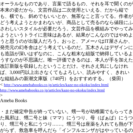
オーラルなものであり、言葉で語るもの、それを耳で聞くのが
本来の姿だから、文芸作品は二次使用といえる、だから縦で
も、横でも、斜めでもいいとか、無茶なこと言ってる。作者が
どう考えようとかまわないが、商品として売るのなら値段にふ
さわしいスタイルが必要だろう。文芸作品を横組みでやってみ
ようというトライに意味はあるが、結果がこんなのではやめよ
うと思うのが出版人だろう。おっと、アメーバはIT屋さんか、
発売元の幻冬舎はどう考えているのだ。五木さんはデザインに
も造詣が深いはずなのに、こんな粗末な組版で納得しているよ
うすなのが不思議だ。唯一評価できるのは、本人が手を加えた
改訂新版を収録したということだけ。それさえ気にしなけれ
ば、3,000円以上出さなくてもよろしい、読みやすく、きれい
な縦組みの新潮文庫版（740円）をおすすめする。（柴田）
<
http://www.amebabooks.co.jp/articles/kaze-no-okoku/index.html
http://www.amebabooks.co.jp/articles/kaze-no-okoku/index.html
>
Ameba Books
・まだ確定申告が終っていない。甥一号が幼稚園でもらってき
た風邪は、甥二号と妹（ママ）にうつり、母（ばぁば）にうつ
り、甥三号と私にうつり……。甥三号は座薬を入れても熱が下
がらず、救急車を呼んだら「インフルエンザがはやっているの