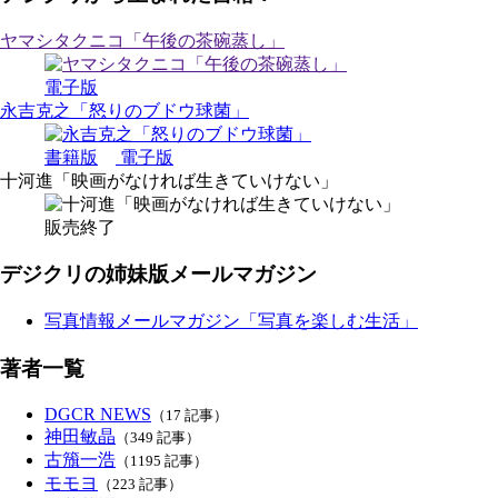
ヤマシタクニコ「午後の茶碗蒸し」
電子版
永吉克之「怒りのブドウ球菌」
書籍版
電子版
十河進「映画がなければ生きていけない」
販売終了
デジクリの姉妹版メールマガジン
写真情報メールマガジン「写真を楽しむ生活」
著者一覧
DGCR NEWS
（17 記事）
神田敏晶
（349 記事）
古籏一浩
（1195 記事）
モモヨ
（223 記事）