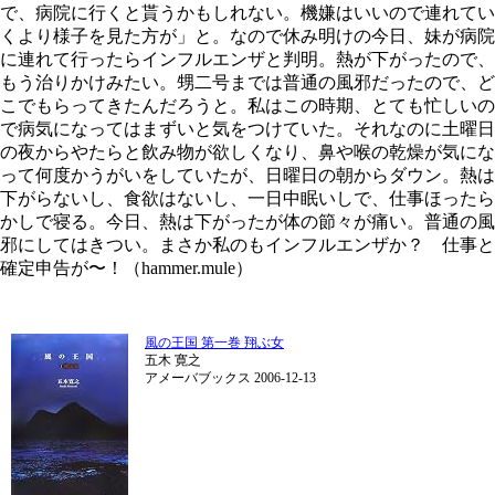
で、病院に行くと貰うかもしれない。機嫌はいいので連れてい
くより様子を見た方が」と。なので休み明けの今日、妹が病院
に連れて行ったらインフルエンザと判明。熱が下がったので、
もう治りかけみたい。甥二号までは普通の風邪だったので、ど
こでもらってきたんだろうと。私はこの時期、とても忙しいの
で病気になってはまずいと気をつけていた。それなのに土曜日
の夜からやたらと飲み物が欲しくなり、鼻や喉の乾燥が気にな
って何度かうがいをしていたが、日曜日の朝からダウン。熱は
下がらないし、食欲はないし、一日中眠いしで、仕事ほったら
かしで寝る。今日、熱は下がったが体の節々が痛い。普通の風
邪にしてはきつい。まさか私のもインフルエンザか？ 仕事と
確定申告が〜！（hammer.mule）
風の王国 第一巻 翔ぶ女
五木 寛之
アメーバブックス 2006-12-13