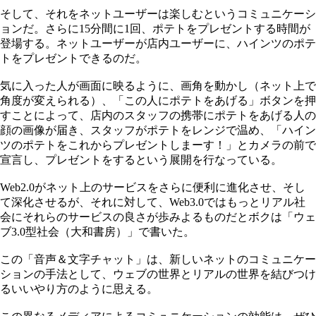
そして、それをネットユーザーは楽しむというコミュニケーシ
ョンだ。さらに15分間に1回、ポテトをプレゼントする時間が
登場する。ネットユーザーが店内ユーザーに、ハインツのポテ
トをプレゼントできるのだ。
気に入った人が画面に映るように、画角を動かし（ネット上で
角度が変えられる）、「この人にポテトをあげる」ボタンを押
すことによって、店内のスタッフの携帯にポテトをあげる人の
顔の画像が届き、スタッフがポテトをレンジで温め、「ハイン
ツのポテトをこれからプレゼントしまーす！」とカメラの前で
宣言し、プレゼントをするという展開を行なっている。
Web2.0がネット上のサービスをさらに便利に進化させ、そし
て深化させるが、それに対して、Web3.0ではもっとリアル社
会にそれらのサービスの良さが歩みよるものだとボクは「ウェ
ブ3.0型社会（大和書房）」で書いた。
この「音声＆文字チャット」は、新しいネットのコミュニケー
ションの手法として、ウェブの世界とリアルの世界を結びつけ
るいいやり方のように思える。