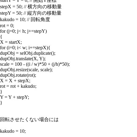
startY = Y = 0; // 開始Y座標
stepX = 50; // 横方向の移動量
stepY = 50; // 縦方向の移動量
kakudo = 10; // 回転角度
rot = 0;
for (j=0; j< h; j+=stepY)
{
X = startX;
for (i=0; i< w; i+=stepX){
dupObj = selObj.duplicate();
dupObj.translate(X, Y);
scale = 100 - ((i / w)*50 + (j/h)*50);
dupObj.resize(scale, scale);
dupObj.rotate(rot);
X = X + stepX;
rot = rot + kakudo;
}
Y = Y + stepY;
}
回転させたくない場合には
kakudo = 10;