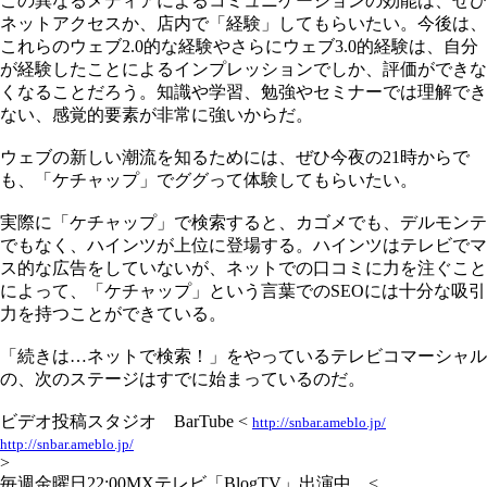
この異なるメディアによるコミュニケーションの効能は、ぜひ
ネットアクセスか、店内で「経験」してもらいたい。今後は、
これらのウェブ2.0的な経験やさらにウェブ3.0的経験は、自分
が経験したことによるインプレッションでしか、評価ができな
くなることだろう。知識や学習、勉強やセミナーでは理解でき
ない、感覚的要素が非常に強いからだ。
ウェブの新しい潮流を知るためには、ぜひ今夜の21時からで
も、「ケチャップ」でググって体験してもらいたい。
実際に「ケチャップ」で検索すると、カゴメでも、デルモンテ
でもなく、ハインツが上位に登場する。ハインツはテレビでマ
ス的な広告をしていないが、ネットでの口コミに力を注ぐこと
によって、「ケチャップ」という言葉でのSEOには十分な吸引
力を持つことができている。
「続きは…ネットで検索！」をやっているテレビコマーシャル
の、次のステージはすでに始まっているのだ。
ビデオ投稿スタジオ BarTube <
http://snbar.ameblo.jp/
http://snbar.ameblo.jp/
>
毎週金曜日22:00MXテレビ「BlogTV」出演中 <