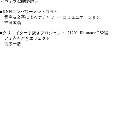
＜ウェブ3.0的経験＞
■KNNエンパワーメントコラム
音声＆文字によるケチャット・コミュニケーション
神田敏晶
■クリエイター手抜きプロジェクト［120］Illustrator CS2編
アミ点もどきエフェクト
古籏一浩