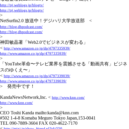
http://trj.weblogs.jp/blogtv/
http://trj.weblogs.jp/blogtv/
>
NetSurfin2.0 放送中！デジハリ大学放送部 <
http://blog.dhpodcast.com/
http://blog.dhpodcast.com/
>
神田敏晶著「Web2.0でビジネスが変わる」
<
http://www.amazon.co.jp/dp/4797335939/
http://www.amazon.co.jp/dp/4797335939/
>
「YouTube革命〜テレビ業界を震撼させる「動画共有」ビジネ
スのゆくえ〜」
<
http://www.amazon.co.jp/dp/4797339039/
http://www.amazon.co.jp/dp/4797339039/
> 発売中です！
KandaNewsNetwork,Inc. <
http://www.knn.com/
http://www.knn.com/
>
CEO Toshi Kanda mailto:kanda@knn.com
#502 1-4-8 Komaba Meguro Tokyo Japan,153-0041
TEL 090-7889-3604 FAX 020-4622-7170
<
http://mixi.jp/show_friend.pl?id=550