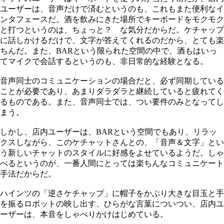
ユーザーは、音声だけで済むというのも、これもまた便利なイ
ンタフェースだ。酒を飲みにきた場所でキーボードをモクモク
と打つというのは、ちょっと？ な気分だからだ。ケチャップ
に話しかけるだけで、文字が答えてくれるのだから、とても楽
ちんだ。また、BARという限られた空間の中で、酒もはいっ
てマイクで会話するというのも、非日常的な経験となる。
音声同士のコミュニケーションの場合だと、必ず同期している
ことが必要であり、あまりダラダラと継続していると疲れてく
るものである。また、音声同士では、つい要件のみとなってし
まう。
しかし、店内ユーザーは、BARという空間でもあり、リラッ
クスしながら、このケチャットさんとの、「音声＆文字」とい
う新しいチャットのスタイルに好感をよせているようだ。しゃ
べるというのが、一番人間にとっては楽ちんなコミュニケート
手法だからだ。
ハインツの「逆さケチャップ」に帽子をかぶり大きな目玉と手
を振るロボットの映し出す、ひらがな言葉についつい、店内ユ
ーザーは、本音をしゃべりかけはじめている。