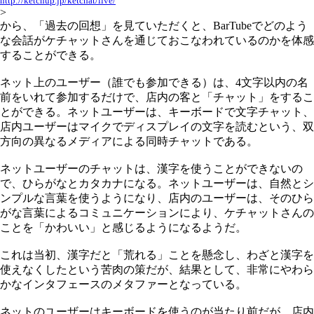
http://ketchup.jp/ketchat/live/
>
から、「過去の回想」を見ていただくと、BarTubeでどのよう
な会話がケチャットさんを通じておこなわれているのかを体感
することができる。
ネット上のユーザー（誰でも参加できる）は、4文字以内の名
前をいれて参加するだけで、店内の客と「チャット」をするこ
とができる。ネットユーザーは、キーボードで文字チャット、
店内ユーザーはマイクでディスプレイの文字を読むという、双
方向の異なるメディアによる同時チャットである。
ネットユーザーのチャットは、漢字を使うことができないの
で、ひらがなとカタカナになる。ネットユーザーは、自然とシ
ンプルな言葉を使うようになり、店内のユーザーは、そのひら
がな言葉によるコミュニケーションにより、ケチャットさんの
ことを「かわいい」と感じるようになるようだ。
これは当初、漢字だと「荒れる」ことを懸念し、わざと漢字を
使えなくしたという苦肉の策だが、結果として、非常にやわら
かなインタフェースのメタファーとなっている。
ネットのユーザーはキーボードを使うのが当たり前だが、店内