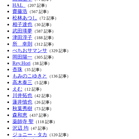
HAL_
（207 記事）
齋藤浩
（567 記事）
松林あつし
（72 記事）
相子達也
（30 記事）
武田瑛夢
（587 記事）
津田淳子
（188 記事）
所 幸則
（312 記事）
べちおサマンサ
（329 記事）
岡田陽一
（305 記事）
Rey.Hori
（38 記事）
杏珠
（35 記事）
もみのこゆきと
（136 記事）
高木泰三
（5 記事）
えむ
（12 記事）
川井拓也
（42 記事）
蓮井慎也
（26 記事）
秋葉秀樹
（73 記事）
森和恵
（437 記事）
薬師寺 聖
（118 記事）
沢辺 均
（47 記事）
ジョニー・タカ
（120 記事）