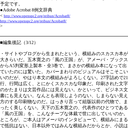
予定です。
●Adobe Acrobat 8例文辞典
<
http://www.openspc2.org/reibun/Acrobat8/
http://www.openspc2.org/reibun/Acrobat8/
>
━━━━━━━━━━━━━━━━━━━━━━━━━━━━
■編集後記（3/12）
・サイトやブログから生まれたという、横組みのスカスカ本が
大きらいだ。五木寛之の「風の王国」が、アメーバ・ブックス
からA5判変形上製本・全3巻で、まさかの横組み本になって出
ていたのには驚いた。カバーまわりのビジュアルはそこそこい
いのだが、やはり本文の横組みがよろしくない。27字詰めで21
行、行間は広く、とにかくスカスカな印象だ。印刷された文字
のかたまりは文芸作品には見えない。かといって、ビジネス文
書にも見えない。なんとも表現しようのない、しまらない見え
方のする印刷物なのだ。はっきり言って組版以前の代物で、ま
ったく美しくない。天下の五木寛之の、代表作のひとつである
「風の王国」を、こんなチープな体裁で世に出していいのか。
ところが、ご本人はアメーバのインタビューで、横組みにまる
で抵抗はない、日本以外ではみんな横組みだからとか、小説は