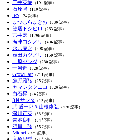
三井英樹
（191 記事）
石原強
（110 記事）
rゆ
（24 記事）
まつむらまきお
（580 記事）
笠居トシヒロ
（263 記事）
吉井宏
（1296 記事）
海津ヨシノリ
（406 記事）
永吉克之
（298 記事）
茂田カツノリ
（159 記事）
上原ゼンジ
（280 記事）
十河進
（828 記事）
GrowHair
（714 記事）
鷹野雅弘
（25 記事）
ヤマシタクニコ
（526 記事）
白石昇
（24 記事）
8月サンタ
（12 記事）
武 盾一郎＆山根康弘
（478 記事）
深川正英
（33 記事）
青池良輔
（34 記事）
須貝 弦
（55 記事）
Midori
（329 記事）
高橋里季
（71 記事）