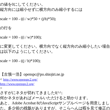
の値を0にしてください。
縦方向には縮小せずに横方向のみ縮小するには
scale = 100 - ((i / w)*50 + (j/h)*50);
の行を
scale = 100 - ((i / w)*100);
に変更してください。横方向でなく縦方向のみ縮小したい場合
は以下のようにしてください。
scale = 100 - ((j / h)*100);
【古籏一浩】openspc@po.shiojiri.ne.jp
<
http://www.openspc2.org/
http://www.openspc2.org/
>
さすがにネタが切れてきましたf(^^;
何かネタがあればメールいただけると助かります。
あと、Adobe Acrobat 8のJavaScriptサンプルページを用意しまし
た。多少前の残骸がありますが、そこらへんは暇を見て修正の