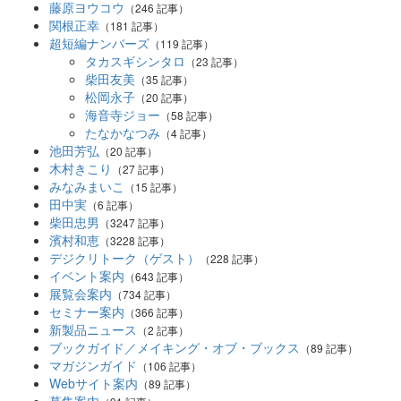
藤原ヨウコウ
（246 記事）
関根正幸
（181 記事）
超短編ナンバーズ
（119 記事）
タカスギシンタロ
（23 記事）
柴田友美
（35 記事）
松岡永子
（20 記事）
海音寺ジョー
（58 記事）
たなかなつみ
（4 記事）
池田芳弘
（20 記事）
木村きこり
（27 記事）
みなみまいこ
（15 記事）
田中実
（6 記事）
柴田忠男
（3247 記事）
濱村和恵
（3228 記事）
デジクリトーク（ゲスト）
（228 記事）
イベント案内
（643 記事）
展覧会案内
（734 記事）
セミナー案内
（366 記事）
新製品ニュース
（2 記事）
ブックガイド／メイキング・オブ・ブックス
（89 記事）
マガジンガイド
（106 記事）
Webサイト案内
（89 記事）
募集案内