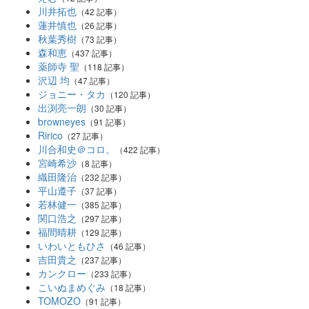
川井拓也
（42 記事）
蓮井慎也
（26 記事）
秋葉秀樹
（73 記事）
森和恵
（437 記事）
薬師寺 聖
（118 記事）
沢辺 均
（47 記事）
ジョニー・タカ
（120 記事）
出渕亮一朗
（30 記事）
browneyes
（91 記事）
Ririco
（27 記事）
川合和史＠コロ。
（422 記事）
宮崎希沙
（8 記事）
織田隆治
（232 記事）
平山遵子
（37 記事）
若林健一
（385 記事）
関口浩之
（297 記事）
福間晴耕
（129 記事）
いわいともひさ
（46 記事）
吉田貴之
（237 記事）
カンクロー
（233 記事）
こいぬまめぐみ
（18 記事）
TOMOZO
（91 記事）