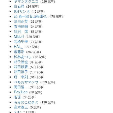
ヤマシタクニコ
（526 記事）
白石昇
（24 記事）
8月サンタ
（12 記事）
武 盾一郎＆山根康弘
（478 記事）
深川正英
（33 記事）
青池良輔
（34 記事）
須貝 弦
（55 記事）
Midori
（329 記事）
高橋里季
（71 記事）
HAL_
（207 記事）
齋藤浩
（567 記事）
松林あつし
（72 記事）
相子達也
（30 記事）
武田瑛夢
（587 記事）
津田淳子
（188 記事）
所 幸則
（312 記事）
べちおサマンサ
（329 記事）
岡田陽一
（305 記事）
Rey.Hori
（38 記事）
杏珠
（35 記事）
もみのこゆきと
（136 記事）
高木泰三
（5 記事）
えむ
（12 記事）