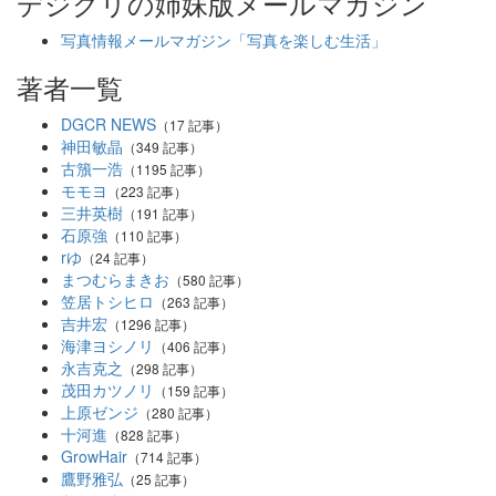
デジクリの姉妹版メールマガジン
写真情報メールマガジン「写真を楽しむ生活」
著者一覧
DGCR NEWS
（17 記事）
神田敏晶
（349 記事）
古籏一浩
（1195 記事）
モモヨ
（223 記事）
三井英樹
（191 記事）
石原強
（110 記事）
rゆ
（24 記事）
まつむらまきお
（580 記事）
笠居トシヒロ
（263 記事）
吉井宏
（1296 記事）
海津ヨシノリ
（406 記事）
永吉克之
（298 記事）
茂田カツノリ
（159 記事）
上原ゼンジ
（280 記事）
十河進
（828 記事）
GrowHair
（714 記事）
鷹野雅弘
（25 記事）