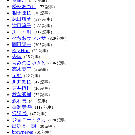
齋藤浩
（567 記事）
松林あつし
（72 記事）
相子達也
（30 記事）
武田瑛夢
（587 記事）
津田淳子
（188 記事）
所 幸則
（312 記事）
べちおサマンサ
（329 記事）
岡田陽一
（305 記事）
Rey.Hori
（38 記事）
杏珠
（35 記事）
もみのこゆきと
（136 記事）
高木泰三
（5 記事）
えむ
（12 記事）
川井拓也
（42 記事）
蓮井慎也
（26 記事）
秋葉秀樹
（73 記事）
森和恵
（437 記事）
薬師寺 聖
（118 記事）
沢辺 均
（47 記事）
ジョニー・タカ
（120 記事）
出渕亮一朗
（30 記事）
browneyes
（91 記事）