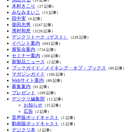
（20 記事）
木村きこり
（27 記事）
みなみまいこ
（15 記事）
田中実
（6 記事）
柴田忠男
（3247 記事）
濱村和恵
（3228 記事）
デジクリトーク（ゲスト）
（228 記事）
イベント案内
（643 記事）
展覧会案内
（734 記事）
セミナー案内
（366 記事）
新製品ニュース
（2 記事）
ブックガイド／メイキング・オブ・ブックス
（89 記事）
マガジンガイド
（106 記事）
Webサイト案内
（89 記事）
募集案内
（91 記事）
プレゼント
（199 記事）
デジクリ編集部
（12 記事）
お知らせ
（25 記事）
広告
（2 記事）
音声版ポッドキャスト
（1 記事）
動画版ポッドキャスト
（1 記事）
デジクリ本
（2 記事）