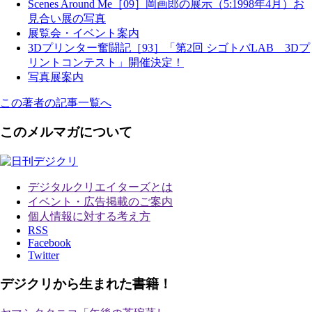
Scenes Around Me［09］岡画郎の展示（5:1998年4月）お
見合い展の写真
展覧会・イベント案内
3Dプリンター奮闘記［93］「第2回 シゴトバLAB 3Dプ
リントコンテスト」開催決定！
写真展案内
この著者の記事一覧へ
このメルマガについて
デジタルクリエイターズ
とは
イベント・広告掲載のご案内
個人情報に対する考え方
RSS
Facebook
Twitter
デジクリから生まれた書籍！