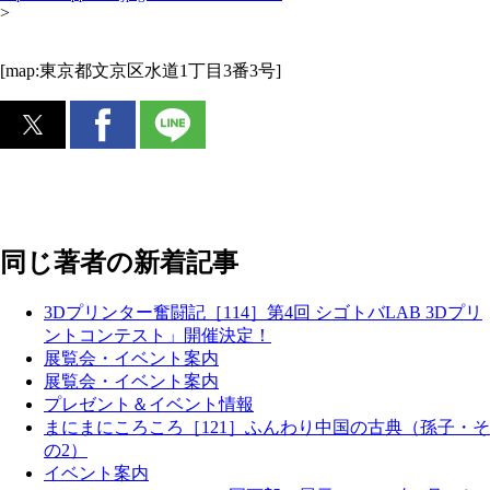
>
[map:東京都文京区水道1丁目3番3号]
同じ著者の新着記事
3Dプリンター奮闘記［114］第4回 シゴトバLAB 3Dプリ
ントコンテスト」開催決定！
展覧会・イベント案内
展覧会・イベント案内
プレゼント＆イベント情報
まにまにころころ［121］ふんわり中国の古典（孫子・そ
の2）
イベント案内