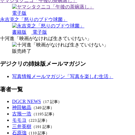
ヤマシタクニコ「午後の茶碗蒸し」
電子版
永吉克之「怒りのブドウ球菌」
書籍版
電子版
十河進「映画がなければ生きていけない」
販売終了
デジクリの姉妹版メールマガジン
写真情報メールマガジン「写真を楽しむ生活」
著者一覧
DGCR NEWS
（17 記事）
神田敏晶
（349 記事）
古籏一浩
（1195 記事）
モモヨ
（223 記事）
三井英樹
（191 記事）
石原強
（110 記事）