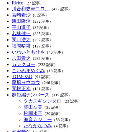
Ririco
（27 記事）
川合和史＠コロ。
（422 記事）
宮崎希沙
（8 記事）
織田隆治
（232 記事）
平山遵子
（37 記事）
若林健一
（385 記事）
関口浩之
（297 記事）
福間晴耕
（129 記事）
いわいともひさ
（46 記事）
吉田貴之
（237 記事）
カンクロー
（233 記事）
こいぬまめぐみ
（18 記事）
TOMOZO
（91 記事）
藤原ヨウコウ
（246 記事）
関根正幸
（181 記事）
超短編ナンバーズ
（119 記事）
タカスギシンタロ
（23 記事）
柴田友美
（35 記事）
松岡永子
（20 記事）
海音寺ジョー
（58 記事）
たなかなつみ
（4 記事）
池田芳弘