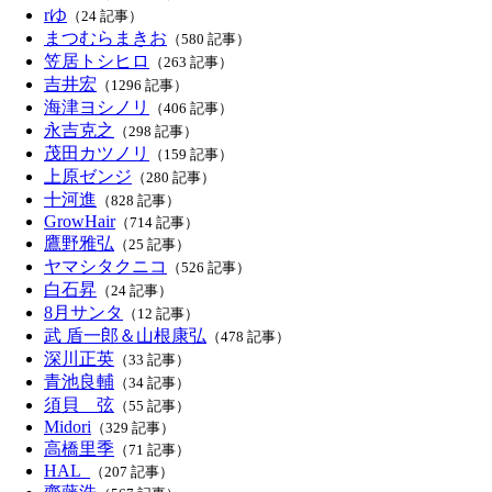
rゆ
（24 記事）
まつむらまきお
（580 記事）
笠居トシヒロ
（263 記事）
吉井宏
（1296 記事）
海津ヨシノリ
（406 記事）
永吉克之
（298 記事）
茂田カツノリ
（159 記事）
上原ゼンジ
（280 記事）
十河進
（828 記事）
GrowHair
（714 記事）
鷹野雅弘
（25 記事）
ヤマシタクニコ
（526 記事）
白石昇
（24 記事）
8月サンタ
（12 記事）
武 盾一郎＆山根康弘
（478 記事）
深川正英
（33 記事）
青池良輔
（34 記事）
須貝 弦
（55 記事）
Midori
（329 記事）
高橋里季
（71 記事）
HAL_
（207 記事）