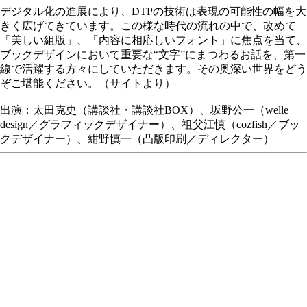
デジタル化の進展により、DTPの技術は表現の可能性の幅を大
きく広げてきています。この様な時代の流れの中で、改めて
「美しい組版」、「内容に相応しいフォント」に焦点を当て、
ブックデザインにおいて重要な“文字”にまつわるお話を、第一
線で活躍する方々にしていただきます。その奥深い世界をどう
ぞご堪能ください。（サイトより）
出演：太田克史（講談社・講談社BOX）、坂野公一（welle
design／グラフィックデザイナー）、祖父江慎（cozfish／ブッ
クデザイナー）、紺野慎一（凸版印刷／ディレクター）