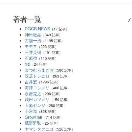
著者一覧
DGCR NEWS
（17 記事）
神田敏晶
（349 記事）
古籏一浩
（1195 記事）
モモヨ
（223 記事）
三井英樹
（191 記事）
石原強
（110 記事）
rゆ
（24 記事）
まつむらまきお
（580 記事）
笠居トシヒロ
（263 記事）
吉井宏
（1296 記事）
海津ヨシノリ
（406 記事）
永吉克之
（298 記事）
茂田カツノリ
（159 記事）
上原ゼンジ
（280 記事）
十河進
（828 記事）
GrowHair
（714 記事）
鷹野雅弘
（25 記事）
ヤマシタクニコ
（526 記事）