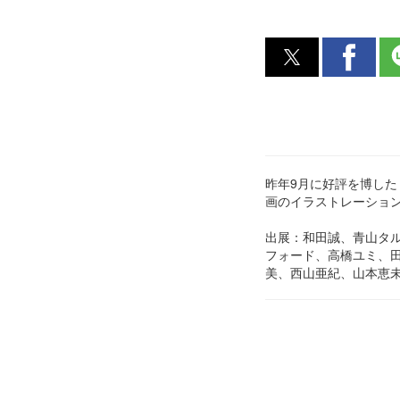
昨年9月に好評を博した「T
画のイラストレーショ
出展：和田誠、青山タ
フォード、高橋ユミ、
美、西山亜紀、山本恵