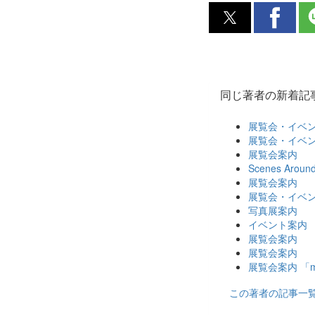
同じ著者の新着記
展覧会・イベ
展覧会・イベ
展覧会案内
Scenes Ar
展覧会案内
展覧会・イベ
写真展案内
イベント案内
展覧会案内
展覧会案内
展覧会案内 「moj
この著者の記事一