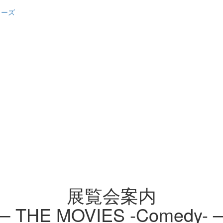
ターズ
展覧会案内
─ THE MOVIES -Comedy- 