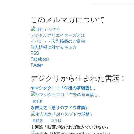
このメルマガについて
デジタルクリエイターズ
とは
イベント・広告掲載のご案内
個人情報に対する考え方
RSS
Facebook
Twitter
デジクリから生まれた書籍！
ヤマシタクニコ「午後の茶碗蒸し」
電子版
永吉克之「怒りのブドウ球菌」
書籍版
電子版
十河進「映画がなければ生きていけない」