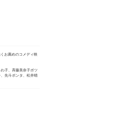
人が描くお薦めのコメディ映
みわ子、斉藤美奈子ボツ
子、先斗ポンタ、松井晴