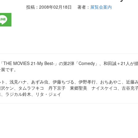
投稿：
2008年02月18日
著者：
展覧会案内
HE MOVIES 21-My Best-」の第2弾「Comedy」、和田誠＋21
ン展です。
ルト、浅見ハナ、あずみ虫、伊藤ちづる、伊野孝行、おちあやこ、近藤
田沢ケン、タムラフキコ 丹下京子 東郷聖美 ナイスケイコ、古谷充
未、ラジカル鈴木、リタ・ジェイ