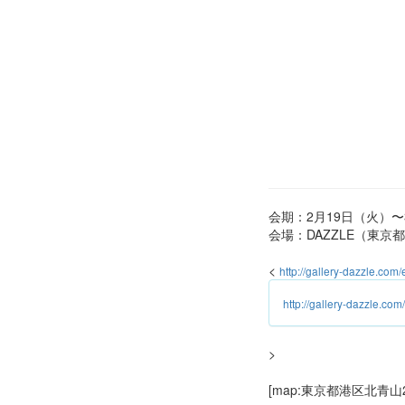
会期：2月19日（火）〜3
会場：DAZZLE（東京都港区
<
http://gallery-dazzle.com/
http://gallery-dazzle.com
>
[map:東京都港区北青山2-1