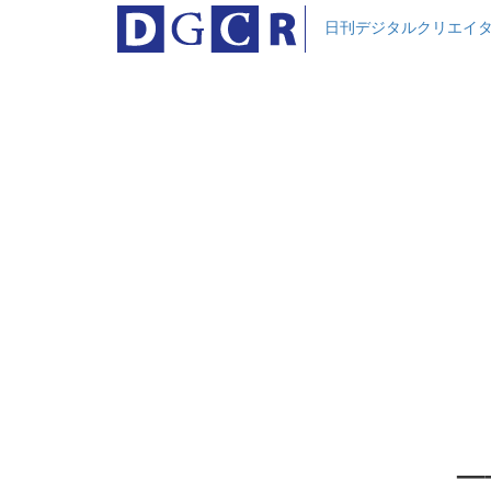
日刊デジタルクリエイ
─