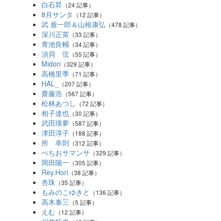
白石昇
（24 記事）
8月サンタ
（12 記事）
武 盾一郎＆山根康弘
（478 記事）
深川正英
（33 記事）
青池良輔
（34 記事）
須貝 弦
（55 記事）
Midori
（329 記事）
高橋里季
（71 記事）
HAL_
（207 記事）
齋藤浩
（567 記事）
松林あつし
（72 記事）
相子達也
（30 記事）
武田瑛夢
（587 記事）
津田淳子
（188 記事）
所 幸則
（312 記事）
べちおサマンサ
（329 記事）
岡田陽一
（305 記事）
Rey.Hori
（38 記事）
杏珠
（35 記事）
もみのこゆきと
（136 記事）
高木泰三
（5 記事）
えむ
（12 記事）