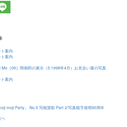
事
ント案内
ント案内
ound Me［09］岡画郎の展示（5:1998年4月）お見合い展の写真
ント案内
i moji Party」 No.5 写植賛歌 Part 2/写真植字発明90周年
覧へ