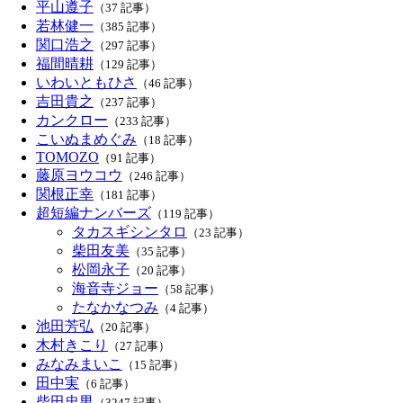
平山遵子
（37 記事）
若林健一
（385 記事）
関口浩之
（297 記事）
福間晴耕
（129 記事）
いわいともひさ
（46 記事）
吉田貴之
（237 記事）
カンクロー
（233 記事）
こいぬまめぐみ
（18 記事）
TOMOZO
（91 記事）
藤原ヨウコウ
（246 記事）
関根正幸
（181 記事）
超短編ナンバーズ
（119 記事）
タカスギシンタロ
（23 記事）
柴田友美
（35 記事）
松岡永子
（20 記事）
海音寺ジョー
（58 記事）
たなかなつみ
（4 記事）
池田芳弘
（20 記事）
木村きこり
（27 記事）
みなみまいこ
（15 記事）
田中実
（6 記事）
柴田忠男
（3247 記事）