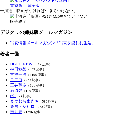
書籍版
電子版
十河進「映画がなければ生きていけない」
販売終了
デジクリの姉妹版メールマガジン
写真情報メールマガジン「写真を楽しむ生活」
著者一覧
DGCR NEWS
（17 記事）
神田敏晶
（349 記事）
古籏一浩
（1195 記事）
モモヨ
（223 記事）
三井英樹
（191 記事）
石原強
（110 記事）
rゆ
（24 記事）
まつむらまきお
（580 記事）
笠居トシヒロ
（263 記事）
吉井宏
（1296 記事）