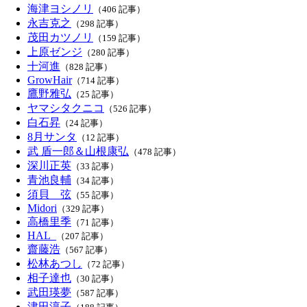
海津ヨシノリ
（406 記事）
永吉克之
（298 記事）
茂田カツノリ
（159 記事）
上原ゼンジ
（280 記事）
十河進
（828 記事）
GrowHair
（714 記事）
鷹野雅弘
（25 記事）
ヤマシタクニコ
（526 記事）
白石昇
（24 記事）
8月サンタ
（12 記事）
武 盾一郎＆山根康弘
（478 記事）
深川正英
（33 記事）
青池良輔
（34 記事）
須貝 弦
（55 記事）
Midori
（329 記事）
高橋里季
（71 記事）
HAL_
（207 記事）
齋藤浩
（567 記事）
松林あつし
（72 記事）
相子達也
（30 記事）
武田瑛夢
（587 記事）
津田淳子