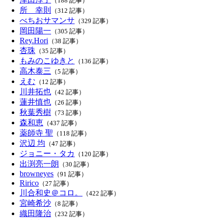
（188 記事）
所 幸則
（312 記事）
べちおサマンサ
（329 記事）
岡田陽一
（305 記事）
Rey.Hori
（38 記事）
杏珠
（35 記事）
もみのこゆきと
（136 記事）
高木泰三
（5 記事）
えむ
（12 記事）
川井拓也
（42 記事）
蓮井慎也
（26 記事）
秋葉秀樹
（73 記事）
森和恵
（437 記事）
薬師寺 聖
（118 記事）
沢辺 均
（47 記事）
ジョニー・タカ
（120 記事）
出渕亮一朗
（30 記事）
browneyes
（91 記事）
Ririco
（27 記事）
川合和史＠コロ。
（422 記事）
宮崎希沙
（8 記事）
織田隆治
（232 記事）