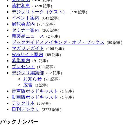
濱村和恵
（3228 記事）
デジクリトーク（ゲスト）
（228 記事）
イベント案内
（643 記事）
展覧会案内
（734 記事）
セミナー案内
（366 記事）
新製品ニュース
（2 記事）
ブックガイド／メイキング・オブ・ブックス
（89 記事）
マガジンガイド
（106 記事）
Webサイト案内
（89 記事）
募集案内
（91 記事）
プレゼント
（199 記事）
デジクリ編集部
（12 記事）
お知らせ
（25 記事）
広告
（2 記事）
音声版ポッドキャスト
（1 記事）
動画版ポッドキャスト
（1 記事）
デジクリ本
（2 記事）
日刊デジクリ
（2772 記事）
バックナンバー