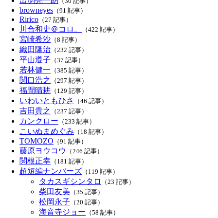
出渕亮一朗
（30 記事）
browneyes
（91 記事）
Ririco
（27 記事）
川合和史＠コロ。
（422 記事）
宮崎希沙
（8 記事）
織田隆治
（232 記事）
平山遵子
（37 記事）
若林健一
（385 記事）
関口浩之
（297 記事）
福間晴耕
（129 記事）
いわいともひさ
（46 記事）
吉田貴之
（237 記事）
カンクロー
（233 記事）
こいぬまめぐみ
（18 記事）
TOMOZO
（91 記事）
藤原ヨウコウ
（246 記事）
関根正幸
（181 記事）
超短編ナンバーズ
（119 記事）
タカスギシンタロ
（23 記事）
柴田友美
（35 記事）
松岡永子
（20 記事）
海音寺ジョー
（58 記事）