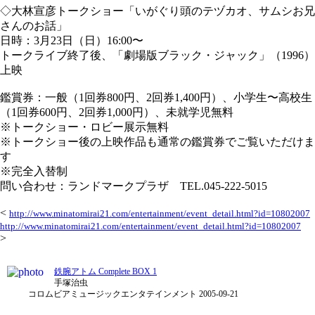
◇大林宣彦トークショー「いがぐり頭のテヅカオ、サムシお兄
さんのお話」
日時：3月23日（日）16:00〜
トークライブ終了後、「劇場版ブラック・ジャック」（1996）
上映
鑑賞券：一般（1回券800円、2回券1,400円）、小学生〜高校生
（1回券600円、2回券1,000円）、未就学児無料
※トークショー・ロビー展示無料
※トークショー後の上映作品も通常の鑑賞券でご覧いただけま
す
※完全入替制
問い合わせ：ランドマークプラザ TEL.045-222-5015
<
http://www.minatomirai21.com/entertainment/event_detail.html?id=10802007
http://www.minatomirai21.com/entertainment/event_detail.html?id=10802007
>
鉄腕アトム Complete BOX 1
手塚治虫
コロムビアミュージックエンタテインメント 2005-09-21