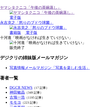
ヤマシタクニコ「午後の茶碗蒸し」
電子版
永吉克之「怒りのブドウ球菌」
書籍版
電子版
十河進「映画がなければ生きていけない」
販売終了
デジクリの姉妹版メールマガジン
写真情報メールマガジン「写真を楽しむ生活」
著者一覧
DGCR NEWS
（17 記事）
神田敏晶
（349 記事）
古籏一浩
（1195 記事）
モモヨ
（223 記事）