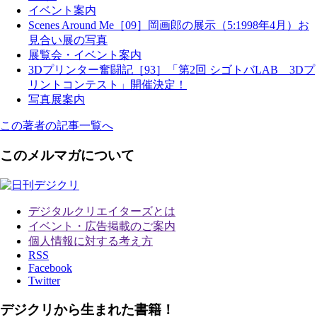
イベント案内
Scenes Around Me［09］岡画郎の展示（5:1998年4月）お
見合い展の写真
展覧会・イベント案内
3Dプリンター奮闘記［93］「第2回 シゴトバLAB 3Dプ
リントコンテスト」開催決定！
写真展案内
この著者の記事一覧へ
このメルマガについて
デジタルクリエイターズ
とは
イベント・広告掲載のご案内
個人情報に対する考え方
RSS
Facebook
Twitter
デジクリから生まれた書籍！