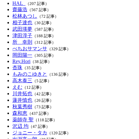
HAL_
（207 記事）
齋藤浩
（567 記事）
松林あつし
（72 記事）
相子達也
（30 記事）
武田瑛夢
（587 記事）
津田淳子
（188 記事）
所 幸則
（312 記事）
べちおサマンサ
（329 記事）
岡田陽一
（305 記事）
Rey.Hori
（38 記事）
杏珠
（35 記事）
もみのこゆきと
（136 記事）
高木泰三
（5 記事）
えむ
（12 記事）
川井拓也
（42 記事）
蓮井慎也
（26 記事）
秋葉秀樹
（73 記事）
森和恵
（437 記事）
薬師寺 聖
（118 記事）
沢辺 均
（47 記事）
ジョニー・タカ
（120 記事）