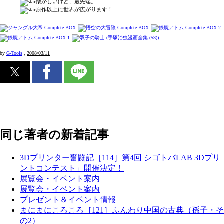
懐かしいけど、最先端。
原作以上に世界が広がります！
by
G-Tools
,
2008/03/11
同じ著者の新着記事
3Dプリンター奮闘記［114］第4回 シゴトバLAB 3Dプリ
ントコンテスト」開催決定！
展覧会・イベント案内
展覧会・イベント案内
プレゼント＆イベント情報
まにまにころころ［121］ふんわり中国の古典（孫子・そ
の2）