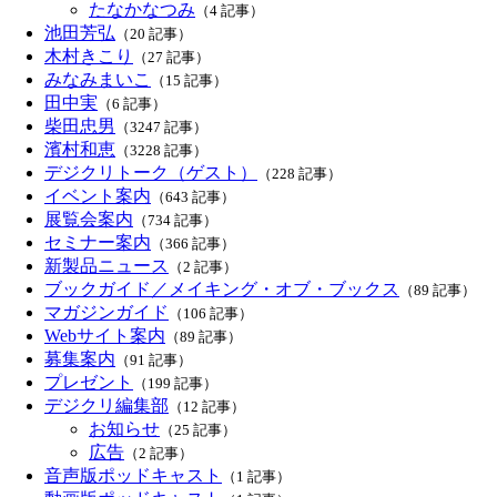
たなかなつみ
（4 記事）
池田芳弘
（20 記事）
木村きこり
（27 記事）
みなみまいこ
（15 記事）
田中実
（6 記事）
柴田忠男
（3247 記事）
濱村和恵
（3228 記事）
デジクリトーク（ゲスト）
（228 記事）
イベント案内
（643 記事）
展覧会案内
（734 記事）
セミナー案内
（366 記事）
新製品ニュース
（2 記事）
ブックガイド／メイキング・オブ・ブックス
（89 記事）
マガジンガイド
（106 記事）
Webサイト案内
（89 記事）
募集案内
（91 記事）
プレゼント
（199 記事）
デジクリ編集部
（12 記事）
お知らせ
（25 記事）
広告
（2 記事）
音声版ポッドキャスト
（1 記事）