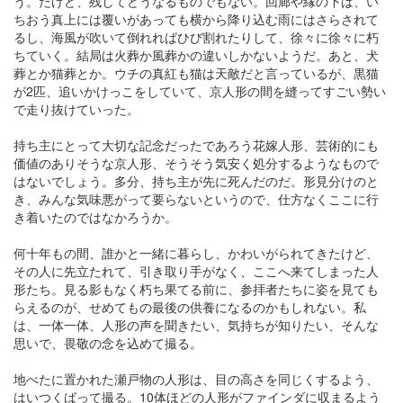
う。だけど、残してどうなるものでもない。回廊や縁の下は、い
ちおう真上には覆いがあっても横から降り込む雨にはさらされて
るし、海風が吹いて倒れればひび割れたりして、徐々に徐々に朽
ちていく。結局は火葬か風葬かの違いしかないようだ。あと、犬
葬とか猫葬とか。ウチの真紅も猫は天敵だと言っているが、黒猫
が2匹、追いかけっこをしていて、京人形の間を縫ってすごい勢い
で走り抜けていった。
持ち主にとって大切な記念だったであろう花嫁人形、芸術的にも
価値のありそうな京人形、そうそう気安く処分するようなもので
はないでしょう。多分、持ち主が先に死んだのだ。形見分けのと
き、みんな気味悪がって要らないというので、仕方なくここに行
き着いたのではなかろうか。
何十年もの間、誰かと一緒に暮らし、かわいがられてきたけど、
その人に先立たれて、引き取り手がなく、ここへ来てしまった人
形たち。見る影もなく朽ち果てる前に、参拝者たちに姿を見ても
らえるのが、せめてもの最後の供養になるのかもしれない。私
は、一体一体、人形の声を聞きたい、気持ちが知りたい、そんな
思いで、畏敬の念を込めて撮る。
地べたに置かれた瀬戸物の人形は、目の高さを同じくするよう、
はいつくばって撮る。10体ほどの人形がファインダに収まるよう