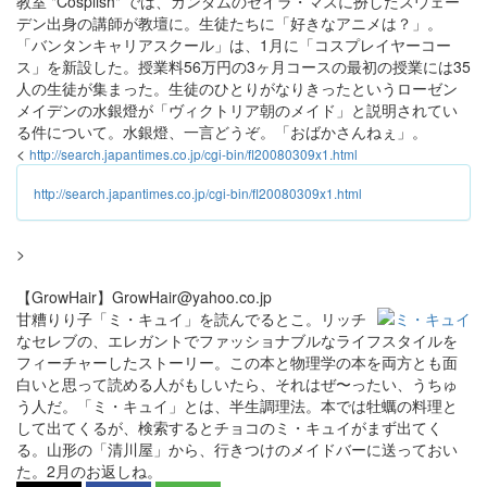
教室 "Cosplish" では、ガンダムのセイラ・マスに扮したスウェー
デン出身の講師が教壇に。生徒たちに「好きなアニメは？」。
「バンタンキャリアスクール」は、1月に「コスプレイヤーコー
ス」を新設した。授業料56万円の3ヶ月コースの最初の授業には35
人の生徒が集まった。生徒のひとりがなりきったというローゼン
メイデンの水銀燈が「ヴィクトリア朝のメイド」と説明されてい
る件について。水銀燈、一言どうぞ。「おばかさんねぇ」。
<
http://search.japantimes.co.jp/cgi-bin/fl20080309x1.html
http://search.japantimes.co.jp/cgi-bin/fl20080309x1.html
>
【GrowHair】GrowHair@yahoo.co.jp
甘糟りり子「ミ・キュイ」を読んでるとこ。リッチ
なセレブの、エレガントでファッショナブルなライフスタイルを
フィーチャーしたストーリー。この本と物理学の本を両方とも面
白いと思って読める人がもしいたら、それはぜ〜ったい、うちゅ
う人だ。「ミ・キュイ」とは、半生調理法。本では牡蠣の料理と
して出てくるが、検索するとチョコのミ・キュイがまず出てく
る。山形の「清川屋」から、行きつけのメイドバーに送っておい
た。2月のお返しね。