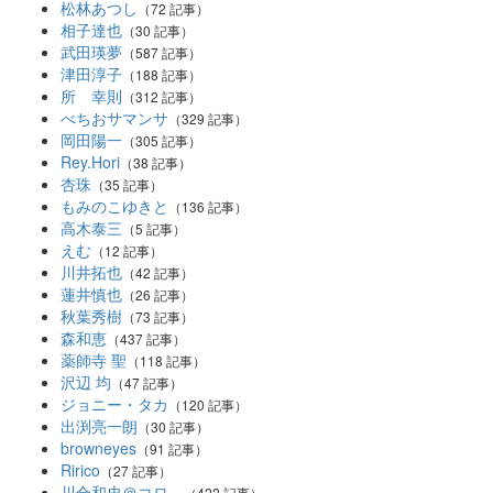
松林あつし
（72 記事）
相子達也
（30 記事）
武田瑛夢
（587 記事）
津田淳子
（188 記事）
所 幸則
（312 記事）
べちおサマンサ
（329 記事）
岡田陽一
（305 記事）
Rey.Hori
（38 記事）
杏珠
（35 記事）
もみのこゆきと
（136 記事）
高木泰三
（5 記事）
えむ
（12 記事）
川井拓也
（42 記事）
蓮井慎也
（26 記事）
秋葉秀樹
（73 記事）
森和恵
（437 記事）
薬師寺 聖
（118 記事）
沢辺 均
（47 記事）
ジョニー・タカ
（120 記事）
出渕亮一朗
（30 記事）
browneyes
（91 記事）
Ririco
（27 記事）
川合和史＠コロ。
（422 記事）