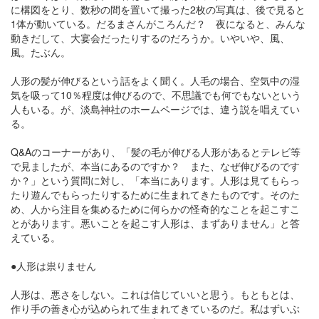
に構図をとり、数秒の間を置いて撮った2枚の写真は、後で見ると
1体が動いている。だるまさんがころんだ？ 夜になると、みんな
動きだして、大宴会だったりするのだろうか。いやいや、風、
風。たぶん。
人形の髪が伸びるという話をよく聞く。人毛の場合、空気中の湿
気を吸って10％程度は伸びるので、不思議でも何でもないという
人もいる。が、淡島神社のホームページでは、違う説を唱えてい
る。
Q&Aのコーナーがあり、「髪の毛が伸びる人形があるとテレビ等
で見ましたが、本当にあるのですか？ また、なぜ伸びるのです
か？」という質問に対し、「本当にあります。人形は見てもらっ
たり遊んでもらったりするために生まれてきたものです。そのた
め、人から注目を集めるために何らかの怪奇的なことを起こすこ
とがあります。悪いことを起こす人形は、まずありません」と答
えている。
●人形は祟りません
人形は、悪さをしない。これは信じていいと思う。もともとは、
作り手の善き心が込められて生まれてきているのだ。私はずいぶ