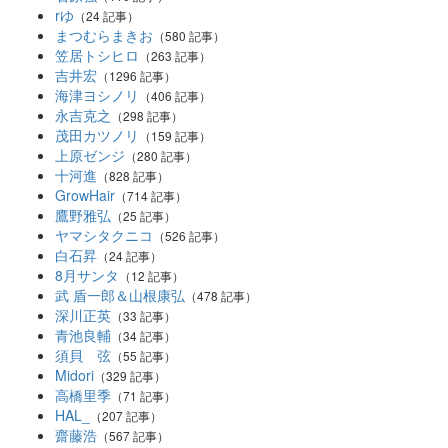
rゆ
（24 記事）
まつむらまきお
（580 記事）
笠居トシヒロ
（263 記事）
吉井宏
（1296 記事）
海津ヨシノリ
（406 記事）
永吉克之
（298 記事）
茂田カツノリ
（159 記事）
上原ゼンジ
（280 記事）
十河進
（828 記事）
GrowHair
（714 記事）
鷹野雅弘
（25 記事）
ヤマシタクニコ
（526 記事）
白石昇
（24 記事）
8月サンタ
（12 記事）
武 盾一郎＆山根康弘
（478 記事）
深川正英
（33 記事）
青池良輔
（34 記事）
須貝 弦
（55 記事）
Midori
（329 記事）
高橋里季
（71 記事）
HAL_
（207 記事）
齋藤浩
（567 記事）