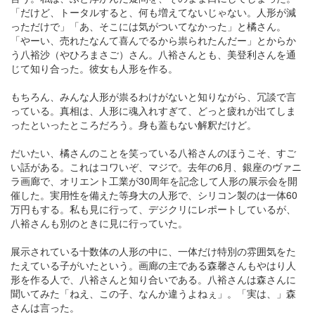
「だけど、トータルすると、何も増えてないじゃない。人形が減
っただけで」「あ、そこには気がついてなかった」と橘さん。
「やーい、売れたなんて喜んでるから祟られたんだー」とからか
う八裕沙（やひろまさご）さん。八裕さんとも、美登利さんを通
じて知り合った。彼女も人形を作る。
もちろん、みんな人形が祟るわけがないと知りながら、冗談で言
っている。真相は、人形に魂入れすぎて、どっと疲れが出てしま
ったといったところだろう。身も蓋もない解釈だけど。
だいたい、橘さんのことを笑っている八裕さんのほうこそ、すご
い話がある。これはコワいぞ、マジで。去年の6月、銀座のヴァニ
ラ画廊で、オリエント工業が30周年を記念して人形の展示会を開
催した。実用性を備えた等身大の人形で、シリコン製のは一体60
万円もする。私も見に行って、デジクリにレポートしているが、
八裕さんも別のときに見に行っていた。
展示されている十数体の人形の中に、一体だけ特別の雰囲気をた
たえている子がいたという。画廊の主である森馨さんもやはり人
形を作る人で、八裕さんと知り合いである。八裕さんは森さんに
聞いてみた「ねえ、この子、なんか違うよねぇ」。「実は、」森
さんは言った。