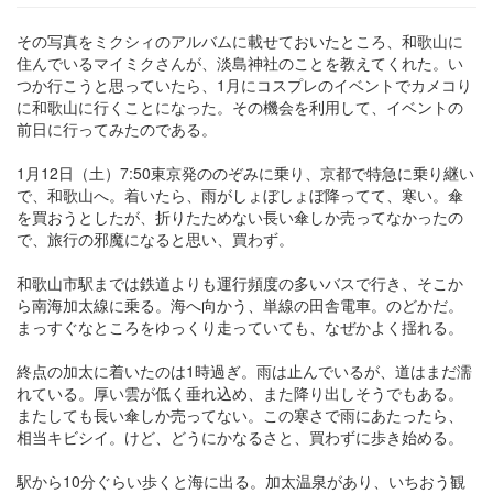
その写真をミクシィのアルバムに載せておいたところ、和歌山に
住んでいるマイミクさんが、淡島神社のことを教えてくれた。い
つか行こうと思っていたら、1月にコスプレのイベントでカメコり
に和歌山に行くことになった。その機会を利用して、イベントの
前日に行ってみたのである。
1月12日（土）7:50東京発ののぞみに乗り、京都で特急に乗り継い
で、和歌山へ。着いたら、雨がしょぼしょぼ降ってて、寒い。傘
を買おうとしたが、折りたためない長い傘しか売ってなかったの
で、旅行の邪魔になると思い、買わず。
和歌山市駅までは鉄道よりも運行頻度の多いバスで行き、そこか
ら南海加太線に乗る。海へ向かう、単線の田舎電車。のどかだ。
まっすぐなところをゆっくり走っていても、なぜかよく揺れる。
終点の加太に着いたのは1時過ぎ。雨は止んでいるが、道はまだ濡
れている。厚い雲が低く垂れ込め、また降り出しそうでもある。
またしても長い傘しか売ってない。この寒さで雨にあたったら、
相当キビシイ。けど、どうにかなるさと、買わずに歩き始める。
駅から10分ぐらい歩くと海に出る。加太温泉があり、いちおう観