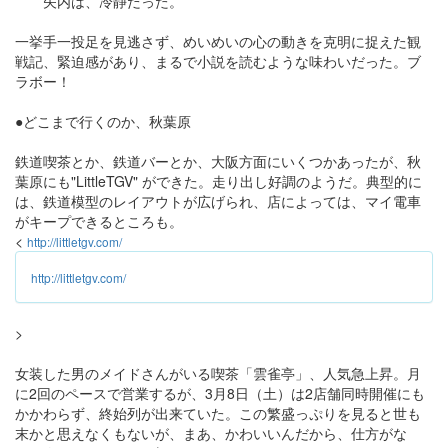
矢内は、冷静だった。
一挙手一投足を見逃さず、めいめいの心の動きを克明に捉えた観
戦記、緊迫感があり、まるで小説を読むような味わいだった。ブ
ラボー！
●どこまで行くのか、秋葉原
鉄道喫茶とか、鉄道バーとか、大阪方面にいくつかあったが、秋
葉原にも"LittleTGV" ができた。走り出し好調のようだ。典型的に
は、鉄道模型のレイアウトが広げられ、店によっては、マイ電車
がキープできるところも。
<
http://littletgv.com/
http://littletgv.com/
>
女装した男のメイドさんがいる喫茶「雲雀亭」、人気急上昇。月
に2回のペースで営業するが、3月8日（土）は2店舗同時開催にも
かかわらず、終始列が出来ていた。この繁盛っぷりを見ると世も
末かと思えなくもないが、まあ、かわいいんだから、仕方がな