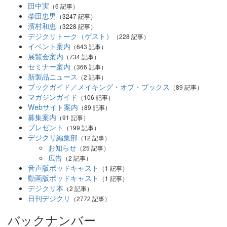
田中実
（6 記事）
柴田忠男
（3247 記事）
濱村和恵
（3228 記事）
デジクリトーク（ゲスト）
（228 記事）
イベント案内
（643 記事）
展覧会案内
（734 記事）
セミナー案内
（366 記事）
新製品ニュース
（2 記事）
ブックガイド／メイキング・オブ・ブックス
（89 記事）
マガジンガイド
（106 記事）
Webサイト案内
（89 記事）
募集案内
（91 記事）
プレゼント
（199 記事）
デジクリ編集部
（12 記事）
お知らせ
（25 記事）
広告
（2 記事）
音声版ポッドキャスト
（1 記事）
動画版ポッドキャスト
（1 記事）
デジクリ本
（2 記事）
日刊デジクリ
（2772 記事）
バックナンバー