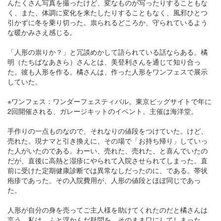
んたくさん写真を撮ったけど、変なものが写ったりすることもな
く、また、体調に変化を来たしたりすることもなく、風邪ひとつ
引かずに冬を乗り切った。祟られるどころか、守られているよう
な暖かみさえ感じる。
「人形の祟りか？」と冗談めかして語られている話ならある。橘
明（たちばなあきら）さんとは、美登利さんを通じて知り合っ
た。彼も人形を作る。橘さんは、作った人形をワンフェスで展示
していた。
※ワンフェス：ワンダーフェスティバル。東京ビッグサイトで年に
2回開催される、ガレージキットのイベント。主催は海洋堂。
手作りの一点ものなので、それなりの値段をつけていた。けど、
売れた。現ナマと引き換えに、その場で「お持ち帰り」していっ
た人がいたのである。わーい、売れた、売れた、と喜んでいたの
だが、直後に高熱と湿疹にやられて入院させられてしまった。直
前に受けた定期健康診断では異常なしだったのに、である。帯状
疱疹であった。その入院費用が、人形の値段とほぼ同じであっ
た。
人形が自分の身を売ってご主人様を助けてくれたのだと橘さんは
言う。私は、ふと浮かんだ疑問を、そのまま口にしてしまった。