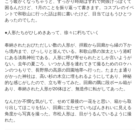
こう暖かくなっちゃうと、すっかり時期はずれで間抜けっぽくて
困るんだけど、1月のことを振り返って書きます。コスプレのイベ
ントで和歌山に行った話は前に書いたけど、目当てはもうひとつ
あったのでした。
●人形たちがひしめきあって、徐々に朽ちていく
奉納されたおびただしい数の人形が、拝殿から回廊から縁の下か
ら境内まで、びっしりと並んでいる。和歌山県の加太という港町
にある淡島神社である。人形に呼び寄せられたとしか言いようが
ない。去年の夏ごろ、いつか人形を連れてきて撮るためのロケハ
ンのつもりで、長野県の高原の田園地帯へ行った。たまたま通り
がかった神社は、高い杉の木立に埋もれるようにしてあり、神秘
的な感じがしたので、立ち寄ってみた。回廊の隅に段ボール箱が
あり、奉納された人形が20体ほど、無造作に転がしてあった。
なんだか不憫な気がして、せめて最後の一花をと思い、箱から取
り出してほこりを払い、回廊に立たせていちばんきれいに見える
角度から写真を撮った。市松人形は、目がうるんでいるように撮
れた。