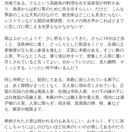
光地である。クエという高級魚の料理を出す温泉宿が何軒かあ
り、漁港からは釣り客のために舟を出すらしい。だけど、こんな
季節のこんな天気の日なので、観光客はどこにも見当たらない。
レストランなども開店休業状態。カモメの鳴き声がこれほどまで
に悲しげに聞こえる光景もなかなかないぞ。
雨は上がったようで、少し明るくなってきた。さらに10分ほど歩
くと、淡島神社に着く。どっしりとした鳥居をくぐり、左側に土
産物屋が立ち並ぶ参道を進むと、正面に本殿がある。すごい数の
人形。平らなところは、通り道以外すべて、密集した人形に覆い
尽くされていると言ってよい。分かっていたのに、見た瞬間、ぞ
くっとする。いったい何千体いるんだ？
同じ仲間どうし、類別してある。本殿に巡らされている廊下に
は、歩く隙間がまったくなく、京人形に埋め尽くされている。正
面の石段の左側は風俗人形、右側は市松人形。その下の縁の下に
は白無垢の花嫁人形。本殿の中には雛人形や童人形。境内には瀬
戸物の人形。人形に限らず、招き猫、居酒屋の狸、蛙、象など
も。般若や能面まで。
奉納された人形は焼かれるのもあるらしい。おそらく、すぐに灰
にしちゃうにはしのびないほど出来のいいのが残してあるのだろ