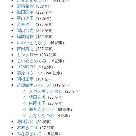
宮崎希沙
（8 記事）
織田隆治
（232 記事）
平山遵子
（37 記事）
若林健一
（385 記事）
関口浩之
（297 記事）
福間晴耕
（129 記事）
いわいともひさ
（46 記事）
吉田貴之
（237 記事）
カンクロー
（233 記事）
こいぬまめぐみ
（18 記事）
TOMOZO
（91 記事）
藤原ヨウコウ
（246 記事）
関根正幸
（181 記事）
超短編ナンバーズ
（119 記事）
タカスギシンタロ
（23 記事）
柴田友美
（35 記事）
松岡永子
（20 記事）
海音寺ジョー
（58 記事）
たなかなつみ
（4 記事）
池田芳弘
（20 記事）
木村きこり
（27 記事）
みなみまいこ
（15 記事）