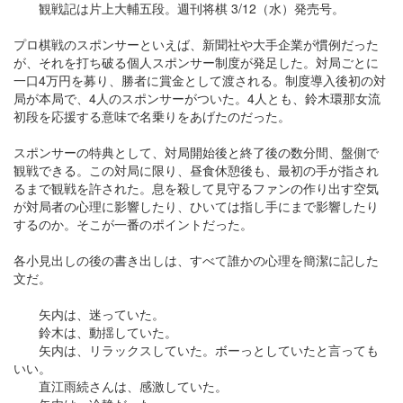
観戦記は片上大輔五段。週刊将棋 3/12（水）発売号。
プロ棋戦のスポンサーといえば、新聞社や大手企業が慣例だった
が、それを打ち破る個人スポンサー制度が発足した。対局ごとに
一口4万円を募り、勝者に賞金として渡される。制度導入後初の対
局が本局で、4人のスポンサーがついた。4人とも、鈴木環那女流
初段を応援する意味で名乗りをあげたのだった。
スポンサーの特典として、対局開始後と終了後の数分間、盤側で
観戦できる。この対局に限り、昼食休憩後も、最初の手が指され
るまで観戦を許された。息を殺して見守るファンの作り出す空気
が対局者の心理に影響したり、ひいては指し手にまで影響したり
するのか。そこが一番のポイントだった。
各小見出しの後の書き出しは、すべて誰かの心理を簡潔に記した
文だ。
矢内は、迷っていた。
鈴木は、動揺していた。
矢内は、リラックスしていた。ボーっとしていたと言っても
いい。
直江雨続さんは、感激していた。