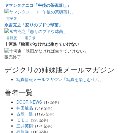
ヤマシタクニコ「午後の茶碗蒸し」
電子版
永吉克之「怒りのブドウ球菌」
書籍版
電子版
十河進「映画がなければ生きていけない」
販売終了
デジクリの姉妹版メールマガジン
写真情報メールマガジン「写真を楽しむ生活」
著者一覧
DGCR NEWS
（17 記事）
神田敏晶
（349 記事）
古籏一浩
（1195 記事）
モモヨ
（223 記事）
三井英樹
（191 記事）
石原強
（110 記事）