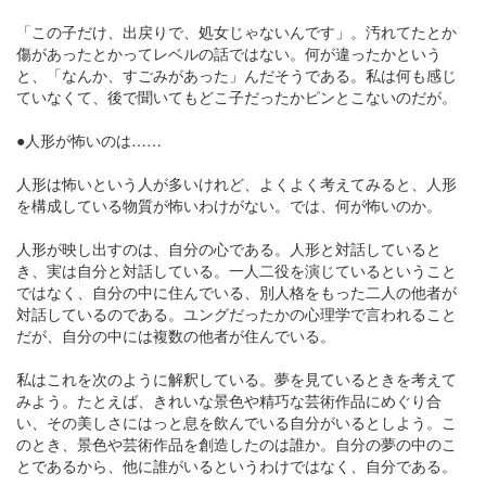
「この子だけ、出戻りで、処女じゃないんです」。汚れてたとか
傷があったとかってレベルの話ではない。何が違ったかという
と、「なんか、すごみがあった」んだそうである。私は何も感じ
ていなくて、後で聞いてもどこ子だったかピンとこないのだが。
●人形が怖いのは……
人形は怖いという人が多いけれど、よくよく考えてみると、人形
を構成している物質が怖いわけがない。では、何が怖いのか。
人形が映し出すのは、自分の心である。人形と対話していると
き、実は自分と対話している。一人二役を演じているということ
ではなく、自分の中に住んでいる、別人格をもった二人の他者が
対話しているのである。ユングだったかの心理学で言われること
だが、自分の中には複数の他者が住んでいる。
私はこれを次のように解釈している。夢を見ているときを考えて
みよう。たとえば、きれいな景色や精巧な芸術作品にめぐり合
い、その美しさにはっと息を飲んでいる自分がいるとしよう。こ
のとき、景色や芸術作品を創造したのは誰か。自分の夢の中のこ
とであるから、他に誰がいるというわけではなく、自分である。