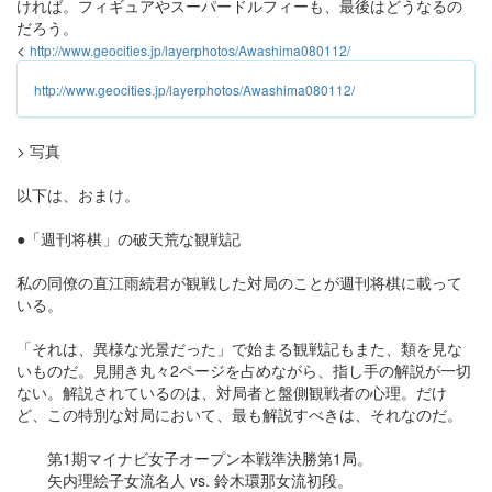
ければ。フィギュアやスーパードルフィーも、最後はどうなるの
だろう。
<
http://www.geocities.jp/layerphotos/Awashima080112/
http://www.geocities.jp/layerphotos/Awashima080112/
> 写真
以下は、おまけ。
●「週刊将棋」の破天荒な観戦記
私の同僚の直江雨続君が観戦した対局のことが週刊将棋に載って
いる。
「それは、異様な光景だった」で始まる観戦記もまた、類を見な
いものだ。見開き丸々2ページを占めながら、指し手の解説が一切
ない。解説されているのは、対局者と盤側観戦者の心理。だけ
ど、この特別な対局において、最も解説すべきは、それなのだ。
第1期マイナビ女子オープン本戦準決勝第1局。
矢内理絵子女流名人 vs. 鈴木環那女流初段。