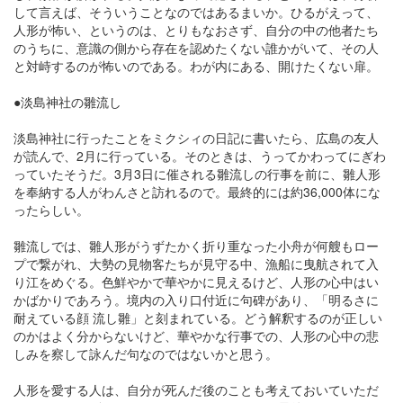
して言えば、そういうことなのではあるまいか。ひるがえって、
人形が怖い、というのは、とりもなおさず、自分の中の他者たち
のうちに、意識の側から存在を認めたくない誰かがいて、その人
と対峙するのが怖いのである。わが内にある、開けたくない扉。
●淡島神社の雛流し
淡島神社に行ったことをミクシィの日記に書いたら、広島の友人
が読んで、2月に行っている。そのときは、うってかわってにぎわ
っていたそうだ。3月3日に催される雛流しの行事を前に、雛人形
を奉納する人がわんさと訪れるので。最終的には約36,000体にな
ったらしい。
雛流しでは、雛人形がうずたかく折り重なった小舟が何艘もロー
プで繋がれ、大勢の見物客たちが見守る中、漁船に曳航されて入
り江をめぐる。色鮮やかで華やかに見えるけど、人形の心中はい
かばかりであろう。境内の入り口付近に句碑があり、「明るさに
耐えている顔 流し雛」と刻まれている。どう解釈するのが正しい
のかはよく分からないけど、華やかな行事での、人形の心中の悲
しみを察して詠んだ句なのではないかと思う。
人形を愛する人は、自分が死んだ後のことも考えておいていただ