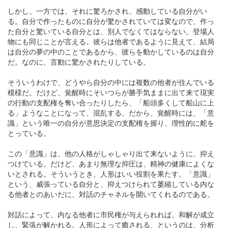
しかし、一方では、それに驚ろかされ、感動している自分がい
る。自分で作ったものに自分が驚かされていては変なので、作っ
た自分と驚いている自分とは、別人でなくてはならない。登場人
物にも同じことが言える。彼らは他者であるように見えて、結局
は自分の夢の中のことであるから、彼らを動かしているのは自分
だ。なのに、言動に驚かされたりしている。
そういうわけで、どうやら自分の中には複数の他者が住んでいる
模様だ。だけど、覚醒時にそいつらが勝手気ままに出て来て現実
の行動の支配権を奪い合ったりしたら、「船頭多くして船山に上
る」ようなことになって、混乱する。だから、覚醒時には、「意
識」という唯一の自分が意思決定の支配権を握り、理性的に舵を
とっている。
この「意識」は、他の人格がしゃしゃり出て来ないように、抑え
つけている。だけど、あまり無理な抑圧は、精神の健康によくな
いとされる。そういうとき、人形はいい役割を果たす。「意識」
という、威張っている自分と、抑えつけられて萎縮している内な
る他者とのあいだに、対話のチャネルを開いてくれるのである。
対話によって、内なる他者に市民権が与えられれば、和解が成立
し、緊張が解かれる。人形によって癒される、というのは、分析