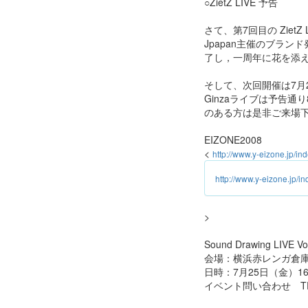
○ZietZ LIVE 予告
さて、第7回目の ZietZ
Jpapan主催のブラ
了し，一周年に花を添
そして、次回開催は7月2
Ginzaライブは予告
のある方は是非ご来場下さ
EIZONE2008
<
http://www.y-eizone.jp/in
http://www.y-eizone.jp/in
>
Sound Drawing LIVE Vo
会場：横浜赤レンガ倉庫
日時：7月25日（金）16:
イベント問い合わせ TEL.