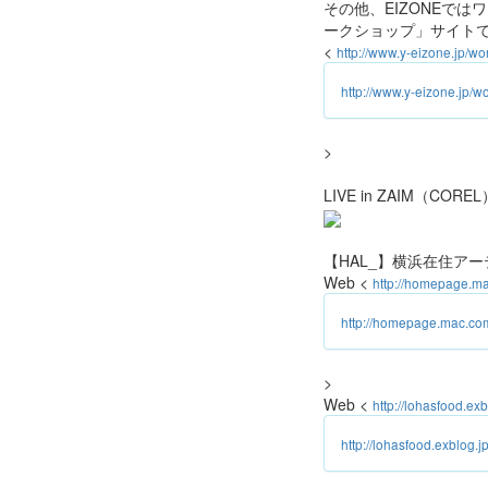
その他、EIZONEで
ークショップ」サイト
<
http://www.y-eizone.jp/wo
http://www.y-eizone.jp/w
>
LIVE in ZAIM（CO
【HAL_】横浜在住アーティ
Web <
http://homepage.m
http://homepage.mac.co
>
Web <
http://lohasfood.exb
http://lohasfood.exblog.jp