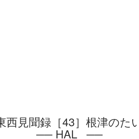
東西見聞録［43］根津のた
── HAL_ ──