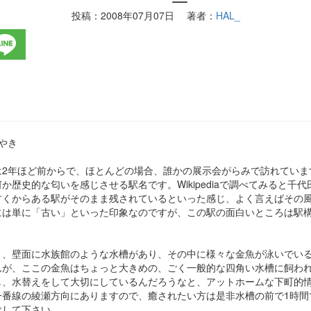
投稿：
2008年07月07日
著者：
HAL_
やき
は2年ほど前からで、ほとんどの場合、誰かの展示会がらみで訪れていま
歴史的な匂いを感じさせる駅名です。Wikipediaで調べてみると千代田
古くからある駅がそのまま残されているといった感じ、よく言えばその
には単に「古い」といった印象なのですが、この駅の面白いところは駅
と、壁面に水族館のような水槽があり、その中に様々な金魚が泳いでい
んが、ここの金魚はちょっと大きめの、ごく一般的な四角い水槽に飼わ
し、水替えをして大切にしているんだろうなと、アットホームな下町的
一番線の綾瀬方向にありますので、癒されたい方は是非水槽の前で1時間
ぶして下さい。