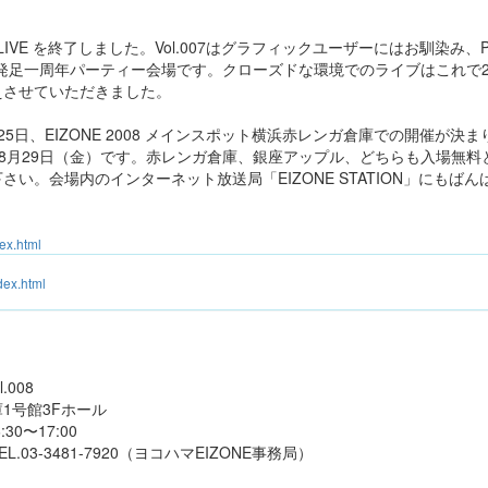
 LIVE を終了しました。Vol.007はグラフィックユーザーにはお馴染み、Pa
ンド発足一周年パーティー会場です。クローズドな環境でのライブはこれで
えさせていただきました。
5日、EIZONE 2008 メインスポット横浜赤レンガ倉庫での開催が決まり
通り8月29日（金）です。赤レンガ倉庫、銀座アップル、どちらも入場無
い。会場内のインターネット放送局「EIZONE STATION」にもば
dex.html
dex.html
l.008
1号館3Fホール
30〜17:00
03-3481-7920（ヨコハマEIZONE事務局）