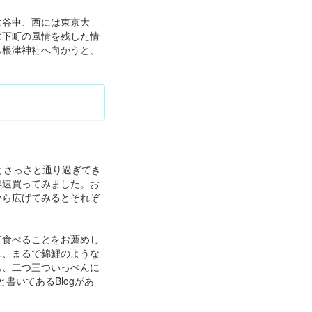
に谷中、西には東京大
に下町の風情を残した情
ら根津神社へ向かうと、
とさっさと通り過ぎてき
早速買ってみました。お
から広げてみるとそれぞ
て食べることをお薦めし
し、まるで錦鯉のような
も、二つ三ついっぺんに
書いてあるBlogがあ