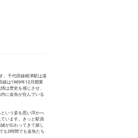
す。千代田線根津駅は湯
線は1969年12月開業
風情は歴史を感じさせ、
構内に金魚が住んでいる
るという姿を思い浮かべ
れています。きっと駅員
情緒が伝わってきて嬉し
でも2時間でも金魚たち