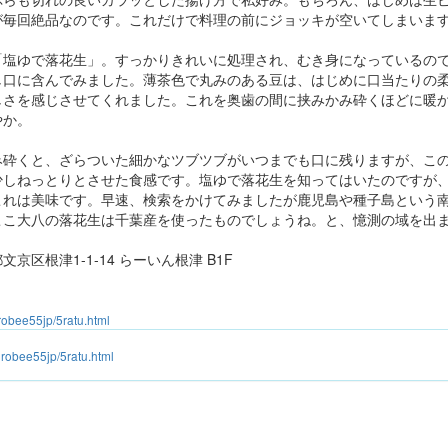
が毎回絶品なのです。これだけで料理の前にジョッキが空いてしまいま
「塩ゆで落花生」。すっかりきれいに処理され、むき身になっているの
し口に含んでみました。薄茶色で丸みのある豆は、はじめに口当たりの
しさを感じさせてくれました。これを奥歯の間に挟みかみ砕くほどに暖
やか。
み砕くと、ざらついた細かなツブツブがいつまでも口に残りますが、こ
少しねっとりとさせた食感です。塩ゆで落花生を知ってはいたのですが
これは美味です。早速、検索をかけてみましたが鹿児島や種子島という
ここ大八の落花生は千葉産を使ったものでしょうね。と、憶測の域を出
京区根津1-1-14 らーいん根津 B1F
urobee55jp/5ratu.html
kurobee55jp/5ratu.html