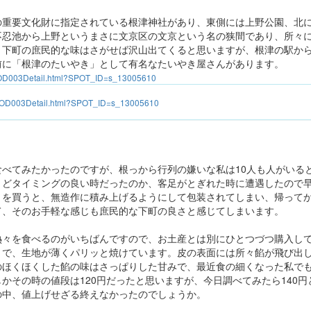
の重要文化財に指定されている根津神社があり、東側には上野公園、北
不忍池から上野というまさに文京区の文京という名の狭間であり、所々
。下町の庶民的な味はさがせば沢山出てくると思いますが、根津の駅か
前に「根津のたいやき」として有名なたいやき屋さんがあります。
jp/OD003Detail.html?SPOT_ID=s_13005610
jp/OD003Detail.html?SPOT_ID=s_13005610
食べてみたかったのですが、根っから行列の嫌いな私は10人も人がいる
うどタイミングの良い時だったのか、客足がとぎれた時に遭遇したので
きを買うと、無造作に積み上げるようにして包装されてしまい、帰って
て、そのお手軽な感じも庶民的な下町の良さと感じてしまいます。
熱々を食べるのがいちばんですので、お土産とは別にひとつづつ購入し
りで、生地が薄くパリッと焼けています。皮の表面には所々餡が飛び出
のほくほくした餡の味はさっぱりした甘みで、最近食の細くなった私で
かその時の値段は120円だったと思いますが、今日調べてみたら140円と
の中、値上げせざる終えなかったのでしょうか。