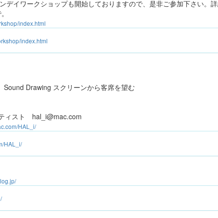
はワンデイワークショップも開始しておりますので、是非ご参加下さい。
で。
rkshop/index.html
orkshop/index.html
REL）Sound Drawing スクリーンから客席を望む
スト hal_i@mac.com
ac.com/HAL_i/
m/HAL_i/
log.jp/
/