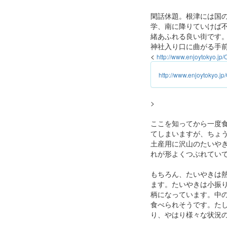
閑話休題。根津には国
学、南に降りていけば
緒あふれる良い街です
神社入り口に曲がる手
<
http://www.enjoytokyo.
http://www.enjoytokyo.
>
ここを知ってから一度
てしまいますが、ちょ
土産用に沢山のたいや
れが形よくつぶれてい
もちろん、たいやきは
ます。たいやきは小振
柄になっています。中
食べられそうです。たし
り、やはり様々な状況