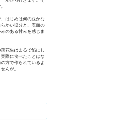
す。
で、はじめは何の豆かな
柔らかい塩分と、表面の
かみのある甘みを感じま
の落花生はまるで餡にし
、実際に食べたことはな
南の方で作られているよ
ませんが。