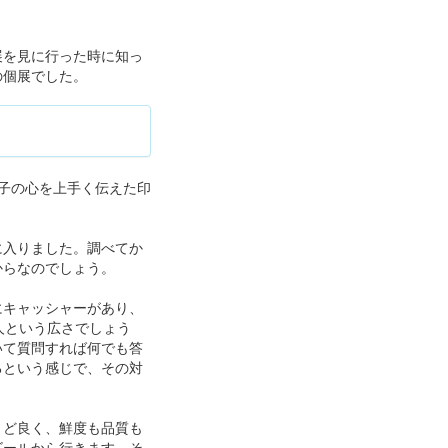
展を見に行った時に知っ
の個展でした。
子の心を上手く伝えた印
に入りました。調べてか
からなのでしょう。
にキャッシャーがあり、
人という広さでしょう
いて質問すれば何でも答
るという感じで、その対
うど良く、鮮度も品質も
ビールから行きます。そ