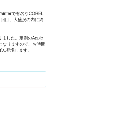
interで有名なCOREL
2回目、大盛況の内に終
ました。定例のApple
料となりますので、お時間
んばん登場します。