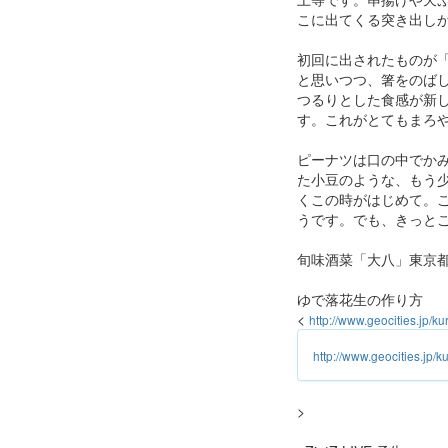
こに出てくる突き出し
初回に出されたものが
と思いつつ、箸をのば
つるりとした食感が新
す。これがとてもまろ
ピーナツは口の中でか
た小豆のような、もう
くこの時がはじめて。
うです。でも、きっと
旬味酒菜「大八」東京都文
ゆで落花生の作り方
<
http://www.geocities.jp/k
http://www.geocities.jp/
>