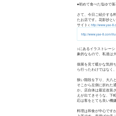
●初めて食べた塩ゆで落
さて、今日ご紹介する
たお店です。花影抄と
サイト<
http://www.yae-8.c
http://www.yae-8.com/illu
>にあるイラストレー
象的なもので、私達は
個展を見て暖かな気持
ら行ったわけではなく
狭い階段を下り、大八
そこから左側に折れた
か。店自体は最近改装
えが出てきそうな、下
応は客をとても良い機
料理は和食が中心です
上等です。串揚げや天