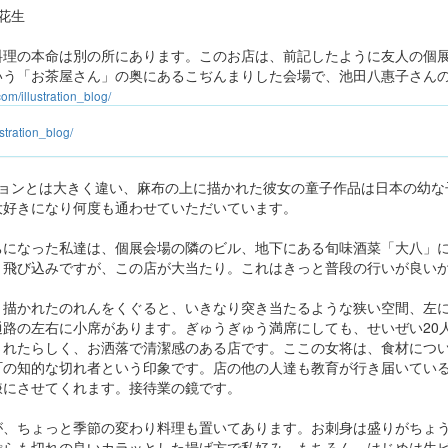
花生
料理の本命は別の所にあります。このお店は、前記したように友人の個
いう「お茶屋さん」の奥にあるこぢんまりした会場で、池田八惠子さん
om/illustration_blog/
stration_blog/
ションとは大きく違い、麻布の上に描かれた彼女の童子作品は日本の幼な
大好きになり何度も通わせていただいています。
ちになった私達は、個展会場の隣のビル、地下にある旬味酒菜「大八」
、飛び込みですが、この店が大当たり。これはきっと普段の行いが良い
と描かれたのれんをくぐると、いきなり突き当たるような狭い空間、左
通路の左右に小席があります。ぎゅうぎゅう満席にしても、せいぜい20
されたらしく、お洒落で清潔感のある店です。ここの女将は、食材につ
町の知的な切れ者という印象です。店の他の人達も教育が行き届いてい
嫌にさせてくれます。接待業の鏡です。
が、ちょっと季節の変わり料理も置いてあります。お刺身は盛りがちょ
ぷらも切れの良いカラッとした揚げ方で私好み。もちろん、はじめは生