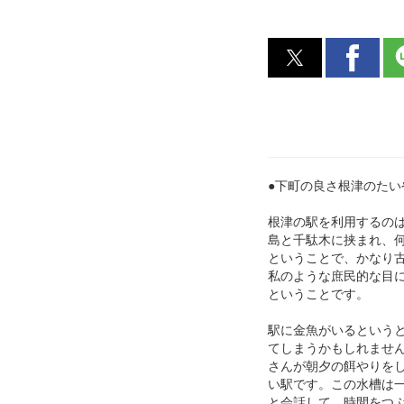
●下町の良さ根津のたい
根津の駅を利用するの
島と千駄木に挟まれ、何か
ということで、かなり
私のような庶民的な目
ということです。
駅に金魚がいるという
てしまうかもしれませ
さんが朝夕の餌やりを
い駅です。この水槽は
と会話して、時間をつ