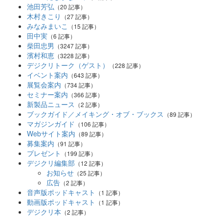
池田芳弘
（20 記事）
木村きこり
（27 記事）
みなみまいこ
（15 記事）
田中実
（6 記事）
柴田忠男
（3247 記事）
濱村和恵
（3228 記事）
デジクリトーク（ゲスト）
（228 記事）
イベント案内
（643 記事）
展覧会案内
（734 記事）
セミナー案内
（366 記事）
新製品ニュース
（2 記事）
ブックガイド／メイキング・オブ・ブックス
（89 記事）
マガジンガイド
（106 記事）
Webサイト案内
（89 記事）
募集案内
（91 記事）
プレゼント
（199 記事）
デジクリ編集部
（12 記事）
お知らせ
（25 記事）
広告
（2 記事）
音声版ポッドキャスト
（1 記事）
動画版ポッドキャスト
（1 記事）
デジクリ本
（2 記事）