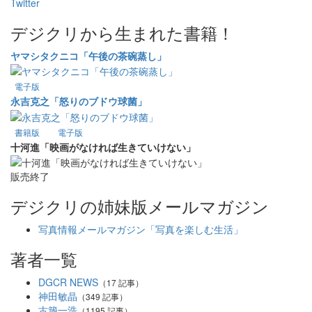
Twitter
デジクリから生まれた書籍！
ヤマシタクニコ「午後の茶碗蒸し」
電子版
永吉克之「怒りのブドウ球菌」
書籍版
電子版
十河進「映画がなければ生きていけない」
販売終了
デジクリの姉妹版メールマガジン
写真情報メールマガジン「写真を楽しむ生活」
著者一覧
DGCR NEWS
（17 記事）
神田敏晶
（349 記事）
古籏一浩
（1195 記事）