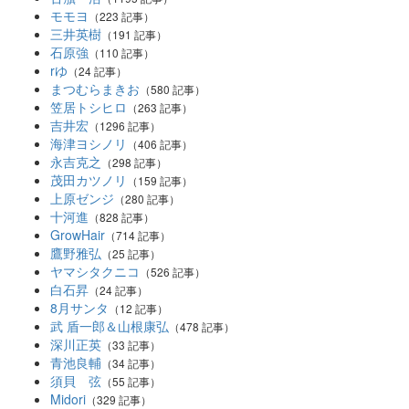
モモヨ
（223 記事）
三井英樹
（191 記事）
石原強
（110 記事）
rゆ
（24 記事）
まつむらまきお
（580 記事）
笠居トシヒロ
（263 記事）
吉井宏
（1296 記事）
海津ヨシノリ
（406 記事）
永吉克之
（298 記事）
茂田カツノリ
（159 記事）
上原ゼンジ
（280 記事）
十河進
（828 記事）
GrowHair
（714 記事）
鷹野雅弘
（25 記事）
ヤマシタクニコ
（526 記事）
白石昇
（24 記事）
8月サンタ
（12 記事）
武 盾一郎＆山根康弘
（478 記事）
深川正英
（33 記事）
青池良輔
（34 記事）
須貝 弦
（55 記事）
Midori
（329 記事）