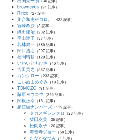
出渕亮一朗
（30 記事）
browneyes
（91 記事）
Ririco
（27 記事）
川合和史＠コロ。
（422 記事）
宮崎希沙
（8 記事）
織田隆治
（232 記事）
平山遵子
（37 記事）
若林健一
（385 記事）
関口浩之
（297 記事）
福間晴耕
（129 記事）
いわいともひさ
（46 記事）
吉田貴之
（237 記事）
カンクロー
（233 記事）
こいぬまめぐみ
（18 記事）
TOMOZO
（91 記事）
藤原ヨウコウ
（246 記事）
関根正幸
（181 記事）
超短編ナンバーズ
（119 記事）
タカスギシンタロ
（23 記事）
柴田友美
（35 記事）
松岡永子
（20 記事）
海音寺ジョー
（58 記事）
たなかなつみ
（4 記事）