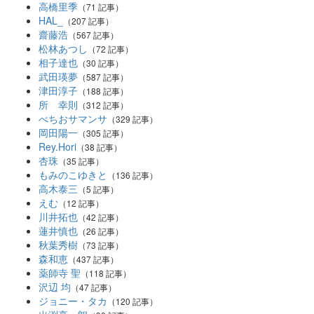
高橋里季
（71 記事）
HAL_
（207 記事）
齋藤浩
（567 記事）
松林あつし
（72 記事）
相子達也
（30 記事）
武田瑛夢
（587 記事）
津田淳子
（188 記事）
所 幸則
（312 記事）
べちおサマンサ
（329 記事）
岡田陽一
（305 記事）
Rey.Hori
（38 記事）
杏珠
（35 記事）
もみのこゆきと
（136 記事）
高木泰三
（5 記事）
えむ
（12 記事）
川井拓也
（42 記事）
蓮井慎也
（26 記事）
秋葉秀樹
（73 記事）
森和恵
（437 記事）
薬師寺 聖
（118 記事）
沢辺 均
（47 記事）
ジョニー・タカ
（120 記事）