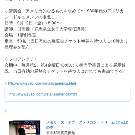
◇講演会「アメリカ的なるものを求めて〜1930年代のアメリカ
ン・ドキュメンツの眼差し」
日時：9月12日（金）18:00〜
講師：日高優（群馬県立女子大学専任講師）
会場：1階創作室
定員：50名（当日有効の展覧会チケット半券を持つ人に10時より
整理券を配布）
◇フロアレクチャー
会期中、毎月第2、第4金曜日16:00より担当学芸員による展示解
説。当日有効の展覧会チケットを待つ人はだれでも参加できる。
<
http://www.syabi.com/details/america.html
http://www.syabi.com/details/america.html
>
メモリーズ・オブ・アメリカン・ドリーム (とんぼ
の本)
東京都写真美術館