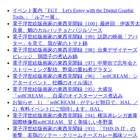
イベント案内「EGT Let's Enjoy with the Digital Graphic
Tools.」「ルアー展」
電子浮世絵版画家の東西見聞録［100］最終回 伊坂芳太
良展、鯛のカルパッチョとバジルソース
電子浮世絵版画家の東西見聞録［99］話題の映画「アバ
ター」を見て、我が家のトマト鍋
電子浮世絵版画家の東西見聞録［98］台東デザイナーズ
ビレッジ、鶏団子の煮込み鍋
電子浮世絵版画家の東西見聞録［97］中華街で忘年会と
ストリーミング配信、野菜の重ね煮グラタン
電子浮世絵版画家の東西見聞録［96］「softCREAM」シ
アターイベント、牡蠣のオイル漬け
電子浮世絵版画家の東西見聞録［95］大盛況
「softCREAM」、白菜のオイスターソース煮込み
お知らせ 1）「softCREAM」がテレビ朝日で。HAL_／
2）有料イベントにご招待します。HAL_
電子浮世絵版画家の東西見聞録［94］横浜赤レンガ倉庫
国際映像祭softCREAM、甘く美味しい冬野菜
電子浮世絵版画家の東西見聞録［93］「THIS IS IT」の
衝撃 若鶏のソテー・クリームチーズカレー風味ソース