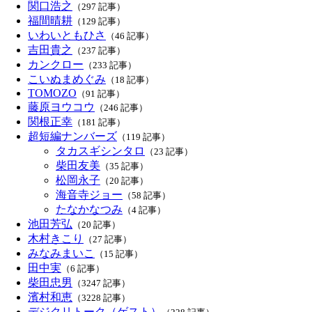
関口浩之
（297 記事）
福間晴耕
（129 記事）
いわいともひさ
（46 記事）
吉田貴之
（237 記事）
カンクロー
（233 記事）
こいぬまめぐみ
（18 記事）
TOMOZO
（91 記事）
藤原ヨウコウ
（246 記事）
関根正幸
（181 記事）
超短編ナンバーズ
（119 記事）
タカスギシンタロ
（23 記事）
柴田友美
（35 記事）
松岡永子
（20 記事）
海音寺ジョー
（58 記事）
たなかなつみ
（4 記事）
池田芳弘
（20 記事）
木村きこり
（27 記事）
みなみまいこ
（15 記事）
田中実
（6 記事）
柴田忠男
（3247 記事）
濱村和恵
（3228 記事）
デジクリトーク（ゲスト）