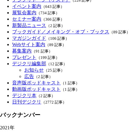
（228 記事）
イベント案内
（643 記事）
展覧会案内
（734 記事）
セミナー案内
（366 記事）
新製品ニュース
（2 記事）
ブックガイド／メイキング・オブ・ブックス
（89 記事）
マガジンガイド
（106 記事）
Webサイト案内
（89 記事）
募集案内
（91 記事）
プレゼント
（199 記事）
デジクリ編集部
（12 記事）
お知らせ
（25 記事）
広告
（2 記事）
音声版ポッドキャスト
（1 記事）
動画版ポッドキャスト
（1 記事）
デジクリ本
（2 記事）
日刊デジクリ
（2772 記事）
バックナンバー
2021年