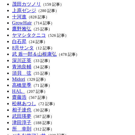
茂田カツノリ
（159 記事）
上原ゼンジ
（280 記事）
十河進
（828 記事）
GrowHair
（714 記事）
鷹野雅弘
（25 記事）
ヤマシタクニコ
（526 記事）
白石昇
（24 記事）
8月サンタ
（12 記事）
武 盾一郎＆山根康弘
（478 記事）
深川正英
（33 記事）
青池良輔
（34 記事）
須貝 弦
（55 記事）
Midori
（329 記事）
高橋里季
（71 記事）
HAL_
（207 記事）
齋藤浩
（567 記事）
松林あつし
（72 記事）
相子達也
（30 記事）
武田瑛夢
（587 記事）
津田淳子
（188 記事）
所 幸則
（312 記事）