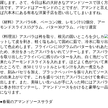
躍します。さて、今日は私の大好きなアマンドソースで頂く方
法です。アマンドはアーモンドのことですが、アマンドと言え
ば六本木にある有名な洋菓子店を思い出してしまいますね。
《材料》アスパラ6本、ベーコン2枚、レモン汁1/2個分、アー
モンドスライス15グラム、バター30グラム、パセリ適宜
《料理法》アスパラは袴を取り、根元の固いところを少しカ
ットして皮を剥き、軽く塩もみして固めに茹で、冷水に取り出
して色止めします。フライパンに10グラムのバターをいれあた
ため、水分をきったアスパラをいれてソテーします。アスパラ
を取り出したフライパンに残りのバターを入れ、白く泡だって
来たらアーモンドスライスを入れます。ほどよく色がついて来
たところで、水50ミリリットルとレモン汁を入れ一煮立ちさ
せ、刻みパセリを加え、ブラックペッパーを振り入れてソース
の出来上がりです。これを盛りつけたアスパラにかけて食卓に
出します。また、美味しい生ハムが手に入った時にはアスパラ
に巻き付けてソテーし、アマンドソースをかけると豪華な一品
になります。
●春菊のアマンドソースサラダ