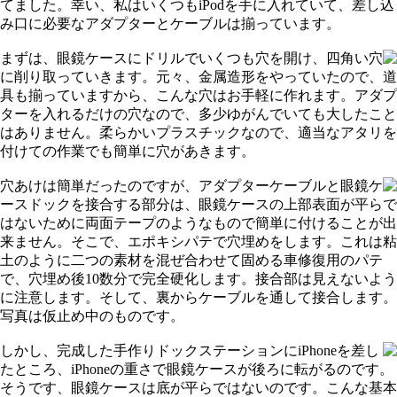
てました。幸い、私はいくつもiPodを手に入れていて、差し込
み口に必要なアダプターとケーブルは揃っています。
まずは、眼鏡ケースにドリルでいくつも穴を開け、四角い穴
に削り取っていきます。元々、金属造形をやっていたので、道
具も揃っていますから、こんな穴はお手軽に作れます。アダプ
ターを入れるだけの穴なので、多少ゆがんでいても大したこと
はありません。柔らかいプラスチックなので、適当なアタリを
付けての作業でも簡単に穴があきます。
穴あけは簡単だったのですが、アダプターケーブルと眼鏡ケ
ースドックを接合する部分は、眼鏡ケースの上部表面が平らで
はないために両面テープのようなもので簡単に付けることが出
来ません。そこで、エポキシパテで穴埋めをします。これは粘
土のように二つの素材を混ぜ合わせて固める車修復用のパテ
で、穴埋め後10数分で完全硬化します。接合部は見えないよう
に注意します。そして、裏からケーブルを通して接合します。
写真は仮止め中のものです。
しかし、完成した手作りドックステーションにiPhoneを差し
たところ、iPhoneの重さで眼鏡ケースが後ろに転がるのです。
そうです、眼鏡ケースは底が平らではないのです。こんな基本