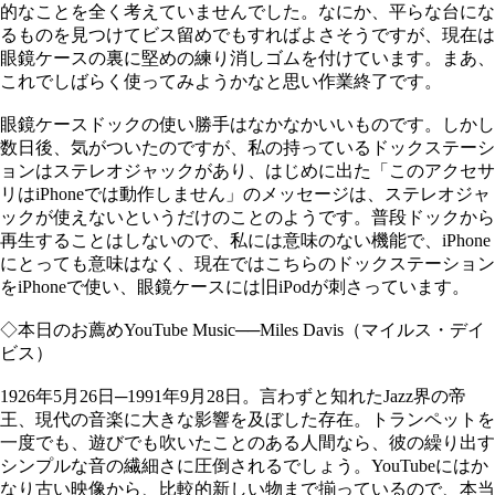
的なことを全く考えていませんでした。なにか、平らな台にな
るものを見つけてビス留めでもすればよさそうですが、現在は
眼鏡ケースの裏に堅めの練り消しゴムを付けています。まあ、
これでしばらく使ってみようかなと思い作業終了です。
眼鏡ケースドックの使い勝手はなかなかいいものです。しかし
数日後、気がついたのですが、私の持っているドックステーシ
ョンはステレオジャックがあり、はじめに出た「このアクセサ
リはiPhoneでは動作しません」のメッセージは、ステレオジャ
ックが使えないというだけのことのようです。普段ドックから
再生することはしないので、私には意味のない機能で、iPhone
にとっても意味はなく、現在ではこちらのドックステーション
をiPhoneで使い、眼鏡ケースには旧iPodが刺さっています。
◇本日のお薦めYouTube Music──Miles Davis（マイルス・デイ
ビス）
1926年5月26日─1991年9月28日。言わずと知れたJazz界の帝
王、現代の音楽に大きな影響を及ぼした存在。トランペットを
一度でも、遊びでも吹いたことのある人間なら、彼の繰り出す
シンプルな音の繊細さに圧倒されるでしょう。YouTubeにはか
なり古い映像から、比較的新しい物まで揃っているので、本当