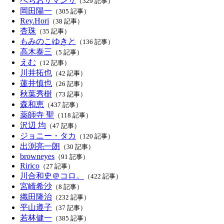
べちおサマンサ
（329 記事）
岡田陽一
（305 記事）
Rey.Hori
（38 記事）
杏珠
（35 記事）
もみのこゆきと
（136 記事）
高木泰三
（5 記事）
えむ
（12 記事）
川井拓也
（42 記事）
蓮井慎也
（26 記事）
秋葉秀樹
（73 記事）
森和恵
（437 記事）
薬師寺 聖
（118 記事）
沢辺 均
（47 記事）
ジョニー・タカ
（120 記事）
出渕亮一朗
（30 記事）
browneyes
（91 記事）
Ririco
（27 記事）
川合和史＠コロ。
（422 記事）
宮崎希沙
（8 記事）
織田隆治
（232 記事）
平山遵子
（37 記事）
若林健一
（385 記事）