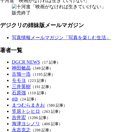
十河進「映画がなければ生きていけない」
販売終了
デジクリの姉妹版メールマガジン
写真情報メールマガジン「写真を楽しむ生活」
著者一覧
DGCR NEWS
（17 記事）
神田敏晶
（349 記事）
古籏一浩
（1195 記事）
モモヨ
（223 記事）
三井英樹
（191 記事）
石原強
（110 記事）
rゆ
（24 記事）
まつむらまきお
（580 記事）
笠居トシヒロ
（263 記事）
吉井宏
（1296 記事）
海津ヨシノリ
（406 記事）
永吉克之
（298 記事）