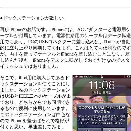
●ドックステーションが欲しい
再びiPhoneのお話です。iPhoneには、ACアダプターと電源用ケ
ーブルが付属しています。電源供給用のケーブルはデータ転送
用でもあり、PCのUSBコネクターに差し込めば、iTunesが自動
的に立ち上がり同期してくれます。これはとても便利なのです
が、両手を使ってケーブルとiPhoneを差し込むことになり、差
し込んだ後も、iPhoneをデスクに転がしておくだけなのでスタ
イリッシュではありません。
そこで、iPod用に購入してあるド
ックステーションを使うことにし
ました。私のドックステーション
はUSBとIEEE二本のケーブルが出
ており、どちらからでも同期でき
るもので便利に使用しています。
このドックステーションは白色な
のでiPhoneを差せばそれで格好が
付くと思い、早速差してみまし