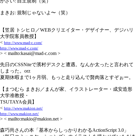
かさい: 自主規制（笑）
まきお: 規制じゃないよ〜（笑）
【笠居 トシヒロ／WEBクリエイター・デザイナー、デジハリ
大学院客員教授】
<
http://www.mad-c.com/
http://www.mad-c.com/
> < mailto:kasai@mad-c.com >
先日のCSSNiteで濱村デスクと遭遇。なんか太ったと言われて
しまった。orz
夏期休暇まで1ヶ月弱、もっと走り込んで贅肉落とすぞぉー。
【まつむら まきお／まんが家、イラストレーター・成安造形
大学准教授・
TSUTAYA会員】
<
http://www.makion.net/
http://www.makion.net/
> < mailto:makio@makion.net >
森巧尚さんの本「基本からしっかりわかるActionScript 3.0」