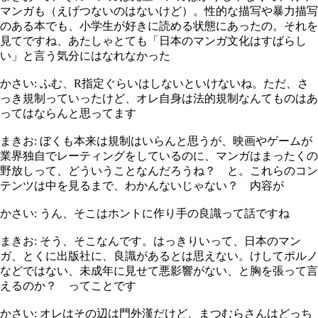
マンガも（えげつないのはないけど）。性的な描写や暴力描写
のある本でも、小学生が好きに読める状態にあったの。それを
見てですね、あたしゃとても「日本のマンガ文化はすばらし
い」と言う気分にはなれなかった
かさい: ふむ、R指定ぐらいはしないといけないね。ただ、さ
っき規制っていったけど、オレ自身は法的規制なんてものはあ
ってはならんと思ってます
まきお: ぼくも本来は規制はいらんと思うが、映画やゲームが
業界独自でレーティングをしているのに、マンガはまったくの
野放しって、どういうことなんだろうね？ と。これらのコン
テンツは中を見るまで、わかんないじゃない？ 内容が
かさい: うん、そこはホントに作り手の良識って話ですね
まきお: そう、そこなんです。はっきりいって、日本のマン
ガ、とくに出版社に、良識があるとは思えない。けしてポルノ
などではない、未成年に見せて悪影響がない、と胸を張って言
えるのか？ ってことです
かさい: オレはその辺は門外漢だけど、まつむらさんはどっち