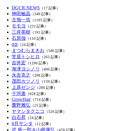
DGCR NEWS
（17 記事）
神田敏晶
（349 記事）
古籏一浩
（1195 記事）
モモヨ
（223 記事）
三井英樹
（191 記事）
石原強
（110 記事）
rゆ
（24 記事）
まつむらまきお
（580 記事）
笠居トシヒロ
（263 記事）
吉井宏
（1296 記事）
海津ヨシノリ
（406 記事）
永吉克之
（298 記事）
茂田カツノリ
（159 記事）
上原ゼンジ
（280 記事）
十河進
（828 記事）
GrowHair
（714 記事）
鷹野雅弘
（25 記事）
ヤマシタクニコ
（526 記事）
白石昇
（24 記事）
8月サンタ
（12 記事）
武 盾一郎＆山根康弘
（478 記事）