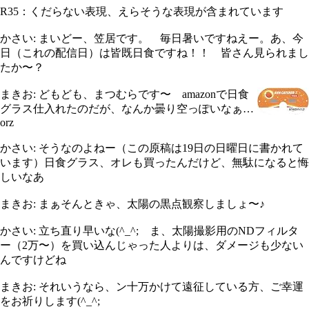
R35：くだらない表現、えらそうな表現が含まれています
かさい: まいどー、笠居です。 毎日暑いですねえー。あ、今
日（これの配信日）は皆既日食ですね！！ 皆さん見られまし
たか〜？
まきお: どもども、まつむらです〜 amazonで日食
グラス仕入れたのだが、なんか曇り空っぽいなぁ…
orz
かさい: そうなのよねー（この原稿は19日の日曜日に書かれて
います）日食グラス、オレも買ったんだけど、無駄になると悔
しいなあ
まきお: まぁそんときゃ、太陽の黒点観察しましょ〜♪
かさい: 立ち直り早いな(^_^; ま、太陽撮影用のNDフィルタ
ー（2万〜）を買い込んじゃった人よりは、ダメージも少ない
んですけどね
まきお: それいうなら、ン十万かけて遠征している方、ご幸運
をお祈りします(^_^;