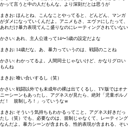
かって言うと中の人だもんな。より深刻だとは思うが
まきお: ほんとね、こんなことやってると、どんどん、マンガ
がダメになっていくんだよ。アニメもさ、エヴァにしたって、
あれだけ暴力表現てんこ盛りなのにレーティングされていない
かさい: あれ、主人公達って14〜5歳の設定だよな
まきお: 14歳だな。あ、暴力っていうのは、戦闘のことね
かさい: わかってるよ。人間同士じゃないけど、かなりグロい
もんね
まきお: 喰い合いするし（笑）
かさい: 戦闘以外でも未成年の裸は出てくるし、TV版ではオナ
ニーシーンもあったし、アグネスが見たら、絶対「児童ポルノ
だ！ 規制しろ！」っていうなｗ
まきお: そういう気持ちもわかるってこと。アグネス好きだっ
たし（笑）でも、必要なのは、規制じゃなくて、レーティング
なんだよ。暴力シーンが含まれる、性的表現が含まれる、そい