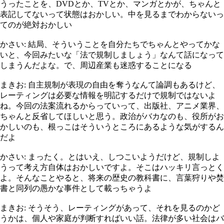
うったことを、DVDとか、TVとか、マンガとかが、ちゃんと
表記してないって状態はおかしい。中を見るまでわからないっ
てのが絶対おかしい
かさい: 結局、そういうことを自分たちでちゃんとやってかな
いと、今回みたいな「法で規制しましょう」なんて話になって
しまうんだよな。で、周辺産業も迷惑することになる
まきお: 自主規制が表現の自由を奪うなんて論調もあるけど、
レーティングは必要な情報を明記するだけで規制ではないよ
ね。今回の法案流れるからっていって、出版社、アニメ業界、
ちゃんと反省してほしいと思う。政治がバカなのも、役所がお
かしいのも、根っこはそういうところにあるような気がするん
だよ
かさい: まったく。とはいえ、しつこいようだけど、規制しよ
うって考え方自体はおかしいですよ。そこはハッキリ言っとく
よ。そんなことやると、将来の歴史の教科書に、言葉狩りや焚
書と同列の愚かな事件として載っちゃうよ
まきお: そうそう、レーティングがあって、それを見るのかど
うかは、個人や家庭が判断すればいい話。法律が多い社会はバ