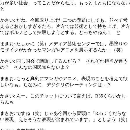
カが多い社会、ってことだからねぇ。もっとまともにならない
と
かさい: だね。今回取り上げた二つの問題にしても、並べて考
えるとおかしすぎるだろ。片方では芸術として持ち上げ、片方
ではポルノとして抹殺しようとする。どっちやねん！ と
まきお: たしかに（笑）メディア芸術センターでは、墨塗りや
モザイクがかかったマンガやアニメを展示するんか…（笑）
かさい: 同じ国会で議論してるんだろ？ それぞれ担当が違う
の？ そんなの国民知らないよ？
まきお: もっと真剣にマンガやアニメ、表現のことを考えて欲
しいなぁ。ちなみに、デジクリのレーティングは…？
かさい: んー、このチャットについて言えば、R35くらいかし
らんｗ
まきお: ですね（笑）じゃあ今回から冒頭に「R35：くだらな
い表現、えらそうな表現が含まれています。」としよう（笑）