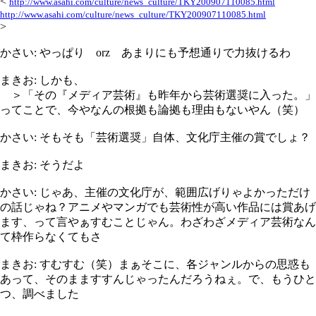
<
http://www.asahi.com/culture/news_culture/TKY200907110085.html
http://www.asahi.com/culture/news_culture/TKY200907110085.html
>
かさい: やっぱり orz あまりにも予想通りで力抜けるわ
まきお: しかも、
＞「その『メディア芸術』も昨年から芸術選奨に入った。」
ってことで、今やなんの根拠も論拠も理由もないやん（笑）
かさい: そもそも「芸術選奨」自体、文化庁主催の賞でしょ？
まきお: そうだよ
かさい: じゃあ、主催の文化庁が、範囲広げりゃよかっただけ
の話じゃね？アニメやマンガでも芸術性が高い作品には賞あげ
ます、って言やぁすむことじゃん。わざわざメディア芸術なん
て枠作らなくてもさ
まきお: すむすむ（笑）まぁそこに、各ジャンルからの思惑も
あって、そのまますすんじゃったんだろうねぇ。で、もうひと
つ、調べました