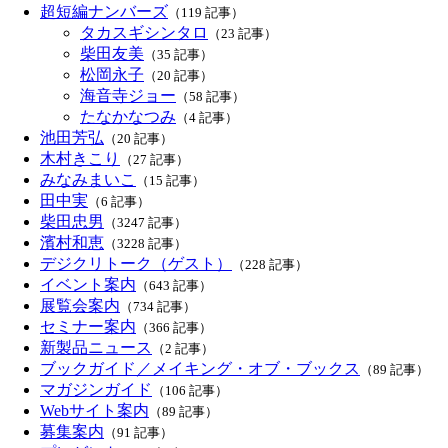
超短編ナンバーズ
（119 記事）
タカスギシンタロ
（23 記事）
柴田友美
（35 記事）
松岡永子
（20 記事）
海音寺ジョー
（58 記事）
たなかなつみ
（4 記事）
池田芳弘
（20 記事）
木村きこり
（27 記事）
みなみまいこ
（15 記事）
田中実
（6 記事）
柴田忠男
（3247 記事）
濱村和恵
（3228 記事）
デジクリトーク（ゲスト）
（228 記事）
イベント案内
（643 記事）
展覧会案内
（734 記事）
セミナー案内
（366 記事）
新製品ニュース
（2 記事）
ブックガイド／メイキング・オブ・ブックス
（89 記事）
マガジンガイド
（106 記事）
Webサイト案内
（89 記事）
募集案内
（91 記事）