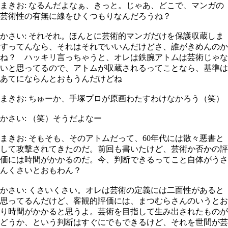
まきお: なるんだよなぁ、きっと。じゃあ、どこで、マンガの
芸術性の有無に線をひくつもりなんだろうね？
かさい: それそれ。ほんとに芸術的マンガだけを保護収蔵しま
すってんなら、それはそれでいいんだけどさ、誰がきめんのか
ね？ ハッキリ言っちゃうと、オレは鉄腕アトムは芸術じゃな
いと思ってるので、アトムが収蔵されるってことなら、基準は
あてにならんとおもうんだけどね
まきお: ちゅーか、手塚プロが原画わたすわけなかろう（笑）
かさい: （笑）そうだよなー
まきお: そもそも、そのアトムだって、60年代には散々悪書と
して攻撃されてきたのだ。前回も書いたけど、芸術か否かの評
価には時間がかかるのだ。今、判断できるってこと自体がうさ
んくさいとおもわん？
かさい: くさいくさい。オレは芸術の定義には二面性があると
思ってるんだけど、客観的評価には、まつむらさんのいうとお
り時間がかかると思うよ。芸術を目指して生み出されたものが
どうか、という判断はすぐにでもできるけど、それを世間が芸