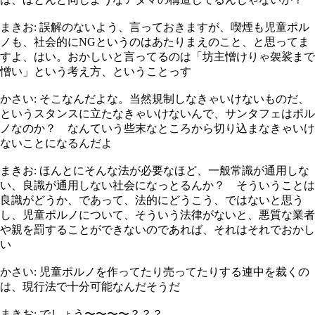
まきお: 誤解のないよう、言っておきますが、喫煙も児童ポル
ノも、社会的にNGというのはあたりまえのこと、と思ってま
すよ、はい。おかしいと言ってるのは「坊主憎けりゃ袈裟まで
憎い」という考え方、ということっす
かさい: そこなんだよな。当然規制しなきゃいけないものだ、
というスタンスに立たなきゃいけないんで、サンタフェはポル
ノなのか？ なんていう些末なところから切り込まなきゃいけ
ないことになるんだよ
まきお: ほんとにそんな法が必要なほど、一般常識が通用しな
い、良識が通用しない社会になっとるんか？ そういうことは
良識がどうか、であって、法的にどうこう、ではないと思う
し、児童ポルノについて、そういう法律がないと、悪質な業者
や親を罰することができないのであれば、それはそれでおかし
い
かさい: 児童ポルノを作ってたり売ってたりする連中を裁くの
は、現行法で十分可能なんだそうだ
まきお: でしょう〜〜〜〜？？？