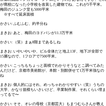
が廃校になった小学校を改装した建物でね、これが5千平米。
梅田のジュンク堂も5000平米
※すべて延床面積
かさい: ふむふむ、約半分ね
まきお: あと、梅田のヨドバシが11.3万平米
かさい: （笑）まぁ8階まであるしね
まきお: いやいやいや、ビル全体だと地上13F、地下2F全部で
15層なので、1フロアで7500平米。
かさい: こっちもちょっと面積でわかりそうなとこ調べてみた
んだけど、京都市美術館が、本館・別館併せて1万平米強なの
ね
まきお: 個人的にはそれ、めっちゃわかりやすい（笑）うちの
大学、かなり規模ちいさいけど、卒業制作展、それくらい埋ま
ってるで〜
かさい: そそ、オレの母校（京都芸大）もまつむらさんが教え