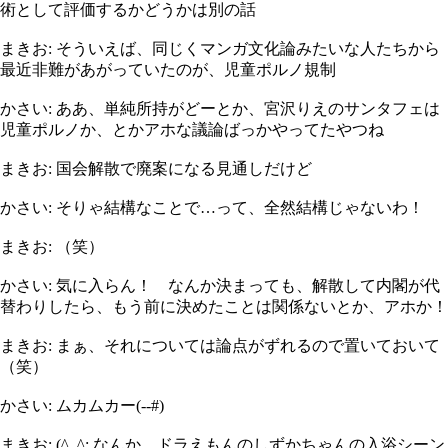
術として評価するかどうかは別の話
まきお: そういえば、同じくマンガ文化論みたいな人たちから
最近非難があがっていたのが、児童ポルノ規制
かさい: ああ、単純所持がどーとか、宮沢りえのサンタフェは
児童ポルノか、とかアホな議論ばっかやってたやつね
まきお: 国会解散で廃案になる見通しだけど
かさい: そりゃ結構なことで…って、全然結構じゃないわ！
まきお: （笑）
かさい: 気に入らん！ なんか決まっても、解散して内閣が代
替わりしたら、もう前に決めたことは関係ないとか、アホか！
まきお: まぁ、それについては論点がずれるので置いておいて
（笑）
かさい: ムカムカー(--#)
まきお: (^_^; なんか、ドラえもんのしずかちゃんの入浴シーン