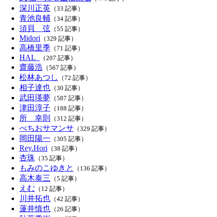
深川正英
（33 記事）
青池良輔
（34 記事）
須貝 弦
（55 記事）
Midori
（329 記事）
高橋里季
（71 記事）
HAL_
（207 記事）
齋藤浩
（567 記事）
松林あつし
（72 記事）
相子達也
（30 記事）
武田瑛夢
（587 記事）
津田淳子
（188 記事）
所 幸則
（312 記事）
べちおサマンサ
（329 記事）
岡田陽一
（305 記事）
Rey.Hori
（38 記事）
杏珠
（35 記事）
もみのこゆきと
（136 記事）
高木泰三
（5 記事）
えむ
（12 記事）
川井拓也
（42 記事）
蓮井慎也
（26 記事）