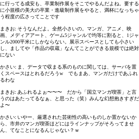
に行ってる成安も、卒業制作展をそこでやるんだよね。要する
に小規模の美大の卒業・進級制作展をやると、満杯になっちゃ
う程度の広さってことです
まきお: そうなんだよ。全然小さいの。マンガ、アニメ、映
画、メディアアート、ゲーム5ジャンルで均等に割ると、1ジャ
ンル2000平米にしかならない。展示スペースとしても小さい
し、ましてや「作品の収蔵」なんてことができる規模では絶対
にない
かさい: ま、データで収まる系のものに関しては、サーバを置
くスペースはとれるだろうw でもまあ、マンガだけであふれ
るわな
まきお: あふれるよぉ〜〜〜 だから「国立マンガ喫茶」と言
うのはあたってるなぁ、と思った（笑）みんな幻想抱きすぎだ
よ〜
かさい: いやー、厳選された芸術性の高いものしか置かないか
ら、市井のマンガ喫茶ほどにはラインナップがそろってませ
ん、てなことになるんじゃない？ｗ