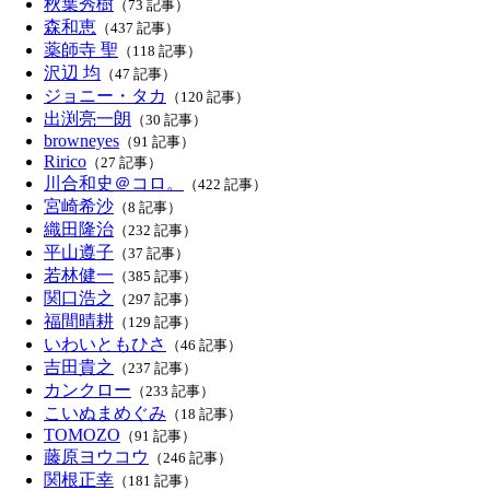
秋葉秀樹
（73 記事）
森和恵
（437 記事）
薬師寺 聖
（118 記事）
沢辺 均
（47 記事）
ジョニー・タカ
（120 記事）
出渕亮一朗
（30 記事）
browneyes
（91 記事）
Ririco
（27 記事）
川合和史＠コロ。
（422 記事）
宮崎希沙
（8 記事）
織田隆治
（232 記事）
平山遵子
（37 記事）
若林健一
（385 記事）
関口浩之
（297 記事）
福間晴耕
（129 記事）
いわいともひさ
（46 記事）
吉田貴之
（237 記事）
カンクロー
（233 記事）
こいぬまめぐみ
（18 記事）
TOMOZO
（91 記事）
藤原ヨウコウ
（246 記事）
関根正幸
（181 記事）