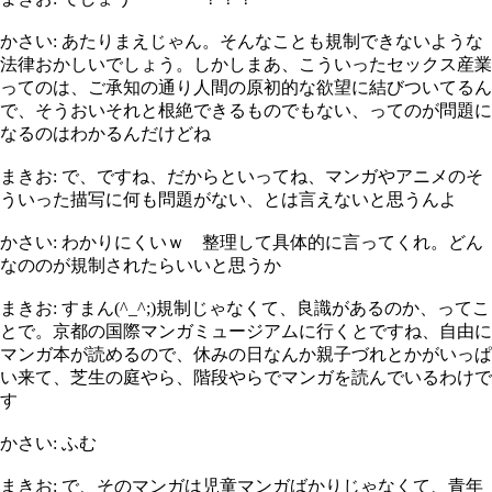
かさい: あたりまえじゃん。そんなことも規制できないような
法律おかしいでしょう。しかしまあ、こういったセックス産業
ってのは、ご承知の通り人間の原初的な欲望に結びついてるん
で、そうおいそれと根絶できるものでもない、ってのが問題に
なるのはわかるんだけどね
まきお: で、ですね、だからといってね、マンガやアニメのそ
ういった描写に何も問題がない、とは言えないと思うんよ
かさい: わかりにくいｗ 整理して具体的に言ってくれ。どん
なののが規制されたらいいと思うか
まきお: すまん(^_^;)規制じゃなくて、良識があるのか、ってこ
とで。京都の国際マンガミュージアムに行くとですね、自由に
マンガ本が読めるので、休みの日なんか親子づれとかがいっぱ
い来て、芝生の庭やら、階段やらでマンガを読んでいるわけで
す
かさい: ふむ
まきお: で、そのマンガは児童マンガばかりじゃなくて、青年