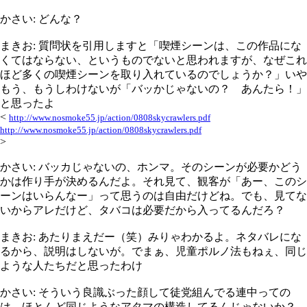
かさい: どんな？
まきお: 質問状を引用しますと「喫煙シーンは、この作品にな
くてはならない、というものでないと思われますが、なぜこれ
ほど多くの喫煙シーンを取り入れているのでしょうか？」いや
もう、もうしわけないが「バッかじゃないの？ あんたら！」
と思ったよ
<
http://www.nosmoke55.jp/action/0808skycrawlers.pdf
http://www.nosmoke55.jp/action/0808skycrawlers.pdf
>
かさい: バッカじゃないの、ホンマ。そのシーンが必要かどう
かは作り手が決めるんだよ。それ見て、観客が「あー、このシ
ーンはいらんなー」って思うのは自由だけどね。でも、見てな
いからアレだけど、タバコは必要だから入ってるんだろ？
まきお: あたりまえだー（笑）みりゃわかるよ。ネタバレにな
るから、説明はしないが。でまぁ、児童ポルノ法もねぇ、同じ
ような人たちだと思ったわけ
かさい: そういう良識ぶった顔して徒党組んでる連中っての
は、ほとんど同じようなアタマの構造してるんじゃないか？