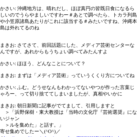
かさい: 沖縄地方は、晴れだし、ほぼ真円の皆既日食になるら
しいのでうらやましいですわー＃あとで調べたら、トカラ列島
や小笠原諸島あたりがこれに該当する＃みたいですね、沖縄本
島は外れてるのね
まきお: さてさて、前回話題にした、メディア芸術センターな
んですが、あれからもうちょい調べてみたんすよ
かさい: ほほう、どんなことについて？
まきお: まずは「メディア芸術」っていうくくり方についてね
かさい: ふむ。どうせなんもわかってないやつが作った言葉じ
ゃろー、って切り捨ててしまいましたが、真相やいかに
まきお: 朝日新聞に記事がでてまして、引用しますと
＞「浜野保樹・東大教授は「当時の文化庁『芸術選奨』にな
いジャン
＞ルを集めた」と話す。」
寄せ集めでしたー＼(^O^)／