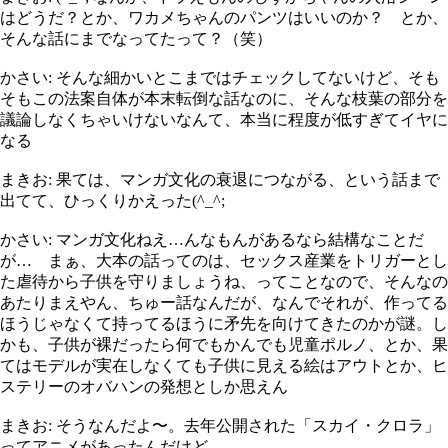
はどうだ？とか、ワカメちゃんのパンツはいいのか？ とか、
そんな話にまでなってたって？（笑）
かさい: そんな細かいとこまではチェックしてないけど、そも
そもこの法案自体が本末転倒な話なのに、そんな枝葉の部分を
議論しなくちゃいけないなんて、本当に程度が低すぎてイヤに
なる
まきお: 果ては、マンガ文化の衰退につながる、という話まで
出てて、ひっくりかえった(^_^;
かさい: マンガ文化ねえ…んなもんがあるなら結構なことだ
が… まぁ、大本の話ってのは、セックス産業をトリガーとし
た虐待から子供を守りましょうね、ってことなので、そんなの
あたりまえやん、ちゅー話なんだが、なんでそれが、作ってる
ほうじゃなくて持ってるほうに矛先を向けてきたのかが謎。し
かも、子供が裸だったら何でもかんでも児童ポルノ、とか、果
てはモデルが実在しなくても子供に見える絵はアウトとか、ヒ
ステリーのオバハンの発想としか思えん
まきお: そうなんだよ〜。去年公開された「スカイ・クロラ」
ってアニメがあったんだけど