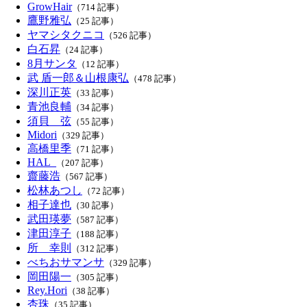
GrowHair
（714 記事）
鷹野雅弘
（25 記事）
ヤマシタクニコ
（526 記事）
白石昇
（24 記事）
8月サンタ
（12 記事）
武 盾一郎＆山根康弘
（478 記事）
深川正英
（33 記事）
青池良輔
（34 記事）
須貝 弦
（55 記事）
Midori
（329 記事）
高橋里季
（71 記事）
HAL_
（207 記事）
齋藤浩
（567 記事）
松林あつし
（72 記事）
相子達也
（30 記事）
武田瑛夢
（587 記事）
津田淳子
（188 記事）
所 幸則
（312 記事）
べちおサマンサ
（329 記事）
岡田陽一
（305 記事）
Rey.Hori
（38 記事）
杏珠
（35 記事）