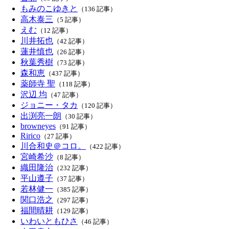
もみのこゆきと
（136 記事）
高木泰三
（5 記事）
えむ
（12 記事）
川井拓也
（42 記事）
蓮井慎也
（26 記事）
秋葉秀樹
（73 記事）
森和恵
（437 記事）
薬師寺 聖
（118 記事）
沢辺 均
（47 記事）
ジョニー・タカ
（120 記事）
出渕亮一朗
（30 記事）
browneyes
（91 記事）
Ririco
（27 記事）
川合和史＠コロ。
（422 記事）
宮崎希沙
（8 記事）
織田隆治
（232 記事）
平山遵子
（37 記事）
若林健一
（385 記事）
関口浩之
（297 記事）
福間晴耕
（129 記事）
いわいともひさ
（46 記事）