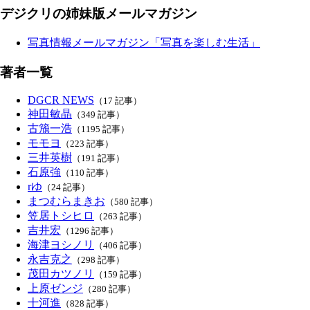
デジクリの姉妹版メールマガジン
写真情報メールマガジン「写真を楽しむ生活」
著者一覧
DGCR NEWS
（17 記事）
神田敏晶
（349 記事）
古籏一浩
（1195 記事）
モモヨ
（223 記事）
三井英樹
（191 記事）
石原強
（110 記事）
rゆ
（24 記事）
まつむらまきお
（580 記事）
笠居トシヒロ
（263 記事）
吉井宏
（1296 記事）
海津ヨシノリ
（406 記事）
永吉克之
（298 記事）
茂田カツノリ
（159 記事）
上原ゼンジ
（280 記事）
十河進
（828 記事）