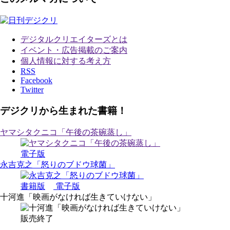
デジタルクリエイターズ
とは
イベント・広告掲載のご案内
個人情報に対する考え方
RSS
Facebook
Twitter
デジクリから生まれた書籍！
ヤマシタクニコ「午後の茶碗蒸し」
電子版
永吉克之「怒りのブドウ球菌」
書籍版
電子版
十河進「映画がなければ生きていけない」
販売終了