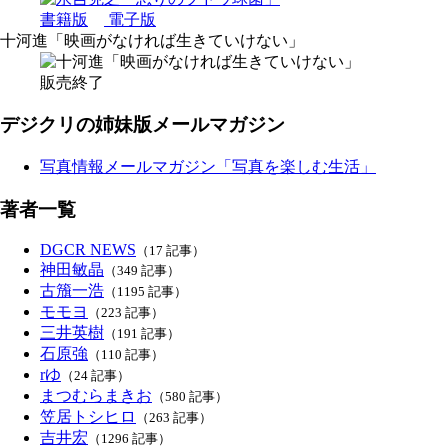
書籍版
電子版
十河進「映画がなければ生きていけない」
販売終了
デジクリの姉妹版メールマガジン
写真情報メールマガジン「写真を楽しむ生活」
著者一覧
DGCR NEWS
（17 記事）
神田敏晶
（349 記事）
古籏一浩
（1195 記事）
モモヨ
（223 記事）
三井英樹
（191 記事）
石原強
（110 記事）
rゆ
（24 記事）
まつむらまきお
（580 記事）
笠居トシヒロ
（263 記事）
吉井宏
（1296 記事）