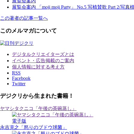
展覧会案内
展覧会案内 「moji moji Party」 No.5 写植賛歌 Part 2/
この著者の記事一覧へ
このメルマガについて
デジタルクリエイターズ
とは
イベント・広告掲載のご案内
個人情報に対する考え方
RSS
Facebook
Twitter
デジクリから生まれた書籍！
ヤマシタクニコ「午後の茶碗蒸し」
電子版
永吉克之「怒りのブドウ球菌」