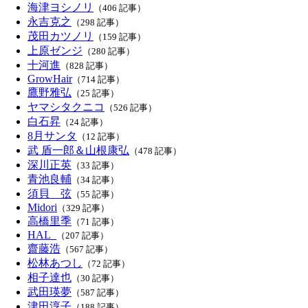
海津ヨシノリ
（406 記事）
永吉克之
（298 記事）
茂田カツノリ
（159 記事）
上原ゼンジ
（280 記事）
十河進
（828 記事）
GrowHair
（714 記事）
鷹野雅弘
（25 記事）
ヤマシタクニコ
（526 記事）
白石昇
（24 記事）
8月サンタ
（12 記事）
武 盾一郎＆山根康弘
（478 記事）
深川正英
（33 記事）
青池良輔
（34 記事）
須貝 弦
（55 記事）
Midori
（329 記事）
高橋里季
（71 記事）
HAL_
（207 記事）
齋藤浩
（567 記事）
松林あつし
（72 記事）
相子達也
（30 記事）
武田瑛夢
（587 記事）
津田淳子
（188 記事）