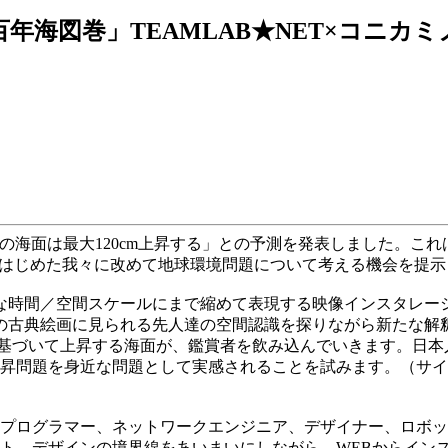
年海図巻」TEAMLAB★NET×コニカミ
の海面は最大120cm上昇する」との予測を発表しました。こ
れはじめた我々に改めて地球環境問題について考える機会を提示
能な時間／空間スケールにまで縮めて表現する映像インスタレー
の古典絵画に見られる先人達の空間認識を探りながら新たな解
に基づいて上昇する海面が、鑑賞者を飲み込んでいきます。日
昇問題を身近な問題として実感されることを試みます。（サイ
団。プログラマー、ネットワークエンジニア、デザイナー、ロボ
ト、デザインの境界線をあいまいにしながら、WEBからイン