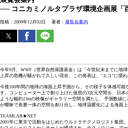
── コニカミノルタプラザ環境企画展「百
投稿：
2009年12月02日
著者：
展覧会案内
今年9月、WWF（世界自然保護基金）は「今世紀末までに地球
上昇の危機が騒がれて久しい現在、この発表は、"エコ"に慣
今後100年間の地球の海面上昇予測から、その様子を体感可
す。コンピューター上で創り上げた仮想の3次元空間を、日本
ような幅約23mの映像がギャラリー空間を満たし、予測数値
が曖昧で表裏一体の空間を創り出し、地球温暖化による海面上
TEAMLAB★NET
2001年に東京で活動をはじめたウルトラテクノロジスト集
なスペシャリストからチームが構成され、テクノロジー、アー