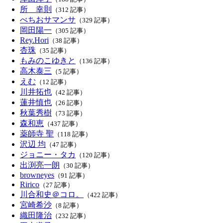
所 幸則
（312 記事）
べちおサマンサ
（329 記事）
岡田陽一
（305 記事）
Rey.Hori
（38 記事）
杏珠
（35 記事）
もみのこゆきと
（136 記事）
高木泰三
（5 記事）
えむ
（12 記事）
川井拓也
（42 記事）
蓮井慎也
（26 記事）
秋葉秀樹
（73 記事）
森和恵
（437 記事）
薬師寺 聖
（118 記事）
沢辺 均
（47 記事）
ジョニー・タカ
（120 記事）
出渕亮一朗
（30 記事）
browneyes
（91 記事）
Ririco
（27 記事）
川合和史＠コロ。
（422 記事）
宮崎希沙
（8 記事）
織田隆治
（232 記事）