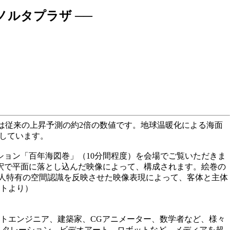
ノルタプラザ ──
れは従来の上昇予測の約2倍の数値です。地球温暖化による海面
しています。
ション「百年海図巻」（10分間程度）を会場でご覧いただきま
釈で平面に落とし込んだ映像によって、構成されます。絵巻の
本人特有の空間認識を反映させた映像表現によって、客体と主体
トより）
ットエンジニア、建築家、CGアニメーター、数学者など、様々
スタレーション、ビデオアート、ロボットなど、メディアを超