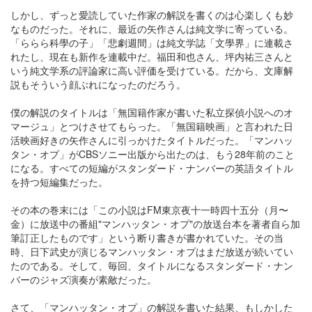
しかし、ずっと愛読していた作家の解説を書くのは心楽しくも妙
なものだった。それに、最近の矢作さんは純文学に寄っている。
「ららら科學の子」「悲劇週間」は純文学誌「文學界」に連載さ
れたし、現在も新作を連載中だ。福田和也さん、坪内祐三さんと
いう純文学系の評論家に高い評価を受けている。だから、文庫解
説もそういう顔ぶれになったのだろう。
僕の解説のタイトルは「無国籍作家が書いた私立探偵小説へのオ
マージュ」とつけさせてもらった。「無国籍映画」と言われた日
活映画好きの矢作さんに引っかけたタイトルだった。「マンハッ
タン・オプ」がCBSソニー出版から出たのは、もう28年前のこと
になる。すべての短編がスタンダード・ナンバーの英語タイトル
を持つ短編集だった。
その本の巻末には「この小説はFM東京夜十一時四十五分（月〜
金）に放送中の番組"マンハッタン・オプ"の放送台本を著者自ら加
筆訂正したものです」という断り書きが書かれていた。その当
時、日下武史が演じるマンハッタン・オプはまだ放送が続いてい
たのである。そして、毎回、タイトルになるスタンダード・ナン
バーのジャズ演奏が素敵だった。
さて、「マンハッタン・オプ」の解説を書いた結果、もしかした