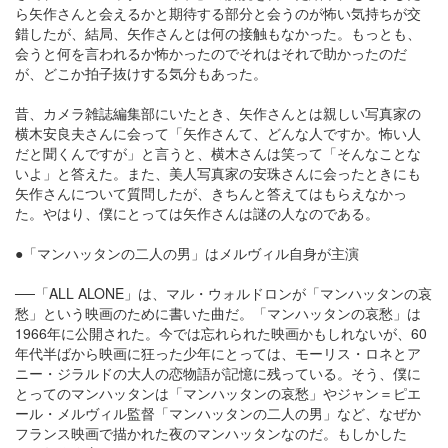
ら矢作さんと会えるかと期待する部分と会うのが怖い気持ちが交
錯したが、結局、矢作さんとは何の接触もなかった。もっとも、
会うと何を言われるか怖かったのでそれはそれで助かったのだ
が、どこか拍子抜けする気分もあった。
昔、カメラ雑誌編集部にいたとき、矢作さんとは親しい写真家の
横木安良夫さんに会って「矢作さんて、どんな人ですか。怖い人
だと聞くんですが」と言うと、横木さんは笑って「そんなことな
いよ」と答えた。また、美人写真家の安珠さんに会ったときにも
矢作さんについて質問したが、きちんと答えてはもらえなかっ
た。やはり、僕にとっては矢作さんは謎の人なのである。
●「マンハッタンの二人の男」はメルヴィル自身が主演
──「ALL ALONE」は、マル・ウォルドロンが「マンハッタンの哀
愁」という映画のために書いた曲だ。「マンハッタンの哀愁」は
1966年に公開された。今では忘れられた映画かもしれないが、60
年代半ばから映画に狂った少年にとっては、モーリス・ロネとア
ニー・ジラルドの大人の恋物語が記憶に残っている。そう、僕に
とってのマンハッタンは「マンハッタンの哀愁」やジャン＝ピエ
ール・メルヴィル監督「マンハッタンの二人の男」など、なぜか
フランス映画で描かれた夜のマンハッタンなのだ。もしかした