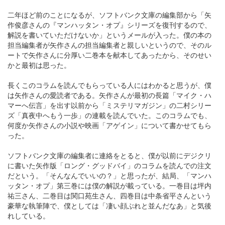
二年ほど前のことになるが、ソフトバンク文庫の編集部から「矢
作俊彦さんの『マンハッタン・オプ』シリーズを復刊するので、
解説を書いていただけないか」というメールが入った。僕の本の
担当編集者が矢作さんの担当編集者と親しいというので、そのル
ートで矢作さんに分厚い二巻本を献本してあったから、そのせい
かと最初は思った。
長くこのコラムを読んでもらっている人にはわかると思うが、僕
は矢作さんの愛読者である。矢作さんが最初の長篇「マイク・ハ
マーへ伝言」を出す以前から「ミステリマガジン」の二村シリー
ズ「真夜中へもう一歩」の連載を読んでいた。このコラムでも、
何度か矢作さんの小説や映画「アゲイン」について書かせてもら
った。
ソフトバンク文庫の編集者に連絡をとると、僕が以前にデジクリ
に書いた矢作版「ロング・グッドバイ」のコラムを読んでの注文
だという。「そんなんでいいの？」と思ったが、結局、「マンハ
ッタン・オプ」第三巻には僕の解説が載っている。一巻目は坪内
祐三さん、二巻目は関口苑生さん、四巻目は中条省平さんという
豪華な執筆陣で、僕としては「凄い顔ぶれと並んだなあ」と気後
れしている。