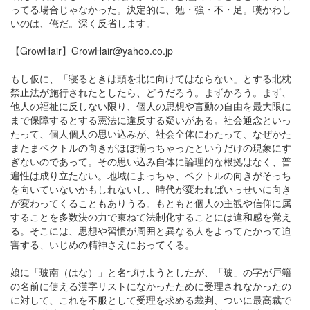
ってる場合じゃなかった。決定的に、勉・強・不・足。嘆かわし
いのは、俺だ。深く反省します。
【GrowHair】GrowHair@yahoo.co.jp
もし仮に、「寝るときは頭を北に向けてはならない」とする北枕
禁止法が施行されたとしたら、どうだろう。まずかろう。まず、
他人の福祉に反しない限り、個人の思想や言動の自由を最大限に
まで保障するとする憲法に違反する疑いがある。社会通念といっ
たって、個人個人の思い込みが、社会全体にわたって、なぜかた
またまベクトルの向きがほぼ揃っちゃったというだけの現象にす
ぎないのであって。その思い込み自体に論理的な根拠はなく、普
遍性は成り立たない。地域によっちゃ、ベクトルの向きがそっち
を向いていないかもしれないし、時代が変わればいっせいに向き
が変わってくることもありうる。もともと個人の主観や信仰に属
することを多数決の力で束ねて法制化することには違和感を覚え
る。そこには、思想や習慣が周囲と異なる人をよってたかって迫
害する、いじめの精神さえにおってくる。
娘に「玻南（はな）」と名づけようとしたが、「玻」の字が戸籍
の名前に使える漢字リストになかったために受理されなかったの
に対して、これを不服として受理を求める裁判、ついに最高裁で