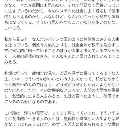
がなく、それを疑問にも思わない。それで問題なく元気いっぱい
に生きているのだから、今のシステム化社会によく適応して健康
的とも言えるのかもしれないけど、なんだかこっちが窮屈な気持
ちになってくる。そういう思いをすることがなぜか多いのだな、
このごろ。
私から見ると、なんだかパチンコ玉のように無個性にみえる人生
を送っている。個性うんぬんよりも、社会全体が秩序を崩さずに
常に安定的に回っていることのほうが大事と考えているフシがあ
り、人生の起伏のなさを、そんなもんだと受け入れているように
みえる。
劇場に行って、建物だけ見て、芝居を見ずに帰ってくるような人
生。いや、そういうのがいいという人に向かって、私がとやかく
言う筋合いのものではなく、どうぞどうぞとしか言いようがない
のだけれど。ただ、その対極的なところで、人間の内面性を重視
し、創造的に生きる人をみると、先ほど言ったように、砂漠でオ
アシスの気分になるのである。
この論は、帰りの電車で、ますます深まっていった。そういうふ
うに創造的に生きる人の人生は、無個性な味気ない人生よりは豊
かなようにもみえるけど、必ずしも万人に薦められるような模範