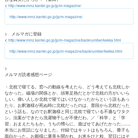
<
http://www.mmz.kantei.go.jp/jp/m-magazine/
http://www.mmz.kantei.go.jp/jp/m-magazine/
> メルマガに登録
<
http://www.mmz.kantei.go.jp/jp/m-magazine/backnumber/kekka.html
http://www.mmz.kantei.go.jp/jp/m-magazine/backnumber/kekka.html
>
メルマガ読者感想ページ
・北枕で寝てる。窓への動線を考えたら、どう考えても北枕しか
なかった。磁場の関係とか、頭寒足熱だとかで北枕の方がいいら
しい。偉い人しか北枕で寝てはいけなかったからという説もあっ
たり。お釈迦様が死ぬ時に北枕だったのは、普段から北枕だった
という話も。なのでお釈迦様と同じ北枕で寝ている不遜なワタク
シ。法案ができたら洗濯物干しが不便だわ。／「科学」と「学
習」おまえたちもか。うちの甥らに、遊ばせてあげたかった......。
本当にお世話になりました。付録ではキットはもちろん、冊子も
面白かった。お殿様に褒美を聞かれ、お米をひと粒、翌日にはそ