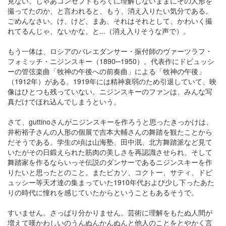
見ない。じゃあコンセプトもろくに理解しないままにその人形を
撮ってたのか、と言われると、もう、消え入りたい気分である。
ごめんなさい。け、けど、まあ、それはそれとして、かわいく撮
れてるんじゃ、ないかな、と...（消え入りそうな声で）。
もう一体は、ロシアのバレエダンサー・振付師のヴァーツラフ・
フォミッチ・ニジンスキー（1890─1950）。代表作にドビュッシ
ーの管弦楽曲「牧神の午後への前奏曲」による「牧神の午後」
（1912年）がある。1919年には精神衰弱のため引退していて、映
像はひとつも残っていない。ニジンスキーのファンは、みんな写
真だけでほれ込んでしまうという。
さて、guttinoさんがニジンスキーを作ろうと思ったきっかけは、
井桁裕子さんの人形の個展で吉本大輔さんの舞踏を観たことから
だそうである。学生の頃は山海塾、田中泯、北方舞踏派など見て
いたがその日鍛えられた筋肉の美しさを再認識させられ、そして
舞踏家を作るならいっそ伝説のダンサーであるニジンスキーを作
りたいと思ったとのこと。またピカソ、コクトー、サティ、ドビ
ュッシー等天才達の集まっていた1910年代および少し下ったあた
りの時代に憧れを感じていたからということもあるそうで。
すいません。さっぱり分かりません。芸術に理解をもたぬ人間が
増えて嘆かわしいのうんぬんかんぬんと他人のことをとやかく言