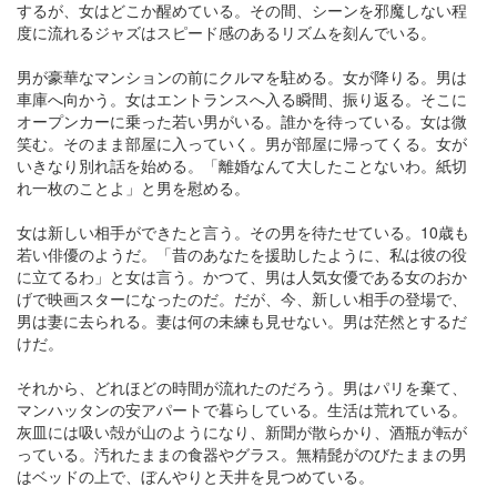
するが、女はどこか醒めている。その間、シーンを邪魔しない程
度に流れるジャズはスピード感のあるリズムを刻んでいる。
男が豪華なマンションの前にクルマを駐める。女が降りる。男は
車庫へ向かう。女はエントランスへ入る瞬間、振り返る。そこに
オープンカーに乗った若い男がいる。誰かを待っている。女は微
笑む。そのまま部屋に入っていく。男が部屋に帰ってくる。女が
いきなり別れ話を始める。「離婚なんて大したことないわ。紙切
れ一枚のことよ」と男を慰める。
女は新しい相手ができたと言う。その男を待たせている。10歳も
若い俳優のようだ。「昔のあなたを援助したように、私は彼の役
に立てるわ」と女は言う。かつて、男は人気女優である女のおか
げで映画スターになったのだ。だが、今、新しい相手の登場で、
男は妻に去られる。妻は何の未練も見せない。男は茫然とするだ
けだ。
それから、どれほどの時間が流れたのだろう。男はパリを棄て、
マンハッタンの安アパートで暮らしている。生活は荒れている。
灰皿には吸い殻が山のようになり、新聞が散らかり、酒瓶が転が
っている。汚れたままの食器やグラス。無精髭がのびたままの男
はベッドの上で、ぼんやりと天井を見つめている。