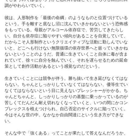
調がやわらいでいく。
彼は、人形制作を「最後の命綱」のようなものと位置づけている
という。手を離すと底なし沼に沈んでいきかねないという恐怖感
をもっている。母親がアルコール依存症で、苦労してきたらし
い。自分も依存症に陥りやすい傾向があることを自覚していて、
だからこそ人形制作というクリエイティブな活動に勤しんでいな
いと、どこへも行けない無限循環の依存世界へと嵌っていきかね
ないということのようだ。普通に生きていくこと自体に毒が含ま
れていて、徐々に自分を蝕んでいく、それを遅らせるための延命
策として創作活動があるという感覚なのだという。
生きていくことには競争が伴う。勝ち抜いて生き延びなくてはな
らない。ちゃんとしっかりしていなくてはならない、優等生でい
なくてはならないという目に見えないプレッシャーがかかる。ち
ゃんとちゃんと、しっかりしっかりの基盤に乗っかっているのが
苦しくてだんだん耐え切れなくなっていくと、いつの間にかコン
プレックスを植えつけられ、自己否定のサイクルに陥っていく。
今はそんな世の中。なかなか自由闊達にという生き方ができな
い。
そんな中で「強くある」ってことが果たして答えなんだろうか、