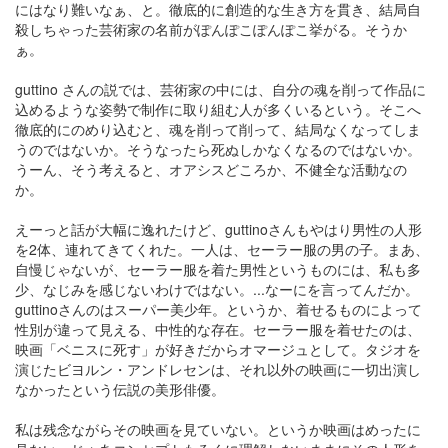
にはなり難いなぁ、と。徹底的に創造的な生き方を貫き、結局自
殺しちゃった芸術家の名前がぽんぽこぽんぽこ挙がる。そうか
ぁ。
guttino さんの説では、芸術家の中には、自分の魂を削って作品に
込めるような姿勢で制作に取り組む人が多くいるという。そこへ
徹底的にのめり込むと、魂を削って削って、結局なくなってしま
うのではないか。そうなったら死ぬしかなくなるのではないか。
うーん、そう考えると、オアシスどころか、不健全な活動なの
か。
えーっと話が大幅に逸れたけど、guttinoさんもやはり男性の人形
を2体、連れてきてくれた。一人は、セーラー服の男の子。まあ、
自慢じゃないが、セーラー服を着た男性というものには、私も多
少、なじみを感じないわけではない。...なーにを言ってんだか。
guttinoさんのはスーパー美少年。というか、着せるものによって
性別が違って見える、中性的な存在。セーラー服を着せたのは、
映画「ベニスに死す」が好きだからオマージュとして。タジオを
演じたビヨルン・アンドレセンは、それ以外の映画に一切出演し
なかったという伝説の美形俳優。
私は残念ながらその映画を見ていない。というか映画はめったに