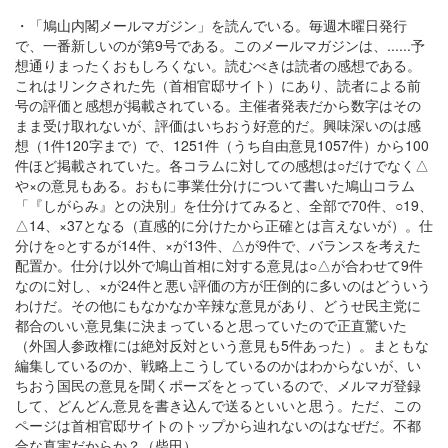
・「鳩山内閣メールマガジン」を読んでいる。毎週木曜日発行
で、一番新しいのが第9号である。このメールマガジンは、......予
想通りまったくおもしろくない。読むべきは読者の感想である。
これはリンクされた先（首相官邸サイト）にあり、読者による前
号の評価と感想が掲載されている。主催者発表だから数字はその
まま受け取れないが、評価はいちおう好意的だ。興味深いのは感
想（1件120字まで）で、1251件（うち自由意見1057件）から100
件ほど掲載されていた。各コラムに対しての感想は○だけでなく△
や×の意見もある。おもに事業仕分けについて書いた鳩山コラム
「『しがらみ』との決別」を仕分けてみると、全部で70件、○19、
△14、×37となる（直感的に分けたから正確とは言えないが）。仕
分けを○とするが14件、×が13件、△が9件で、バランスを考えた
配置か。仕分け以外で鳩山首相に対する意見は○△が合わせて9件
なのに対し、×が24件と悪い評価の方が圧倒的に多いのはどういう
わけだ。その他にもなかなか辛辣な意見があり、どうせ民主党に
都合のいい意見集に決まっていると思っていたので正直驚いた
（外国人参政権には絶対反対という意見も5件あった）。まともな
編集しているのか、戦略上こうしているのかはわからないが、い
ちおう国民の意見を聞くポーズをとっているので、メルマガ登録
して、どんどん意見を書き込んで送るといいと思う。ただ、この
ページは首相官邸サイトのトップから辿れないのはなぜだ。不都
合な真実だからか？（柴田）