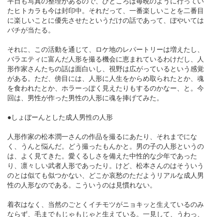
平日も写真の整理があるので、ひところは毎晩のように行ってい
たヒトカラも今は封印中。それだって、一番楽しいことを二番目
に楽しいことに優先させたというだけの話であって、ぼやいては
バチが当たる。
それに、この活動を通じて、ロケ地のレパートリーは増えたし、
バラエティに富んだ人形を撮る機会に恵まれているわけだし、人
形作家さんたちの話は面白いし、視野は広がっているという感覚
がある。ただ、傍目には、人形に人生をからめ取られたとか、魂
を食われたとか、ホラーっぽく見えたりもするのかなー、と。今
回は、男性が作った男性の人形に魂を捧げてみた。
●しょぼーんとした成人男性の人形
人形作家の松本潤一さんの作品を撮るにあたり、それまでにな
く、うんと悩んだ。どう撮ったもんかと。男の子の人形というの
は、よく見てきた。愛くるしさを備えた中性的な少年であった
り、凛々しい武者人形であったり。けど、松本さんのはそういう
のとは似ても似つかない、どこか哀愁のただようリアルな成人男
性の人形なのである。こういうのは見慣れない。
着衣はなく、当然のごとくイチモツがニョキッと生えているのみ
ならず、毛までもじゃもじゃと生えている。一見して、うわっ、