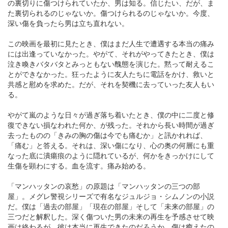
の裏切りに傷つけられていたか、男は知る。信じたい、だが、ま
た裏切られるのじゃないか。傷つけられるのじゃないか。今度、
深い傷を負ったら男は立ち直れない。
この映画を最初に見たとき、僕はまだ人生で遭遇する本当の痛み
には出逢っていなかった。やがて、それがやってきたとき、僕は
泣き喚きバタバタとみっともない醜態を演じた。黙って耐えるこ
とができなかった。狂ったように友人たちに電話をかけ、救いと
共感と慰めを求めた。だが、それを契機に去っていった友人もい
る。
やがて嵐のような日々が過ぎ落ち着いたとき、僕の中に二度と修
復できない損なわれた何か、が残った。それから長い時間が過ぎ
去ったものの「きみの胸の傷は今でも痛むか」と訊かれれば、
「痛む」と答える。それは、深い傷になり、心の奥の何層にも重
なった底に潰瘍痕のように隠れているが、何かをきっかけにして
生傷を顕わにする。血を流す。痛み始める。
「マンハッタンの哀愁」の原題は「マンハッタンの三つの部
屋」。メグレ警視シリーズで有名なジュルジョ・シムノンの小説
だ。僕は「過去の部屋」「現在の部屋」そして「未来の部屋」の
三つだと解釈した。深く傷ついた男の未来の再生を予感させて映
画は終わるが、彼は本当に再生できたのだろうか。傷は癒えたの