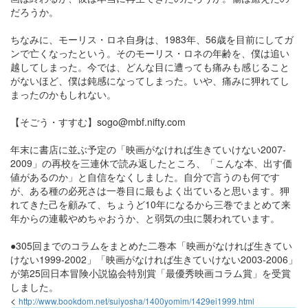
だろうか。
ちなみに、モーリス・ロネ自身は、1983年、56歳を目前にしてガ
ンで亡くなったという。そのモーリス・ロネの年齢を、僕は追い
越してしまった。今では、どんな目に遭っても痛みも感じること
がないほど、僕は鈍感になってしまった。いや、痛みに狎れてし
まったのかもしれない。
【そごう・すすむ】sogo@mbf.nifty.com
年末に書店に並ぶ予定の「映画がなければ生きていけない2007-
2009」の再校を三連休で読み返したところ、「こんな本、出す価
値があるのか」と自信をなくしました。自分で言うのも何です
が、ある種の必死さは一巻目に最もよく出ていると思います。狎
れてきた己を顧みて、ちょうど10年になるから三巻でまとめて来
年からの連載やめちゃおうか、と弱気の虫に襲われています。
●305回までのコラムをまとめた二巻本「映画がなければ生きてい
けない1999-2002」「映画がなければ生きていけない2003-2006」
が第25回日本冒険小説協会特別賞「最優秀映画コラム賞」を受賞
しました。
<
http://www.bookdom.net/suiyosha/1400yomim/1429ei1999.html