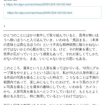
<
https://bn.dgcr.com/archives/20091204140100.html
https://bn.dgcr.com/archives/20091204140100.html
>
───────────────────────────────────
ひとつのことにばかり集中して取り組んでいると、思考が狭いほ
うへ狭いほうへと入り込んでいき、いわゆる「煮詰まる」（本来
の意味とは異なるほうの）という不吉な精神状態に陥りかねない
のではないかとの心配が生じてくる。けど、その対象を通じて、
世界が広がっていくという感覚もあって、それが楽しくてしかた
がないのだから、まあ、いいじゃないかとの思いもある。
このところ、週末というと人形を撮ってばかりいる。12月にグル
ープ展をやりましょうという話になり、私が10人の人形作家によ
る作品の写真を撮ることになった時点で、こうなることは予測の
範囲内であって、楽しみにもしていたわけで。キャラ系のコスプ
レ写真を撮ることを週末の趣味にしていた、いわゆる「カメコ」
から、人形写真を撮る人へとシフトしているけど、もともとよく
曲がる人生だし、特に無理しているというわけではない。