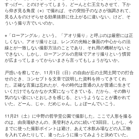
すっげー、とのけぞってしまう。どーんと仁王立ちさせて、下か
ら仰ぎ見る角度（※）で撮れば、その突拍子のなさが強調されて、
見る人をのけぞらせる効果抜群に仕上がるに違いない。けど、そ
ういう撮り方でいいのか。
※「ローアングル」という。「アオリ撮り」と呼ぶのは厳密には正
しくない。アオリ撮りとは、レンズの光軸と像面の中心からの法
線とが一致しない撮影方法のことであり、それ用の機材がないと
できない。しかし、ローアングルの意味でアオリ撮りという慣習
が広まってしまってからいまさら言ってもしょうがないか。
戸惑いを察してか、11月1日（日）の自由が丘の土間土間での打合
せのとき、コンセプトを文章で説明した資料を持ってきてくれ
た。正確な言葉は忘れたが、今の時代は普通の人が普通に生きて
いくだけでもなかなか大変になってきている、だから、その飾り
気のない姿にいとおしさを感じる、というようなことが書かれて
いた。どーん、じゃ、だめじゃん。しょぼーんでいこう。
11月21（土）に中野の哲学堂公園で撮影した。ここで人形を撮る
のは、由良瓏砂さんの、美登利さんのに続いて3回目。しかし、今
までに使った撮影ポイントは避け、あえて水飲み場などの人工物
を入れてみたりして、違ったふうに撮ってみようと決めていた。