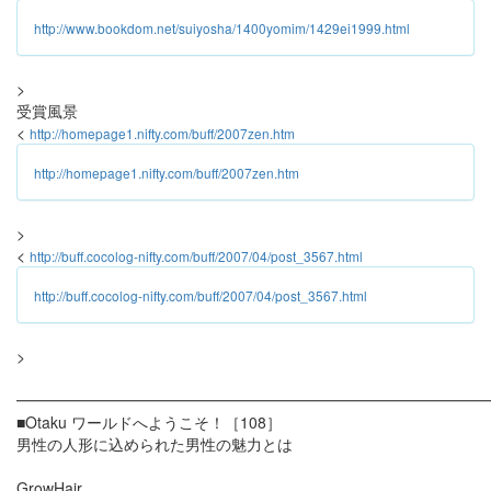
http://www.bookdom.net/suiyosha/1400yomim/1429ei1999.html
>
受賞風景
<
http://homepage1.nifty.com/buff/2007zen.htm
http://homepage1.nifty.com/buff/2007zen.htm
>
<
http://buff.cocolog-nifty.com/buff/2007/04/post_3567.html
http://buff.cocolog-nifty.com/buff/2007/04/post_3567.html
>
━━━━━━━━━━━━━━━━━━━━━━━━━━━━━━
■Otaku ワールドへようこそ！［108］
男性の人形に込められた男性の魅力とは
GrowHair