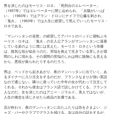
男を演じたのはモーリス・ロネ。「死刑台のエレベーター」
（1957年）ではエレベーターに閉じ込められ、「太陽がいっぱ
い」（1960年）ではアラン・ドロンにナイフで心臓を刺され、
「鬼火」（1963年）では人生に絶望して死んでいったモーリス・
ロネである。
「マンハッタンの哀愁」の絶望してアパートのベッドに寝転ぶモ
ーリス・ロネは、「鬼火」の主人公アランがマンハッタンに逼塞
している姿のように僕には見えた。モーリス・ロネという俳優
は、陰気な役が似合うのだ。苦悩を抱えて生きている苦しさが眉
間のしわに現れる。その眉間の苦悩のしわは時に陰険にも見える
から、悪役が振られたりするのだろう。
男は、ベッドから起きあがり、夜のマンハッタンに出ていく。あ
るダイナーに入り注文をするのだが、フランスなまりが強い英語
なので通じない。隣りに座っていた中年の女が代わって注文して
くれる。それから彼女はフランス語で話しかけてくる。フランス
人なのだ。女を演じたのはアニー・ジラルド。美人ではないが、
人生の倦怠を演じさせたら絶品の女優である。
店が終わり、夜のマンハッタンに出たふたりは街をさまよい、ジ
ャズ・バーやクラブでグラスを傾ける。女は自分の話をするが、