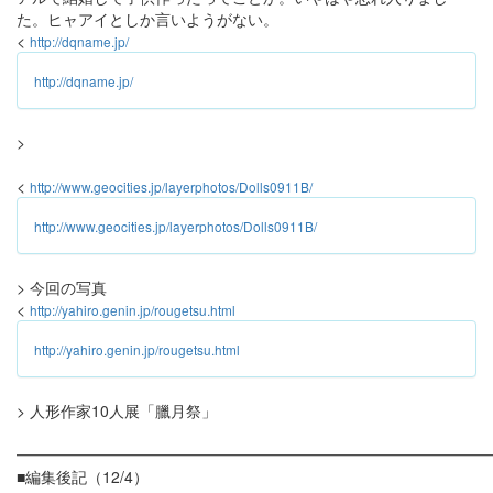
た。ヒャアイとしか言いようがない。
<
http://dqname.jp/
http://dqname.jp/
>
<
http://www.geocities.jp/layerphotos/Dolls0911B/
http://www.geocities.jp/layerphotos/Dolls0911B/
> 今回の写真
<
http://yahiro.genin.jp/rougetsu.html
http://yahiro.genin.jp/rougetsu.html
> 人形作家10人展「臘月祭」
━━━━━━━━━━━━━━━━━━━━━━━━━━━━━━
■編集後記（12/4）