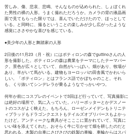
苦しみ、傷、悲哀、悲鳴、そんなものが込められた、しょぼくれ
た男性の裸の人形。うまく撮れただろうか。カメラの背の液晶画
面で見てもらった限りでは、喜んでいただけたので、ほっとして
いる。と同時に、撮るということの楽しみが少し広がったような
感覚にささやかな喜びを感じている。
●美少年の人形と舞踏家の人形
2日後の11月23（月・祝）にはポティロンの森でguttinoさんの人
形を撮影した。ポティロンの森は農業をテーマにしたテーマパー
ク。景色が広々としていて、自然がいっぱい。畑があり、牧場が
あり、羊がいて馬がいる。建物もヨーロッパの田舎風でかわいら
しい。「ポティロン」とはフランス語でかぼちゃのこと。それ
も、くり抜いてシンデレラが乗るようなでっかいやつ。
何年か前にコスプレのイベントで3回ほど行っていて、写真撮影に
は絶好の場所で、気に入っていた。ハリーポッターとかデスノー
トのコスがよく映えた。もちろん、ローゼンメイデンもトリニテ
ィブラッドもドラゴンクエストもテイルズオブリバースもよかっ
たけど。アンティークな農具がそこここに置かれていて、写真に
いい味を添えてくれた。おそらく牛に引かせて畑を耕したのだと
思われる、木製の台車にさびさびの鉄製の車輪、車輪からはスパ