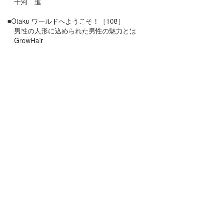
十河 進
■Otaku ワールドへようこそ！［108］
男性の人形に込められた男性の魅力とは
GrowHair