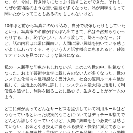
た。が、今回、行き帰りにたっぷり話すことができた。それも、
なぜか芸術論のような重い話題が多くなった。私が興味をもって
聞いたからってこともあるのかもしれないけど。
10年ほど前から写真にのめり込み、自分で現像したりもしていた
という。写真家の名前がぽんぽん出てきて、私は全然知らなかっ
たりする。わ、恥ずかしい。カメラ渡して、帰ろっかなー。け
ど、話の内容は非常に面白い。人間に深い興味を抱いている感じ
がよく伝わってくる。そういう人と話す機会に恵まれると、砂漠
でオアシスを見つけたような気分になる。
私の一人勝手な印象かもしれないが、このごろ世の中、味気なく
なった。およそ芸術や文学に親しみのない人が多くなった。世の
システム化傾向を違和感なく受け入れ、社会の運用ルールを絶対
視して、生活上の雑事に詳しく、システムを最大限に活用して利
便性を追求し、利得を図ることに熱心で、生きることがゲームの
よう。
どこに何があってどんなサービスを提供していて利用ルールはど
うなっているといった現実的なことについてはディテール指向で
どんどん詳しくなっていくけど、人間に興味をもつ必要性は感じ
ていない。お金と引き換えに得られる娯楽・快楽に満足できちゃ
って、およそ創造性・芸術性というものを発揮しようという動機