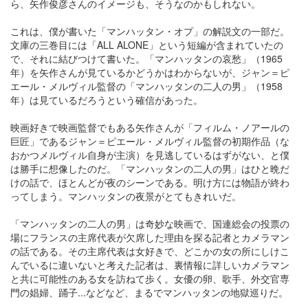
ら、矢作俊彦さんのイメージも、そうなのかもしれない。
これは、僕が書いた「マンハッタン・オプ」の解説文の一部だ。
文庫の三巻目には「ALL ALONE」という短編が含まれていたの
で、それに結びつけて書いた。「マンハッタンの哀愁」（1965
年）を矢作さんが見ているかどうかはわからないが、ジャン＝ピ
エール・メルヴィル監督の「マンハッタンの二人の男」（1958
年）は見ているだろうという確信があった。
映画好きで映画監督でもある矢作さんが「フィルム・ノアールの
巨匠」であるジャン＝ピエール・メルヴィル監督の初期作品（な
おかつメルヴィル自身が主演）を見逃しているはずがない、と僕
は勝手に想像したのだ。「マンハッタンの二人の男」はひと晩だ
けの話で、ほとんどが夜のシーンである。明け方には物語が終わ
ってしまう。マンハッタンの夜景がとてもきれいだ。
「マンハッタンの二人の男」は奇妙な映画で、国連総会の投票の
場にフランスの主席代表が欠席した理由を探る記者とカメラマン
の話である。その主席代表は女好きで、どこかの女の所にしけこ
んでいるに違いないと考えた記者は、裏情報に詳しいカメラマン
と共に可能性のある女を訪ねて歩く。女優の卵、歌手、外交官専
門の娼婦、踊子...などなど、まるでマンハッタンの地獄巡りだ。