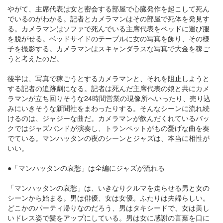
やがて、主席代表は女と密会する部屋で心臓発作を起こして死ん
でいるのがわかる。記者とカメラマンはその部屋で死体を発見す
る。カメラマンはソファで死んでいる主席代表をベッドに運び服
を脱がせる。ベッドサイドのテーブルに女の写真を飾り、その様
子を撮影する。カメラマンはスキャンダラスな写真で大金を稼ご
うと考えたのだ。
後半は、写真で稼ごうとするカメラマンと、それを阻止しようと
する記者の追跡劇になる。記者は死んだ主席代表の娘と共にカメ
ラマンが立ち回りそうな24時間営業の現像所へいったり、売り込
みにいきそうな新聞社をまわったりする。そんなシーンに流れ続
けるのは、ジャジーな曲だ。カメラマンが飲んだくれているバッ
クではジャズバンドが演奏し、トランペットがもの憂げな曲を奏
でている。マンハッタンの夜のシーンとジャズは、本当に相性が
いい。
●「マンハッタンの哀愁」は全編にジャズが流れる
「マンハッタンの哀愁」は、いきなりクルマを走らせる男と女の
シーンから始まる。男は俳優、女は女優。ふたりは夫婦らしい。
どこかのパーティ帰りなのだろう、男はタキシードで、女は美し
いドレス姿で髪をアップにしている。男は女に感謝の言葉を口に