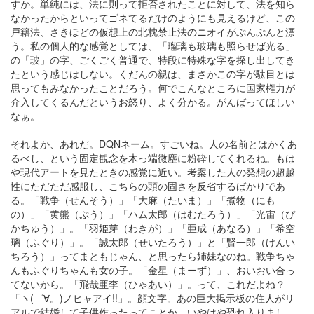
すか。単純には、法に則って拒否されたことに対して、法を知ら
なかったからといってゴネてるだけのようにも見えるけど、この
戸籍法、さきほどの仮想上の北枕禁止法のニオイがぷんぷんと漂
う。私の個人的な感覚としては、「瑠璃も玻璃も照らせば光る」
の「玻」の字、ごくごく普通で、特段に特殊な字を探し出してき
たという感じはしない。くだんの親は、まさかこの字が駄目とは
思ってもみなかったことだろう。何でこんなところに国家権力が
介入してくるんだというお怒り、よく分かる。がんばってほしい
なぁ。
それよか、あれだ。DQNネーム。すごいね。人の名前とはかくあ
るべし、という固定観念を木っ端微塵に粉砕してくれるね。もは
や現代アートを見たときの感覚に近い。考案した人の発想の超越
性にただただ感服し、こちらの頭の固さを反省するばかりであ
る。「戦争（せんそう）」「大麻（たいま）」「煮物（にも
の）」「黄熊（ぷう）」「ハム太郎（はむたろう）」「光宙（ぴ
かちゅう）」。「羽姫芽（わきが）」「亜成（あなる）」「希空
璃（ふぐり）」。「誠太郎（せいたろう）」と「賢一郎（けんい
ちろう）」ってまともじゃん、と思ったら姉妹なのね。戦争ちゃ
んもふぐりちゃんも女の子。「金星（まーず）」、おいおい合っ
てないから。「飛哉亜李（ひゃあい）」。って、これだよね？
「ヽ(゜∀。)ノヒャアイ!!」。顔文字。あの巨大掲示板の住人がリ
アルで結婚して子供作ったってことか。いやはや恐れ入りまし