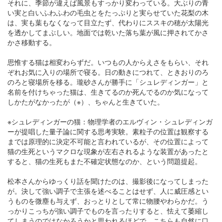
それに、季節が違えば風景もすっかり変わっている。大ぶりの青
い実と白いふわふわの毛虫とをたっぷりと実らせていた花梨の木
は、実も葉もなくなって目立たず、代わりにススキの穂が太陽光
を透かしてまぶしい。地面では乾いた落ち葉が風に押されてかさ
かさ移動する。
思惟する猫は相変わらずだ。いつもの人からえさをもらい、それ
ぞれお気に入りの場所で寝る。日の動きにつれて、ときおりのろ
のろと寝場所を移る。瓏砂さんが勝手に「シュレディンガー」と
名前を付けちゃった猫は、生きてるのか死んでるのか気になって
しかたがなかったが（※）、ちゃんと生きていた。
※シュレディンガーの猫：物理学者のエルヴィン・シュレディンガ
ーが提唱した量子論に関する思考実験。素粒子の位置は観察する
までは原理的に決定不可能と言われているが、その位置によって
猫の生死というマクロな現象が左右されるような装置があったと
すると、猫の生死もまた不確定状態なのか、という問題提起。
松本さんからゆっくり話を聞けたのは、撮影後になってしまった
が。決して強い調子で主張を述べることはせず、人に威圧感とい
うものを微塵も与えず、おっとりとして常に物腰やわらかだ。う
っかりこっちが強い調子でものを言ったりすると、怯えて萎縮し
てしまうのではなかろうかと思われるほどで、こちらも自然に口