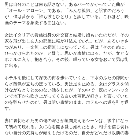
男は自分のことは何も話さない。あるバーでかかっていた曲が
「オール・アローン」である。「みんな孤独」と訳すのだろう
が、僕は昔から「誰も彼もひとり」と訳している。これほど、映
画のテーマを象徴する曲はない。
女はイタリアの貴族出身の外交官と結婚し娘もいたのだが、その
家を飛び出し友人の部屋に転がり込んでいた。だが、あるいきさ
つがあり、一文無しの宿無しになっている。男は「そのために、
ひっかけられたのか」と疑う。思いが表情に出る。だが、女と安
ホテルに入り、抱き合う。その後、眠っている女をおいて男は街
に出る。
ホテルを後にして深夜の街を歩いていくと、下水のふたの隙間か
ら水蒸気が立ちのぼっている。男は足を止める。女はグラスを傾
けながらとりとめのない話をしたが、その中で「夜のマンハッタ
ンで地下から吹き上がってくる白い水蒸気が好き」と言っていた
のを甦らせたのだ。男は暗い表情のまま、ホテルへの道を引き返
す。
妻に裏切られた男の傷の深さが垣間見えるシーンは、後半になっ
て初めて現れる。女に心を開き愛し始めたとき、相手を信じ切れ
ない自分の気持ちが頭をもたげるのだ。自分がどれだけ以前の妻