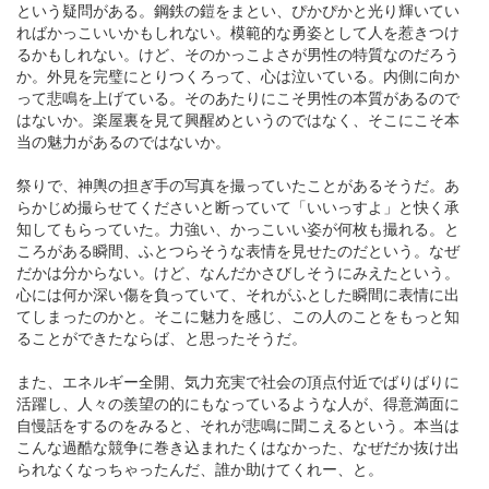
という疑問がある。鋼鉄の鎧をまとい、ぴかぴかと光り輝いてい
ればかっこいいかもしれない。模範的な勇姿として人を惹きつけ
るかもしれない。けど、そのかっこよさが男性の特質なのだろう
か。外見を完璧にとりつくろって、心は泣いている。内側に向か
って悲鳴を上げている。そのあたりにこそ男性の本質があるので
はないか。楽屋裏を見て興醒めというのではなく、そこにこそ本
当の魅力があるのではないか。
祭りで、神輿の担ぎ手の写真を撮っていたことがあるそうだ。あ
らかじめ撮らせてくださいと断っていて「いいっすよ」と快く承
知してもらっていた。力強い、かっこいい姿が何枚も撮れる。と
ころがある瞬間、ふとつらそうな表情を見せたのだという。なぜ
だかは分からない。けど、なんだかさびしそうにみえたという。
心には何か深い傷を負っていて、それがふとした瞬間に表情に出
てしまったのかと。そこに魅力を感じ、この人のことをもっと知
ることができたならば、と思ったそうだ。
また、エネルギー全開、気力充実で社会の頂点付近でばりばりに
活躍し、人々の羨望の的にもなっているような人が、得意満面に
自慢話をするのをみると、それが悲鳴に聞こえるという。本当は
こんな過酷な競争に巻き込まれたくはなかった、なぜだか抜け出
られなくなっちゃったんだ、誰か助けてくれー、と。