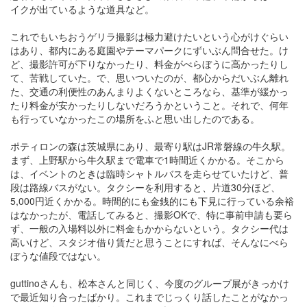
イクが出ているような道具など。
これでもいちおうゲリラ撮影は極力避けたいという心がけぐらい
はあり、都内にある庭園やテーマパークにずいぶん問合せた。け
ど、撮影許可が下りなかったり、料金がべらぼうに高かったりし
て、苦戦していた。で、思いついたのが、都心からだいぶん離れ
た、交通の利便性のあんまりよくないところなら、基準が緩かっ
たり料金が安かったりしないだろうかということ。それで、何年
も行っていなかったこの場所をふと思い出したのである。
ポティロンの森は茨城県にあり、最寄り駅はJR常磐線の牛久駅。
まず、上野駅から牛久駅まで電車で1時間近くかかる。そこから
は、イベントのときは臨時シャトルバスを走らせていたけど、普
段は路線バスがない。タクシーを利用すると、片道30分ほど、
5,000円近くかかる。時間的にも金銭的にも下見に行っている余裕
はなかったが、電話してみると、撮影OKで、特に事前申請も要ら
ず、一般の入場料以外に料金もかからないという。タクシー代は
高いけど、スタジオ借り賃だと思うことにすれば、そんなにべら
ぼうな値段ではない。
guttinoさんも、松本さんと同じく、今度のグループ展がきっかけ
で最近知り合ったばかり。これまでじっくり話したことがなかっ