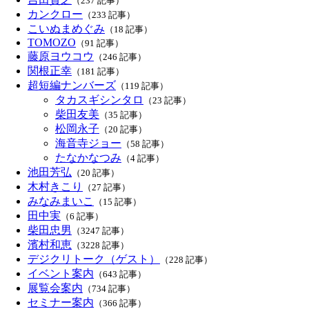
（237 記事）
カンクロー
（233 記事）
こいぬまめぐみ
（18 記事）
TOMOZO
（91 記事）
藤原ヨウコウ
（246 記事）
関根正幸
（181 記事）
超短編ナンバーズ
（119 記事）
タカスギシンタロ
（23 記事）
柴田友美
（35 記事）
松岡永子
（20 記事）
海音寺ジョー
（58 記事）
たなかなつみ
（4 記事）
池田芳弘
（20 記事）
木村きこり
（27 記事）
みなみまいこ
（15 記事）
田中実
（6 記事）
柴田忠男
（3247 記事）
濱村和恵
（3228 記事）
デジクリトーク（ゲスト）
（228 記事）
イベント案内
（643 記事）
展覧会案内
（734 記事）
セミナー案内
（366 記事）