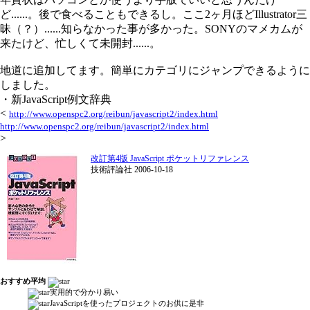
ど......。後で食べることもできるし。ここ2ヶ月ほどIllustrator三
昧（？）......知らなかった事が多かった。SONYのマメカムが
来たけど、忙しくて未開封......。
地道に追加してます。簡単にカテゴリにジャンプできるように
しました。
・新JavaScript例文辞典
<
http://www.openspc2.org/reibun/javascript2/index.html
http://www.openspc2.org/reibun/javascript2/index.html
>
改訂第4版 JavaScript ポケットリファレンス
技術評論社 2006-10-18
おすすめ平均
実用的で分かり易い
JavaScriptを使ったプロジェクトのお供に是非