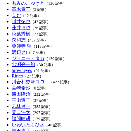
もみのこゆきと
（136 記事）
高木泰三
（5 記事）
えむ
（12 記事）
川井拓也
（42 記事）
蓮井慎也
（26 記事）
秋葉秀樹
（73 記事）
森和恵
（437 記事）
薬師寺 聖
（118 記事）
沢辺 均
（47 記事）
ジョニー・タカ
（120 記事）
出渕亮一朗
（30 記事）
browneyes
（91 記事）
Ririco
（27 記事）
川合和史＠コロ。
（422 記事）
宮崎希沙
（8 記事）
織田隆治
（232 記事）
平山遵子
（37 記事）
若林健一
（385 記事）
関口浩之
（297 記事）
福間晴耕
（129 記事）
いわいともひさ
（46 記事）
吉田貴之