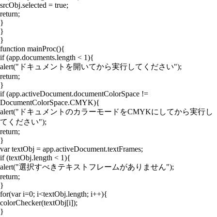
srcObj.selected = true;
return;
}
}
}
function mainProc(){
if (app.documents.length < 1){
alert("ドキュメントを開いてから実行してください");
return;
}
if (app.activeDocument.documentColorSpace !=
DocumentColorSpace.CMYK){
alert("ドキュメントのカラーモードをCMYKにしてから実行し
てください");
return;
}
var textObj = app.activeDocument.textFrames;
if (textObj.length < 1){
alert("選択すべきテキストフレームがありません");
return;
}
for(var i=0; i<textObj.length; i++){
colorChecker(textObj[i]);
}