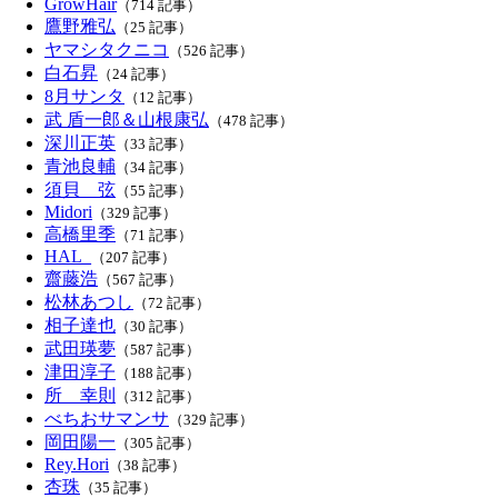
GrowHair
（714 記事）
鷹野雅弘
（25 記事）
ヤマシタクニコ
（526 記事）
白石昇
（24 記事）
8月サンタ
（12 記事）
武 盾一郎＆山根康弘
（478 記事）
深川正英
（33 記事）
青池良輔
（34 記事）
須貝 弦
（55 記事）
Midori
（329 記事）
高橋里季
（71 記事）
HAL_
（207 記事）
齋藤浩
（567 記事）
松林あつし
（72 記事）
相子達也
（30 記事）
武田瑛夢
（587 記事）
津田淳子
（188 記事）
所 幸則
（312 記事）
べちおサマンサ
（329 記事）
岡田陽一
（305 記事）
Rey.Hori
（38 記事）
杏珠
（35 記事）