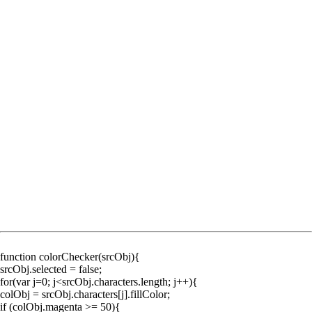
function colorChecker(srcObj){
srcObj.selected = false;
for(var j=0; j<srcObj.characters.length; j++){
colObj = srcObj.characters[j].fillColor;
if (colObj.magenta >= 50){