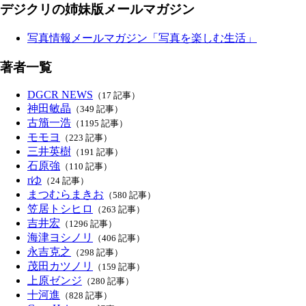
デジクリの姉妹版メールマガジン
写真情報メールマガジン「写真を楽しむ生活」
著者一覧
DGCR NEWS
（17 記事）
神田敏晶
（349 記事）
古籏一浩
（1195 記事）
モモヨ
（223 記事）
三井英樹
（191 記事）
石原強
（110 記事）
rゆ
（24 記事）
まつむらまきお
（580 記事）
笠居トシヒロ
（263 記事）
吉井宏
（1296 記事）
海津ヨシノリ
（406 記事）
永吉克之
（298 記事）
茂田カツノリ
（159 記事）
上原ゼンジ
（280 記事）
十河進
（828 記事）