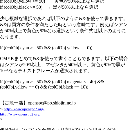
if (colObj.yellow >= 50) ←黄色が50%以上なら選択
if (colObj.black >= 50) ←黒が50%以上なら選択
少し複雑な選択であれば以下のように&&を使って書きます。
&&は両方の条件を満たした時という意味です。例えばシアン
が50%以上で黄色が0%なら選択という条件式は以下のように
なります。
if ((colObj.cyan >= 50) && (colObj.yellow == 0))
CMYKまとめて&&を使って書くこともできます。以下の場合
はシアンが50%以上、マゼンタが40%以下、黄色が0%で黒が
10%ならテキストフレームが選択されます。
if ((colObj.cyan >= 50) && (colObj.magenta <= 40) &&
(colObj.yellow == 0) && (colObj.black == 10))
【古籏一浩】openspc@po.shiojiri.ne.jp
<
http://www.openspc2.org/
http://www.openspc2.org/
>
年賀状はパソコンとか使うより芋版でいいと思うんだけ