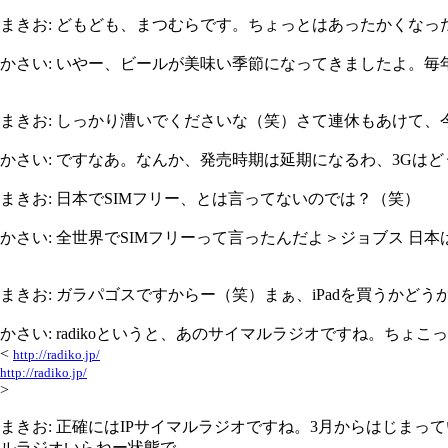
まきお: どもども、まつむらです。ちょっとはあったかくな
かさい: いやー、ビールが美味い季節になってきましたよ。
まきお: しっかり漕いでくださいな（笑）さて連休もあけて、今日
かさい: ですなあ。なんか、発売時期は延期になるわ、3Gは
まきお: 日本でSIMフリー、とは言ってないのでは？（笑）
かさい: 全世界でSIMフリーって言ったんだよ＞ジョブス 
まきお: ガラパゴスですからー（笑）まぁ、iPadを買うかどうかは
かさい: radikoというと、あのサイマルラジオですね。ち
<
http://radiko.jp/
http://radiko.jp/
>
まきお: 正確にはIPサイマルラジオですね。3月からはじま
ルラジオいらねー状態で