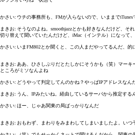
かさい: ウチの事務所も、FMが入らないので、いままでiTu
まきお: そうなのよね。smoothjazzとかも好きなんだけど
切り替えて聞いていたんだけど、iMac（インテル）になって
かさい: いまFM802とか聞くと、この人まだやってるんだ、
まきお: ああ、ひさしぶりだとたしかにそうかも（笑）マー
ところがミソなんよね
かさい: どうやって判定してんのかね？やっぱIPアドレスなんだ
まきお: うん、IPみたいね。経由しているサーバから推定するんだろう
かさい: ほー、じゃあ関東の局ばっかりなんだ
まきお: おもわず、まわりをみまわしてしまいましたよ。い
かさい: （笑）でもせっかくネットで聞けるんだから、関東の