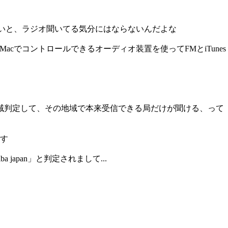
らないと、ラジオ聞いてる気分にはならないんだよな
acでコントロールできるオーディオ装置を使ってFMとiTunes
域判定して、その地域で本来受信できる局だけが聞ける、って
ます
apan」と判定されまして...