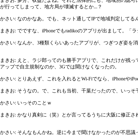
まきお: 多分、収益だよね。それと法律的にも、地域別の認
が行ってしまって、地方局が壊滅するとか...？
かさい: なのかなあ。でも、ネット通してIPで地域判定して
まきお: でですな、iPhoneでもradikoのアプリが出まして。「
かさい: なんか、3種類くらいあったアプリが、つぎつぎ姿を
まきお: えと、ラジ郎ってのも勝手アプリで、これだけが残っ
アップで自主規制なのか、3Gでは聞けなくなったの。
かさい: とりあえず、これを入れるとWi-Fiでなら、iPhoneやiP
まきお: そうなの。で、これも当初、千葉だったので、いっ
かさい: いっそのことｗ
まきお: かなり真剣に（笑）とか言ってるうちに大阪に修正さ
かさい: そんなもんかね。逆に今まで聞けなかったのが不思議