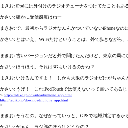
まきお: iPodには外付けのラジオチューナをつけてたこと
かさい: 確かに受信感度はねー
まきお: で、最初からラジオなんんかついていないiPhone
かさい: とはいえ、Wi-Fiだけということは、外で歩きながら
まきお: 古いバージョンだと外で聞けたんだけど、東京の局になる
かさい: ほうほう。それは3Gもいけるのかね？
まきお: いけるんですよ！ しかも大阪のラジオだけがちゃん
かさい: うげ！ これiPodTouchでは使えないって書いてある
<
http://radiko.jp/download/iphone_app.html
http://radiko.jp/download/iphone_app.html
>
まきお: そうなの。なぜかっていうと、GPSで地域判定するか
かさい: がぁん。ラジ郎のほうはどうなの？