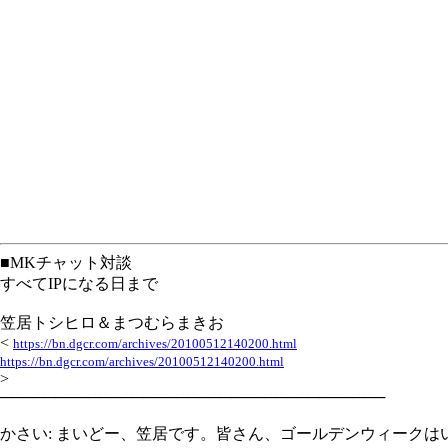
■MKチャット対談
すべてIPになる日まで
笠居トシヒロ＆まつむらまきお
<
https://bn.dgcr.com/archives/20100512140200.html
https://bn.dgcr.com/archives/20100512140200.html
>
───────────────────────────────────
かさい: まいどー、笠居です。皆さん、ゴールデンウィーク