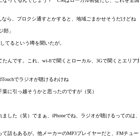
可になってるんでしょう？ CMはローカル前提だし、これを全
るんなら、プロクシ通すとかすると、地域ごまかせそうだけどね
ラジ郎」
消してるという噂を聞いたが。
てたんです。これ、wi-fiで聞くとローカル、3Gで聞くとエ
odTouchでラジオが聴けるわけね
そ千葉に引っ越そうかと思ったのですが（笑）
れました（笑）でまぁ、iPhoneでね、ラジオが聴けるっての
って話もあるが。他メーカーのMP3プレイヤーだと、FMチュ